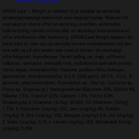
ARION Care – Weight er udviklet til at opfylde de ændrede
ernæringsmæssige behov hos overvægtige hunde. Risikoen for
overvægt er større efter en ændring i livsstilen, anderledes
indkvartering, mindre motion eller en ændring i hormonniveauet
efter sterilisation eller kastrering. ARION Care Weight hjælper din
hund med at tabe sig og samtidig bevare muskelmassen på den
ene side og på den anden side med at bevare sin idealvægt
efterfølgende. Ingredienser Tørret kylling, ris, majs, raffineret
cellulose, roemasse, animalsk fedt, hydroliseret animalsk protein,
tørret ølgær, mineralstoffer, fiskeolie, psyllium fiber, kollagen,
glucosamin, chondroitinsulfat, G.O.S. (500 ppm), M.O.S., F.O.S., ß-
glucaner, planteekstrakter, Rosmarinus sp., Vitis sp., Curcuma sp.,
Citrus sp., Eugenia sp.) Næringsindhold Råprotein 30%, Råfedt 9%,
Råaske 7,5%, Træstof 5,5%, Calcium 1,4%, Fosfor 0,9%
Ernæring/kg A-Vitaminer (IU/kg) 20.000, D3-Vitaminer (IU/kg)
1.700, E-Vitaminer (mg/kg) 300, Jern (mg/kg) 85, Kobber
(mg/kg) 8, Zink (mg/kg) 102, Mangan (mg/kg) 5,8, Jod (mg/kg)
2, Selen (mg/kg) 0,16, L-carnitin mg/kg) 500, Metabolisk Energi
(mg/kg) 3.290