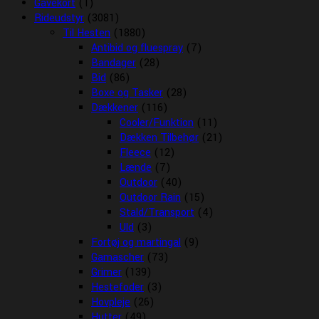
Gavekort
(1)
Rideudstyr
(3081)
Til Hesten
(1880)
Antibid og fluespray
(7)
Bandager
(28)
Bid
(86)
Boxe og Tasker
(28)
Dækkener
(116)
Cooler/Funktion
(11)
Dækken Tilbehør
(21)
Fleece
(12)
Lænde
(7)
Outdoor
(40)
Outdoor Rain
(15)
Stald/Transport
(4)
Uld
(3)
Fortøj og martingal
(9)
Gamascher
(73)
Grimer
(139)
Hestefoder
(3)
Hovpleje
(26)
Hutter
(49)