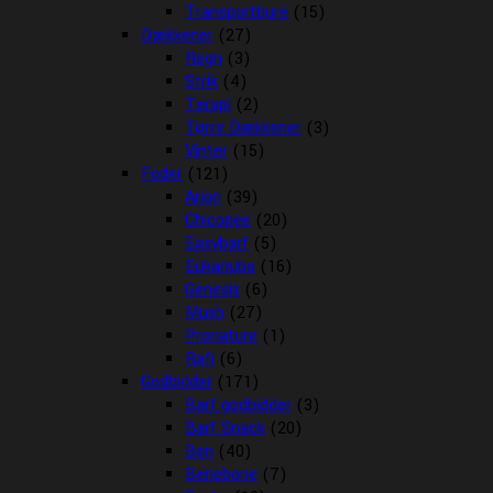
Transportbure
(15)
Dækkener
(27)
Regn
(3)
Strik
(4)
Terapi
(2)
Tørre Dækkener
(3)
Vinter
(15)
Foder
(121)
Arion
(39)
Chicopee
(20)
Easybarf
(5)
Eukanuba
(16)
Genesis
(6)
Mush
(27)
Pronature
(1)
Rafi
(6)
Godbidder
(171)
Barf godbidder
(3)
Barf Snack
(20)
Ben
(40)
Benebone
(7)