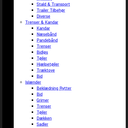
Stald & Transport
Trailer Tilbehør
Diverse
Trenser & Kandar
Kandar
Næsebånd
Pandebånd
Trenser
Bidløs
Tøjler
Hjælpetøjler
Træktove
Bid
Islænder
Beklædning Rytter
Bid
Grimer
Trenser
Tøjler
Dækken
Sadler