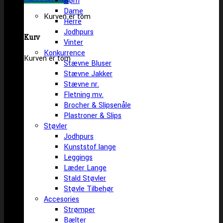
Børn
Dame
Kurven er tom
Herre
Jodhpurs
Kurv
Vinter
Konkurrence
Kurven er tom
Stævne Bluser
Stævne Jakker
Stævne nr.
Fletning mv.
Brocher & Slipsenåle
Plastroner & Slips
Støvler
Jodhpurs
Kunststof lange
Leggings
Læder Lange
Stald Støvler
Støvle Tilbehør
Accesories
Strømper
Bælter