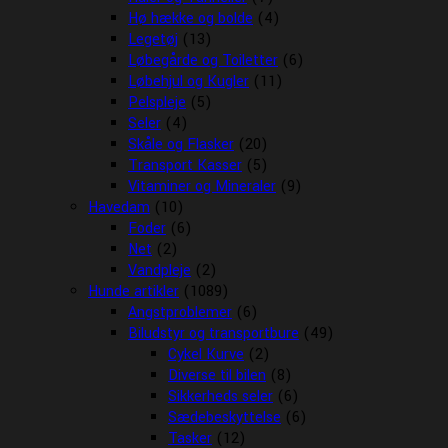
Hø hække og bolde
(4)
Legetøj
(13)
Løbegårde og Toiletter
(6)
Løbehjul og Kugler
(11)
Pelspleje
(5)
Seler
(4)
Skåle og Flasker
(20)
Transport Kasser
(5)
Vitaminer og Mineraler
(9)
Havedam
(10)
Foder
(6)
Net
(2)
Vandpleje
(2)
Hunde artikler
(1089)
Angstproblemer
(6)
Biludstyr og transportbure
(49)
Cykel Kurve
(2)
Diverse til bilen
(8)
Sikkerheds seler
(6)
Sædebeskyttelse
(6)
Tasker
(12)