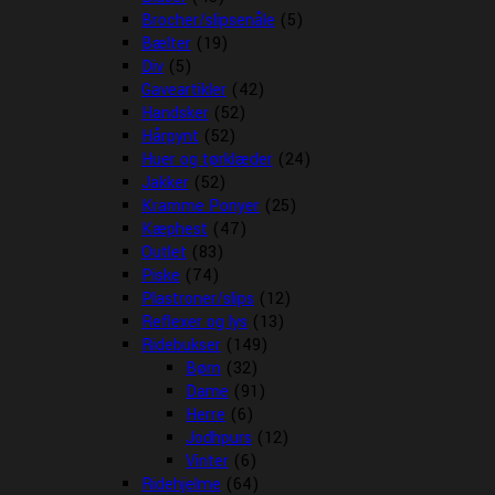
Brocher/slipsenåle
(5)
Bælter
(19)
Div
(5)
Gaveartikler
(42)
Handsker
(52)
Hårpynt
(52)
Huer og tørklæder
(24)
Jakker
(52)
Kramme Ponyer
(25)
Kæphest
(47)
Outlet
(83)
Piske
(74)
Plastroner/slips
(12)
Reflexer og lys
(13)
Ridebukser
(149)
Børn
(32)
Dame
(91)
Herre
(6)
Jodhpurs
(12)
Vinter
(6)
Ridehjelme
(64)