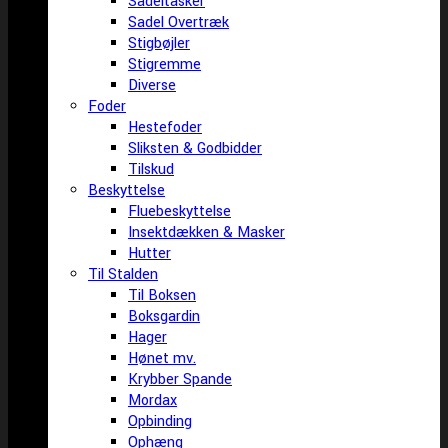
Sadeltasker
Sadel Overtræk
Stigbøjler
Stigremme
Diverse
Foder
Hestefoder
Sliksten & Godbidder
Tilskud
Beskyttelse
Fluebeskyttelse
Insektdækken & Masker
Hutter
Til Stalden
Til Boksen
Boksgardin
Hager
Hønet mv.
Krybber Spande
Mordax
Opbinding
Ophæng