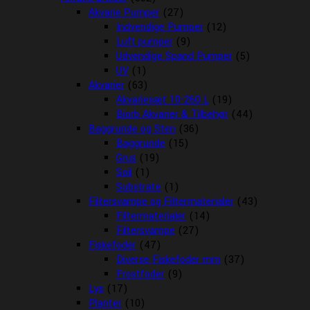
Akvarie Pumper
(27)
Indvendige Pumper
(12)
Luft pumper
(9)
Udvendige Spand Pumper
(5)
UV
(1)
Akvarier
(63)
Akvariesæt 10-260 L
(19)
Biorb Akvarier & Tilbehør
(44)
Baggrunde og Sten
(36)
Baggrunde
(15)
Grus
(19)
Soil
(1)
Substrate
(1)
Filtersvampe og Filtermaterialer
(43)
Filtermaterialer
(14)
Filtersvampe
(27)
Fiskefoder
(47)
Diverse Fiskefoder mm
(37)
Frostfoder
(9)
Lys
(17)
Planter
(10)