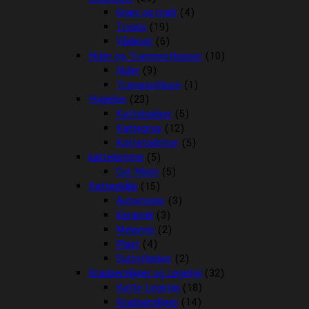
Græs og malt
(4)
Treats
(19)
Vådkost
(6)
Huler og Transportkasser
(10)
Huler
(9)
Transportbure
(1)
Hygiejne
(23)
Kattebakker
(5)
Kattegrus
(12)
Kattetoiletter
(5)
kattelemme
(5)
Cat Mate
(5)
Katteskåle
(15)
Automater
(3)
Keramik
(3)
Melamin
(2)
Plast
(4)
Sutteflasker
(2)
Kradsemiljøer og Legetøj
(32)
Katte Legetøj
(18)
Kradsemiljøer
(14)