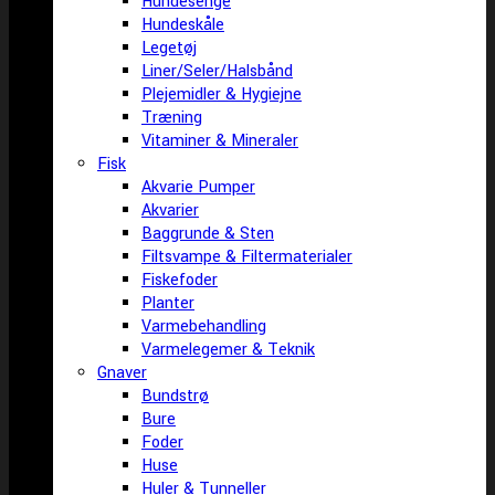
Hundesenge
Hundeskåle
Legetøj
Liner/Seler/Halsbånd
Plejemidler & Hygiejne
Træning
Vitaminer & Mineraler
Fisk
Akvarie Pumper
Akvarier
Baggrunde & Sten
Filtsvampe & Filtermaterialer
Fiskefoder
Planter
Varmebehandling
Varmelegemer & Teknik
Gnaver
Bundstrø
Bure
Foder
Huse
Huler & Tunneller