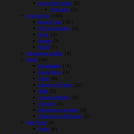
Loppe/flåt midler
(5)
Vetocanis
(2)
Levende dyr
(144)
Akvarie Fisk
(131)
Fisk til Havedam
(5)
Fugle
(4)
Gnaver
(3)
Reptil
(1)
Rengørings artikler
(4)
Reptil
(66)
Bunddække
(15)
Fauna Boxe
(4)
Foder
(9)
Lamper og Pærer
(22)
Skåle
(5)
Terrarie tilbehør
(6)
Terrarier
(1)
Varmesten og plader
(2)
Vitaminer og Mineraler
(2)
Vildt Fugle
(6)
Foder
(6)