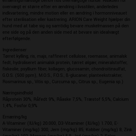
ernæringsmæssige behov hos overvægtige hunde. Risikoen for
overvægt er større efter en ændring i livsstilen, anderledes
indkvartering, mindre motion eller en ændring i hormonniveauet
efter sterilisation eller kastrering. ARION Care Weight hjælper din
hund med at tabe sig og samtidig bevare muskelmassen på den
ene side og på den anden side med at bevare sin idealvægt
efterfølgende.
Ingredienser
Tørret kylling, ris, majs, raffineret cellulose, roemasse, animalsk
fedt, hydroliseret animalsk protein, tørret ølgær, mineralstoffer,
fiskeolie, psyllium fiber, kollagen, glucosamin, chondroitinsulfat,
G.O.S. (500 ppm), M.O.S., F.O.S., ß-glucaner, planteekstrakter,
Rosmarinus sp., Vitis sp., Curcuma sp., Citrus sp., Eugenia sp.)
Næringsindhold
Råprotein 30%, Råfedt 9%, Råaske 7,5%, Træstof 5,5%, Calcium
1,4%, Fosfor 0,9%
Ernæring/kg
A-Vitaminer (IU/kg) 20.000, D3-Vitaminer (IU/kg) 1.700, E-
Vitaminer (mg/kg) 300, Jern (mg/kg) 85, Kobber (mg/kg) 8, Zink