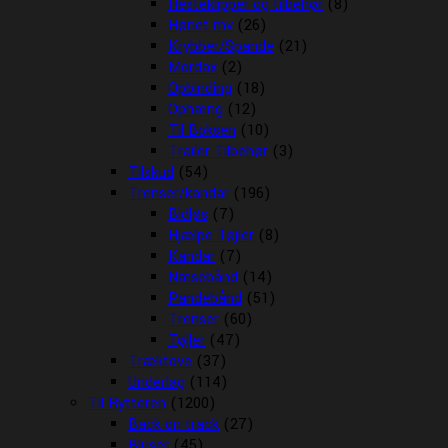
Hesteklipper og tilbehør
(8)
Hønet mv
(26)
Krybber/Spande
(21)
Mordax
(2)
Opbinding
(18)
Ophæng
(12)
Til Boksen
(10)
Trailer Tilbehør
(3)
Tilskud
(54)
Trenser/kandar
(196)
Bidløs
(7)
Hjælpe Tøjler
(8)
Kandar
(7)
Næsebånd
(14)
Pandebånd
(51)
Trenser
(60)
Tøjler
(47)
Træktove
(37)
Underlag
(114)
Til Rytteren
(1200)
Back on track
(27)
Bluser
(45)