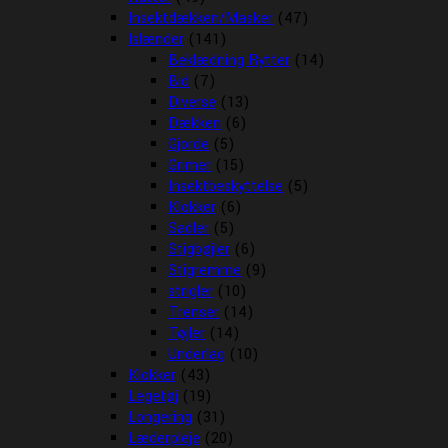
Insektdækken/Masker
(47)
Islænder
(141)
Beklædning Rytter
(14)
Bid
(7)
Diverse
(13)
Dækken
(6)
Gjorde
(5)
Grimer
(15)
Insektbeskyttelse
(5)
Klokker
(6)
Sadler
(5)
Stigbøjler
(6)
Stigremme
(9)
strigler
(10)
Trenser
(14)
Tøjler
(14)
Underlag
(10)
Klokker
(43)
Legetøj
(19)
Longering
(31)
Læderpleje
(20)