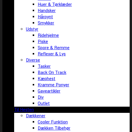
Huer & Tørklæder
Handsker
Hårpynt
Smykker
Udstyr
Ridehjelme
Piske
Spore & Remme
Reflexer & Lys
Diverse
Tasker
Back On Track
Kæphest
Kramme Ponyer
Gaveartikler
Div
Outlet
Til Hesten
Dækkener
Cooler Funktion
Dækken Tilbehør