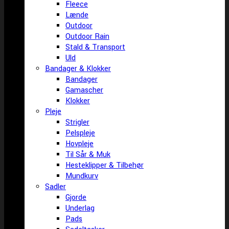
Fleece
Lænde
Outdoor
Outdoor Rain
Stald & Transport
Uld
Bandager & Klokker
Bandager
Gamascher
Klokker
Pleje
Strigler
Pelspleje
Hovpleje
Til Sår & Muk
Hesteklipper & Tilbehør
Mundkurv
Sadler
Gjorde
Underlag
Pads