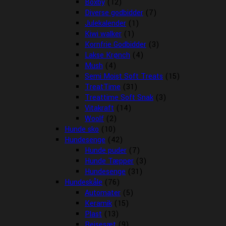
Boxby
(12)
Diverse godbidder
(7)
Julekalender
(1)
Kiwi walker
(1)
Kornfrie Godbidder
(3)
Lakse Krønch
(4)
Mush
(4)
Semi Moist Soft Treats
(15)
TreatTime
(31)
Treattime Soft Snak
(3)
Vitakraft
(14)
Woolf
(2)
Hunde sko
(10)
Hundesenge
(42)
Hunde puder
(7)
Hunde Tæpper
(3)
Hundesenge
(31)
Hundeskåle
(76)
Automater
(5)
Keramik
(15)
Plast
(13)
Rejsesæt
(9)