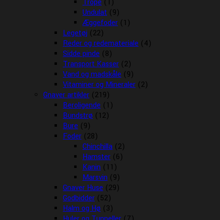
Trope
(1)
Undulat
(9)
Æggefoder
(1)
Legetøj
(22)
Reder og redemateriale
(4)
Sidde pinde
(8)
Transport Kasser
(2)
Vand og madskåle
(9)
Vitaminer og Mineraler
(2)
Gnaver artikler
(219)
Beroligende
(1)
Bundstrø
(12)
Bure
(9)
Foder
(28)
Chinchilla
(2)
Hamster
(6)
Kanin
(11)
Marsvin
(9)
Gnaver Huse
(29)
Godbidder
(52)
Halm og Hø
(3)
Huler og Tunneller
(7)