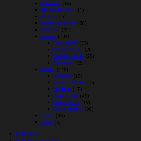
Rideveste
(15)
Sikkerhedsveste
(11)
Smykker
(6)
Sporer og remme
(50)
Strømper
(33)
Stævne
(102)
Fletning MV
(33)
Stævne Bluser
(20)
Stævne Jakker
(25)
Stævne nr.
(20)
Støvler
(142)
Jodhpurs
(15)
Kunststof lange
(7)
Leggings
(17)
Læder lange
(46)
Stald Støvler
(16)
Støvle tilbehør
(38)
Tasker
(43)
Trøjer
(8)
Beskrivelse
Yderligere information