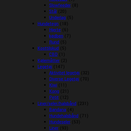
Slowfeeder
(8)
Stål
(20)
Underlag
(5)
Hundetegn
(18)
Hjerte
(6)
kødben
(7)
Rund
(5)
Kosttilskud
(5)
CBD
(1)
Kølemåtter
(2)
Legetøj
(147)
Aktivitet legetøj
(32)
Diverse Legetøj
(70)
Kiwi
(11)
Kong
(21)
Petit
(12)
Liner/seler/halsbånd
(231)
Bandana
(4)
Hundehalsbånd
(71)
Hundeseler
(53)
Liner
(93)