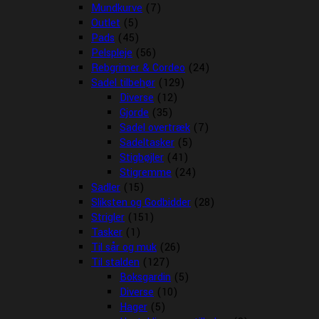
Mundkurve
(7)
Outlet
(5)
Pads
(45)
Pelspleje
(56)
Rebgrimer & Cordeo
(24)
Sadel tilbehør
(129)
Diverse
(12)
Gjorde
(35)
Sadel overtræk
(7)
Sadeltasker
(5)
Stigbøjler
(41)
Stigremme
(24)
Sadler
(15)
Sliksten og Godbidder
(28)
Strigler
(151)
Tasker
(1)
Til sår og muk
(26)
Til stalden
(127)
Boksgardin
(5)
Diverse
(10)
Hager
(5)