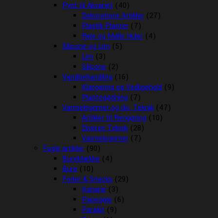
Pynt til Akvariet
(40)
Dekorations Artikler
(27)
Plastik Planter
(7)
Reje og Malle Huler
(4)
Silicone og Lim
(5)
Lim
(3)
Silicone
(2)
Vandbehandling
(16)
Klargøring og Vedligehold
(9)
Plantegødning
(7)
Varmelegemer og div. Teknik
(47)
Artikler til Rengøring
(10)
Diverse Teknik
(28)
Varmelegemer
(7)
Fugle artikler
(90)
Bunddække
(4)
Bure
(10)
Foder & Snacks
(29)
Kanarie
(3)
Papegøje
(6)
Parakit
(9)