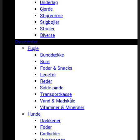
Underlag
Gjorde
Stigremme
Stigbøjler
Strigler
Diverse
Dyrecenter
Fugle
Bunddække
Bure
Foder & Snacks
Legetøj
Reder
Sidde pinde
Transportkasse
Vand & Madskåle
Vitaminer & Mineraler
Hunde
Dækkener
Foder
Godbidder