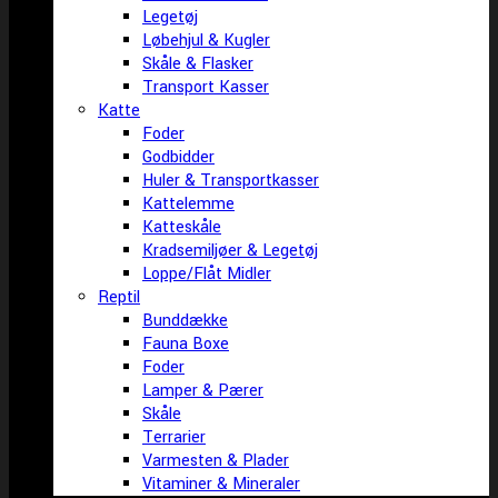
Legetøj
Løbehjul & Kugler
Skåle & Flasker
Transport Kasser
Katte
Foder
Godbidder
Huler & Transportkasser
Kattelemme
Katteskåle
Kradsemiljøer & Legetøj
Loppe/Flåt Midler
Reptil
Bunddække
Fauna Boxe
Foder
Lamper & Pærer
Skåle
Terrarier
Varmesten & Plader
Vitaminer & Mineraler