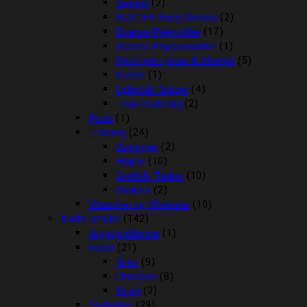
bagben
(2)
BUSTER Body Sleeves
(2)
Diverse Plejemidler
(17)
Diverse Plejeprodukter
(1)
Høm høm poser & tilbehør
(5)
Kraver
(1)
Løbetids Bukser
(4)
Tisse Underlag
(2)
Pools
(1)
Træning
(24)
dummyer
(2)
Fløjter
(10)
Godbids Tasker
(10)
Klikkere
(2)
Vitaminer og Mineraler
(10)
Katte artikler
(142)
Angstproblemer
(1)
Foder
(21)
Arion
(9)
Chicopee
(8)
Mush
(3)
Godbidder
(29)