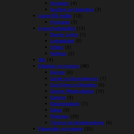
Showliner
(4)
Sporliner og Opbinding
(3)
Loppe/flåt midler
(12)
Vetocanis
(3)
Lygter/lyshalsbånd
(13)
Diverse Lygter
(1)
Lyshalsbånd
(5)
Orbiloc
(5)
Reflexer
(2)
Olie
(4)
Pelspleje og trimning
(88)
Børster
(6)
Carder og Gummibørster
(7)
Coat Kings og Shedders
(5)
Diverse Plejeprodukter
(10)
Kamme
(9)
Klippemaskiner
(7)
Sakse
(9)
Shampoo
(29)
Trimme og Udredningsknive
(6)
Plejemidler og hygiejne
(32)