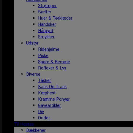
Strømper
Bælter
Huer & Tørklæder
Handsker
Hårpynt
Smykker
Udstyr
Ridehjelme
Piske
Spore & Remme
Reflexer & Lys
Diverse
Tasker
Back On Track
Kæphest
Kramme Ponyer
Gaveartikler
Div
Outlet
Til Hesten
Dækkener