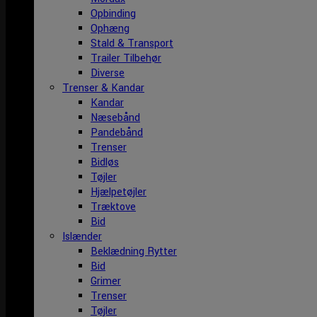
Opbinding
Ophæng
Stald & Transport
Trailer Tilbehør
Diverse
Trenser & Kandar
Kandar
Næsebånd
Pandebånd
Trenser
Bidløs
Tøjler
Hjælpetøjler
Træktove
Bid
Islænder
Beklædning Rytter
Bid
Grimer
Trenser
Tøjler