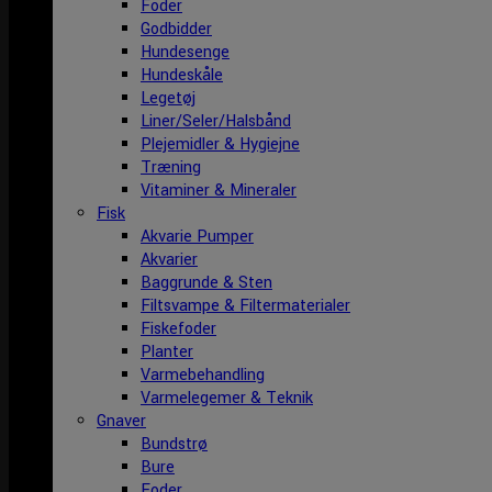
Foder
Godbidder
Hundesenge
Hundeskåle
Legetøj
Liner/Seler/Halsbånd
Plejemidler & Hygiejne
Træning
Vitaminer & Mineraler
Fisk
Akvarie Pumper
Akvarier
Baggrunde & Sten
Filtsvampe & Filtermaterialer
Fiskefoder
Planter
Varmebehandling
Varmelegemer & Teknik
Gnaver
Bundstrø
Bure
Foder