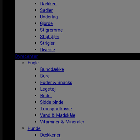
Dækken
Sadler
Underlag
Gjorde
Stigremme
Stigbøjler
Strigler
Diverse
Dyrecenter
Fugle
Bunddække
Bure
Foder & Snacks
Legetøj
Reder
Sidde pinde
Transportkasse
Vand & Madskåle
Vitaminer & Mineraler
Hunde
Dækkener