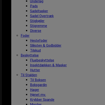
Underlag
Pads
Sadeltasker
Sadel Overtræk
Stigbøjler
Stigremme
Diverse
Foder
Hestefoder
Sliksten & Godbidder
Tilskud
Beskyttelse
Fluebeskyttelse
Insektdækken & Masker
Hutter
Til Stalden
Til Boksen
Boksgardin
Hager
Hønet mv.
Krybber Spande
Mordax