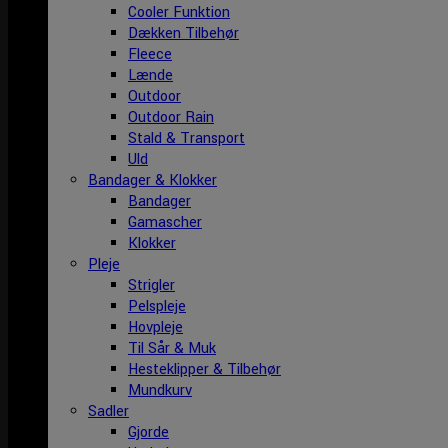
Cooler Funktion
Dækken Tilbehør
Fleece
Lænde
Outdoor
Outdoor Rain
Stald & Transport
Uld
Bandager & Klokker
Bandager
Gamascher
Klokker
Pleje
Strigler
Pelspleje
Hovpleje
Til Sår & Muk
Hesteklipper & Tilbehør
Mundkurv
Sadler
Gjorde