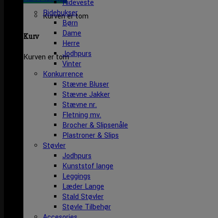
Rideveste
Ridebukser
Kurven er tom
Børn
Dame
Kurv
Herre
Jodhpurs
Kurven er tom
Vinter
Konkurrence
Stævne Bluser
Stævne Jakker
Stævne nr.
Fletning mv.
Brocher & Slipsenåle
Plastroner & Slips
Støvler
Jodhpurs
Kunststof lange
Leggings
Læder Lange
Stald Støvler
Støvle Tilbehør
Accesories