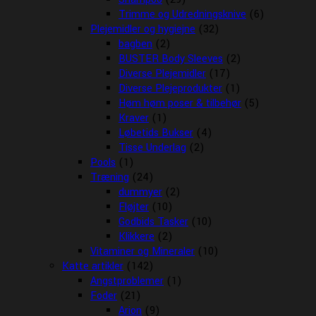
Trimme og Udredningsknive
(6)
Plejemidler og hygiejne
(32)
bagben
(2)
BUSTER Body Sleeves
(2)
Diverse Plejemidler
(17)
Diverse Plejeprodukter
(1)
Høm høm poser & tilbehør
(5)
Kraver
(1)
Løbetids Bukser
(4)
Tisse Underlag
(2)
Pools
(1)
Træning
(24)
dummyer
(2)
Fløjter
(10)
Godbids Tasker
(10)
Klikkere
(2)
Vitaminer og Mineraler
(10)
Katte artikler
(142)
Angstproblemer
(1)
Foder
(21)
Arion
(9)