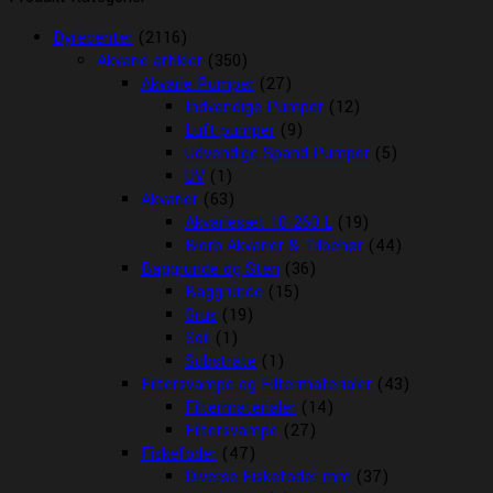
Dyrecenter
(2116)
Akvarie artikler
(350)
Akvarie Pumper
(27)
Indvendige Pumper
(12)
Luft pumper
(9)
Udvendige Spand Pumper
(5)
UV
(1)
Akvarier
(63)
Akvariesæt 10-260 L
(19)
Biorb Akvarier & Tilbehør
(44)
Baggrunde og Sten
(36)
Baggrunde
(15)
Grus
(19)
Soil
(1)
Substrate
(1)
Filtersvampe og Filtermaterialer
(43)
Filtermaterialer
(14)
Filtersvampe
(27)
Fiskefoder
(47)
Diverse Fiskefoder mm
(37)