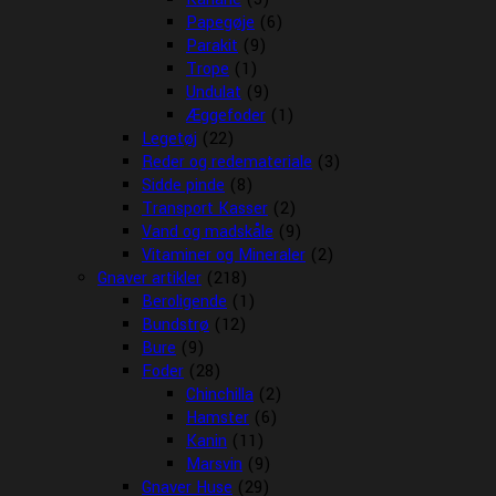
Papegøje
(6)
Parakit
(9)
Trope
(1)
Undulat
(9)
Æggefoder
(1)
Legetøj
(22)
Reder og redemateriale
(3)
Sidde pinde
(8)
Transport Kasser
(2)
Vand og madskåle
(9)
Vitaminer og Mineraler
(2)
Gnaver artikler
(218)
Beroligende
(1)
Bundstrø
(12)
Bure
(9)
Foder
(28)
Chinchilla
(2)
Hamster
(6)
Kanin
(11)
Marsvin
(9)
Gnaver Huse
(29)