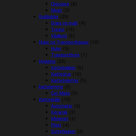
Chicopee
(8)
Mush
(3)
Godbidder
(29)
Græs og malt
(4)
Treats
(19)
Vådkost
(6)
Huler og Transportkasser
(10)
Huler
(9)
Transportbure
(1)
Hygiejne
(23)
Kattebakker
(5)
Kattegrus
(12)
Kattetoiletter
(5)
kattelemme
(5)
Cat Mate
(5)
Katteskåle
(15)
Automater
(3)
Keramik
(3)
Melamin
(2)
Plast
(4)
Sutteflasker
(2)