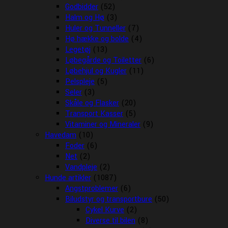
Godbidder
(52)
Halm og Hø
(3)
Huler og Tunneller
(7)
Hø hække og bolde
(4)
Legetøj
(13)
Løbegårde og Toiletter
(6)
Løbehjul og Kugler
(11)
Pelspleje
(5)
Seler
(3)
Skåle og Flasker
(20)
Transport Kasser
(5)
Vitaminer og Mineraler
(9)
Havedam
(10)
Foder
(6)
Net
(2)
Vandpleje
(2)
Hunde artikler
(1087)
Angstproblemer
(6)
Biludstyr og transportbure
(50)
Cykel Kurve
(2)
Diverse til bilen
(8)