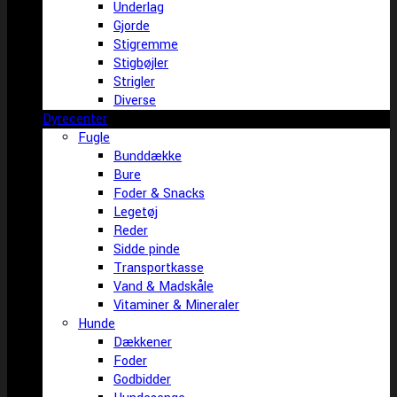
Underlag
Gjorde
Stigremme
Stigbøjler
Strigler
Diverse
Dyrecenter
Fugle
Bunddække
Bure
Foder & Snacks
Legetøj
Reder
Sidde pinde
Transportkasse
Vand & Madskåle
Vitaminer & Mineraler
Hunde
Dækkener
Foder
Godbidder