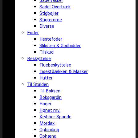
Sadeltasker
Sadel Overtræk
Stigbøjler
Stigremme
Diverse
Foder
Hestefoder
Sliksten & Godbidder
Tilskud
Beskyttelse
Fluebeskyttelse
Insektdækken & Masker
Hutter
Til Stalden
Til Boksen
Boksgardin
Hager
Hønet mv.
Krybber Spande
Mordax
Opbinding
Ophæng