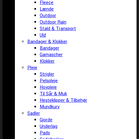
Fleece
Lænde
Outdoor
Outdoor Rain
Stald & Transport
Uld
Bandager & Klokker
Bandager
Gamascher
Klokker
Pleje
Strigler
Pelspleje
Hovpleje
Til Sår & Muk
Hesteklipper & Tilbehør
Mundkurv
Sadler
Gjorde
Underlag
Pads