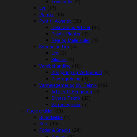
Frostfoder
(9)
Lys
(17)
Planter
(10)
Pynt til Akvariet
(39)
Dekorations Artikler
(26)
Plastik Planter
(7)
Reje og Malle Huler
(4)
Silicone og Lim
(5)
Lim
(3)
Silicone
(2)
Vandbehandling
(16)
Klargøring og Vedligehold
(9)
Plantegødning
(7)
Varmelegemer og div. Teknik
(46)
Artikler til Rengøring
(9)
Diverse Teknik
(28)
Varmelegemer
(7)
Fugle artikler
(89)
Bunddække
(4)
Bure
(10)
Foder & Snacks
(29)
Kanarie
(3)