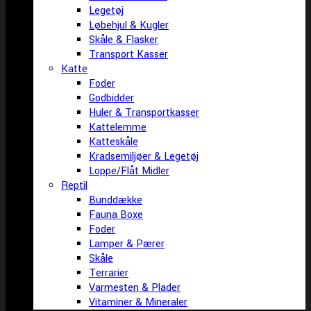
Legetøj
Løbehjul & Kugler
Skåle & Flasker
Transport Kasser
Katte
Foder
Godbidder
Huler & Transportkasser
Kattelemme
Katteskåle
Kradsemiljøer & Legetøj
Loppe/Flåt Midler
Reptil
Bunddække
Fauna Boxe
Foder
Lamper & Pærer
Skåle
Terrarier
Varmesten & Plader
Vitaminer & Mineraler