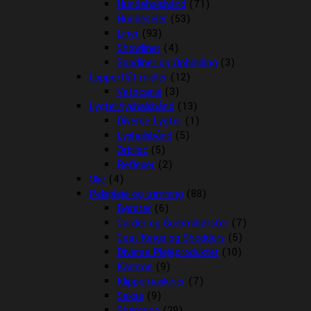
Hundehalsbånd
(71)
Hundeseler
(53)
Liner
(93)
Showliner
(4)
Sporliner og Opbinding
(3)
Loppe/flåt midler
(12)
Vetocanis
(3)
Lygter/lyshalsbånd
(13)
Diverse Lygter
(1)
Lyshalsbånd
(5)
Orbiloc
(5)
Reflexer
(2)
Olie
(4)
Pelspleje og trimning
(88)
Børster
(6)
Carder og Gummibørster
(7)
Coat Kings og Shedders
(5)
Diverse Plejeprodukter
(10)
Kamme
(9)
Klippemaskiner
(7)
Sakse
(9)
Shampoo
(29)