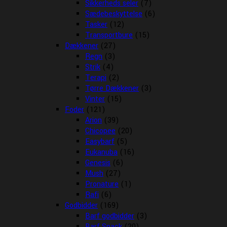
Sikkerheds seler
(7)
Sædebeskyttelse
(6)
Tasker
(12)
Transportbure
(15)
Dækkener
(27)
Regn
(3)
Strik
(4)
Terapi
(2)
Tørre Dækkener
(3)
Vinter
(15)
Foder
(121)
Arion
(39)
Chicopee
(20)
Easybarf
(5)
Eukanuba
(16)
Genesis
(6)
Mush
(27)
Pronature
(1)
Rafi
(6)
Godbidder
(169)
Barf godbidder
(3)
Barf Snack
(20)