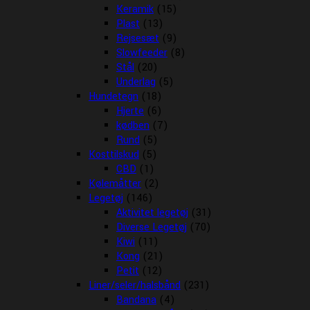
Keramik
(15)
Plast
(13)
Rejsesæt
(9)
Slowfeeder
(8)
Stål
(20)
Underlag
(5)
Hundetegn
(18)
Hjerte
(6)
kødben
(7)
Rund
(5)
Kosttilskud
(5)
CBD
(1)
Kølemåtter
(2)
Legetøj
(146)
Aktivitet legetøj
(31)
Diverse Legetøj
(70)
Kiwi
(11)
Kong
(21)
Petit
(12)
Liner/seler/halsbånd
(231)
Bandana
(4)