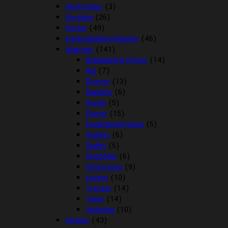
Hestefoder
(3)
Hovpleje
(26)
Hutter
(49)
Insektdækken/Masker
(46)
Islænder
(141)
Beklædning Rytter
(14)
Bid
(7)
Diverse
(13)
Dækken
(6)
Gjorde
(5)
Grimer
(15)
Insektbeskyttelse
(5)
Klokker
(6)
Sadler
(5)
Stigbøjler
(6)
Stigremme
(9)
strigler
(10)
Trenser
(14)
Tøjler
(14)
Underlag
(10)
Klokker
(43)