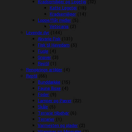
Kradsemiljøer og Legetøj
(32)
Katte Legetøj
(18)
Kradsemiljøer
(14)
Loppe/flåt midler
(5)
Vetocanis
(2)
Levende dyr
(144)
Akvarie Fisk
(131)
Fisk til Havedam
(5)
Fugle
(4)
Gnaver
(3)
Reptil
(1)
Rengørings artikler
(4)
Reptil
(66)
Bunddække
(15)
Fauna Boxe
(4)
Foder
(9)
Lamper og Pærer
(22)
Skåle
(5)
Terrarie tilbehør
(6)
Terrarier
(1)
Varmesten og plader
(2)
Vitaminer og Mineraler
(2)