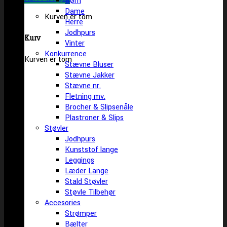
Børn
Dame
Kurven er tom
Herre
Jodhpurs
Kurv
Vinter
Konkurrence
Kurven er tom
Stævne Bluser
Stævne Jakker
Stævne nr.
Fletning mv.
Brocher & Slipsenåle
Plastroner & Slips
Støvler
Jodhpurs
Kunststof lange
Leggings
Læder Lange
Stald Støvler
Støvle Tilbehør
Accesories
Strømper
Bælter