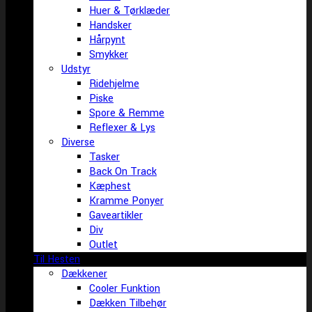
Huer & Tørklæder
Handsker
Hårpynt
Smykker
Udstyr
Ridehjelme
Piske
Spore & Remme
Reflexer & Lys
Diverse
Tasker
Back On Track
Kæphest
Kramme Ponyer
Gaveartikler
Div
Outlet
Til Hesten
Dækkener
Cooler Funktion
Dækken Tilbehør