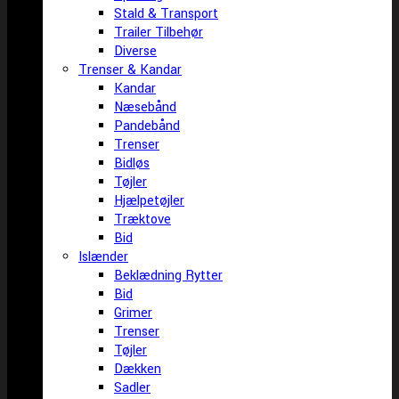
Stald & Transport
Trailer Tilbehør
Diverse
Trenser & Kandar
Kandar
Næsebånd
Pandebånd
Trenser
Bidløs
Tøjler
Hjælpetøjler
Træktove
Bid
Islænder
Beklædning Rytter
Bid
Grimer
Trenser
Tøjler
Dækken
Sadler