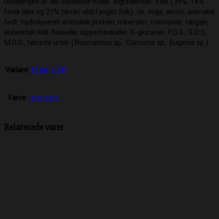
Udviklingen af din voksende hvalp. Ingredienser: Fisk (35%; 14%
fersk laks og 21% tørret vildtfanget fisk), ris, majs, ærter, animalsk
fedt, hydrolyseret animalsk protein, mineraler, roemasse, tørgær,
antarktisk krill, fiskeolie, loppefrøskaller, ß-glucaner, F.O.S., G.O.S.,
M.O.S., tørrede urter (Rosmarinus sp., Curcuma sp., Eugenia sp.).
Variant
12 kg
,
2 KG
Farve
standard
Relaterede varer