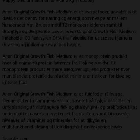
Puppy Medium Salmon & Rice 3 kg (105508)
kr. 659,00
Arion Original Growth Fish Medium er et hvalpefoder, udviklet til at
dække det behov for næring og energi, som hvalpe af mellem
hunderacer har. Bruges indtil 12 måneders alderen samt til
drægtige og diegivende tæver. Arion Original Growth Fish Medium
indeholder O3 fedtsyren DHA fra fiskeolie for at støtte hjernens
udvikling og indlæringsevne hos hvalpe.
Arion Original Growth Fish Medium er et monoprotein produkt,
hvor alt animalsk protein kommer fra Fisk og skaldyr. Et
monoprotein produkt er mere allergivenligt, end produkter hvor
man blander proteinkilder, da det minimerer risikoen for kløe og
irriteret hud.
Arion Original Growth Fish Medium er et fuldfoder til hvalpe.
Denne glutenfri sammensætning, baseret på fisk, indeholder en
unik blanding af vildfangede fisk og skaldyr, pre- og probiotika til at
understøtte mave-tarmsystemet fra starten, samt tilpassede
niveauer af vitaminer og mineraler for at tilbyde en
multifunktionel tilgang til Udviklingen af din voksende hvalp.
Ingredienser: