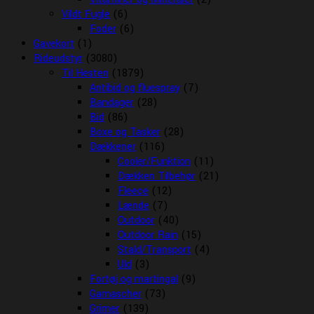
Vildt Fugle
(6)
Foder
(6)
Gavekort
(1)
Rideudstyr
(3080)
Til Hesten
(1879)
Antibid og fluespray
(7)
Bandager
(28)
Bid
(86)
Boxe og Tasker
(28)
Dækkener
(116)
Cooler/Funktion
(11)
Dækken Tilbehør
(21)
Fleece
(12)
Lænde
(7)
Outdoor
(40)
Outdoor Rain
(15)
Stald/Transport
(4)
Uld
(3)
Fortøj og martingal
(9)
Gamascher
(73)
Grimer
(139)