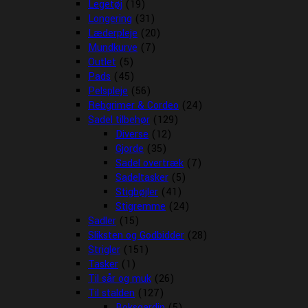
Legetøj
(19)
Longering
(31)
Læderpleje
(20)
Mundkurve
(7)
Outlet
(5)
Pads
(45)
Pelspleje
(56)
Rebgrimer & Cordeo
(24)
Sadel tilbehør
(129)
Diverse
(12)
Gjorde
(35)
Sadel overtræk
(7)
Sadeltasker
(5)
Stigbøjler
(41)
Stigremme
(24)
Sadler
(15)
Sliksten og Godbidder
(28)
Strigler
(151)
Tasker
(1)
Til sår og muk
(26)
Til stalden
(127)
Boksgardin
(5)