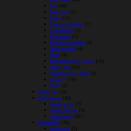
Ben
(40)
Benebone
(7)
Boxby
(11)
Diverse godbidder
(7)
Julekalender
(1)
Kiwi walker
(1)
Kornfrie Godbidder
(3)
Lakse Krønch
(4)
Mush
(4)
Semi Moist Soft Treats
(15)
TreatTime
(31)
Treattime Soft Snak
(3)
Vitakraft
(14)
Woolf
(2)
Hunde sko
(10)
Hundesenge
(42)
Hunde puder
(7)
Hunde Tæpper
(3)
Hundesenge
(31)
Hundeskåle
(76)
Automater
(5)