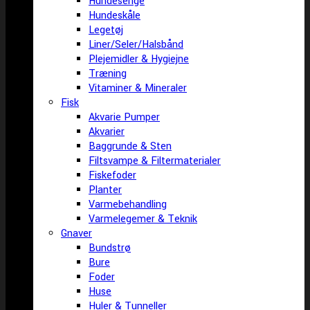
Hundesenge
Hundeskåle
Legetøj
Liner/Seler/Halsbånd
Plejemidler & Hygiejne
Træning
Vitaminer & Mineraler
Fisk
Akvarie Pumper
Akvarier
Baggrunde & Sten
Filtsvampe & Filtermaterialer
Fiskefoder
Planter
Varmebehandling
Varmelegemer & Teknik
Gnaver
Bundstrø
Bure
Foder
Huse
Huler & Tunneller