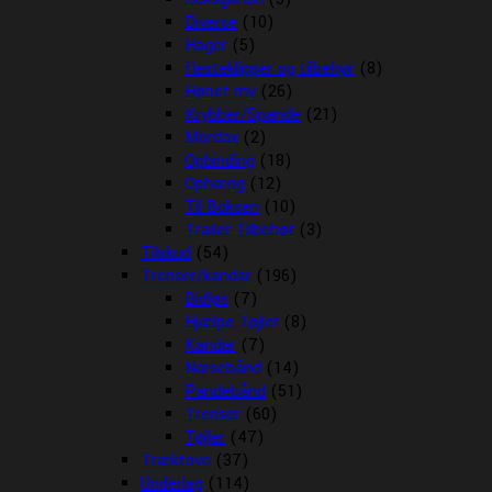
Diverse
(10)
Hager
(5)
Hesteklipper og tilbehør
(8)
Hønet mv
(26)
Krybber/Spande
(21)
Mordax
(2)
Opbinding
(18)
Ophæng
(12)
Til Boksen
(10)
Trailer Tilbehør
(3)
Tilskud
(54)
Trenser/kandar
(196)
Bidløs
(7)
Hjælpe Tøjler
(8)
Kandar
(7)
Næsebånd
(14)
Pandebånd
(51)
Trenser
(60)
Tøjler
(47)
Træktove
(37)
Underlag
(114)