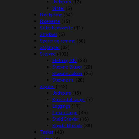
Jodhpurs
(12)
Vinter
(6)
Ridehjelme
(64)
Rideveste
(15)
Sikkerhedsveste
(11)
Smykker
(6)
Sporer og remme
(50)
Strømper
(33)
Stævne
(102)
Fletning MV
(33)
Stævne Bluser
(20)
Stævne Jakker
(25)
Stævne nr.
(20)
Støvler
(142)
Jodhpurs
(15)
Kunststof lange
(7)
Leggings
(17)
Læder lange
(46)
Stald Støvler
(16)
Støvle tilbehør
(38)
Tasker
(43)
Trøjer
(8)