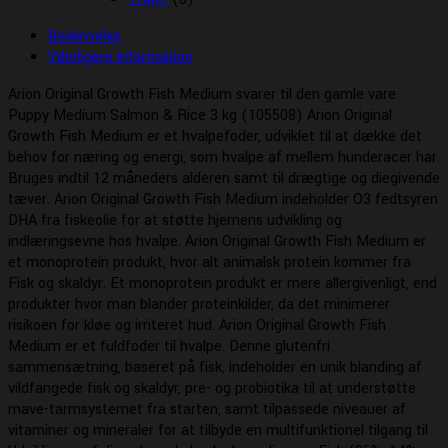
Beskrivelse
Yderligere information
Arion Original Growth Fish Medium svarer til den gamle vare
Puppy Medium Salmon & Rice 3 kg (105508) Arion Original
Growth Fish Medium er et hvalpefoder, udviklet til at dække det
behov for næring og energi, som hvalpe af mellem hunderacer har.
Bruges indtil 12 måneders alderen samt til drægtige og diegivende
tæver. Arion Original Growth Fish Medium indeholder O3 fedtsyren
DHA fra fiskeolie for at støtte hjernens udvikling og
indlæringsevne hos hvalpe. Arion Original Growth Fish Medium er
et monoprotein produkt, hvor alt animalsk protein kommer fra
Fisk og skaldyr. Et monoprotein produkt er mere allergivenligt, end
produkter hvor man blander proteinkilder, da det minimerer
risikoen for kløe og irriteret hud. Arion Original Growth Fish
Medium er et fuldfoder til hvalpe. Denne glutenfri
sammensætning, baseret på fisk, indeholder en unik blanding af
vildfangede fisk og skaldyr, pre- og probiotika til at understøtte
mave-tarmsystemet fra starten, samt tilpassede niveauer af
vitaminer og mineraler for at tilbyde en multifunktionel tilgang til