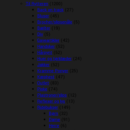
Til Rytteren
(1200)
Back on track
(27)
Bluser
(45)
Brocher/slipsenåle
(5)
Bælter
(19)
Div
(5)
Gaveartikler
(42)
Handsker
(52)
Hårpynt
(52)
Huer og tørklæder
(24)
Jakker
(52)
Kramme Ponyer
(25)
Kæphest
(47)
Outlet
(83)
Piske
(74)
Plastroner/slips
(12)
Reflexer og lys
(13)
Ridebukser
(149)
Børn
(32)
Dame
(91)
Herre
(6)