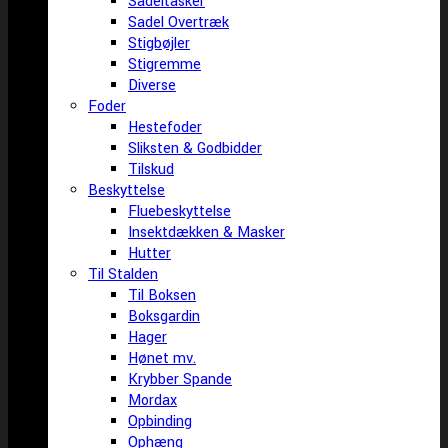
Sadeltasker
Sadel Overtræk
Stigbøjler
Stigremme
Diverse
Foder
Hestefoder
Sliksten & Godbidder
Tilskud
Beskyttelse
Fluebeskyttelse
Insektdækken & Masker
Hutter
Til Stalden
Til Boksen
Boksgardin
Hager
Hønet mv.
Krybber Spande
Mordax
Opbinding
Ophæng