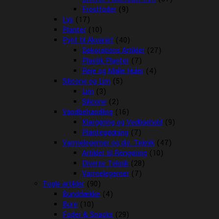
Frostfoder
(9)
Lys
(17)
Planter
(10)
Pynt til Akvariet
(40)
Dekorations Artikler
(27)
Plastik Planter
(7)
Reje og Malle Huler
(4)
Silicone og Lim
(5)
Lim
(3)
Silicone
(2)
Vandbehandling
(16)
Klargøring og Vedligehold
(9)
Plantegødning
(7)
Varmelegemer og div. Teknik
(47)
Artikler til Rengøring
(10)
Diverse Teknik
(28)
Varmelegemer
(7)
Fugle artikler
(90)
Bunddække
(4)
Bure
(10)
Foder & Snacks
(29)