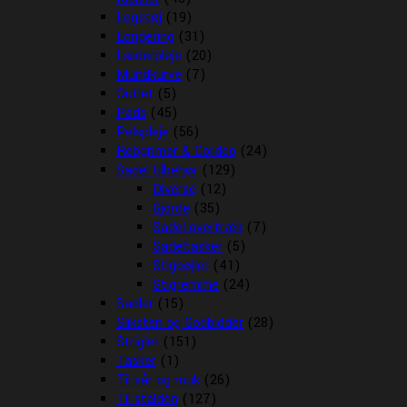
Legetøj
(19)
Longering
(31)
Læderpleje
(20)
Mundkurve
(7)
Outlet
(5)
Pads
(45)
Pelspleje
(56)
Rebgrimer & Cordeo
(24)
Sadel tilbehør
(129)
Diverse
(12)
Gjorde
(35)
Sadel overtræk
(7)
Sadeltasker
(5)
Stigbøjler
(41)
Stigremme
(24)
Sadler
(15)
Sliksten og Godbidder
(28)
Strigler
(151)
Tasker
(1)
Til sår og muk
(26)
Til stalden
(127)