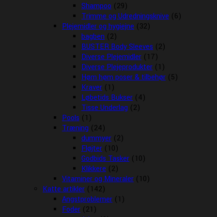
Shampoo
(29)
Trimme og Udredningsknive
(6)
Plejemidler og hygiejne
(32)
bagben
(2)
BUSTER Body Sleeves
(2)
Diverse Plejemidler
(17)
Diverse Plejeprodukter
(1)
Høm høm poser & tilbehør
(5)
Kraver
(1)
Løbetids Bukser
(4)
Tisse Underlag
(2)
Pools
(1)
Træning
(24)
dummyer
(2)
Fløjter
(10)
Godbids Tasker
(10)
Klikkere
(2)
Vitaminer og Mineraler
(10)
Katte artikler
(142)
Angstproblemer
(1)
Foder
(21)