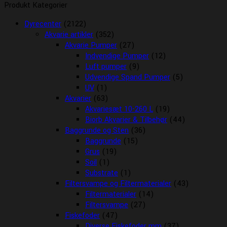
Produkt Kategorier
Dyrecenter
(2122)
Akvarie artikler
(352)
Akvarie Pumper
(27)
Indvendige Pumper
(12)
Luft pumper
(9)
Udvendige Spand Pumper
(5)
UV
(1)
Akvarier
(63)
Akvariesæt 10-260 L
(19)
Biorb Akvarier & Tilbehør
(44)
Baggrunde og Sten
(36)
Baggrunde
(15)
Grus
(19)
Soil
(1)
Substrate
(1)
Filtersvampe og Filtermaterialer
(43)
Filtermaterialer
(14)
Filtersvampe
(27)
Fiskefoder
(47)
Diverse Fiskefoder mm
(37)