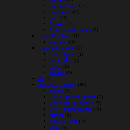
Hundehalsbånd
(71)
Hundeseler
(53)
Liner
(93)
Showliner
(4)
Sporliner og Opbinding
(3)
Loppe/flåt midler
(12)
Vetocanis
(3)
Lygter/lyshalsbånd
(13)
Diverse Lygter
(1)
Lyshalsbånd
(5)
Orbiloc
(5)
Reflexer
(2)
Olie
(4)
Pelspleje og trimning
(88)
Børster
(6)
Carder og Gummibørster
(7)
Coat Kings og Shedders
(5)
Diverse Plejeprodukter
(10)
Kamme
(9)
Klippemaskiner
(7)
Sakse
(9)