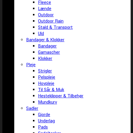
Fleece
Lænde
Outdoor
Outdoor Rain
Stald & Transport
Uld
Bandager & Klokker
Bandager
Gamascher
Klokker
Pleje
Strigler
Pelspleje
Hovpleje
Til Sår & Muk
Hesteklipper & Tilbehør
Mundkurv
Sadler
Gjorde
Underlag
Pads