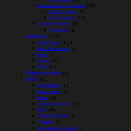
Kradsemiljøer og Legetøj
(32)
Katte Legetøj
(18)
Kradsemiljøer
(14)
Loppe/flåt midler
(5)
Vetocanis
(2)
Levende dyr
(144)
Akvarie Fisk
(131)
Fisk til Havedam
(5)
Fugle
(4)
Gnaver
(3)
Reptil
(1)
Rengørings artikler
(4)
Reptil
(66)
Bunddække
(15)
Fauna Boxe
(4)
Foder
(9)
Lamper og Pærer
(22)
Skåle
(5)
Terrarie tilbehør
(6)
Terrarier
(1)
Varmesten og plader
(2)