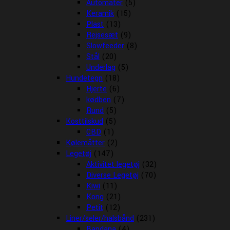
Automater
(5)
Keramik
(15)
Plast
(13)
Rejsesæt
(9)
Slowfeeder
(8)
Stål
(20)
Underlag
(5)
Hundetegn
(18)
Hjerte
(6)
kødben
(7)
Rund
(5)
Kosttilskud
(5)
CBD
(1)
Kølemåtter
(2)
Legetøj
(147)
Aktivitet legetøj
(32)
Diverse Legetøj
(70)
Kiwi
(11)
Kong
(21)
Petit
(12)
Liner/seler/halsbånd
(231)
Bandana
(4)