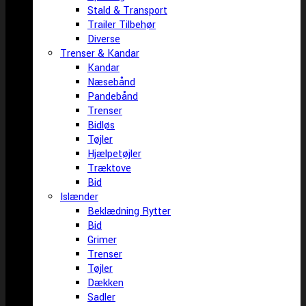
Stald & Transport
Trailer Tilbehør
Diverse
Trenser & Kandar
Kandar
Næsebånd
Pandebånd
Trenser
Bidløs
Tøjler
Hjælpetøjler
Træktove
Bid
Islænder
Beklædning Rytter
Bid
Grimer
Trenser
Tøjler
Dækken
Sadler