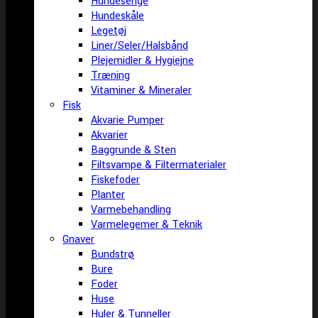
Hundesenge
Hundeskåle
Legetøj
Liner/Seler/Halsbånd
Plejemidler & Hygiejne
Træning
Vitaminer & Mineraler
Fisk
Akvarie Pumper
Akvarier
Baggrunde & Sten
Filtsvampe & Filtermaterialer
Fiskefoder
Planter
Varmebehandling
Varmelegemer & Teknik
Gnaver
Bundstrø
Bure
Foder
Huse
Huler & Tunneller