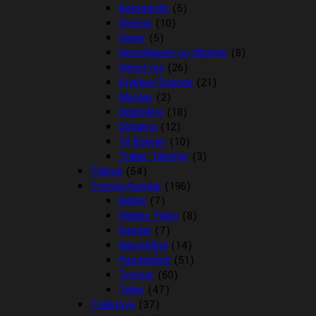
Boksgardin
(5)
Diverse
(10)
Hager
(5)
Hesteklipper og tilbehør
(8)
Hønet mv
(26)
Krybber/Spande
(21)
Mordax
(2)
Opbinding
(18)
Ophæng
(12)
Til Boksen
(10)
Trailer Tilbehør
(3)
Tilskud
(54)
Trenser/kandar
(196)
Bidløs
(7)
Hjælpe Tøjler
(8)
Kandar
(7)
Næsebånd
(14)
Pandebånd
(51)
Trenser
(60)
Tøjler
(47)
Træktove
(37)