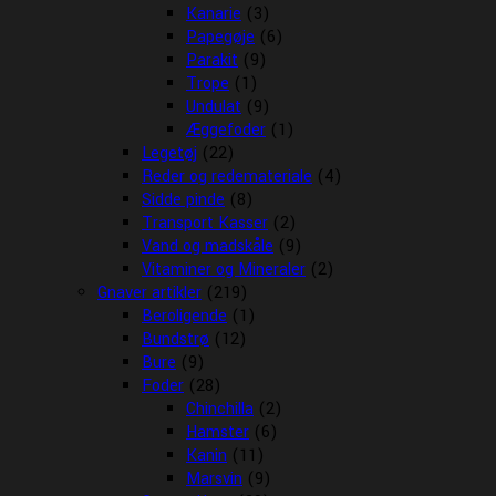
Kanarie
(3)
Papegøje
(6)
Parakit
(9)
Trope
(1)
Undulat
(9)
Æggefoder
(1)
Legetøj
(22)
Reder og redemateriale
(4)
Sidde pinde
(8)
Transport Kasser
(2)
Vand og madskåle
(9)
Vitaminer og Mineraler
(2)
Gnaver artikler
(219)
Beroligende
(1)
Bundstrø
(12)
Bure
(9)
Foder
(28)
Chinchilla
(2)
Hamster
(6)
Kanin
(11)
Marsvin
(9)