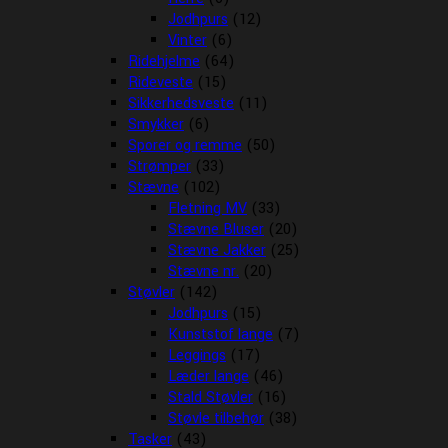
Jodhpurs
(12)
Vinter
(6)
Ridehjelme
(64)
Rideveste
(15)
Sikkerhedsveste
(11)
Smykker
(6)
Sporer og remme
(50)
Strømper
(33)
Stævne
(102)
Fletning MV
(33)
Stævne Bluser
(20)
Stævne Jakker
(25)
Stævne nr.
(20)
Støvler
(142)
Jodhpurs
(15)
Kunststof lange
(7)
Leggings
(17)
Læder lange
(46)
Stald Støvler
(16)
Støvle tilbehør
(38)
Tasker
(43)