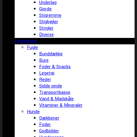
Underlag
Gjorde
Stigremme
Stigbøjler
Strigler
Diverse
Dyrecenter
Fugle
Bunddække
Bure
Foder & Snacks
Legetøj
Reder
Sidde pinde
Transportkasse
Vand & Madskåle
Vitaminer & Mineraler
Hunde
Dækkener
Foder
Godbidder