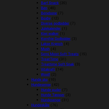
Barf Snack
(20)
Ben
(40)
Benebone
(7)
Boxby
(12)
Diverse godbidder
(7)
Julekalender
(1)
Kiwi walker
(1)
Kornfrie Godbidder
(3)
Lakse Krønch
(4)
Mush
(4)
Semi Moist Soft Treats
(15)
TreatTime
(31)
Treattime Soft Snak
(3)
Vitakraft
(14)
Woolf
(2)
Hunde sko
(10)
Hundesenge
(42)
Hunde puder
(7)
Hunde Tæpper
(3)
Hundesenge
(31)
Hundeskåle
(76)