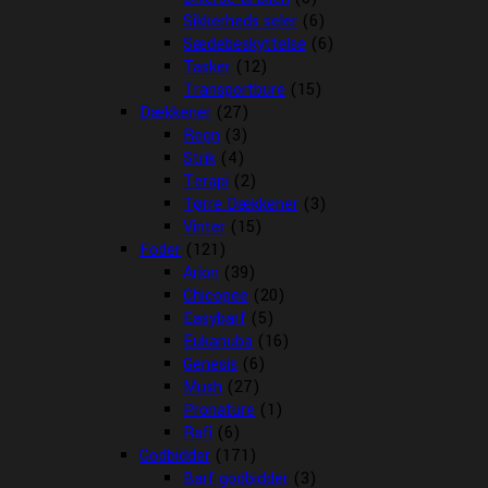
Sikkerheds seler
(6)
Sædebeskyttelse
(6)
Tasker
(12)
Transportbure
(15)
Dækkener
(27)
Regn
(3)
Strik
(4)
Terapi
(2)
Tørre Dækkener
(3)
Vinter
(15)
Foder
(121)
Arion
(39)
Chicopee
(20)
Easybarf
(5)
Eukanuba
(16)
Genesis
(6)
Mush
(27)
Pronature
(1)
Rafi
(6)
Godbidder
(171)
Barf godbidder
(3)