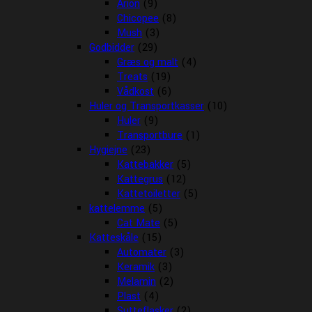
Arion
(9)
Chicopee
(8)
Mush
(3)
Godbidder
(29)
Græs og malt
(4)
Treats
(19)
Vådkost
(6)
Huler og Transportkasser
(10)
Huler
(9)
Transportbure
(1)
Hygiejne
(23)
Kattebakker
(5)
Kattegrus
(12)
Kattetoiletter
(5)
kattelemme
(5)
Cat Mate
(5)
Katteskåle
(15)
Automater
(3)
Keramik
(3)
Melamin
(2)
Plast
(4)
Sutteflasker
(2)