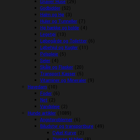
Gnaver Huse
(29)
Godbidder
(52)
Halm og Hø
(3)
Huler og Tunneller
(7)
Hø hække og bolde
(4)
Legetøj
(13)
Løbegårde og Toiletter
(6)
Løbehjul og Kugler
(11)
Pelspleje
(5)
Seler
(4)
Skåle og Flasker
(20)
Transport Kasser
(5)
Vitaminer og Mineraler
(9)
Havedam
(10)
Foder
(6)
Net
(2)
Vandpleje
(2)
Hunde artikler
(1089)
Angstproblemer
(6)
Biludstyr og transportbure
(49)
Cykel Kurve
(2)
Diverse til bilen
(8)