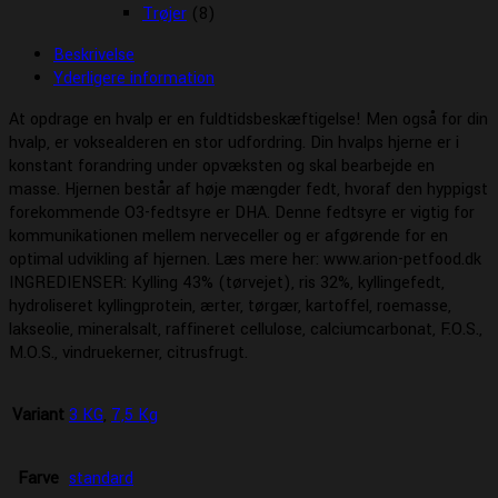
Trøjer
(8)
Beskrivelse
Yderligere information
At opdrage en hvalp er en fuldtidsbeskæftigelse! Men også for din
hvalp, er voksealderen en stor udfordring. Din hvalps hjerne er i
konstant forandring under opvæksten og skal bearbejde en
masse. Hjernen består af høje mængder fedt, hvoraf den hyppigst
forekommende O3-fedtsyre er DHA. Denne fedtsyre er vigtig for
kommunikationen mellem nerveceller og er afgørende for en
optimal udvikling af hjernen. Læs mere her: www.arion-petfood.dk
INGREDIENSER: Kylling 43% (tørvejet), ris 32%, kyllingefedt,
hydroliseret kyllingprotein, ærter, tørgær, kartoffel, roemasse,
lakseolie, mineralsalt, raffineret cellulose, calciumcarbonat, F.O.S.,
M.O.S., vindruekerner, citrusfrugt.
Variant
3 KG
,
7,5 Kg
Farve
standard