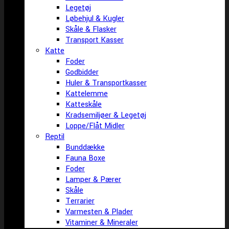
Legetøj
Løbehjul & Kugler
Skåle & Flasker
Transport Kasser
Katte
Foder
Godbidder
Huler & Transportkasser
Kattelemme
Katteskåle
Kradsemiljøer & Legetøj
Loppe/Flåt Midler
Reptil
Bunddække
Fauna Boxe
Foder
Lamper & Pærer
Skåle
Terrarier
Varmesten & Plader
Vitaminer & Mineraler