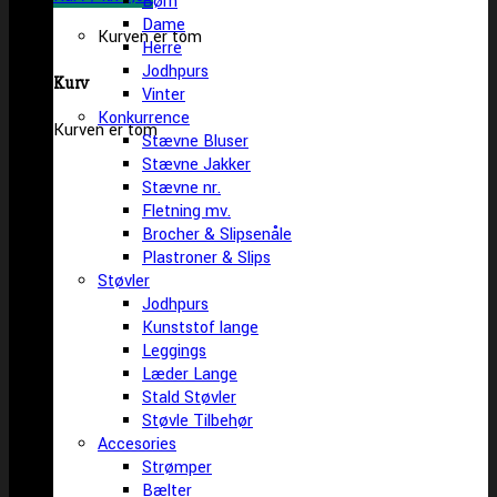
Børn
Dame
Kurven er tom
Herre
Jodhpurs
Kurv
Vinter
Konkurrence
Kurven er tom
Stævne Bluser
Stævne Jakker
Stævne nr.
Fletning mv.
Brocher & Slipsenåle
Plastroner & Slips
Støvler
Jodhpurs
Kunststof lange
Leggings
Læder Lange
Stald Støvler
Støvle Tilbehør
Accesories
Strømper
Bælter