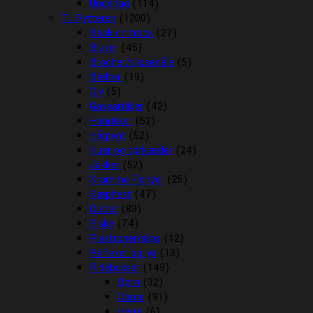
Underlag
(114)
Til Rytteren
(1200)
Back on track
(27)
Bluser
(45)
Brocher/slipsenåle
(5)
Bælter
(19)
Div
(5)
Gaveartikler
(42)
Handsker
(52)
Hårpynt
(52)
Huer og tørklæder
(24)
Jakker
(52)
Kramme Ponyer
(25)
Kæphest
(47)
Outlet
(83)
Piske
(74)
Plastroner/slips
(12)
Reflexer og lys
(13)
Ridebukser
(149)
Børn
(32)
Dame
(91)
Herre
(6)