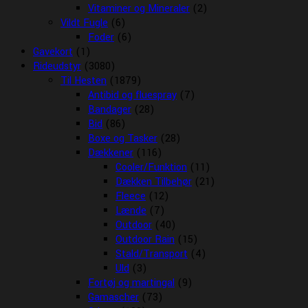
Vitaminer og Mineraler
(2)
Vildt Fugle
(6)
Foder
(6)
Gavekort
(1)
Rideudstyr
(3080)
Til Hesten
(1879)
Antibid og fluespray
(7)
Bandager
(28)
Bid
(86)
Boxe og Tasker
(28)
Dækkener
(116)
Cooler/Funktion
(11)
Dækken Tilbehør
(21)
Fleece
(12)
Lænde
(7)
Outdoor
(40)
Outdoor Rain
(15)
Stald/Transport
(4)
Uld
(3)
Fortøj og martingal
(9)
Gamascher
(73)