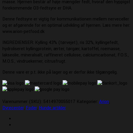
masse. Hjernen består af høje mængder fedt, hvoraf den hyppigst
forekommende O3-fedtsyre er DHA.
Denne fedtsyre er vigtig for kommunikationen mellem nerveceller
og er afgørende for en optimal udvikling af hjernen. Læs mere her:
www.arion-petfood.dk
INGREDIENSER: Kylling 43% (tørvejet), ris 32%, kyllingefedt,
hydroliseret kyllingprotein, ærter, tørgær, kartoffel, roemasse,
lakseolie, mineralsalt, raffineret cellulose, calciumcarbonat, F.O.S.,
M.O.S., vindruekerner, citrusfrugt.
Denne vare er p.t. ikke på lager og er derfor ikke tilgængelig.
Varenummer (SKU):
5414970055017
Kategorier:
Arion
,
Dyrecenter
,
Foder
,
Hunde artikler