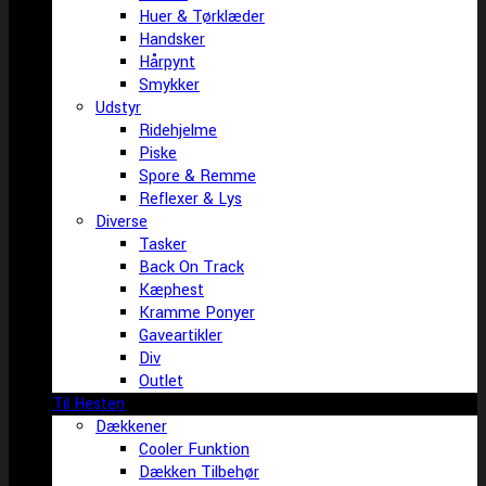
Huer & Tørklæder
Handsker
Hårpynt
Smykker
Udstyr
Ridehjelme
Piske
Spore & Remme
Reflexer & Lys
Diverse
Tasker
Back On Track
Kæphest
Kramme Ponyer
Gaveartikler
Div
Outlet
Til Hesten
Dækkener
Cooler Funktion
Dækken Tilbehør