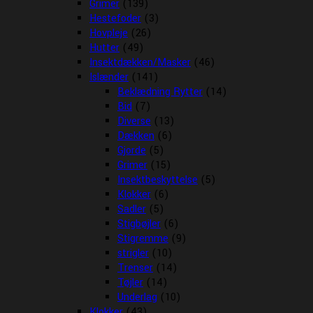
Grimer
(139)
Hestefoder
(3)
Hovpleje
(26)
Hutter
(49)
Insektdækken/Masker
(46)
Islænder
(141)
Beklædning Rytter
(14)
Bid
(7)
Diverse
(13)
Dækken
(6)
Gjorde
(5)
Grimer
(15)
Insektbeskyttelse
(5)
Klokker
(6)
Sadler
(5)
Stigbøjler
(6)
Stigremme
(9)
strigler
(10)
Trenser
(14)
Tøjler
(14)
Underlag
(10)
Klokker
(43)