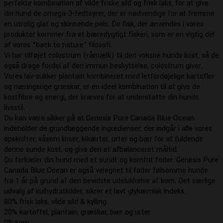
perfekte kombination af vilde friske sild og frisk laks, for at give
din hund de omega-3-fedtsyrer, der er nødvendige for at fremme
en utrolig glat og skinnende pels. De fisk, der anvendes i vores
produkter kommer fra et bæredygtigt fiskeri, som er en vigtig del
af vores “back to nature” filosofi.
Vi har tilføjet colostrum (råmælk) til den voksne hunds kost, så de
også drage fordel af den immun beskyttelse, colostrum giver.
Vores lav-sukker plantain kombineret med letfordøjelige kartofler
og næringsrige græskar, er en ideel kombination til at give de
kostfibre og energi, der kræves for at understøtte din hunds
livsstil.
Du kan være sikker på at Genesis Pure Canada Blue Ocean
indeholder de grundlæggende ingredienser, der indgår i alle vores
opskrifter, såsom linser, kikærter, urter og bær for at fuldende
denne sunde kost, og give den et afbalanceret måltid.
Du forkæler din hund med et sundt og kornfrit foder. Genesis Pure
Canada Blue Ocean er også velegnet til foder følsomme hunde
fra 1 år på grund af den bevidste udelukkelse af korn. Det særlige
udvalg af kulhydratkilder, sikrer et lavt glykæmisk indeks.
80% frisk laks, vilde sild & kylling
20% kartoffel, plantain, græskar, bær og urter
0% korn