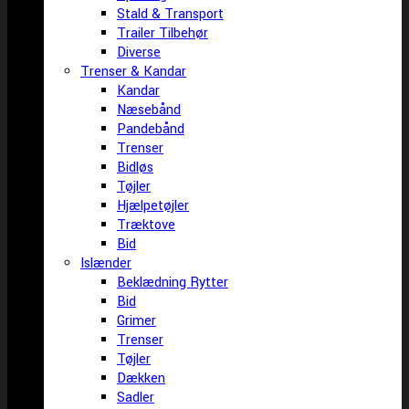
Stald & Transport
Trailer Tilbehør
Diverse
Trenser & Kandar
Kandar
Næsebånd
Pandebånd
Trenser
Bidløs
Tøjler
Hjælpetøjler
Træktove
Bid
Islænder
Beklædning Rytter
Bid
Grimer
Trenser
Tøjler
Dækken
Sadler