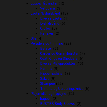
Loppe/flåt midler
(12)
Vetocanis
(3)
Lygter/lyshalsbånd
(13)
Diverse Lygter
(1)
Lyshalsbånd
(5)
Orbiloc
(5)
Reflexer
(2)
Olie
(4)
Pelspleje og trimning
(88)
Børster
(6)
Carder og Gummibørster
(7)
Coat Kings og Shedders
(5)
Diverse Plejeprodukter
(10)
Kamme
(9)
Klippemaskiner
(7)
Sakse
(9)
Shampoo
(29)
Trimme og Udredningsknive
(6)
Plejemidler og hygiejne
(32)
bagben
(2)
BUSTER Body Sleeves
(2)