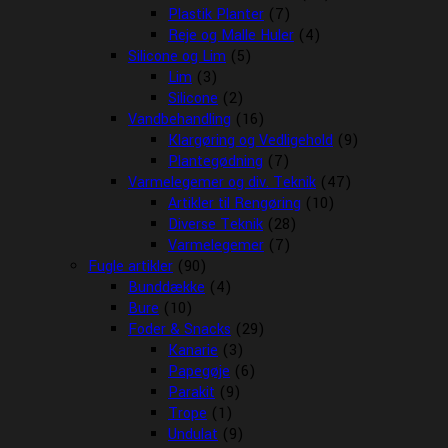
Plastik Planter
(7)
Reje og Malle Huler
(4)
Silicone og Lim
(5)
Lim
(3)
Silicone
(2)
Vandbehandling
(16)
Klargøring og Vedligehold
(9)
Plantegødning
(7)
Varmelegemer og div. Teknik
(47)
Artikler til Rengøring
(10)
Diverse Teknik
(28)
Varmelegemer
(7)
Fugle artikler
(90)
Bunddække
(4)
Bure
(10)
Foder & Snacks
(29)
Kanarie
(3)
Papegøje
(6)
Parakit
(9)
Trope
(1)
Undulat
(9)