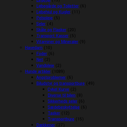
Legetøj
(13)
Løbegårde og Toiletter
(6)
Løbehjul og Kugler
(11)
Pelspleje
(5)
Seler
(4)
Skåle og Flasker
(20)
Transport Kasser
(5)
Vitaminer og Mineraler
(9)
Havedam
(10)
Foder
(6)
Net
(2)
Vandpleje
(2)
Hunde artikler
(1089)
Angstproblemer
(6)
Biludstyr og transportbure
(49)
Cykel Kurve
(2)
Diverse til bilen
(8)
Sikkerheds seler
(6)
Sædebeskyttelse
(6)
Tasker
(12)
Transportbure
(15)
Dækkener
(27)