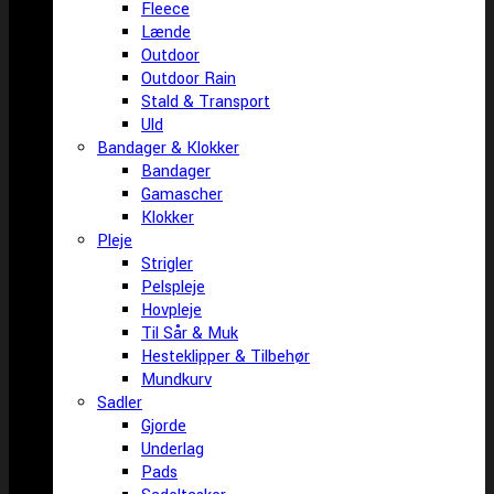
Fleece
Lænde
Outdoor
Outdoor Rain
Stald & Transport
Uld
Bandager & Klokker
Bandager
Gamascher
Klokker
Pleje
Strigler
Pelspleje
Hovpleje
Til Sår & Muk
Hesteklipper & Tilbehør
Mundkurv
Sadler
Gjorde
Underlag
Pads