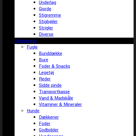
Underlag
Gjorde
Stigremme
Stigbøjler
Strigler
Diverse
Dyrecenter
Fugle
Bunddække
Bure
Foder & Snacks
Legetøj
Reder
Sidde pinde
Transportkasse
Vand & Madskåle
Vitaminer & Mineraler
Hunde
Dækkener
Foder
Godbidder