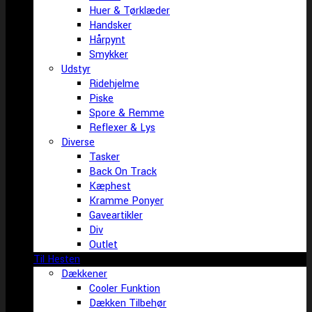
Huer & Tørklæder
Handsker
Hårpynt
Smykker
Udstyr
Ridehjelme
Piske
Spore & Remme
Reflexer & Lys
Diverse
Tasker
Back On Track
Kæphest
Kramme Ponyer
Gaveartikler
Div
Outlet
Til Hesten
Dækkener
Cooler Funktion
Dækken Tilbehør