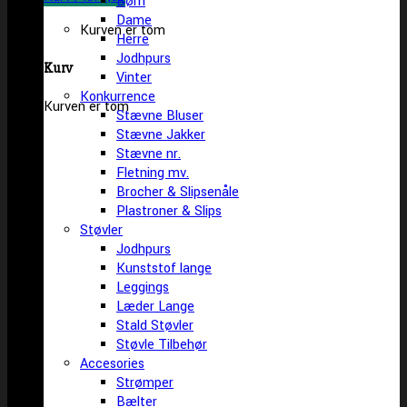
Børn
Dame
Kurven er tom
Herre
Jodhpurs
Kurv
Vinter
Konkurrence
Kurven er tom
Stævne Bluser
Stævne Jakker
Stævne nr.
Fletning mv.
Brocher & Slipsenåle
Plastroner & Slips
Støvler
Jodhpurs
Kunststof lange
Leggings
Læder Lange
Stald Støvler
Støvle Tilbehør
Accesories
Strømper
Bælter