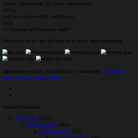
Kobber (som kobber (II) sulfat, pentahydrat)
10 mg
Jod (as calcium iodate, anhydrous)
2 mg
11,79 kg kun til afhentning i butik !
Denne vare er p.t. ikke på lager og er derfor ikke tilgængelig.
Varenummer (SKU):
4015598012171
Kategorier:
Dyrecenter
,
Foder
,
Genesis
,
Hunde artikler
Produkt Kategorier
Dyrecenter
(2122)
Akvarie artikler
(352)
Akvarie Pumper
(27)