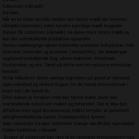
Colostrum (råmælk)
fra køer
Når en ko føder sin kalv, hedder den første mælk der kommer,
råmælk(colostrum) inden hendes egentlige mælk begynder.
Kalven får colostrum (råmælk) via deres mors første mælk og
kun den overskydende produktion opsamles.
Denne mælkeagtige væske indeholder proteiner, kulhydrater, fedt,
vitaminer, mineraler og proteiner (antistoffer), der bekæmper
sygdomsfremkaldende ting, såsom bakterier, intestinale
forstyrrelser og vira. Tænk på dette som en naturens immunitet
booster!
Vi har inkluderet denne særlige ingrediens på grund af naturens
egen enkelhed og renhed til gavn for din hunds immunforsvar i
hvert trin i din hunds liv.
Efter kalven er forsynet med den første mælk, bliver den
overskydende colostrum malket og behandlet. Det er ikke kun
affedtes men også decaseinated, hvilket betyder, at potentielt
allergifremkaldende kasein (mælkeprotein) fjernes.
Især colostrum fra køer indeholder mange værdifulde egenskaber.
Unikke funktioner i råmælk:
 Brugen af colostrum kan føre til en forbedret immunsystem hos