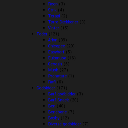
Regn
(3)
Strik
(4)
Terapi
(2)
Tørre Dækkener
(3)
Vinter
(15)
Foder
(121)
Arion
(39)
Chicopee
(20)
Easybarf
(5)
Eukanuba
(16)
Genesis
(6)
Mush
(27)
Pronature
(1)
Rafi
(6)
Godbidder
(171)
Barf godbidder
(3)
Barf Snack
(20)
Ben
(40)
Benebone
(7)
Boxby
(12)
Diverse godbidder
(7)