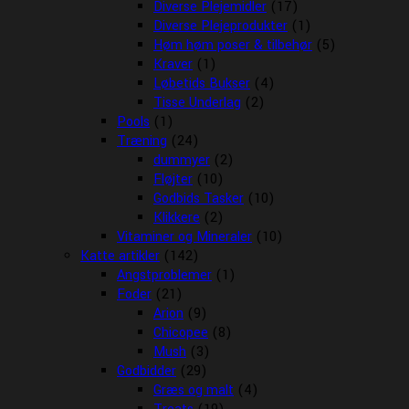
Diverse Plejemidler
(17)
Diverse Plejeprodukter
(1)
Høm høm poser & tilbehør
(5)
Kraver
(1)
Løbetids Bukser
(4)
Tisse Underlag
(2)
Pools
(1)
Træning
(24)
dummyer
(2)
Fløjter
(10)
Godbids Tasker
(10)
Klikkere
(2)
Vitaminer og Mineraler
(10)
Katte artikler
(142)
Angstproblemer
(1)
Foder
(21)
Arion
(9)
Chicopee
(8)
Mush
(3)
Godbidder
(29)
Græs og malt
(4)