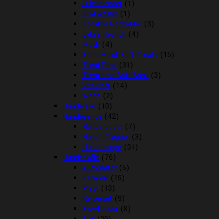
Julekalender
(1)
Kiwi walker
(1)
Kornfrie Godbidder
(3)
Lakse Krønch
(4)
Mush
(4)
Semi Moist Soft Treats
(15)
TreatTime
(31)
Treattime Soft Snak
(3)
Vitakraft
(14)
Woolf
(2)
Hunde sko
(10)
Hundesenge
(42)
Hunde puder
(7)
Hunde Tæpper
(3)
Hundesenge
(31)
Hundeskåle
(76)
Automater
(5)
Keramik
(15)
Plast
(13)
Rejsesæt
(9)
Slowfeeder
(8)