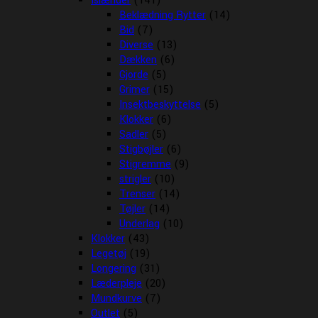
Islænder
(141)
Beklædning Rytter
(14)
Bid
(7)
Diverse
(13)
Dækken
(6)
Gjorde
(5)
Grimer
(15)
Insektbeskyttelse
(5)
Klokker
(6)
Sadler
(5)
Stigbøjler
(6)
Stigremme
(9)
strigler
(10)
Trenser
(14)
Tøjler
(14)
Underlag
(10)
Klokker
(43)
Legetøj
(19)
Longering
(31)
Læderpleje
(20)
Mundkurve
(7)
Outlet
(5)