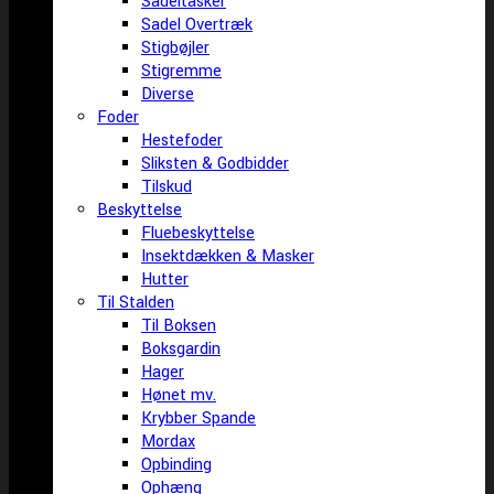
Sadeltasker
Sadel Overtræk
Stigbøjler
Stigremme
Diverse
Foder
Hestefoder
Sliksten & Godbidder
Tilskud
Beskyttelse
Fluebeskyttelse
Insektdækken & Masker
Hutter
Til Stalden
Til Boksen
Boksgardin
Hager
Hønet mv.
Krybber Spande
Mordax
Opbinding
Ophæng