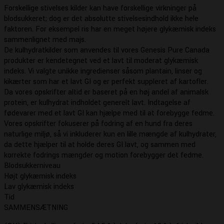
Forskellige stivelses kilder kan have forskellige virkninger på
blodsukkeret; dog er det absolutte stivelsesindhold ikke hele
faktoren. For eksempel ris har en meget højere glykæmisk indeks
sammenlignet med majs.
De kulhydratkilder som anvendes til vores Genesis Pure Canada
produkter er kendetegnet ved et lavt til moderat glykæmisk
indeks. Vi valgte unikke ingredienser såsom plantain, linser og
kikærter som har et lavt GI og er perfekt suppleret af kartofler.
Da vores opskrifter altid er baseret på en høj andel af animalsk
protein, er kulhydrat indholdet generelt lavt. Indtagelse af
fødevarer med et lavt GI kan hjælpe med til at forebygge fedme.
Vores opskrifter fokuserer på fodring af en hund fra deres
naturlige miljø, så vi inkluderer kun en lille mængde af kulhydrater,
da dette hjælper til at holde deres GI lavt, og sammen med
korrekte fodrings mængder og motion forebygger det fedme.
Blodsukkerniveau
Højt glykæmisk indeks
Lav glykæmisk indeks
Tid
SAMMENSÆTNING