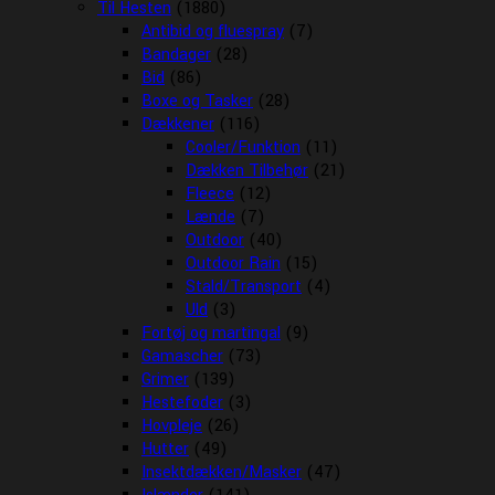
Til Hesten
(1880)
Antibid og fluespray
(7)
Bandager
(28)
Bid
(86)
Boxe og Tasker
(28)
Dækkener
(116)
Cooler/Funktion
(11)
Dækken Tilbehør
(21)
Fleece
(12)
Lænde
(7)
Outdoor
(40)
Outdoor Rain
(15)
Stald/Transport
(4)
Uld
(3)
Fortøj og martingal
(9)
Gamascher
(73)
Grimer
(139)
Hestefoder
(3)
Hovpleje
(26)
Hutter
(49)
Insektdækken/Masker
(47)