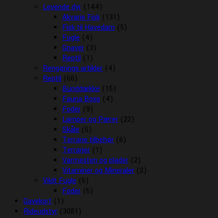
Levende dyr
(144)
Akvarie Fisk
(131)
Fisk til Havedam
(5)
Fugle
(4)
Gnaver
(3)
Reptil
(1)
Rengørings artikler
(4)
Reptil
(66)
Bunddække
(15)
Fauna Boxe
(4)
Foder
(9)
Lamper og Pærer
(22)
Skåle
(5)
Terrarie tilbehør
(6)
Terrarier
(1)
Varmesten og plader
(2)
Vitaminer og Mineraler
(2)
Vildt Fugle
(6)
Foder
(6)
Gavekort
(1)
Rideudstyr
(3081)