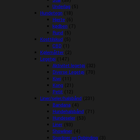
Stål
(20)
Underlag
(5)
Hundetegn
(18)
Hjerte
(6)
kødben
(7)
Rund
(5)
Kosttilskud
(5)
CBD
(1)
Kølemåtter
(2)
Legetøj
(147)
Aktivitet legetøj
(32)
Diverse Legetøj
(70)
Kiwi
(11)
Kong
(21)
Petit
(12)
Liner/seler/halsbånd
(231)
Bandana
(4)
Hundehalsbånd
(71)
Hundeseler
(53)
Liner
(93)
Showliner
(4)
Sporliner og Opbinding
(3)