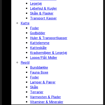
Legetøj
Løbehjul & Kugler
Skåle & Flasker
Transport Kasser
Katte
Foder
Godbidder
Huler & Transportkasser
Kattelemme
Katteskåle
Kradsemiljøer & Legetøj
Loppe/Flåt Midler
Reptil
Bunddække
Fauna Boxe
Foder
Lamper & Pærer
Skåle
Terrarier
Varmesten & Plader
Vitaminer & Mineraler