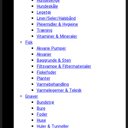
Hundesenge
Hundeskåle
Legetøj
Liner/Seler/Halsbånd
Plejemidler & Hygiejne
Træning
Vitaminer & Mineraler
Fisk
Akvarie Pumper
Akvarier
Baggrunde & Sten
Filtsvampe & Filtermaterialer
Fiskefoder
Planter
Varmebehandling
Varmelegemer & Teknik
Gnaver
Bundstrø
Bure
Foder
Huse
Huler & Tunneller