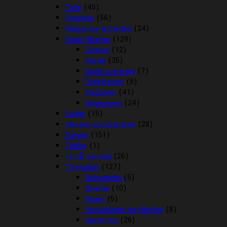
Pads
(45)
Pelspleje
(56)
Rebgrimer & Cordeo
(24)
Sadel tilbehør
(129)
Diverse
(12)
Gjorde
(35)
Sadel overtræk
(7)
Sadeltasker
(5)
Stigbøjler
(41)
Stigremme
(24)
Sadler
(15)
Sliksten og Godbidder
(28)
Strigler
(151)
Tasker
(1)
Til sår og muk
(26)
Til stalden
(127)
Boksgardin
(5)
Diverse
(10)
Hager
(5)
Hesteklipper og tilbehør
(8)
Hønet mv
(26)