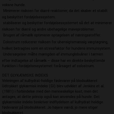
voksne hunde.
 Minimerer risikoen for diarré reaktioner, da det skaber et stabilt
og beskyttet fordøjelsessystem.
 stabiliserer og beskytter fordøjelsessystemet så det at minimerer
risikoen for diarré og andre ubehagelige maveproblemer.
 Brugen af råmælk optimerer optagelsen af næringsstoffer.
 Colostrum reducerer risikoen for uhensigtsmæssig vægtøgning,
hvilket betragtes som en stressfaktor for hundens immunsystem.
 Undersøgelser målte mængden af immunglobuliner i tarmen
efter indtagelse af råmælk – disse har en direkte beskyttende
funktion i fordøjelsessystemet forårsaget af colostrum.
DET GLYKÆMISKE INDEKS
Virkningen af kulhydrat-holdige fødevarer på blodsukkeret
Udtrykket glykæmisk indeks (GI) blev udviklet af Jenkins et al.
(1981) i forbindelse med den menneskelige kost, men det
antages, at dette princip også kan anvendes på hunde. Det
glykæmiske indeks beskriver indflydelsen af kulhydrat-holdige
fødevarer på blodsukkeret. Jo højere værdi, jo mere stiger
blodsukkeret.