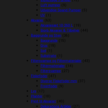
Indvendige Pumper
(12)
Luft pumper
(9)
Udvendige Spand Pumper
(5)
UV
(1)
Akvarier
(63)
Akvariesæt 10-260 L
(19)
Biorb Akvarier & Tilbehør
(44)
Baggrunde og Sten
(36)
Baggrunde
(15)
Grus
(19)
Soil
(1)
Substrate
(1)
Filtersvampe og Filtermaterialer
(43)
Filtermaterialer
(14)
Filtersvampe
(27)
Fiskefoder
(47)
Diverse Fiskefoder mm
(37)
Frostfoder
(9)
Lys
(17)
Planter
(10)
Pynt til Akvariet
(40)
Dekorations Artikler
(27)