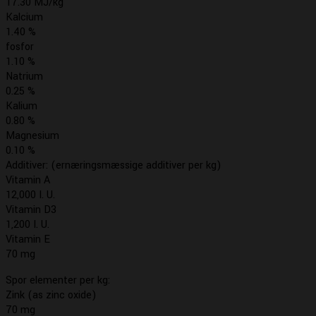
17.30 MJ/kg
Kalcium
1.40 %
fosfor
1.10 %
Natrium
0.25 %
Kalium
0.80 %
Magnesium
0.10 %
Additiver: (ernæringsmæssige additiver per kg)
Vitamin A
12,000 I. U.
Vitamin D3
1,200 I. U.
Vitamin E
70 mg
Spor elementer per kg:
Zink (as zinc oxide)
70 mg