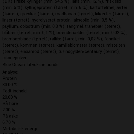
(DK) Friske kyllinger (min. 54,5 %), laks (min. 12 %), frisk sild
(min. 6 %), kyllingeprotein (tørret, min. 6 %), kartoffelmel, ærter
(tørret), græskar (tørret), madbanan (tørret), kikærter (tørret),
linser (tørret), hydrolyseret protein, lakseolie (min. 0,5 %),
psyllium, colostrum (min. 0,3 %), tangmel, tranebær (tørret),
blåbær (tørret, min. 0,1 %), brændenælder (tørret, min. 0,02 %),
brombærblade (tørret), røllike (tørret, min. 0,02 %), fennikel
(tørret), kommen (tørret), kamilleblomster (tørret), mistelten
(tørret), ensianrod (tørret), tusindgylden/centaury (tørret),
cikoriepulver.
Blue Ocean  til voksne hunde
Analyse:
Protein
33.00 %
Fedt indhold
20.00 %
Rå fibre
2.00 %
Rå aske
6.70 %
Metabolisk energi