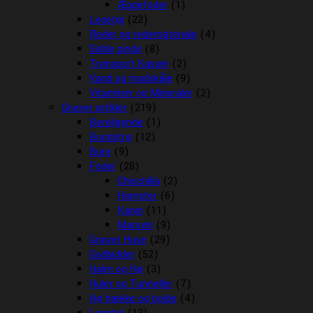
Æggefoder
(1)
Legetøj
(22)
Reder og redemateriale
(4)
Sidde pinde
(8)
Transport Kasser
(2)
Vand og madskåle
(9)
Vitaminer og Mineraler
(2)
Gnaver artikler
(219)
Beroligende
(1)
Bundstrø
(12)
Bure
(9)
Foder
(28)
Chinchilla
(2)
Hamster
(6)
Kanin
(11)
Marsvin
(9)
Gnaver Huse
(29)
Godbidder
(52)
Halm og Hø
(3)
Huler og Tunneller
(7)
Hø hække og bolde
(4)