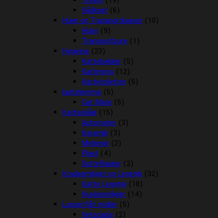
Treats
(19)
Vådkost
(6)
Huler og Transportkasser
(10)
Huler
(9)
Transportbure
(1)
Hygiejne
(23)
Kattebakker
(5)
Kattegrus
(12)
Kattetoiletter
(5)
kattelemme
(5)
Cat Mate
(5)
Katteskåle
(15)
Automater
(3)
Keramik
(3)
Melamin
(2)
Plast
(4)
Sutteflasker
(2)
Kradsemiljøer og Legetøj
(32)
Katte Legetøj
(18)
Kradsemiljøer
(14)
Loppe/flåt midler
(5)
Vetocanis
(2)