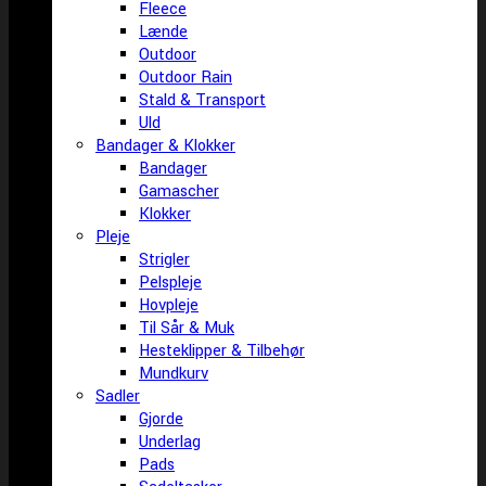
Fleece
Lænde
Outdoor
Outdoor Rain
Stald & Transport
Uld
Bandager & Klokker
Bandager
Gamascher
Klokker
Pleje
Strigler
Pelspleje
Hovpleje
Til Sår & Muk
Hesteklipper & Tilbehør
Mundkurv
Sadler
Gjorde
Underlag
Pads