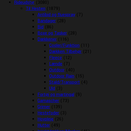
Rideudstyr
(3080)
Til Hesten
(1879)
Antibid og fluespray
(7)
Bandager
(28)
Bid
(86)
Boxe og Tasker
(28)
Dækkener
(116)
Cooler/Funktion
(11)
Dækken Tilbehør
(21)
Fleece
(12)
Lænde
(7)
Outdoor
(40)
Outdoor Rain
(15)
Stald/Transport
(4)
Uld
(3)
Fortøj og martingal
(9)
Gamascher
(73)
Grimer
(139)
Hestefoder
(3)
Hovpleje
(26)
Hutter
(49)