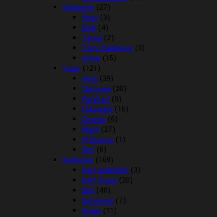
Dækkener
(27)
Regn
(3)
Strik
(4)
Terapi
(2)
Tørre Dækkener
(3)
Vinter
(15)
Foder
(121)
Arion
(39)
Chicopee
(20)
Easybarf
(5)
Eukanuba
(16)
Genesis
(6)
Mush
(27)
Pronature
(1)
Rafi
(6)
Godbidder
(169)
Barf godbidder
(3)
Barf Snack
(20)
Ben
(40)
Benebone
(7)
Boxby
(11)