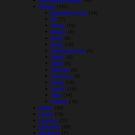
Insektdækken/Masker
(46)
Islænder
(141)
Beklædning Rytter
(14)
Bid
(7)
Diverse
(13)
Dækken
(6)
Gjorde
(5)
Grimer
(15)
Insektbeskyttelse
(5)
Klokker
(6)
Sadler
(5)
Stigbøjler
(6)
Stigremme
(9)
strigler
(10)
Trenser
(14)
Tøjler
(14)
Underlag
(10)
Klokker
(43)
Legetøj
(19)
Longering
(31)
Læderpleje
(20)
Mundkurve
(7)