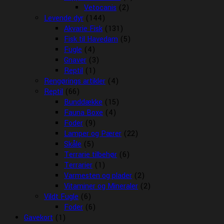
Vetocanis
(2)
Levende dyr
(144)
Akvarie Fisk
(131)
Fisk til Havedam
(5)
Fugle
(4)
Gnaver
(3)
Reptil
(1)
Rengørings artikler
(4)
Reptil
(66)
Bunddække
(15)
Fauna Boxe
(4)
Foder
(9)
Lamper og Pærer
(22)
Skåle
(5)
Terrarie tilbehør
(6)
Terrarier
(1)
Varmesten og plader
(2)
Vitaminer og Mineraler
(2)
Vildt Fugle
(6)
Foder
(6)
Gavekort
(1)