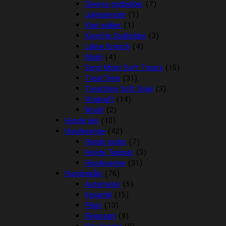
Diverse godbidder
(7)
Julekalender
(1)
Kiwi walker
(1)
Kornfrie Godbidder
(3)
Lakse Krønch
(4)
Mush
(4)
Semi Moist Soft Treats
(15)
TreatTime
(31)
Treattime Soft Snak
(3)
Vitakraft
(14)
Woolf
(2)
Hunde sko
(10)
Hundesenge
(42)
Hunde puder
(7)
Hunde Tæpper
(3)
Hundesenge
(31)
Hundeskåle
(76)
Automater
(5)
Keramik
(15)
Plast
(13)
Rejsesæt
(9)