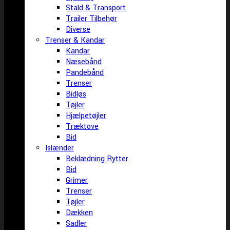
Stald & Transport
Trailer Tilbehør
Diverse
Trenser & Kandar
Kandar
Næsebånd
Pandebånd
Trenser
Bidløs
Tøjler
Hjælpetøjler
Træktove
Bid
Islænder
Beklædning Rytter
Bid
Grimer
Trenser
Tøjler
Dækken
Sadler