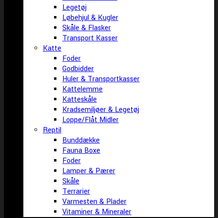
Legetøj
Løbehjul & Kugler
Skåle & Flasker
Transport Kasser
Katte
Foder
Godbidder
Huler & Transportkasser
Kattelemme
Katteskåle
Kradsemiljøer & Legetøj
Loppe/Flåt Midler
Reptil
Bunddække
Fauna Boxe
Foder
Lamper & Pærer
Skåle
Terrarier
Varmesten & Plader
Vitaminer & Mineraler