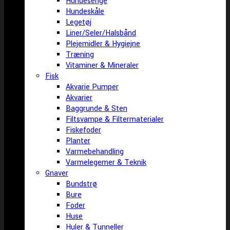
Hundesenge
Hundeskåle
Legetøj
Liner/Seler/Halsbånd
Plejemidler & Hygiejne
Træning
Vitaminer & Mineraler
Fisk
Akvarie Pumper
Akvarier
Baggrunde & Sten
Filtsvampe & Filtermaterialer
Fiskefoder
Planter
Varmebehandling
Varmelegemer & Teknik
Gnaver
Bundstrø
Bure
Foder
Huse
Huler & Tunneller