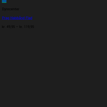
Vis
Dyrecenter
Prag Halsbånd Flad
Prisinterval:
kr.
49,95
–
kr.
119,95
kr. 49,95
til
kr. 119,95