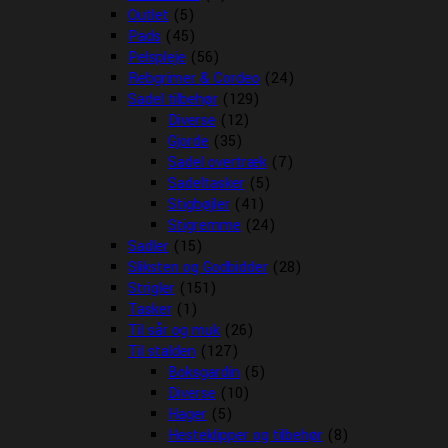
Outlet
(5)
Pads
(45)
Pelspleje
(56)
Rebgrimer & Cordeo
(24)
Sadel tilbehør
(129)
Diverse
(12)
Gjorde
(35)
Sadel overtræk
(7)
Sadeltasker
(5)
Stigbøjler
(41)
Stigremme
(24)
Sadler
(15)
Sliksten og Godbidder
(28)
Strigler
(151)
Tasker
(1)
Til sår og muk
(26)
Til stalden
(127)
Boksgardin
(5)
Diverse
(10)
Hager
(5)
Hesteklipper og tilbehør
(8)