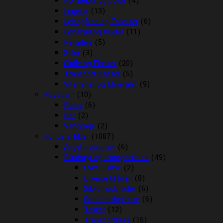
Hø hække og bolde
(4)
Legetøj
(13)
Løbegårde og Toiletter
(6)
Løbehjul og Kugler
(11)
Pelspleje
(5)
Seler
(3)
Skåle og Flasker
(20)
Transport Kasser
(5)
Vitaminer og Mineraler
(9)
Havedam
(10)
Foder
(6)
Net
(2)
Vandpleje
(2)
Hunde artikler
(1087)
Angstproblemer
(6)
Biludstyr og transportbure
(49)
Cykel Kurve
(2)
Diverse til bilen
(8)
Sikkerheds seler
(6)
Sædebeskyttelse
(6)
Tasker
(12)
Transportbure
(15)