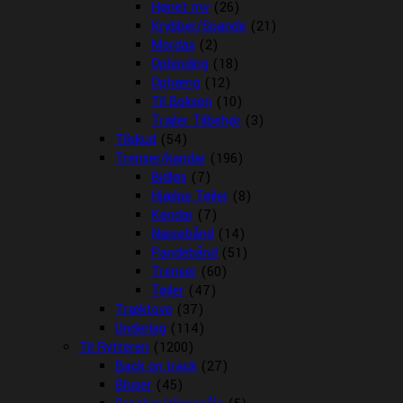
Hønet mv
(26)
Krybber/Spande
(21)
Mordax
(2)
Opbinding
(18)
Ophæng
(12)
Til Boksen
(10)
Trailer Tilbehør
(3)
Tilskud
(54)
Trenser/kandar
(196)
Bidløs
(7)
Hjælpe Tøjler
(8)
Kandar
(7)
Næsebånd
(14)
Pandebånd
(51)
Trenser
(60)
Tøjler
(47)
Træktove
(37)
Underlag
(114)
Til Rytteren
(1200)
Back on track
(27)
Bluser
(45)