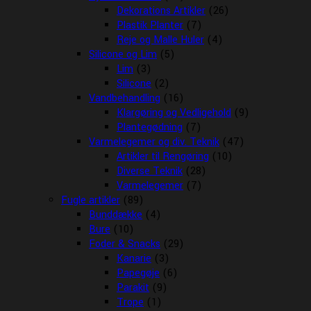
Dekorations Artikler
(26)
Plastik Planter
(7)
Reje og Malle Huler
(4)
Silicone og Lim
(5)
Lim
(3)
Silicone
(2)
Vandbehandling
(16)
Klargøring og Vedligehold
(9)
Plantegødning
(7)
Varmelegemer og div. Teknik
(47)
Artikler til Rengøring
(10)
Diverse Teknik
(28)
Varmelegemer
(7)
Fugle artikler
(89)
Bunddække
(4)
Bure
(10)
Foder & Snacks
(29)
Kanarie
(3)
Papegøje
(6)
Parakit
(9)
Trope
(1)