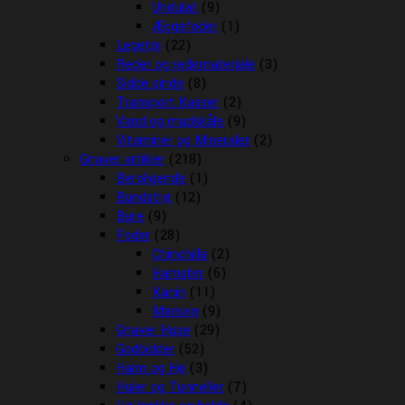
Undulat
(9)
Æggefoder
(1)
Legetøj
(22)
Reder og redemateriale
(3)
Sidde pinde
(8)
Transport Kasser
(2)
Vand og madskåle
(9)
Vitaminer og Mineraler
(2)
Gnaver artikler
(218)
Beroligende
(1)
Bundstrø
(12)
Bure
(9)
Foder
(28)
Chinchilla
(2)
Hamster
(6)
Kanin
(11)
Marsvin
(9)
Gnaver Huse
(29)
Godbidder
(52)
Halm og Hø
(3)
Huler og Tunneller
(7)