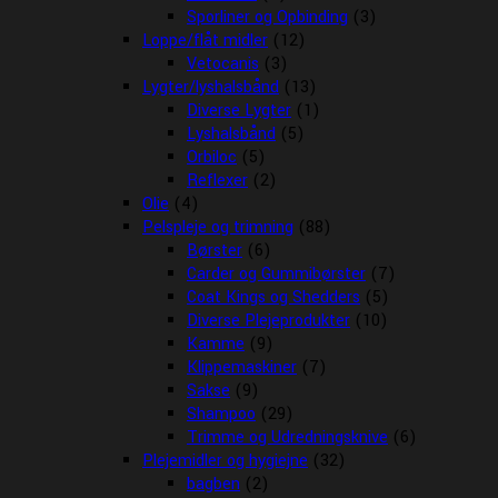
Sporliner og Opbinding
(3)
Loppe/flåt midler
(12)
Vetocanis
(3)
Lygter/lyshalsbånd
(13)
Diverse Lygter
(1)
Lyshalsbånd
(5)
Orbiloc
(5)
Reflexer
(2)
Olie
(4)
Pelspleje og trimning
(88)
Børster
(6)
Carder og Gummibørster
(7)
Coat Kings og Shedders
(5)
Diverse Plejeprodukter
(10)
Kamme
(9)
Klippemaskiner
(7)
Sakse
(9)
Shampoo
(29)
Trimme og Udredningsknive
(6)
Plejemidler og hygiejne
(32)
bagben
(2)