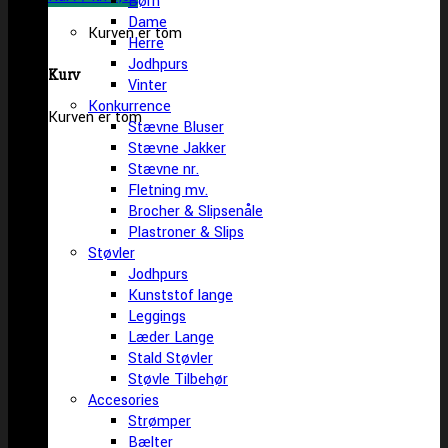
Børn
Dame
Kurven er tom
Herre
Jodhpurs
Kurv
Vinter
Konkurrence
Kurven er tom
Stævne Bluser
Stævne Jakker
Stævne nr.
Fletning mv.
Brocher & Slipsenåle
Plastroner & Slips
Støvler
Jodhpurs
Kunststof lange
Leggings
Læder Lange
Stald Støvler
Støvle Tilbehør
Accesories
Strømper
Bælter