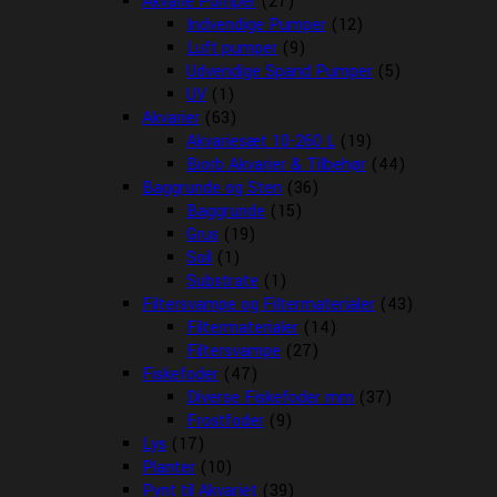
Akvarie Pumper
(27)
Indvendige Pumper
(12)
Luft pumper
(9)
Udvendige Spand Pumper
(5)
UV
(1)
Akvarier
(63)
Akvariesæt 10-260 L
(19)
Biorb Akvarier & Tilbehør
(44)
Baggrunde og Sten
(36)
Baggrunde
(15)
Grus
(19)
Soil
(1)
Substrate
(1)
Filtersvampe og Filtermaterialer
(43)
Filtermaterialer
(14)
Filtersvampe
(27)
Fiskefoder
(47)
Diverse Fiskefoder mm
(37)
Frostfoder
(9)
Lys
(17)
Planter
(10)
Pynt til Akvariet
(39)