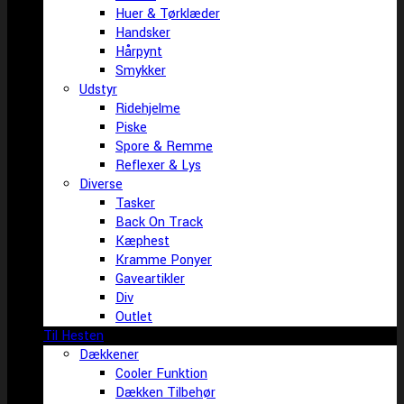
Huer & Tørklæder
Handsker
Hårpynt
Smykker
Udstyr
Ridehjelme
Piske
Spore & Remme
Reflexer & Lys
Diverse
Tasker
Back On Track
Kæphest
Kramme Ponyer
Gaveartikler
Div
Outlet
Til Hesten
Dækkener
Cooler Funktion
Dækken Tilbehør