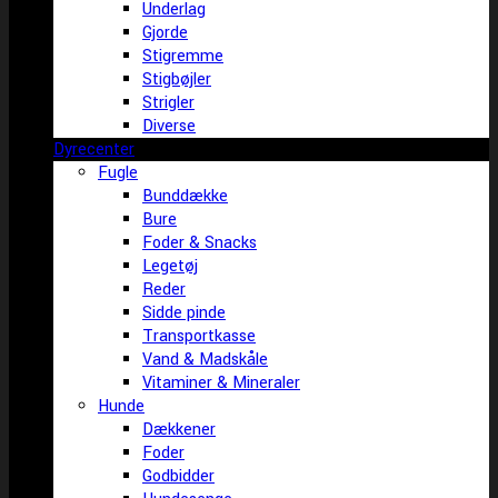
Underlag
Gjorde
Stigremme
Stigbøjler
Strigler
Diverse
Dyrecenter
Fugle
Bunddække
Bure
Foder & Snacks
Legetøj
Reder
Sidde pinde
Transportkasse
Vand & Madskåle
Vitaminer & Mineraler
Hunde
Dækkener
Foder
Godbidder