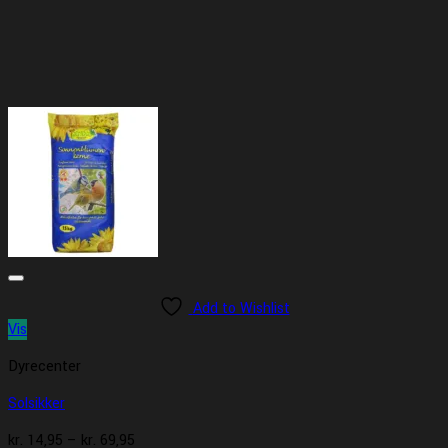
Add to Wishlist
Vis
Dyrecenter
Solsikker
Prisinterval:
kr.
14,95
–
kr.
69,95