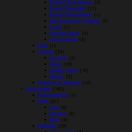
BUSTER Body Sleeves
(2)
Diverse Plejemidler
(17)
Diverse Plejeprodukter
(1)
Høm høm poser & tilbehør
(5)
Kraver
(1)
Løbetids Bukser
(4)
Tisse Underlag
(2)
Pools
(1)
Træning
(24)
dummyer
(2)
Fløjter
(10)
Godbids Tasker
(10)
Klikkere
(2)
Vitaminer og Mineraler
(10)
Katte artikler
(142)
Angstproblemer
(1)
Foder
(21)
Arion
(9)
Chicopee
(8)
Mush
(3)
Godbidder
(29)