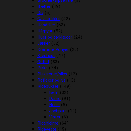
Brocher/slipsenåle
(5)
Bælter
(19)
Div
(5)
Gaveartikler
(42)
Handsker
(52)
Hårpynt
(52)
Huer og tørklæder
(24)
Jakker
(52)
Kramme Ponyer
(25)
Kæphest
(47)
Outlet
(83)
Piske
(74)
Plastroner/slips
(12)
Reflexer og lys
(13)
Ridebukser
(149)
Børn
(32)
Dame
(91)
Herre
(6)
Jodhpurs
(12)
Vinter
(6)
Ridehjelme
(64)
Rideveste
(15)