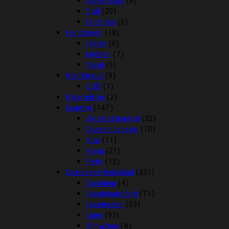
Slowfeeder
(8)
Stål
(20)
Underlag
(5)
Hundetegn
(18)
Hjerte
(6)
kødben
(7)
Rund
(5)
Kosttilskud
(5)
CBD
(1)
Kølemåtter
(2)
Legetøj
(147)
Aktivitet legetøj
(32)
Diverse Legetøj
(70)
Kiwi
(11)
Kong
(21)
Petit
(12)
Liner/seler/halsbånd
(231)
Bandana
(4)
Hundehalsbånd
(71)
Hundeseler
(53)
Liner
(93)
Showliner
(4)