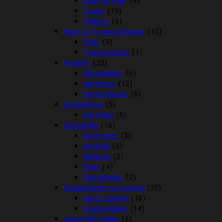
Græs og malt
(4)
Treats
(19)
Vådkost
(6)
Huler og Transportkasser
(10)
Huler
(9)
Transportbure
(1)
Hygiejne
(23)
Kattebakker
(5)
Kattegrus
(12)
Kattetoiletter
(5)
kattelemme
(5)
Cat Mate
(5)
Katteskåle
(15)
Automater
(3)
Keramik
(3)
Melamin
(2)
Plast
(4)
Sutteflasker
(2)
Kradsemiljøer og Legetøj
(32)
Katte Legetøj
(18)
Kradsemiljøer
(14)
Loppe/flåt midler
(5)