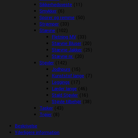
Sikkerhedsveste
(11)
Smykker
(6)
Sporer og remme
(50)
Strømper
(33)
Stævne
(102)
Fletning MV
(33)
Stævne Bluser
(20)
Stævne Jakker
(25)
Stævne nr.
(20)
Støvler
(142)
Jodhpurs
(15)
Kunststof lange
(7)
Leggings
(17)
Læder lange
(46)
Stald Støvler
(16)
Støvle tilbehør
(38)
Tasker
(43)
Trøjer
(8)
Beskrivelse
Yderligere information