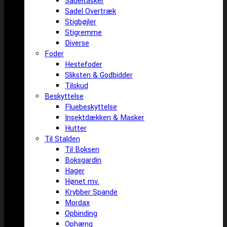
Sadeltasker
Sadel Overtræk
Stigbøjler
Stigremme
Diverse
Foder
Hestefoder
Sliksten & Godbidder
Tilskud
Beskyttelse
Fluebeskyttelse
Insektdækken & Masker
Hutter
Til Stalden
Til Boksen
Boksgardin
Hager
Hønet mv.
Krybber Spande
Mordax
Opbinding
Ophæng