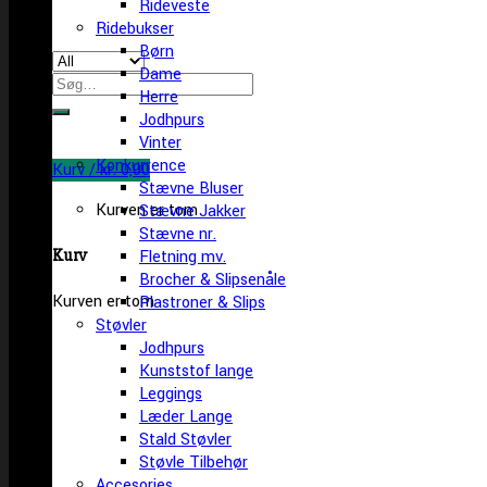
Rideveste
Ridebukser
Børn
Dame
Søg
Herre
efter:
Jodhpurs
Vinter
Konkurrence
Kurv /
kr.
0,00
Stævne Bluser
Kurven er tom
Stævne Jakker
Stævne nr.
Kurv
Fletning mv.
Brocher & Slipsenåle
Kurven er tom
Plastroner & Slips
Støvler
Jodhpurs
Kunststof lange
Leggings
Læder Lange
Stald Støvler
Støvle Tilbehør
Accesories