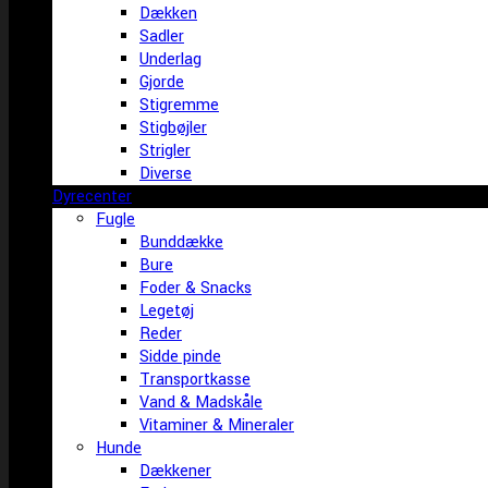
Dækken
Sadler
Underlag
Gjorde
Stigremme
Stigbøjler
Strigler
Diverse
Dyrecenter
Fugle
Bunddække
Bure
Foder & Snacks
Legetøj
Reder
Sidde pinde
Transportkasse
Vand & Madskåle
Vitaminer & Mineraler
Hunde
Dækkener