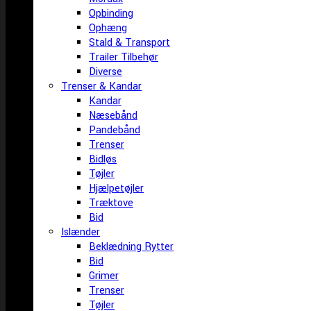
Opbinding
Ophæng
Stald & Transport
Trailer Tilbehør
Diverse
Trenser & Kandar
Kandar
Næsebånd
Pandebånd
Trenser
Bidløs
Tøjler
Hjælpetøjler
Træktove
Bid
Islænder
Beklædning Rytter
Bid
Grimer
Trenser
Tøjler