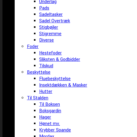
Underlag
Pads
Sadeltasker
Sadel Overtræk
Stigbøjler
Stigremme
Diverse
Foder
Hestefoder
Sliksten & Godbidder
Tilskud
Beskyttelse
Fluebeskyttelse
Insektdækken & Masker
Hutter
Til Stalden
Til Boksen
Boksgardin
Hager
Hønet mv.
Krybber Spande
Mordax