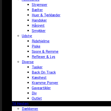
Strømper
Bælter
Huer & Tørklæder
Handsker
Hårpynt
Smykker
Udstyr
Ridehjelme
Piske
Spore & Remme
Reflexer & Lys
Diverse
Tasker
Back On Track
Kæphest
Kramme Ponyer
Gaveartikler
Div
Outlet
Til Hesten
Dækkener