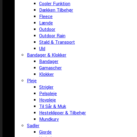
Cooler Funktion
Dækken Tilbehør
Fleece
Lænde
Outdoor
Outdoor Rain
Stald & Transport
Uld
Bandager & Klokker
Bandager
Gamascher
Klokker
Pleje
Strigler
Pelspleje
Hovpleje
Til Sår & Muk
Hesteklipper & Tilbehør
Mundkurv
Sadler
Gjorde