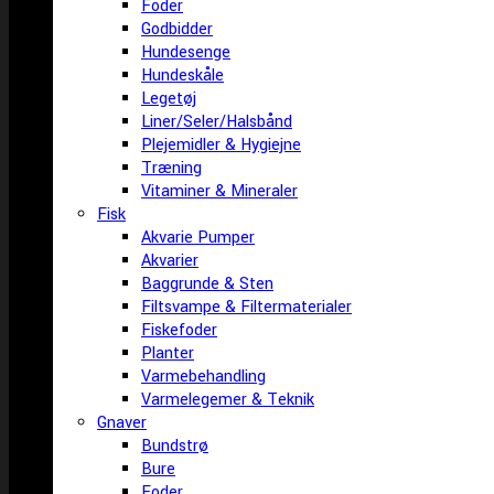
Foder
Godbidder
Hundesenge
Hundeskåle
Legetøj
Liner/Seler/Halsbånd
Plejemidler & Hygiejne
Træning
Vitaminer & Mineraler
Fisk
Akvarie Pumper
Akvarier
Baggrunde & Sten
Filtsvampe & Filtermaterialer
Fiskefoder
Planter
Varmebehandling
Varmelegemer & Teknik
Gnaver
Bundstrø
Bure
Foder