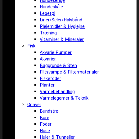
Hundesenge
Hundeskåle
Legetøj
Liner/Seler/Halsbånd
Plejemidler & Hygiejne
Træning
Vitaminer & Mineraler
Fisk
Akvarie Pumper
Akvarier
Baggrunde & Sten
Filtsvampe & Filtermaterialer
Fiskefoder
Planter
Varmebehandling
Varmelegemer & Teknik
Gnaver
Bundstrø
Bure
Foder
Huse
Huler & Tunneller