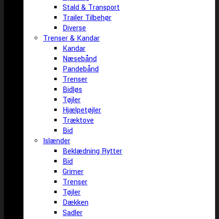
Stald & Transport
Trailer Tilbehør
Diverse
Trenser & Kandar
Kandar
Næsebånd
Pandebånd
Trenser
Bidløs
Tøjler
Hjælpetøjler
Træktove
Bid
Islænder
Beklædning Rytter
Bid
Grimer
Trenser
Tøjler
Dækken
Sadler