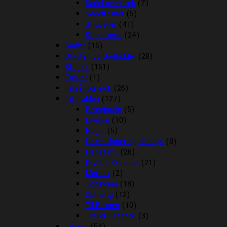
Sadel overtræk
(7)
Sadeltasker
(5)
Stigbøjler
(41)
Stigremme
(24)
Sadler
(15)
Sliksten og Godbidder
(28)
Strigler
(151)
Tasker
(1)
Til sår og muk
(26)
Til stalden
(127)
Boksgardin
(5)
Diverse
(10)
Hager
(5)
Hesteklipper og tilbehør
(8)
Hønet mv
(26)
Krybber/Spande
(21)
Mordax
(2)
Opbinding
(18)
Ophæng
(12)
Til Boksen
(10)
Trailer Tilbehør
(3)
Tilskud
(54)