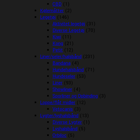
CBD
(1)
Kølemåtter
(2)
Legetøj
(146)
Aktivitet legetøj
(31)
Diverse Legetøj
(70)
Kiwi
(11)
Kong
(21)
Petit
(12)
Liner/seler/halsbånd
(231)
Bandana
(4)
Hundehalsbånd
(71)
Hundeseler
(53)
Liner
(93)
Showliner
(4)
Sporliner og Opbinding
(3)
Loppe/flåt midler
(12)
Vetocanis
(3)
Lygter/lyshalsbånd
(13)
Diverse Lygter
(1)
Lyshalsbånd
(5)
Orbiloc
(5)