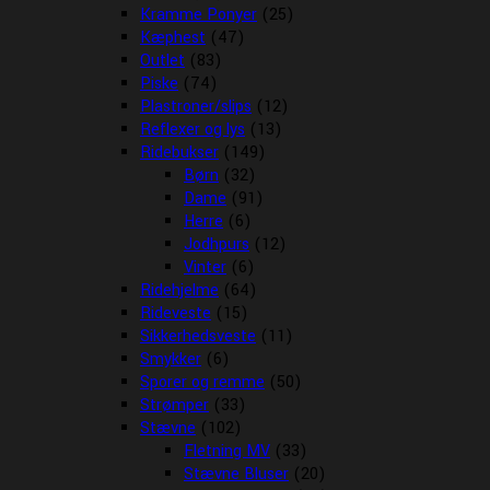
Kramme Ponyer
(25)
Kæphest
(47)
Outlet
(83)
Piske
(74)
Plastroner/slips
(12)
Reflexer og lys
(13)
Ridebukser
(149)
Børn
(32)
Dame
(91)
Herre
(6)
Jodhpurs
(12)
Vinter
(6)
Ridehjelme
(64)
Rideveste
(15)
Sikkerhedsveste
(11)
Smykker
(6)
Sporer og remme
(50)
Strømper
(33)
Stævne
(102)
Fletning MV
(33)
Stævne Bluser
(20)