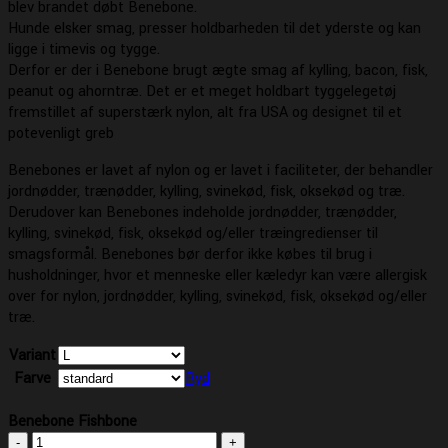
blev brandet døbt Benebone.
Hunde elsker smag, presser holdbarheden til det yderste og kan
ligge i timevis og tygge.
Derfor er der i Benebone brugt ægte smag af kylling, bacon, fisk,
peanut og ahorntræ. Det er et meget holdbart tyggelegetøj
fremstillet af superstærk nylon, alt fra USA og designet til et
potevenligt greb
Benebones er lavet af nylon og er lavet i faciliteter, der behandler
jordnødder, trænødder, kylling, svinekød, fisk, oksekød og træ.
Derudover kan Benebones indeholde jordnødder, trænødder,
kylling, svinekød, fisk, oksekød og/eller træingredienser til
smagsformål. Benebones bør derfor ikke købes til brug i
husholdninger, hvor et menneske eller kæledyr kan være allergisk
over for nylon, jordnødder, kylling, svinekød, fisk, oksekød og/eller
træ.
Variant
Farve
Ryd
Benebone Fishbone
Benebone