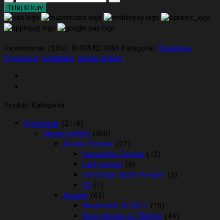
Fishbone
Tilføj til kurv
antal
Varenummer (SKU):
810054210061
Kategorier:
Benebone
,
Dyrecenter
,
Godbidder
,
Hunde artikler
Produkt Kategorier
Dyrecenter
(2116)
Akvarie artikler
(350)
Akvarie Pumper
(27)
Indvendige Pumper
(12)
Luft pumper
(9)
Udvendige Spand Pumper
(5)
UV
(1)
Akvarier
(63)
Akvariesæt 10-260 L
(19)
Biorb Akvarier & Tilbehør
(44)