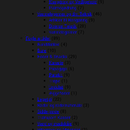
Klargøring og Vedligehold
(9)
Plantegødning
(7)
Varmelegemer og div. Teknik
(46)
Artikler til Rengøring
(9)
Diverse Teknik
(28)
Varmelegemer
(7)
Fugle artikler
(89)
Bunddække
(4)
Bure
(10)
Foder & Snacks
(29)
Kanarie
(3)
Papegøje
(6)
Parakit
(9)
Trope
(1)
Undulat
(9)
Æggefoder
(1)
Legetøj
(22)
Reder og redemateriale
(3)
Sidde pinde
(8)
Transport Kasser
(2)
Vand og madskåle
(9)
Vitaminer og Mineraler
(2)