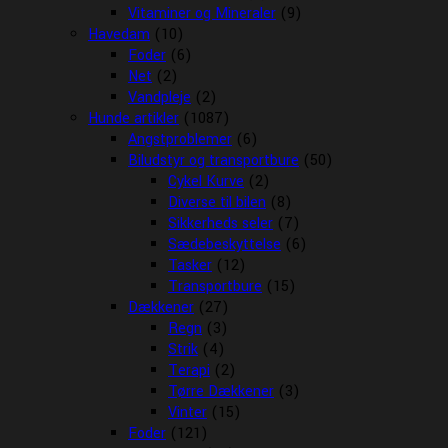
Vitaminer og Mineraler
(9)
Havedam
(10)
Foder
(6)
Net
(2)
Vandpleje
(2)
Hunde artikler
(1087)
Angstproblemer
(6)
Biludstyr og transportbure
(50)
Cykel Kurve
(2)
Diverse til bilen
(8)
Sikkerheds seler
(7)
Sædebeskyttelse
(6)
Tasker
(12)
Transportbure
(15)
Dækkener
(27)
Regn
(3)
Strik
(4)
Terapi
(2)
Tørre Dækkener
(3)
Vinter
(15)
Foder
(121)