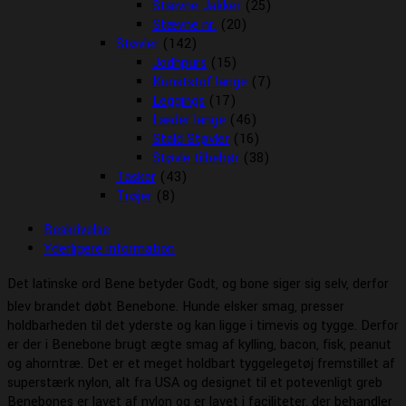
Stævne Jakker
(25)
Stævne nr.
(20)
Støvler
(142)
Jodhpurs
(15)
Kunststof lange
(7)
Leggings
(17)
Læder lange
(46)
Stald Støvler
(16)
Støvle tilbehør
(38)
Tasker
(43)
Trøjer
(8)
Beskrivelse
Yderligere information
Det latinske ord Bene betyder Godt, og bone siger sig selv, derfor
blev brandet døbt Benebone. Hunde elsker smag, presser
holdbarheden til det yderste og kan ligge i timevis og tygge. Derfor
er der i Benebone brugt ægte smag af kylling, bacon, fisk, peanut
og ahorntræ. Det er et meget holdbart tyggelegetøj fremstillet af
superstærk nylon, alt fra USA og designet til et potevenligt greb
Benebones er lavet af nylon og er lavet i faciliteter, der behandler