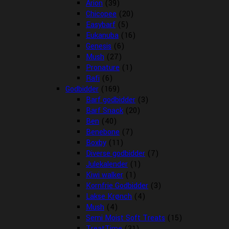
Arion
(39)
Chicopee
(20)
Easybarf
(5)
Eukanuba
(16)
Genesis
(6)
Mush
(27)
Pronature
(1)
Rafi
(6)
Godbidder
(169)
Barf godbidder
(3)
Barf Snack
(20)
Ben
(40)
Benebone
(7)
Boxby
(11)
Diverse godbidder
(7)
Julekalender
(1)
Kiwi walker
(1)
Kornfrie Godbidder
(3)
Lakse Krønch
(4)
Mush
(4)
Semi Moist Soft Treats
(15)
TreatTime
(31)