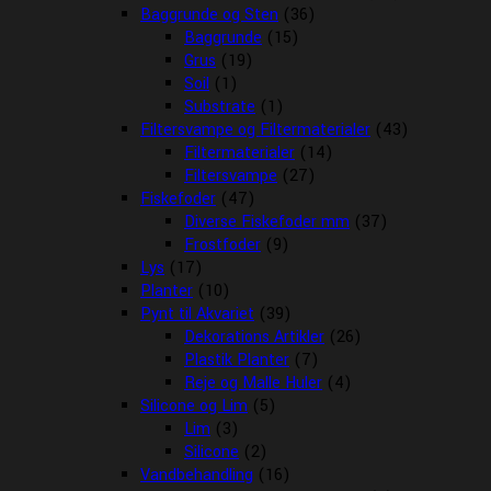
Baggrunde og Sten
(36)
Baggrunde
(15)
Grus
(19)
Soil
(1)
Substrate
(1)
Filtersvampe og Filtermaterialer
(43)
Filtermaterialer
(14)
Filtersvampe
(27)
Fiskefoder
(47)
Diverse Fiskefoder mm
(37)
Frostfoder
(9)
Lys
(17)
Planter
(10)
Pynt til Akvariet
(39)
Dekorations Artikler
(26)
Plastik Planter
(7)
Reje og Malle Huler
(4)
Silicone og Lim
(5)
Lim
(3)
Silicone
(2)
Vandbehandling
(16)