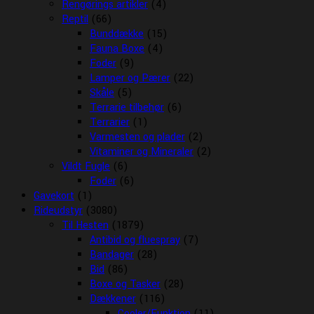
Rengørings artikler
(4)
Reptil
(66)
Bunddække
(15)
Fauna Boxe
(4)
Foder
(9)
Lamper og Pærer
(22)
Skåle
(5)
Terrarie tilbehør
(6)
Terrarier
(1)
Varmesten og plader
(2)
Vitaminer og Mineraler
(2)
Vildt Fugle
(6)
Foder
(6)
Gavekort
(1)
Rideudstyr
(3080)
Til Hesten
(1879)
Antibid og fluespray
(7)
Bandager
(28)
Bid
(86)
Boxe og Tasker
(28)
Dækkener
(116)
Cooler/Funktion
(11)