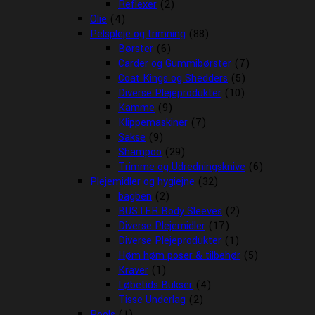
Reflexer
(2)
Olie
(4)
Pelspleje og trimning
(88)
Børster
(6)
Carder og Gummibørster
(7)
Coat Kings og Shedders
(5)
Diverse Plejeprodukter
(10)
Kamme
(9)
Klippemaskiner
(7)
Sakse
(9)
Shampoo
(29)
Trimme og Udredningsknive
(6)
Plejemidler og hygiejne
(32)
bagben
(2)
BUSTER Body Sleeves
(2)
Diverse Plejemidler
(17)
Diverse Plejeprodukter
(1)
Høm høm poser & tilbehør
(5)
Kraver
(1)
Løbetids Bukser
(4)
Tisse Underlag
(2)
Pools
(1)