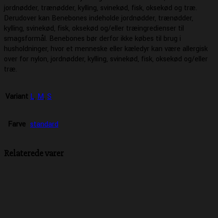
jordnødder, trænødder, kylling, svinekød, fisk, oksekød og træ.
Derudover kan Benebones indeholde jordnødder, trænødder,
kylling, svinekød, fisk, oksekød og/eller træingredienser til
smagsformål. Benebones bør derfor ikke købes til brug i
husholdninger, hvor et menneske eller kæledyr kan være allergisk
over for nylon, jordnødder, kylling, svinekød, fisk, oksekød og/eller
træ.
Variant
L
,
M
,
S
Farve
standard
Relaterede varer