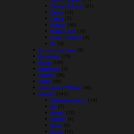
Dækken Tilbehør
(21)
Fleece
(12)
Lænde
(7)
Outdoor
(40)
Outdoor Rain
(15)
Stald/Transport
(4)
Uld
(3)
Fortøj og martingal
(9)
Gamascher
(73)
Grimer
(139)
Hestefoder
(3)
Hovpleje
(26)
Hutter
(49)
Insektdækken/Masker
(46)
Islænder
(141)
Beklædning Rytter
(14)
Bid
(7)
Diverse
(13)
Dækken
(6)
Gjorde
(5)
Grimer
(15)