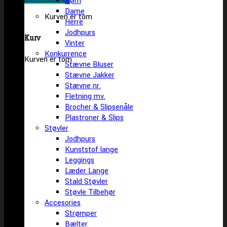
Børn
Dame
Kurven er tom
Herre
Jodhpurs
Kurv
Vinter
Konkurrence
Kurven er tom
Stævne Bluser
Stævne Jakker
Stævne nr.
Fletning mv.
Brocher & Slipsenåle
Plastroner & Slips
Støvler
Jodhpurs
Kunststof lange
Leggings
Læder Lange
Stald Støvler
Støvle Tilbehør
Accesories
Strømper
Bælter