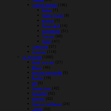
Trenser/kandar
(196)
Bidløs
(7)
Hjælpe Tøjler
(8)
Kandar
(7)
Næsebånd
(14)
Pandebånd
(51)
Trenser
(60)
Tøjler
(47)
Træktove
(37)
Underlag
(114)
Til Rytteren
(1200)
Back on track
(27)
Bluser
(45)
Brocher/slipsenåle
(5)
Bælter
(19)
Div
(5)
Gaveartikler
(42)
Handsker
(52)
Hårpynt
(52)
Huer og tørklæder
(24)
Jakker
(52)