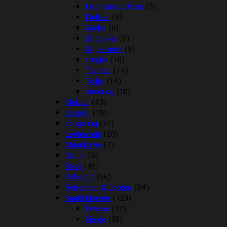
Insektbeskyttelse
(5)
Klokker
(6)
Sadler
(5)
Stigbøjler
(6)
Stigremme
(9)
strigler
(10)
Trenser
(14)
Tøjler
(14)
Underlag
(10)
Klokker
(43)
Legetøj
(19)
Longering
(31)
Læderpleje
(20)
Mundkurve
(7)
Outlet
(5)
Pads
(45)
Pelspleje
(56)
Rebgrimer & Cordeo
(24)
Sadel tilbehør
(129)
Diverse
(12)
Gjorde
(35)