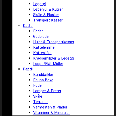
Legetøj
Løbehjul & Kugler
Skåle & Flasker
Transport Kasser
Katte
Foder
Godbidder
Huler & Transportkasser
Kattelemme
Katteskåle
Kradsemiljøer & Legetøj
Loppe/Flåt Midler
Reptil
Bunddække
Fauna Boxe
Foder
Lamper & Pærer
Skåle
Terrarier
Varmesten & Plader
Vitaminer & Mineraler