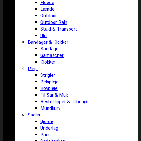
Fleece
Lænde
Outdoor
Outdoor Rain
Stald & Transport
Uld
Bandager & Klokker
Bandager
Gamascher
Klokker
Pleje
Strigler
Pelspleje
Hovpleje
Til Sår & Muk
Hesteklipper & Tilbehør
Mundkurv
Sadler
Gjorde
Underlag
Pads