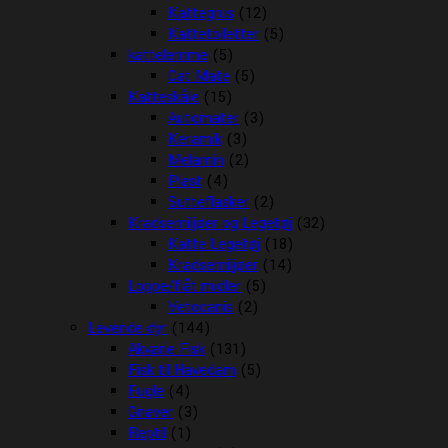
Kattegrus
(12)
Kattetoiletter
(5)
kattelemme
(5)
Cat Mate
(5)
Katteskåle
(15)
Automater
(3)
Keramik
(3)
Melamin
(2)
Plast
(4)
Sutteflasker
(2)
Kradsemiljøer og Legetøj
(32)
Katte Legetøj
(18)
Kradsemiljøer
(14)
Loppe/flåt midler
(5)
Vetocanis
(2)
Levende dyr
(144)
Akvarie Fisk
(131)
Fisk til Havedam
(5)
Fugle
(4)
Gnaver
(3)
Reptil
(1)