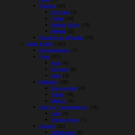
Træning
(24)
dummyer
(2)
Fløjter
(10)
Godbids Tasker
(10)
Klikkere
(2)
Vitaminer og Mineraler
(10)
Katte artikler
(142)
Angstproblemer
(1)
Foder
(21)
Arion
(9)
Chicopee
(8)
Mush
(3)
Godbidder
(29)
Græs og malt
(4)
Treats
(19)
Vådkost
(6)
Huler og Transportkasser
(10)
Huler
(9)
Transportbure
(1)
Hygiejne
(23)
Kattebakker
(5)