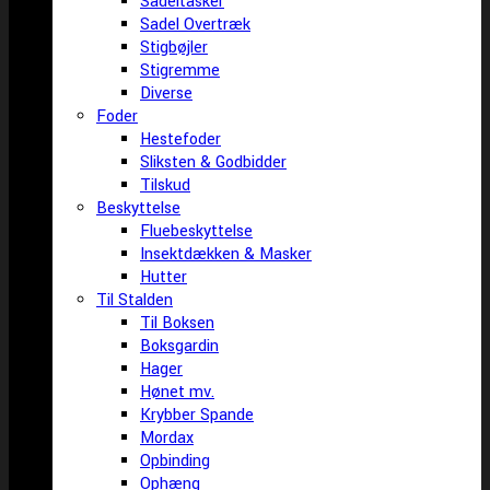
Sadeltasker
Sadel Overtræk
Stigbøjler
Stigremme
Diverse
Foder
Hestefoder
Sliksten & Godbidder
Tilskud
Beskyttelse
Fluebeskyttelse
Insektdækken & Masker
Hutter
Til Stalden
Til Boksen
Boksgardin
Hager
Hønet mv.
Krybber Spande
Mordax
Opbinding
Ophæng