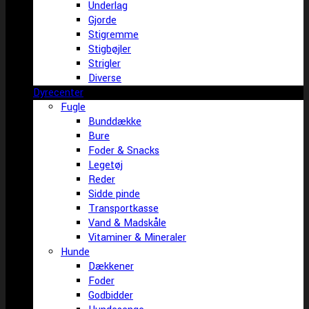
Underlag
Gjorde
Stigremme
Stigbøjler
Strigler
Diverse
Dyrecenter
Fugle
Bunddække
Bure
Foder & Snacks
Legetøj
Reder
Sidde pinde
Transportkasse
Vand & Madskåle
Vitaminer & Mineraler
Hunde
Dækkener
Foder
Godbidder