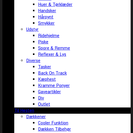
Huer & Tørklæder
Handsker
Hårpynt
Smykker
Udstyr
Ridehjelme
Piske
Spore & Remme
Reflexer & Lys
Diverse
Tasker
Back On Track
Kæphest
Kramme Ponyer
Gaveartikler
Div
Outlet
Til Hesten
Dækkener
Cooler Funktion
Dækken Tilbehør