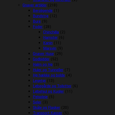
Gnaver artikler
(218)
Beroligende
(1)
Bundstrø
(12)
Bure
(9)
Foder
(28)
Chinchilla
(2)
Hamster
(6)
Kanin
(11)
Marsvin
(9)
Gnaver Huse
(29)
Godbidder
(52)
Halm og Hø
(3)
Huler og Tunneller
(7)
Hø hække og bolde
(4)
Legetøj
(13)
Løbegårde og Toiletter
(6)
Løbehjul og Kugler
(11)
Pelspleje
(5)
Seler
(3)
Skåle og Flasker
(20)
Transport Kasser
(5)