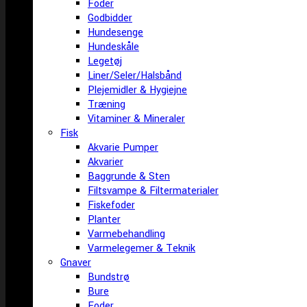
Foder
Godbidder
Hundesenge
Hundeskåle
Legetøj
Liner/Seler/Halsbånd
Plejemidler & Hygiejne
Træning
Vitaminer & Mineraler
Fisk
Akvarie Pumper
Akvarier
Baggrunde & Sten
Filtsvampe & Filtermaterialer
Fiskefoder
Planter
Varmebehandling
Varmelegemer & Teknik
Gnaver
Bundstrø
Bure
Foder