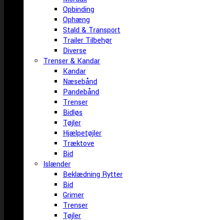
Opbinding
Ophæng
Stald & Transport
Trailer Tilbehør
Diverse
Trenser & Kandar
Kandar
Næsebånd
Pandebånd
Trenser
Bidløs
Tøjler
Hjælpetøjler
Træktove
Bid
Islænder
Beklædning Rytter
Bid
Grimer
Trenser
Tøjler