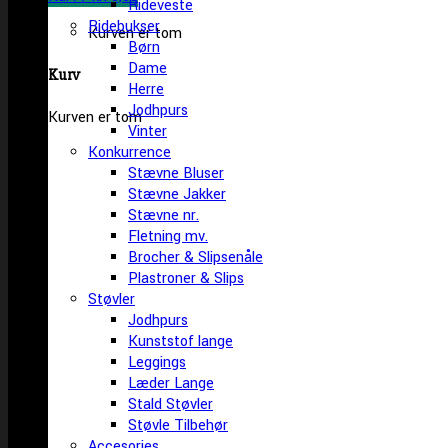
Rideveste
Ridebukser
Kurven er tom
Børn
Dame
Kurv
Herre
Jodhpurs
Kurven er tom
Vinter
Konkurrence
Stævne Bluser
Stævne Jakker
Stævne nr.
Fletning mv.
Brocher & Slipsenåle
Plastroner & Slips
Støvler
Jodhpurs
Kunststof lange
Leggings
Læder Lange
Stald Støvler
Støvle Tilbehør
Accesories