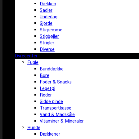
Dækken
Sadler
Underlag
Gjorde
Stigremme
Stigbøjler
Strigler
Diverse
Dyrecenter
Fugle
Bunddække
Bure
Foder & Snacks
Legetøj
Reder
Sidde pinde
Transportkasse
Vand & Madskåle
Vitaminer & Mineraler
Hunde
Dækkener