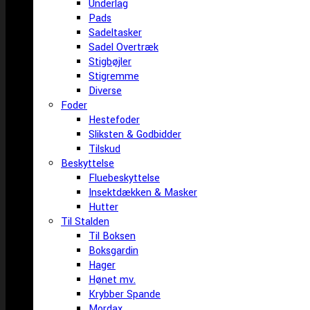
Underlag
Pads
Sadeltasker
Sadel Overtræk
Stigbøjler
Stigremme
Diverse
Foder
Hestefoder
Sliksten & Godbidder
Tilskud
Beskyttelse
Fluebeskyttelse
Insektdækken & Masker
Hutter
Til Stalden
Til Boksen
Boksgardin
Hager
Hønet mv.
Krybber Spande
Mordax