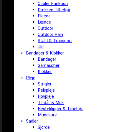
Cooler Funktion
Dækken Tilbehør
Fleece
Lænde
Outdoor
Outdoor Rain
Stald & Transport
Uld
Bandager & Klokker
Bandager
Gamascher
Klokker
Pleje
Strigler
Pelspleje
Hovpleje
Til Sår & Muk
Hesteklipper & Tilbehør
Mundkurv
Sadler
Gjorde