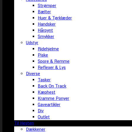
Strømper
Bælter
Huer & Tørklæder
Handsker
Hårpynt
Smykker
Udstyr
Ridehjelme
Piske
Spore & Remme
Reflexer & Lys
Diverse
Tasker
Back On Track
Kæphest
Kramme Ponyer
Gaveartikler
Div
Outlet
Til Hesten
Dækkener