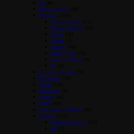
Bid
(86)
Boxe og Tasker
(28)
Dækkener
(116)
Cooler/Funktion
(11)
Dækken Tilbehør
(21)
Fleece
(12)
Lænde
(7)
Outdoor
(40)
Outdoor Rain
(15)
Stald/Transport
(4)
Uld
(3)
Fortøj og martingal
(9)
Gamascher
(73)
Grimer
(139)
Hestefoder
(3)
Hovpleje
(26)
Hutter
(49)
Insektdækken/Masker
(46)
Islænder
(141)
Beklædning Rytter
(14)
Bid
(7)