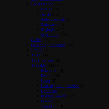
Sadel tilbehør
(129)
Diverse
(12)
Gjorde
(35)
Sadel overtræk
(7)
Sadeltasker
(5)
Stigbøjler
(41)
Stigremme
(24)
Sadler
(15)
Sliksten og Godbidder
(28)
Strigler
(151)
Tasker
(1)
Til sår og muk
(26)
Til stalden
(127)
Boksgardin
(5)
Diverse
(10)
Hager
(5)
Hesteklipper og tilbehør
(8)
Hønet mv
(26)
Krybber/Spande
(21)
Mordax
(2)
Opbinding
(18)