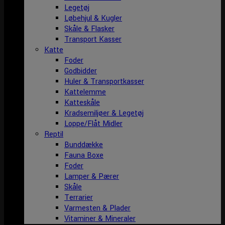
Legetøj
Løbehjul & Kugler
Skåle & Flasker
Transport Kasser
Katte
Foder
Godbidder
Huler & Transportkasser
Kattelemme
Katteskåle
Kradsemiljøer & Legetøj
Loppe/Flåt Midler
Reptil
Bunddække
Fauna Boxe
Foder
Lamper & Pærer
Skåle
Terrarier
Varmesten & Plader
Vitaminer & Mineraler