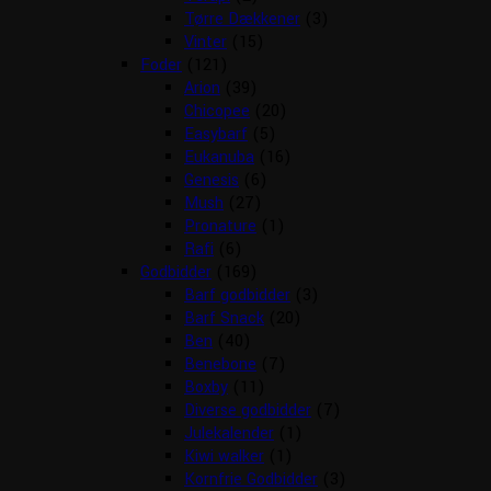
Tørre Dækkener
(3)
Vinter
(15)
Foder
(121)
Arion
(39)
Chicopee
(20)
Easybarf
(5)
Eukanuba
(16)
Genesis
(6)
Mush
(27)
Pronature
(1)
Rafi
(6)
Godbidder
(169)
Barf godbidder
(3)
Barf Snack
(20)
Ben
(40)
Benebone
(7)
Boxby
(11)
Diverse godbidder
(7)
Julekalender
(1)
Kiwi walker
(1)
Kornfrie Godbidder
(3)