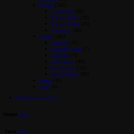
Stævne
(102)
Fletning MV
(33)
Stævne Bluser
(20)
Stævne Jakker
(25)
Stævne nr.
(20)
Støvler
(142)
Jodhpurs
(15)
Kunststof lange
(7)
Leggings
(17)
Læder lange
(46)
Stald Støvler
(16)
Støvle tilbehør
(38)
Tasker
(43)
Trøjer
(8)
Yderligere information
Variant
250 G
Farve
Std.