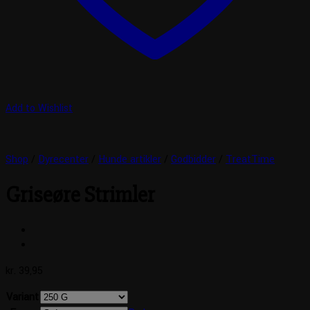
Add to Wishlist
Shop
/
Dyrecenter
/
Hunde artikler
/
Godbidder
/
TreatTime
Griseøre Strimler
kr.
39,95
Variant