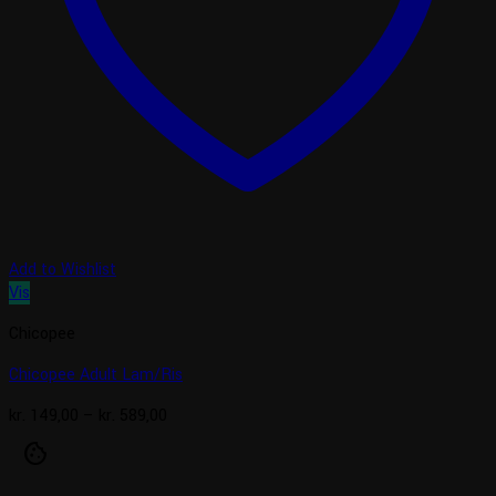
Add to Wishlist
Vis
Chicopee
Chicopee Adult Lam/Ris
Prisinterval:
kr.
149,00
–
kr.
589,00
kr. 149,00
cookie
til
kr. 589,00