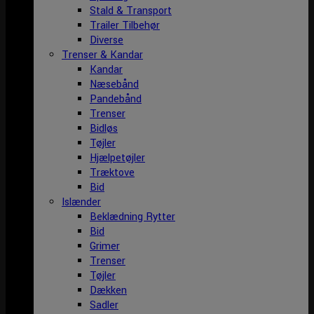
Stald & Transport
Trailer Tilbehør
Diverse
Trenser & Kandar
Kandar
Næsebånd
Pandebånd
Trenser
Bidløs
Tøjler
Hjælpetøjler
Træktove
Bid
Islænder
Beklædning Rytter
Bid
Grimer
Trenser
Tøjler
Dækken
Sadler