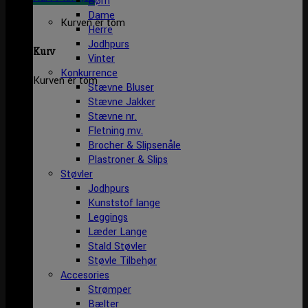
Børn
Dame
Kurven er tom
Herre
Jodhpurs
Kurv
Vinter
Konkurrence
Kurven er tom
Stævne Bluser
Stævne Jakker
Stævne nr.
Fletning mv.
Brocher & Slipsenåle
Plastroner & Slips
Støvler
Jodhpurs
Kunststof lange
Leggings
Læder Lange
Stald Støvler
Støvle Tilbehør
Accesories
Strømper
Bælter