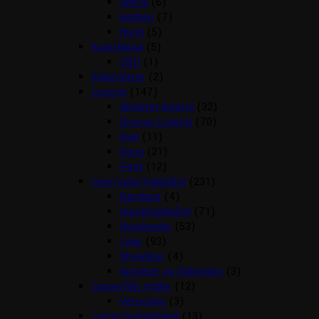
Hjerte
(6)
kødben
(7)
Rund
(5)
Kosttilskud
(5)
CBD
(1)
Kølemåtter
(2)
Legetøj
(147)
Aktivitet legetøj
(32)
Diverse Legetøj
(70)
Kiwi
(11)
Kong
(21)
Petit
(12)
Liner/seler/halsbånd
(231)
Bandana
(4)
Hundehalsbånd
(71)
Hundeseler
(53)
Liner
(93)
Showliner
(4)
Sporliner og Opbinding
(3)
Loppe/flåt midler
(12)
Vetocanis
(3)
Lygter/lyshalsbånd
(13)