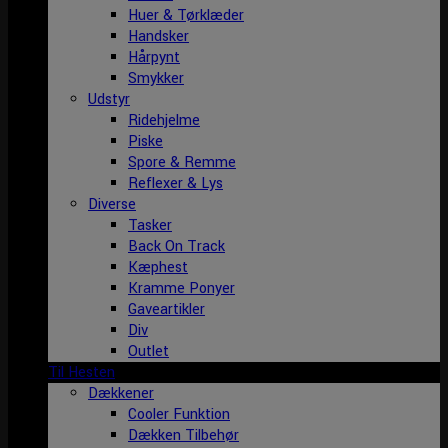
Huer & Tørklæder
Handsker
Hårpynt
Smykker
Udstyr
Ridehjelme
Piske
Spore & Remme
Reflexer & Lys
Diverse
Tasker
Back On Track
Kæphest
Kramme Ponyer
Gaveartikler
Div
Outlet
Til Hesten
Dækkener
Cooler Funktion
Dækken Tilbehør