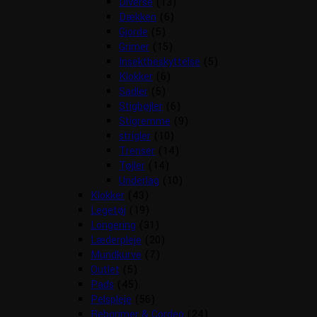
Diverse
(13)
Dækken
(6)
Gjorde
(5)
Grimer
(15)
Insektbeskyttelse
(5)
Klokker
(6)
Sadler
(5)
Stigbøjler
(6)
Stigremme
(9)
strigler
(10)
Trenser
(14)
Tøjler
(14)
Underlag
(10)
Klokker
(43)
Legetøj
(19)
Longering
(31)
Læderpleje
(20)
Mundkurve
(7)
Outlet
(5)
Pads
(45)
Pelspleje
(56)
Rebgrimer & Cordeo
(24)