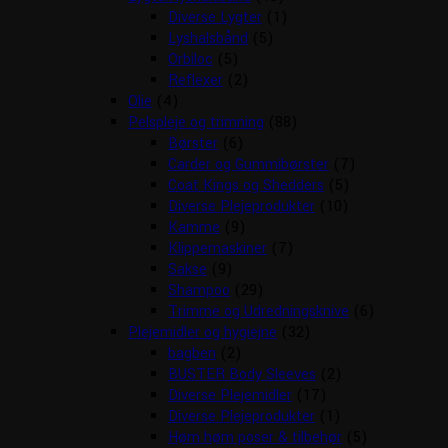
Diverse Lygter
(1)
Lyshalsbånd
(5)
Orbiloc
(5)
Reflexer
(2)
Olie
(4)
Pelspleje og trimning
(88)
Børster
(6)
Carder og Gummibørster
(7)
Coat Kings og Shedders
(5)
Diverse Plejeprodukter
(10)
Kamme
(9)
Klippemaskiner
(7)
Sakse
(9)
Shampoo
(29)
Trimme og Udredningsknive
(6)
Plejemidler og hygiejne
(32)
bagben
(2)
BUSTER Body Sleeves
(2)
Diverse Plejemidler
(17)
Diverse Plejeprodukter
(1)
Høm høm poser & tilbehør
(5)