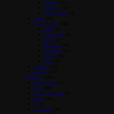
Ophæng
(12)
Til Boksen
(10)
Trailer Tilbehør
(3)
Tilskud
(54)
Trenser/kandar
(196)
Bidløs
(7)
Hjælpe Tøjler
(8)
Kandar
(7)
Næsebånd
(14)
Pandebånd
(51)
Trenser
(60)
Tøjler
(47)
Træktove
(37)
Underlag
(114)
Til Rytteren
(1200)
Back on track
(27)
Bluser
(45)
Brocher/slipsenåle
(5)
Bælter
(19)
Div
(5)
Gaveartikler
(42)