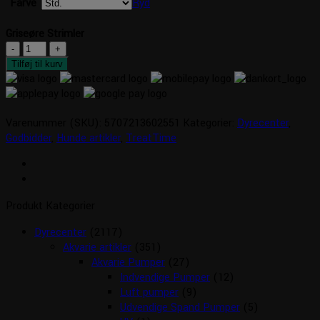
Farve
Ryd
Griseøre Strimler
Griseøre
Strimler
Tilføj til kurv
antal
Varenummer (SKU):
5707213602551
Kategorier:
Dyrecenter
,
Godbidder
,
Hunde artikler
,
TreatTime
Produkt Kategorier
Dyrecenter
(2117)
Akvarie artikler
(351)
Akvarie Pumper
(27)
Indvendige Pumper
(12)
Luft pumper
(9)
Udvendige Spand Pumper
(5)