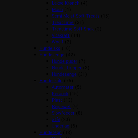
Lakse Krønch
(4)
Mush
(4)
Semi Moist Soft Treats
(15)
TreatTime
(31)
Treattime Soft Snak
(3)
Vitakraft
(14)
Woolf
(2)
Hunde sko
(10)
Hundesenge
(42)
Hunde puder
(7)
Hunde Tæpper
(3)
Hundesenge
(31)
Hundeskåle
(76)
Automater
(5)
Keramik
(15)
Plast
(13)
Rejsesæt
(9)
Slowfeeder
(8)
Stål
(20)
Underlag
(5)
Hundetegn
(18)