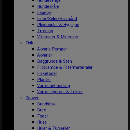
Hundesenge
Hundeskåle
Legetøj
Liner/Seler/Halsbånd
Plejemidler & Hygiejne
Træning
Vitaminer & Mineraler
Fisk
Akvarie Pumper
Akvarier
Baggrunde & Sten
Filtsvampe & Filtermaterialer
Fiskefoder
Planter
Varmebehandling
Varmelegemer & Teknik
Gnaver
Bundstrø
Bure
Foder
Huse
Huler & Tunneller