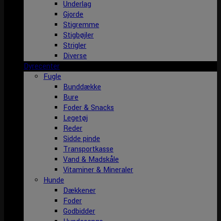
Underlag
Gjorde
Stigremme
Stigbøjler
Strigler
Diverse
Dyrecenter
Fugle
Bunddække
Bure
Foder & Snacks
Legetøj
Reder
Sidde pinde
Transportkasse
Vand & Madskåle
Vitaminer & Mineraler
Hunde
Dækkener
Foder
Godbidder