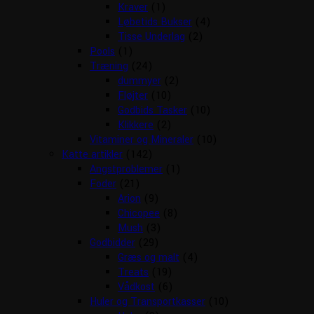
Kraver
(1)
Løbetids Bukser
(4)
Tisse Underlag
(2)
Pools
(1)
Træning
(24)
dummyer
(2)
Fløjter
(10)
Godbids Tasker
(10)
Klikkere
(2)
Vitaminer og Mineraler
(10)
Katte artikler
(142)
Angstproblemer
(1)
Foder
(21)
Arion
(9)
Chicopee
(8)
Mush
(3)
Godbidder
(29)
Græs og malt
(4)
Treats
(19)
Vådkost
(6)
Huler og Transportkasser
(10)