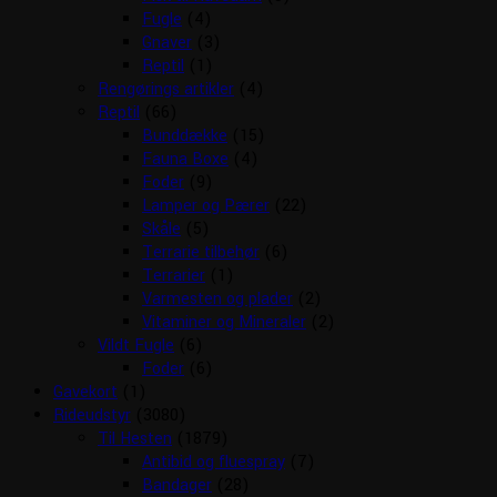
Fugle
(4)
Gnaver
(3)
Reptil
(1)
Rengørings artikler
(4)
Reptil
(66)
Bunddække
(15)
Fauna Boxe
(4)
Foder
(9)
Lamper og Pærer
(22)
Skåle
(5)
Terrarie tilbehør
(6)
Terrarier
(1)
Varmesten og plader
(2)
Vitaminer og Mineraler
(2)
Vildt Fugle
(6)
Foder
(6)
Gavekort
(1)
Rideudstyr
(3080)
Til Hesten
(1879)
Antibid og fluespray
(7)
Bandager
(28)