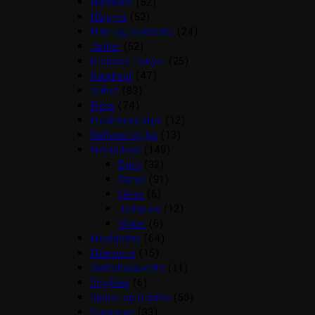
Handsker
(52)
Hårpynt
(52)
Huer og tørklæder
(24)
Jakker
(52)
Kramme Ponyer
(25)
Kæphest
(47)
Outlet
(83)
Piske
(74)
Plastroner/slips
(12)
Reflexer og lys
(13)
Ridebukser
(149)
Børn
(32)
Dame
(91)
Herre
(6)
Jodhpurs
(12)
Vinter
(6)
Ridehjelme
(64)
Rideveste
(15)
Sikkerhedsveste
(11)
Smykker
(6)
Sporer og remme
(50)
Strømper
(33)