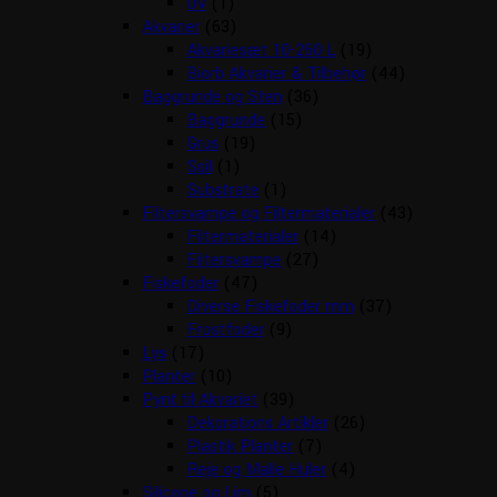
UV
(1)
Akvarier
(63)
Akvariesæt 10-260 L
(19)
Biorb Akvarier & Tilbehør
(44)
Baggrunde og Sten
(36)
Baggrunde
(15)
Grus
(19)
Soil
(1)
Substrate
(1)
Filtersvampe og Filtermaterialer
(43)
Filtermaterialer
(14)
Filtersvampe
(27)
Fiskefoder
(47)
Diverse Fiskefoder mm
(37)
Frostfoder
(9)
Lys
(17)
Planter
(10)
Pynt til Akvariet
(39)
Dekorations Artikler
(26)
Plastik Planter
(7)
Reje og Malle Huler
(4)
Silicone og Lim
(5)