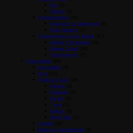
Lim
(3)
Silicone
(2)
Vandbehandling
(16)
Klargøring og Vedligehold
(9)
Plantegødning
(7)
Varmelegemer og div. Teknik
(47)
Artikler til Rengøring
(10)
Diverse Teknik
(28)
Varmelegemer
(7)
Fugle artikler
(89)
Bunddække
(4)
Bure
(10)
Foder & Snacks
(29)
Kanarie
(3)
Papegøje
(6)
Parakit
(9)
Trope
(1)
Undulat
(9)
Æggefoder
(1)
Legetøj
(22)
Reder og redemateriale
(3)