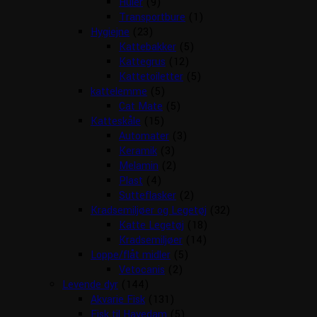
Huler
(9)
Transportbure
(1)
Hygiejne
(23)
Kattebakker
(5)
Kattegrus
(12)
Kattetoiletter
(5)
kattelemme
(5)
Cat Mate
(5)
Katteskåle
(15)
Automater
(3)
Keramik
(3)
Melamin
(2)
Plast
(4)
Sutteflasker
(2)
Kradsemiljøer og Legetøj
(32)
Katte Legetøj
(18)
Kradsemiljøer
(14)
Loppe/flåt midler
(5)
Vetocanis
(2)
Levende dyr
(144)
Akvarie Fisk
(131)
Fisk til Havedam
(5)