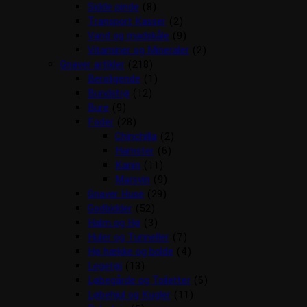
Sidde pinde
(8)
Transport Kasser
(2)
Vand og madskåle
(9)
Vitaminer og Mineraler
(2)
Gnaver artikler
(218)
Beroligende
(1)
Bundstrø
(12)
Bure
(9)
Foder
(28)
Chinchilla
(2)
Hamster
(6)
Kanin
(11)
Marsvin
(9)
Gnaver Huse
(29)
Godbidder
(52)
Halm og Hø
(3)
Huler og Tunneller
(7)
Hø hække og bolde
(4)
Legetøj
(13)
Løbegårde og Toiletter
(6)
Løbehjul og Kugler
(11)