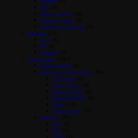
Pelspleje
(5)
Seler
(3)
Skåle og Flasker
(20)
Transport Kasser
(5)
Vitaminer og Mineraler
(9)
Havedam
(10)
Foder
(6)
Net
(2)
Vandpleje
(2)
Hunde artikler
(1087)
Angstproblemer
(6)
Biludstyr og transportbure
(49)
Cykel Kurve
(2)
Diverse til bilen
(8)
Sikkerheds seler
(6)
Sædebeskyttelse
(6)
Tasker
(12)
Transportbure
(15)
Dækkener
(27)
Regn
(3)
Strik
(4)
Terapi
(2)