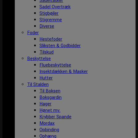
Sadeltasker
Sadel Overtræk
Stigbøjler
Stigremme
Diverse
Foder
Hestefoder
Sliksten & Godbidder
Tilskud
Beskyttelse
Fluebeskyttelse
Insektdækken & Masker
Hutter
Til Stalden
Til Boksen
Boksgardin
Hager
Hønet mv.
Krybber Spande
Mordax
Opbinding
Ophæng