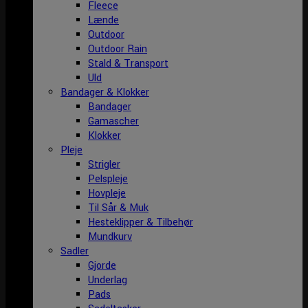
Fleece
Lænde
Outdoor
Outdoor Rain
Stald & Transport
Uld
Bandager & Klokker
Bandager
Gamascher
Klokker
Pleje
Strigler
Pelspleje
Hovpleje
Til Sår & Muk
Hesteklipper & Tilbehør
Mundkurv
Sadler
Gjorde
Underlag
Pads