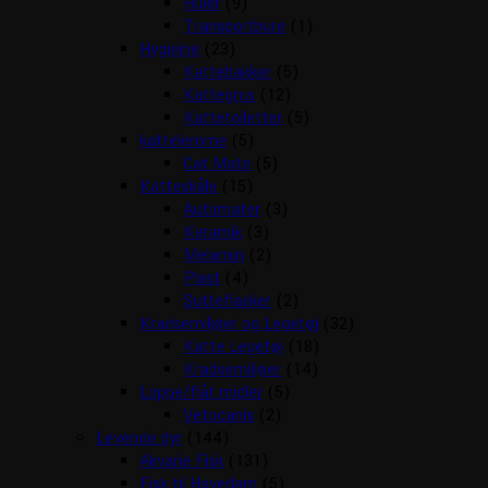
Huler
(9)
Transportbure
(1)
Hygiejne
(23)
Kattebakker
(5)
Kattegrus
(12)
Kattetoiletter
(5)
kattelemme
(5)
Cat Mate
(5)
Katteskåle
(15)
Automater
(3)
Keramik
(3)
Melamin
(2)
Plast
(4)
Sutteflasker
(2)
Kradsemiljøer og Legetøj
(32)
Katte Legetøj
(18)
Kradsemiljøer
(14)
Loppe/flåt midler
(5)
Vetocanis
(2)
Levende dyr
(144)
Akvarie Fisk
(131)
Fisk til Havedam
(5)