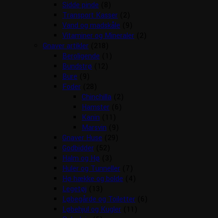
Sidde pinde
(8)
Transport Kasser
(2)
Vand og madskåle
(9)
Vitaminer og Mineraler
(2)
Gnaver artikler
(218)
Beroligende
(1)
Bundstrø
(12)
Bure
(9)
Foder
(28)
Chinchilla
(2)
Hamster
(6)
Kanin
(11)
Marsvin
(9)
Gnaver Huse
(29)
Godbidder
(52)
Halm og Hø
(3)
Huler og Tunneller
(7)
Hø hække og bolde
(4)
Legetøj
(13)
Løbegårde og Toiletter
(6)
Løbehjul og Kugler
(11)