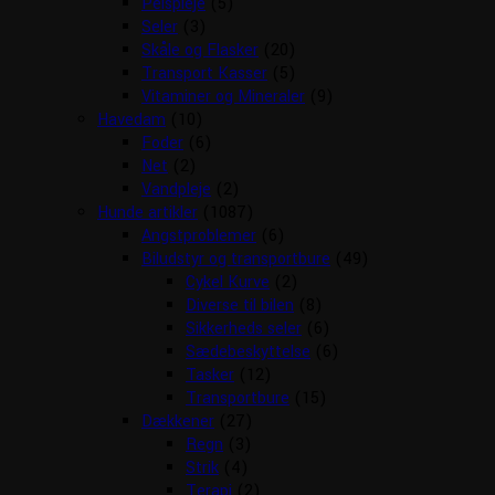
Pelspleje
(5)
Seler
(3)
Skåle og Flasker
(20)
Transport Kasser
(5)
Vitaminer og Mineraler
(9)
Havedam
(10)
Foder
(6)
Net
(2)
Vandpleje
(2)
Hunde artikler
(1087)
Angstproblemer
(6)
Biludstyr og transportbure
(49)
Cykel Kurve
(2)
Diverse til bilen
(8)
Sikkerheds seler
(6)
Sædebeskyttelse
(6)
Tasker
(12)
Transportbure
(15)
Dækkener
(27)
Regn
(3)
Strik
(4)
Terapi
(2)