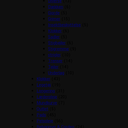
Diverse
(13)
Dækken
(6)
Gjorde
(5)
Grimer
(15)
Insektbeskyttelse
(5)
Klokker
(6)
Sadler
(5)
Stigbøjler
(6)
Stigremme
(9)
strigler
(10)
Trenser
(14)
Tøjler
(14)
Underlag
(10)
Klokker
(43)
Legetøj
(19)
Longering
(31)
Læderpleje
(20)
Mundkurve
(7)
Outlet
(5)
Pads
(45)
Pelspleje
(56)
Rebgrimer & Cordeo
(24)