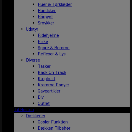
Huer & Tørklæder
Handsker
Hårpynt
Smykker
Udstyr
Ridehjelme
Piske
Spore & Remme
Reflexer & Lys
Diverse
Tasker
Back On Track
Kæphest
Kramme Ponyer
Gaveartikler
Div
Outlet
Til Hesten
Dækkener
Cooler Funktion
Dækken Tilbehør