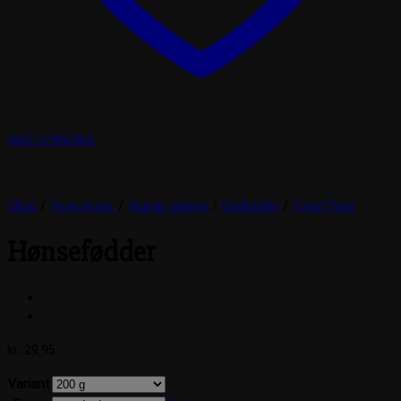
Add to Wishlist
Shop
/
Dyrecenter
/
Hunde artikler
/
Godbidder
/
TreatTime
Hønsefødder
kr.
29,95
Variant