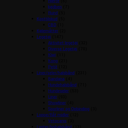
Hjerte
(6)
kødben
(7)
Rund
(5)
Kosttilskud
(5)
CBD
(1)
Kølemåtter
(2)
Legetøj
(147)
Aktivitet legetøj
(32)
Diverse Legetøj
(70)
Kiwi
(11)
Kong
(21)
Petit
(12)
Liner/seler/halsbånd
(231)
Bandana
(4)
Hundehalsbånd
(71)
Hundeseler
(53)
Liner
(93)
Showliner
(4)
Sporliner og Opbinding
(3)
Loppe/flåt midler
(12)
Vetocanis
(3)
Lygter/lyshalsbånd
(13)