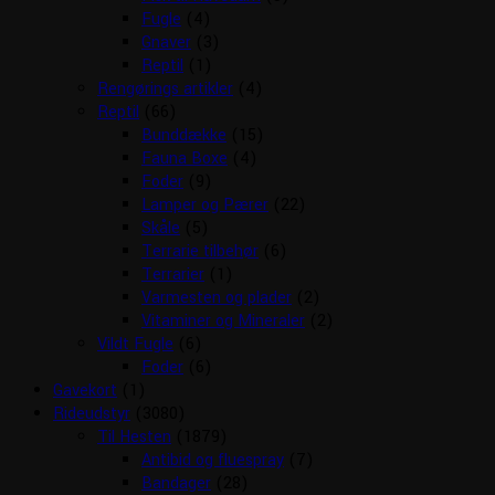
Fugle
(4)
Gnaver
(3)
Reptil
(1)
Rengørings artikler
(4)
Reptil
(66)
Bunddække
(15)
Fauna Boxe
(4)
Foder
(9)
Lamper og Pærer
(22)
Skåle
(5)
Terrarie tilbehør
(6)
Terrarier
(1)
Varmesten og plader
(2)
Vitaminer og Mineraler
(2)
Vildt Fugle
(6)
Foder
(6)
Gavekort
(1)
Rideudstyr
(3080)
Til Hesten
(1879)
Antibid og fluespray
(7)
Bandager
(28)