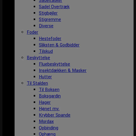
Sadeltasker
Sadel Overtræk
Stigbøjler
Stigremme
Diverse
Foder
Hestefoder
Sliksten & Godbidder
Tilskud
Beskyttelse
Fluebeskyttelse
Insektdækken & Masker
Hutter
Til Stalden
Til Boksen
Boksgardin
Hager
Hønet mv.
Krybber Spande
Mordax
Opbinding
Ophæng