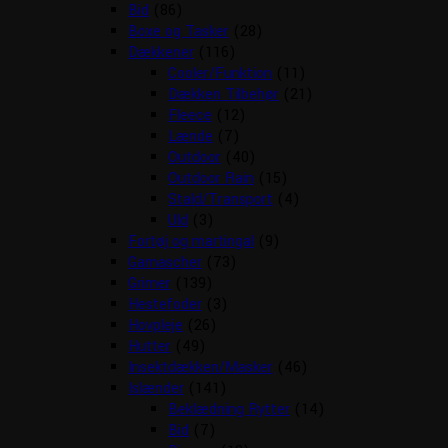
Bid
(86)
Boxe og Tasker
(28)
Dækkener
(116)
Cooler/Funktion
(11)
Dækken Tilbehør
(21)
Fleece
(12)
Lænde
(7)
Outdoor
(40)
Outdoor Rain
(15)
Stald/Transport
(4)
Uld
(3)
Fortøj og martingal
(9)
Gamascher
(73)
Grimer
(139)
Hestefoder
(3)
Hovpleje
(26)
Hutter
(49)
Insektdækken/Masker
(46)
Islænder
(141)
Beklædning Rytter
(14)
Bid
(7)