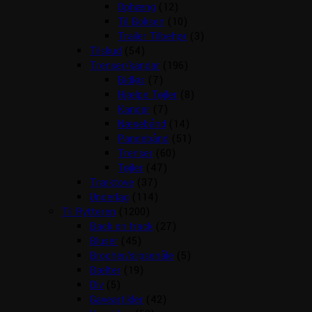
Ophæng
(12)
Til Boksen
(10)
Trailer Tilbehør
(3)
Tilskud
(54)
Trenser/kandar
(196)
Bidløs
(7)
Hjælpe Tøjler
(8)
Kandar
(7)
Næsebånd
(14)
Pandebånd
(51)
Trenser
(60)
Tøjler
(47)
Træktove
(37)
Underlag
(114)
Til Rytteren
(1200)
Back on track
(27)
Bluser
(45)
Brocher/slipsenåle
(5)
Bælter
(19)
Div
(5)
Gaveartikler
(42)