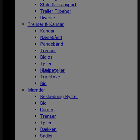
Stald & Transport
Trailer Tilbehør
Diverse
Trenser & Kandar
Kandar
Næsebånd
Pandebånd
Trenser
Bidløs
Tøjler
Hjælpetøjler
Træktove
Bid
Islænder
Beklædning Rytter
Bid
Grimer
Trenser
Tøjler
Dækken
Sadler