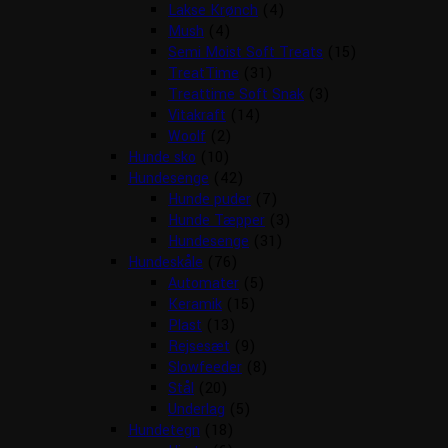
Lakse Krønch
(4)
Mush
(4)
Semi Moist Soft Treats
(15)
TreatTime
(31)
Treattime Soft Snak
(3)
Vitakraft
(14)
Woolf
(2)
Hunde sko
(10)
Hundesenge
(42)
Hunde puder
(7)
Hunde Tæpper
(3)
Hundesenge
(31)
Hundeskåle
(76)
Automater
(5)
Keramik
(15)
Plast
(13)
Rejsesæt
(9)
Slowfeeder
(8)
Stål
(20)
Underlag
(5)
Hundetegn
(18)