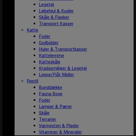
Legetøj
Løbehjul & Kugler
Skåle & Flasker
Transport Kasser
Katte
Foder
Godbidder
Huler & Transportkasser
Kattelemme
Katteskåle
Kradsemiljøer & Legetøj
Loppe/Flåt Midler
Reptil
Bunddække
Fauna Boxe
Foder
Lamper & Pærer
Skåle
Terrarier
Varmesten & Plader
Vitaminer & Mineraler