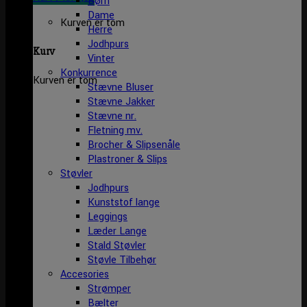
Børn
Dame
Kurven er tom
Herre
Jodhpurs
Kurv
Vinter
Konkurrence
Kurven er tom
Stævne Bluser
Stævne Jakker
Stævne nr.
Fletning mv.
Brocher & Slipsenåle
Plastroner & Slips
Støvler
Jodhpurs
Kunststof lange
Leggings
Læder Lange
Stald Støvler
Støvle Tilbehør
Accesories
Strømper
Bælter