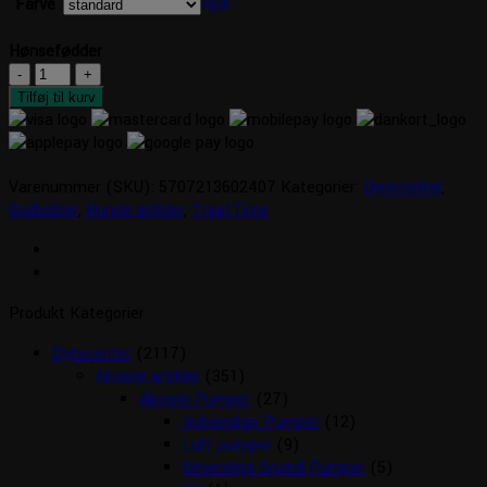
Farve
Ryd
Hønsefødder
Hønsefødder
antal
Tilføj til kurv
Varenummer (SKU):
5707213602407
Kategorier:
Dyrecenter
,
Godbidder
,
Hunde artikler
,
TreatTime
Produkt Kategorier
Dyrecenter
(2117)
Akvarie artikler
(351)
Akvarie Pumper
(27)
Indvendige Pumper
(12)
Luft pumper
(9)
Udvendige Spand Pumper
(5)