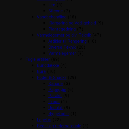
Lim
(3)
Silicone
(2)
Vandbehandling
(16)
Klargøring og Vedligehold
(9)
Plantegødning
(7)
Varmelegemer og div. Teknik
(47)
Artikler til Rengøring
(10)
Diverse Teknik
(28)
Varmelegemer
(7)
Fugle artikler
(89)
Bunddække
(4)
Bure
(10)
Foder & Snacks
(29)
Kanarie
(3)
Papegøje
(6)
Parakit
(9)
Trope
(1)
Undulat
(9)
Æggefoder
(1)
Legetøj
(22)
Reder og redemateriale
(3)