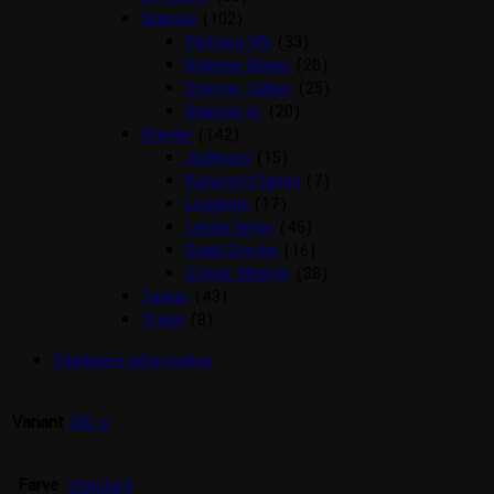
Stævne
(102)
Fletning MV
(33)
Stævne Bluser
(20)
Stævne Jakker
(25)
Stævne nr.
(20)
Støvler
(142)
Jodhpurs
(15)
Kunststof lange
(7)
Leggings
(17)
Læder lange
(46)
Stald Støvler
(16)
Støvle tilbehør
(38)
Tasker
(43)
Trøjer
(8)
Yderligere information
Variant
200 g
Farve
standard