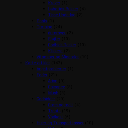
Kraver
(1)
Løbetids Bukser
(4)
Tisse Underlag
(2)
Pools
(1)
Træning
(24)
dummyer
(2)
Fløjter
(10)
Godbids Tasker
(10)
Klikkere
(2)
Vitaminer og Mineraler
(10)
Katte artikler
(142)
Angstproblemer
(1)
Foder
(21)
Arion
(9)
Chicopee
(8)
Mush
(3)
Godbidder
(29)
Græs og malt
(4)
Treats
(19)
Vådkost
(6)
Huler og Transportkasser
(10)