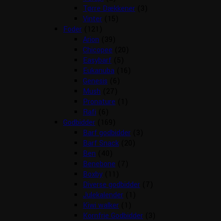
Tørre Dækkener
(3)
Vinter
(15)
Foder
(121)
Arion
(39)
Chicopee
(20)
Easybarf
(5)
Eukanuba
(16)
Genesis
(6)
Mush
(27)
Pronature
(1)
Rafi
(6)
Godbidder
(169)
Barf godbidder
(3)
Barf Snack
(20)
Ben
(40)
Benebone
(7)
Boxby
(11)
Diverse godbidder
(7)
Julekalender
(1)
Kiwi walker
(1)
Kornfrie Godbidder
(3)