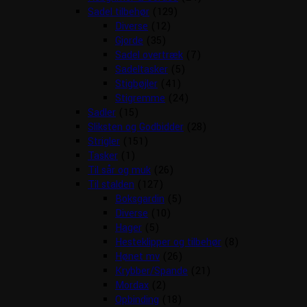
Sadel tilbehør
(129)
Diverse
(12)
Gjorde
(35)
Sadel overtræk
(7)
Sadeltasker
(5)
Stigbøjler
(41)
Stigremme
(24)
Sadler
(15)
Sliksten og Godbidder
(28)
Strigler
(151)
Tasker
(1)
Til sår og muk
(26)
Til stalden
(127)
Boksgardin
(5)
Diverse
(10)
Hager
(5)
Hesteklipper og tilbehør
(8)
Hønet mv
(26)
Krybber/Spande
(21)
Mordax
(2)
Opbinding
(18)