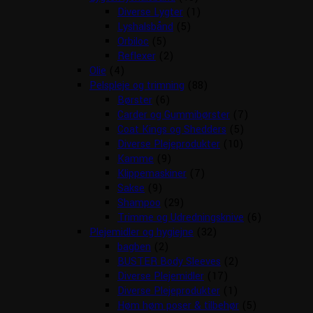
Diverse Lygter
(1)
Lyshalsbånd
(5)
Orbiloc
(5)
Reflexer
(2)
Olie
(4)
Pelspleje og trimning
(88)
Børster
(6)
Carder og Gummibørster
(7)
Coat Kings og Shedders
(5)
Diverse Plejeprodukter
(10)
Kamme
(9)
Klippemaskiner
(7)
Sakse
(9)
Shampoo
(29)
Trimme og Udredningsknive
(6)
Plejemidler og hygiejne
(32)
bagben
(2)
BUSTER Body Sleeves
(2)
Diverse Plejemidler
(17)
Diverse Plejeprodukter
(1)
Høm høm poser & tilbehør
(5)