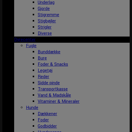
Underlag
Gjorde
Stigremme
Stigbøjler
Strigler
Diverse
Dyrecenter
Fugle
Bunddække
Bure
Foder & Snacks
Legetøj
Reder
Sidde pinde
Transportkasse
Vand & Madskåle
Vitaminer & Mineraler
Hunde
Dækkener
Foder
Godbidder