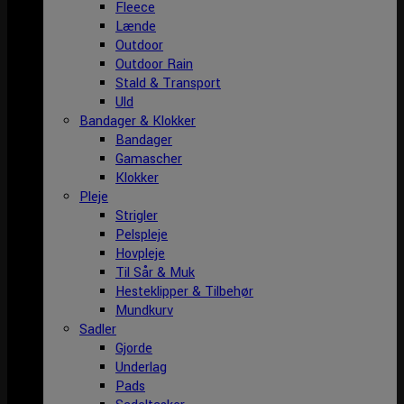
Fleece
Lænde
Outdoor
Outdoor Rain
Stald & Transport
Uld
Bandager & Klokker
Bandager
Gamascher
Klokker
Pleje
Strigler
Pelspleje
Hovpleje
Til Sår & Muk
Hesteklipper & Tilbehør
Mundkurv
Sadler
Gjorde
Underlag
Pads