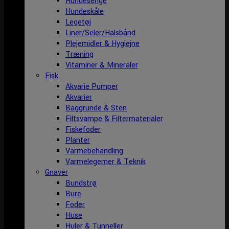
Hundesenge
Hundeskåle
Legetøj
Liner/Seler/Halsbånd
Plejemidler & Hygiejne
Træning
Vitaminer & Mineraler
Fisk
Akvarie Pumper
Akvarier
Baggrunde & Sten
Filtsvampe & Filtermaterialer
Fiskefoder
Planter
Varmebehandling
Varmelegemer & Teknik
Gnaver
Bundstrø
Bure
Foder
Huse
Huler & Tunneller