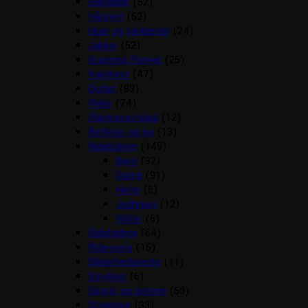
Handsker
(52)
Hårpynt
(52)
Huer og tørklæder
(24)
Jakker
(52)
Kramme Ponyer
(25)
Kæphest
(47)
Outlet
(83)
Piske
(74)
Plastroner/slips
(12)
Reflexer og lys
(13)
Ridebukser
(149)
Børn
(32)
Dame
(91)
Herre
(6)
Jodhpurs
(12)
Vinter
(6)
Ridehjelme
(64)
Rideveste
(15)
Sikkerhedsveste
(11)
Smykker
(6)
Sporer og remme
(50)
Strømper
(33)