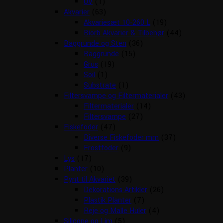
UV
(1)
Akvarier
(63)
Akvariesæt 10-260 L
(19)
Biorb Akvarier & Tilbehør
(44)
Baggrunde og Sten
(36)
Baggrunde
(15)
Grus
(19)
Soil
(1)
Substrate
(1)
Filtersvampe og Filtermaterialer
(43)
Filtermaterialer
(14)
Filtersvampe
(27)
Fiskefoder
(47)
Diverse Fiskefoder mm
(37)
Frostfoder
(9)
Lys
(17)
Planter
(10)
Pynt til Akvariet
(39)
Dekorations Artikler
(26)
Plastik Planter
(7)
Reje og Malle Huler
(4)
Silicone og Lim
(5)