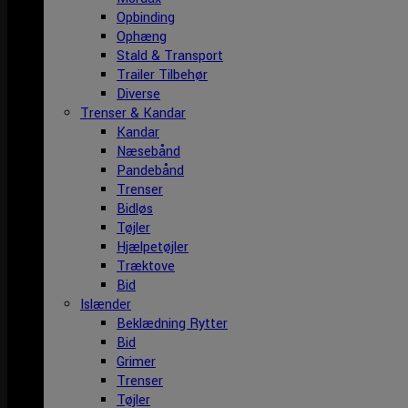
Opbinding
Ophæng
Stald & Transport
Trailer Tilbehør
Diverse
Trenser & Kandar
Kandar
Næsebånd
Pandebånd
Trenser
Bidløs
Tøjler
Hjælpetøjler
Træktove
Bid
Islænder
Beklædning Rytter
Bid
Grimer
Trenser
Tøjler