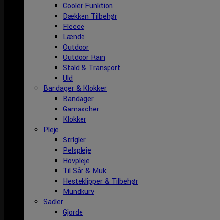
Cooler Funktion
Dækken Tilbehør
Fleece
Lænde
Outdoor
Outdoor Rain
Stald & Transport
Uld
Bandager & Klokker
Bandager
Gamascher
Klokker
Pleje
Strigler
Pelspleje
Hovpleje
Til Sår & Muk
Hesteklipper & Tilbehør
Mundkurv
Sadler
Gjorde