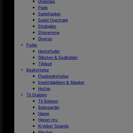
Underlag
Pads
Sadeltasker
Sadel Overtræk
Stigbøjler
Stigremme
Diverse
Foder
Hestefoder
Sliksten & Godbidder
Tilskud
Beskyttelse
Fluebeskyttelse
Insektdækken & Masker
Hutter
Til Stalden
Til Boksen
Boksgardin
Hager
Hønet mv.
Krybber Spande
Mordax