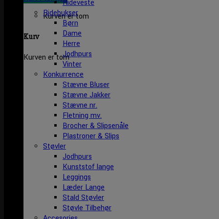
Rideveste
Ridebukser
Kurven er tom
Børn
Dame
Kurv
Herre
Jodhpurs
Kurven er tom
Vinter
Konkurrence
Stævne Bluser
Stævne Jakker
Stævne nr.
Fletning mv.
Brocher & Slipsenåle
Plastroner & Slips
Støvler
Jodhpurs
Kunststof lange
Leggings
Læder Lange
Stald Støvler
Støvle Tilbehør
Accesories