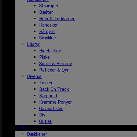
Strømper
Bælter
Huer & Tørklæder
Handsker
Hårpynt
Smykker
Udstyr
Ridehjelme
Piske
Spore & Remme
Reflexer & Lys
Diverse
Tasker
Back On Track
Kæphest
Kramme Ponyer
Gaveartikler
Div
Outlet
Til Hesten
Dækkener