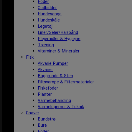
Foder
Godbidder
Hundesenge
Hundeskåle
Legetøj
Liner/Seler/Halsbånd
Plejemidler & Hygiejne
Træning
Vitaminer & Mineraler
Fisk
Akvarie Pumper
Akvarier
Baggrunde & Sten
Filtsvampe & Filtermaterialer
Fiskefoder
Planter
Varmebehandling
Varmelegemer & Teknik
Gnaver
Bundstrø
Bure
Foder