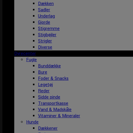
Dækken
Sadler
Underlag
Gjorde
Stigremme
Stigbøjler
Strigler
Diverse
Dyrecenter
Fugle
Bunddække
Bure
Foder & Snacks
Legetøj
Reder
Sidde pinde
Transportkasse
Vand & Madskåle
Vitaminer & Mineraler
Hunde
Dækkener