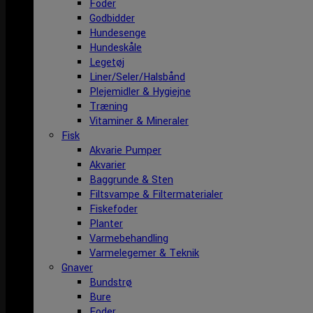
Foder
Godbidder
Hundesenge
Hundeskåle
Legetøj
Liner/Seler/Halsbånd
Plejemidler & Hygiejne
Træning
Vitaminer & Mineraler
Fisk
Akvarie Pumper
Akvarier
Baggrunde & Sten
Filtsvampe & Filtermaterialer
Fiskefoder
Planter
Varmebehandling
Varmelegemer & Teknik
Gnaver
Bundstrø
Bure
Foder