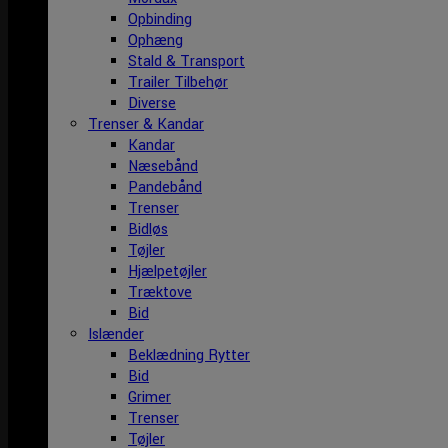
Opbinding
Ophæng
Stald & Transport
Trailer Tilbehør
Diverse
Trenser & Kandar
Kandar
Næsebånd
Pandebånd
Trenser
Bidløs
Tøjler
Hjælpetøjler
Træktove
Bid
Islænder
Beklædning Rytter
Bid
Grimer
Trenser
Tøjler