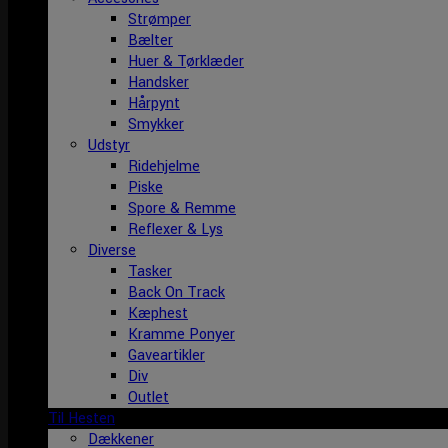
Strømper
Bælter
Huer & Tørklæder
Handsker
Hårpynt
Smykker
Udstyr
Ridehjelme
Piske
Spore & Remme
Reflexer & Lys
Diverse
Tasker
Back On Track
Kæphest
Kramme Ponyer
Gaveartikler
Div
Outlet
Til Hesten
Dækkener