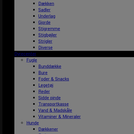
Dækken
Sadler
Underlag
Gjorde
Stigremme
Stigbøjler
Strigler
Diverse
Dyrecenter
Fugle
Bunddække
Bure
Foder & Snacks
Legetøj
Reder
Sidde pinde
Transportkasse
Vand & Madskåle
Vitaminer & Mineraler
Hunde
Dækkener