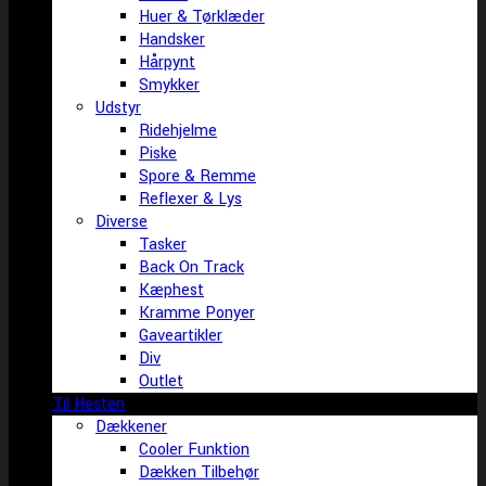
Huer & Tørklæder
Handsker
Hårpynt
Smykker
Udstyr
Ridehjelme
Piske
Spore & Remme
Reflexer & Lys
Diverse
Tasker
Back On Track
Kæphest
Kramme Ponyer
Gaveartikler
Div
Outlet
Til Hesten
Dækkener
Cooler Funktion
Dækken Tilbehør