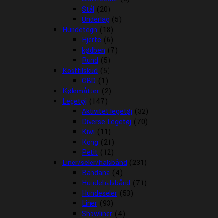
Stål
(20)
Underlag
(5)
Hundetegn
(18)
Hjerte
(6)
kødben
(7)
Rund
(5)
Kosttilskud
(5)
CBD
(1)
Kølemåtter
(2)
Legetøj
(147)
Aktivitet legetøj
(32)
Diverse Legetøj
(70)
Kiwi
(11)
Kong
(21)
Petit
(12)
Liner/seler/halsbånd
(231)
Bandana
(4)
Hundehalsbånd
(71)
Hundeseler
(53)
Liner
(93)
Showliner
(4)