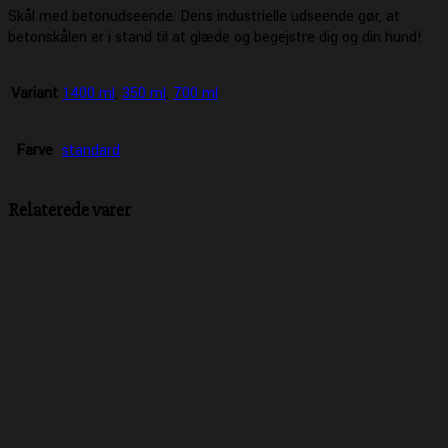
Skål med betonudseende. Dens industrielle udseende gør, at
betonskålen er i stand til at glæde og begejstre dig og din hund!
Variant
1400 ml
,
350 ml
,
700 ml
Farve
standard
Relaterede varer