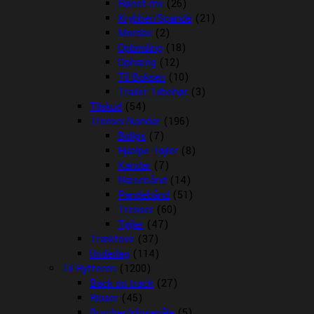
Hønet mv
(26)
Krybber/Spande
(21)
Mordax
(2)
Opbinding
(18)
Ophæng
(12)
Til Boksen
(10)
Trailer Tilbehør
(3)
Tilskud
(54)
Trenser/kandar
(196)
Bidløs
(7)
Hjælpe Tøjler
(8)
Kandar
(7)
Næsebånd
(14)
Pandebånd
(51)
Trenser
(60)
Tøjler
(47)
Træktove
(37)
Underlag
(114)
Til Rytteren
(1200)
Back on track
(27)
Bluser
(45)
Brocher/slipsenåle
(5)