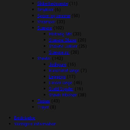
Sikkerhedsveste
(11)
Smykker
(6)
Sporer og remme
(50)
Strømper
(33)
Stævne
(102)
Fletning MV
(33)
Stævne Bluser
(20)
Stævne Jakker
(25)
Stævne nr.
(20)
Støvler
(142)
Jodhpurs
(15)
Kunststof lange
(7)
Leggings
(17)
Læder lange
(46)
Stald Støvler
(16)
Støvle tilbehør
(38)
Tasker
(43)
Trøjer
(8)
Beskrivelse
Yderligere information