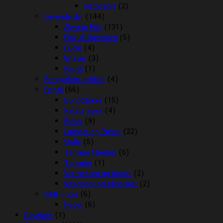
Vetocanis
(2)
Levende dyr
(144)
Akvarie Fisk
(131)
Fisk til Havedam
(5)
Fugle
(4)
Gnaver
(3)
Reptil
(1)
Rengørings artikler
(4)
Reptil
(66)
Bunddække
(15)
Fauna Boxe
(4)
Foder
(9)
Lamper og Pærer
(22)
Skåle
(5)
Terrarie tilbehør
(6)
Terrarier
(1)
Varmesten og plader
(2)
Vitaminer og Mineraler
(2)
Vildt Fugle
(6)
Foder
(6)
Gavekort
(1)