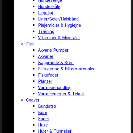
Hundesenge
Hundeskåle
Legetøj
Liner/Seler/Halsbånd
Plejemidler & Hygiejne
Træning
Vitaminer & Mineraler
Fisk
Akvarie Pumper
Akvarier
Baggrunde & Sten
Filtsvampe & Filtermaterialer
Fiskefoder
Planter
Varmebehandling
Varmelegemer & Teknik
Gnaver
Bundstrø
Bure
Foder
Huse
Huler & Tunneller