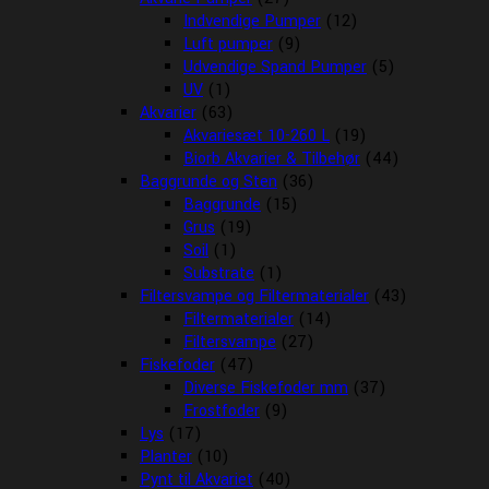
Indvendige Pumper
(12)
Luft pumper
(9)
Udvendige Spand Pumper
(5)
UV
(1)
Akvarier
(63)
Akvariesæt 10-260 L
(19)
Biorb Akvarier & Tilbehør
(44)
Baggrunde og Sten
(36)
Baggrunde
(15)
Grus
(19)
Soil
(1)
Substrate
(1)
Filtersvampe og Filtermaterialer
(43)
Filtermaterialer
(14)
Filtersvampe
(27)
Fiskefoder
(47)
Diverse Fiskefoder mm
(37)
Frostfoder
(9)
Lys
(17)
Planter
(10)
Pynt til Akvariet
(40)