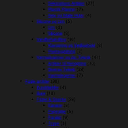
Dekorations Artikler
(27)
Plastik Planter
(7)
Reje og Malle Huler
(4)
Silicone og Lim
(5)
Lim
(3)
Silicone
(2)
Vandbehandling
(16)
Klargøring og Vedligehold
(9)
Plantegødning
(7)
Varmelegemer og div. Teknik
(47)
Artikler til Rengøring
(10)
Diverse Teknik
(28)
Varmelegemer
(7)
Fugle artikler
(90)
Bunddække
(4)
Bure
(10)
Foder & Snacks
(29)
Kanarie
(3)
Papegøje
(6)
Parakit
(9)
Trope
(1)