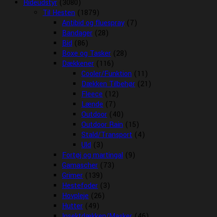
Rideudstyr
(3080)
Til Hesten
(1879)
Antibid og fluespray
(7)
Bandager
(28)
Bid
(86)
Boxe og Tasker
(28)
Dækkener
(116)
Cooler/Funktion
(11)
Dækken Tilbehør
(21)
Fleece
(12)
Lænde
(7)
Outdoor
(40)
Outdoor Rain
(15)
Stald/Transport
(4)
Uld
(3)
Fortøj og martingal
(9)
Gamascher
(73)
Grimer
(139)
Hestefoder
(3)
Hovpleje
(26)
Hutter
(49)
Insektdækken/Masker
(46)