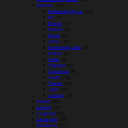
Islænder
(141)
Beklædning Rytter
(14)
Bid
(7)
Diverse
(13)
Dækken
(6)
Gjorde
(5)
Grimer
(15)
Insektbeskyttelse
(5)
Klokker
(6)
Sadler
(5)
Stigbøjler
(6)
Stigremme
(9)
strigler
(10)
Trenser
(14)
Tøjler
(14)
Underlag
(10)
Klokker
(43)
Legetøj
(19)
Longering
(31)
Læderpleje
(20)
Mundkurve
(7)