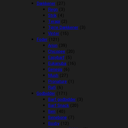
Dækkener
(27)
Regn
(3)
Strik
(4)
Terapi
(2)
Tørre Dækkener
(3)
Vinter
(15)
Foder
(121)
Arion
(39)
Chicopee
(20)
Easybarf
(5)
Eukanuba
(16)
Genesis
(6)
Mush
(27)
Pronature
(1)
Rafi
(6)
Godbidder
(171)
Barf godbidder
(3)
Barf Snack
(20)
Ben
(40)
Benebone
(7)
Boxby
(12)