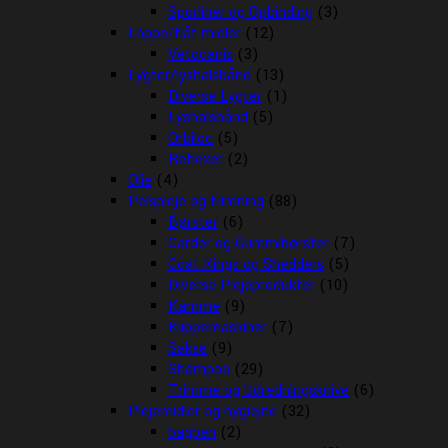
Sporliner og Opbinding
(3)
Loppe/flåt midler
(12)
Vetocanis
(3)
Lygter/lyshalsbånd
(13)
Diverse Lygter
(1)
Lyshalsbånd
(5)
Orbiloc
(5)
Reflexer
(2)
Olie
(4)
Pelspleje og trimning
(88)
Børster
(6)
Carder og Gummibørster
(7)
Coat Kings og Shedders
(5)
Diverse Plejeprodukter
(10)
Kamme
(9)
Klippemaskiner
(7)
Sakse
(9)
Shampoo
(29)
Trimme og Udredningsknive
(6)
Plejemidler og hygiejne
(32)
bagben
(2)