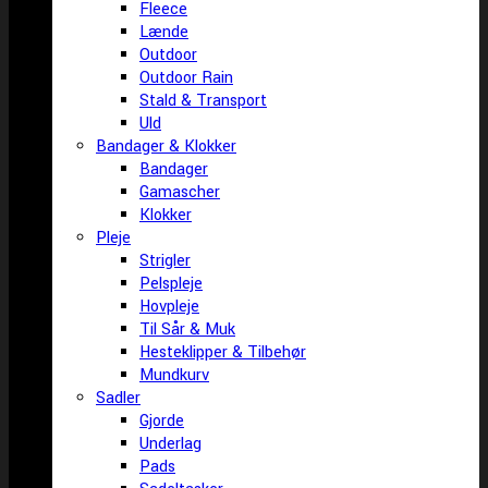
Fleece
Lænde
Outdoor
Outdoor Rain
Stald & Transport
Uld
Bandager & Klokker
Bandager
Gamascher
Klokker
Pleje
Strigler
Pelspleje
Hovpleje
Til Sår & Muk
Hesteklipper & Tilbehør
Mundkurv
Sadler
Gjorde
Underlag
Pads