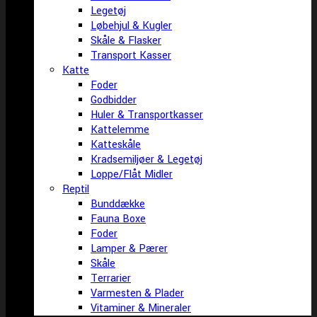
Legetøj
Løbehjul & Kugler
Skåle & Flasker
Transport Kasser
Katte
Foder
Godbidder
Huler & Transportkasser
Kattelemme
Katteskåle
Kradsemiljøer & Legetøj
Loppe/Flåt Midler
Reptil
Bunddække
Fauna Boxe
Foder
Lamper & Pærer
Skåle
Terrarier
Varmesten & Plader
Vitaminer & Mineraler