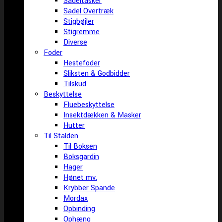
Sadeltasker
Sadel Overtræk
Stigbøjler
Stigremme
Diverse
Foder
Hestefoder
Sliksten & Godbidder
Tilskud
Beskyttelse
Fluebeskyttelse
Insektdækken & Masker
Hutter
Til Stalden
Til Boksen
Boksgardin
Hager
Hønet mv.
Krybber Spande
Mordax
Opbinding
Ophæng