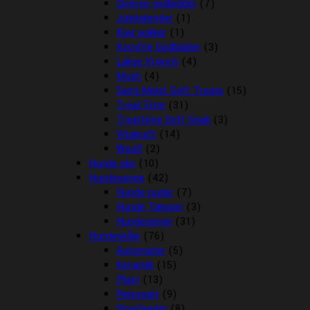
Diverse godbidder
(7)
Julekalender
(1)
Kiwi walker
(1)
Kornfrie Godbidder
(3)
Lakse Krønch
(4)
Mush
(4)
Semi Moist Soft Treats
(15)
TreatTime
(31)
Treattime Soft Snak
(3)
Vitakraft
(14)
Woolf
(2)
Hunde sko
(10)
Hundesenge
(42)
Hunde puder
(7)
Hunde Tæpper
(3)
Hundesenge
(31)
Hundeskåle
(76)
Automater
(5)
Keramik
(15)
Plast
(13)
Rejsesæt
(9)
Slowfeeder
(8)