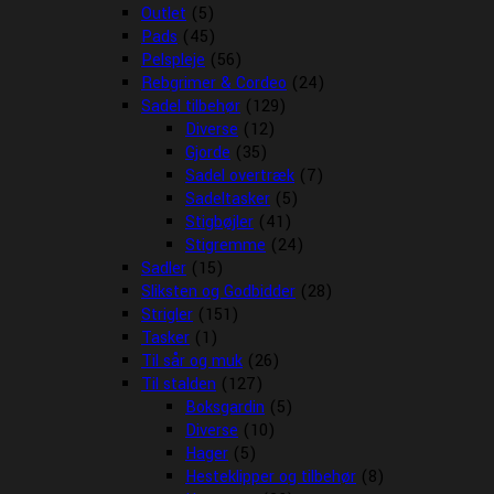
Outlet
(5)
Pads
(45)
Pelspleje
(56)
Rebgrimer & Cordeo
(24)
Sadel tilbehør
(129)
Diverse
(12)
Gjorde
(35)
Sadel overtræk
(7)
Sadeltasker
(5)
Stigbøjler
(41)
Stigremme
(24)
Sadler
(15)
Sliksten og Godbidder
(28)
Strigler
(151)
Tasker
(1)
Til sår og muk
(26)
Til stalden
(127)
Boksgardin
(5)
Diverse
(10)
Hager
(5)
Hesteklipper og tilbehør
(8)