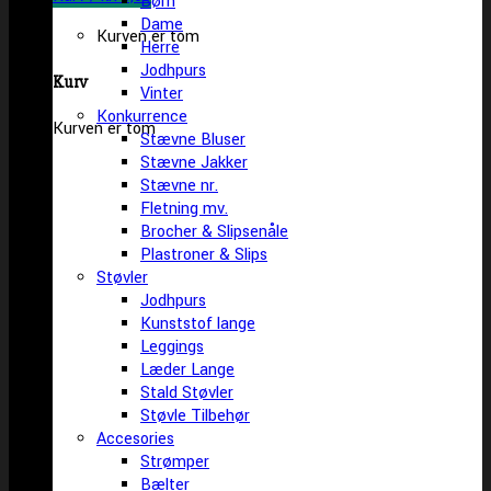
Børn
Dame
Kurven er tom
Herre
Jodhpurs
Kurv
Vinter
Konkurrence
Kurven er tom
Stævne Bluser
Stævne Jakker
Stævne nr.
Fletning mv.
Brocher & Slipsenåle
Plastroner & Slips
Støvler
Jodhpurs
Kunststof lange
Leggings
Læder Lange
Stald Støvler
Støvle Tilbehør
Accesories
Strømper
Bælter