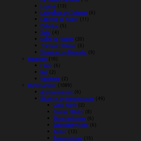
Legetøj
(13)
Løbegårde og Toiletter
(6)
Løbehjul og Kugler
(11)
Pelspleje
(5)
Seler
(4)
Skåle og Flasker
(20)
Transport Kasser
(5)
Vitaminer og Mineraler
(9)
Havedam
(10)
Foder
(6)
Net
(2)
Vandpleje
(2)
Hunde artikler
(1089)
Angstproblemer
(6)
Biludstyr og transportbure
(49)
Cykel Kurve
(2)
Diverse til bilen
(8)
Sikkerheds seler
(6)
Sædebeskyttelse
(6)
Tasker
(12)
Transportbure
(15)