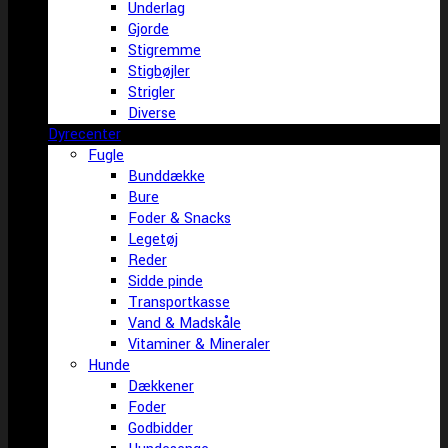
Underlag
Gjorde
Stigremme
Stigbøjler
Strigler
Diverse
Dyrecenter
Fugle
Bunddække
Bure
Foder & Snacks
Legetøj
Reder
Sidde pinde
Transportkasse
Vand & Madskåle
Vitaminer & Mineraler
Hunde
Dækkener
Foder
Godbidder