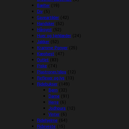
Bælter
(19)
Div
(5)
Gaveartikler
(42)
Handsker
(52)
Hårpynt
(52)
Huer og tørklæder
(24)
Jakker
(52)
Kramme Ponyer
(25)
Kæphest
(47)
Outlet
(83)
Piske
(74)
Plastroner/slips
(12)
Reflexer og lys
(13)
Ridebukser
(149)
Børn
(32)
Dame
(91)
Herre
(6)
Jodhpurs
(12)
Vinter
(6)
Ridehjelme
(64)
Rideveste
(15)