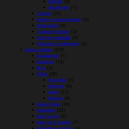
Undulat
(9)
Æggefoder
(1)
Legetøj
(22)
Reder og redemateriale
(4)
Sidde pinde
(8)
Transport Kasser
(2)
Vand og madskåle
(9)
Vitaminer og Mineraler
(2)
Gnaver artikler
(219)
Beroligende
(1)
Bundstrø
(12)
Bure
(9)
Foder
(28)
Chinchilla
(2)
Hamster
(6)
Kanin
(11)
Marsvin
(9)
Gnaver Huse
(29)
Godbidder
(52)
Halm og Hø
(3)
Huler og Tunneller
(7)
Hø hække og bolde
(4)