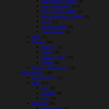
BUSTER Body Sleeves
(2)
Diverse Plejemidler
(17)
Diverse Plejeprodukter
(1)
Høm høm poser & tilbehør
(5)
Kraver
(1)
Løbetids Bukser
(4)
Tisse Underlag
(2)
Pools
(1)
Træning
(24)
dummyer
(2)
Fløjter
(10)
Godbids Tasker
(10)
Klikkere
(2)
Vitaminer og Mineraler
(10)
Katte artikler
(142)
Angstproblemer
(1)
Foder
(21)
Arion
(9)
Chicopee
(8)
Mush
(3)
Godbidder
(29)
Græs og malt
(4)