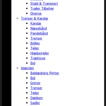
Stald & Transport
Trailer Tilbehør
Diverse
Trenser & Kandar
Kandar
Næsebånd
Pandebånd
Trenser
Bidløs
Tøjler
Hjælpetøjler
Træktove
Bid
Islænder
Beklædning Rytter
Bid
Grimer
Trenser
Tøjler
Dækken
Sadler