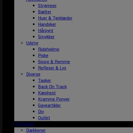
Strømper
Bælter
Huer & Tørklæder
Handsker
Hårpynt
Smykker
Udstyr
Ridehjelme
Piske
Spore & Remme
Reflexer & Lys
Diverse
Tasker
Back On Track
Kæphest
Kramme Ponyer
Gaveartikler
Div
Outlet
Til Hesten
Dækkener