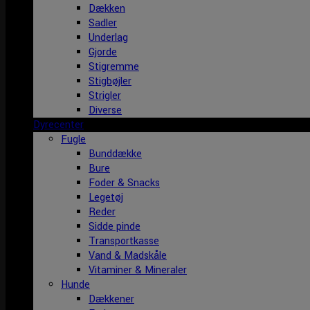
Dækken
Sadler
Underlag
Gjorde
Stigremme
Stigbøjler
Strigler
Diverse
Dyrecenter
Fugle
Bunddække
Bure
Foder & Snacks
Legetøj
Reder
Sidde pinde
Transportkasse
Vand & Madskåle
Vitaminer & Mineraler
Hunde
Dækkener