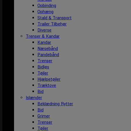
Opbinding
Ophæng
Stald & Transport
Trailer Tilbehør
Diverse
Trenser & Kandar
Kandar
Næsebånd
Pandebånd
Trenser
Bidløs
Tøjler
Hjælpetøjler
Træktove
Bid
Islænder
Beklædning Rytter
Bid
Grimer
Trenser
Tøjler