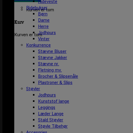
Rideveste
Ridebukser
Kurven er tom
Børn
Dame
Kurv
Herre
Jodhpurs
Kurven er tom
Vinter
Konkurrence
Stævne Bluser
Stævne Jakker
Stævne nr.
Fletning mv.
Brocher & Slipsenåle
Plastroner & Slips
Støvler
Jodhpurs
Kunststof lange
Leggings
Læder Lange
Stald Støvler
Støvle Tilbehør
Accesories