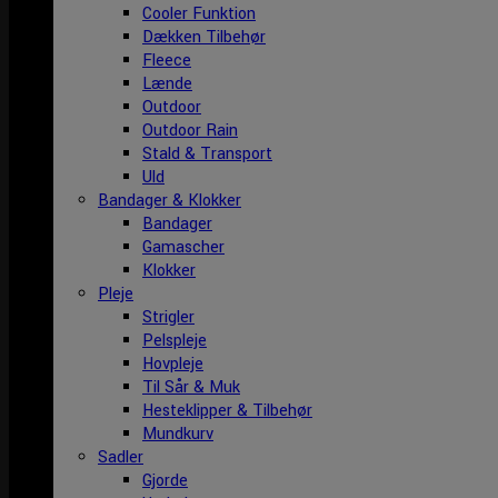
Cooler Funktion
Dækken Tilbehør
Fleece
Lænde
Outdoor
Outdoor Rain
Stald & Transport
Uld
Bandager & Klokker
Bandager
Gamascher
Klokker
Pleje
Strigler
Pelspleje
Hovpleje
Til Sår & Muk
Hesteklipper & Tilbehør
Mundkurv
Sadler
Gjorde