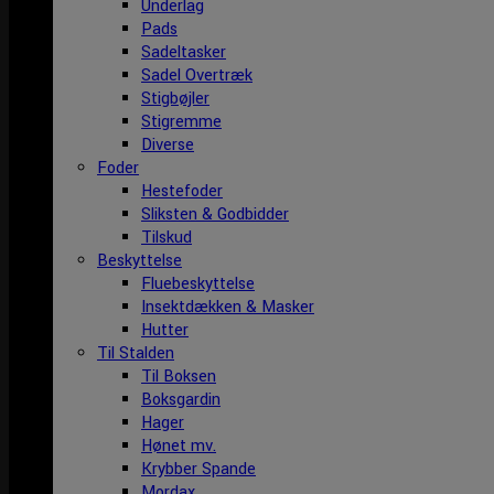
Underlag
Pads
Sadeltasker
Sadel Overtræk
Stigbøjler
Stigremme
Diverse
Foder
Hestefoder
Sliksten & Godbidder
Tilskud
Beskyttelse
Fluebeskyttelse
Insektdækken & Masker
Hutter
Til Stalden
Til Boksen
Boksgardin
Hager
Hønet mv.
Krybber Spande
Mordax