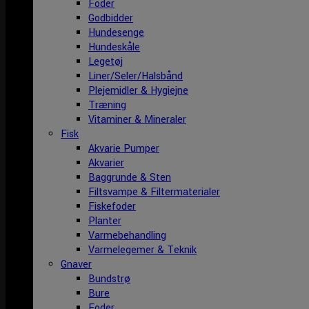
Foder
Godbidder
Hundesenge
Hundeskåle
Legetøj
Liner/Seler/Halsbånd
Plejemidler & Hygiejne
Træning
Vitaminer & Mineraler
Fisk
Akvarie Pumper
Akvarier
Baggrunde & Sten
Filtsvampe & Filtermaterialer
Fiskefoder
Planter
Varmebehandling
Varmelegemer & Teknik
Gnaver
Bundstrø
Bure
Foder