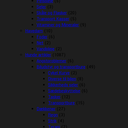
Pelspleje
(5)
Seler
(3)
Skåle og Flasker
(20)
Transport Kasser
(5)
Vitaminer og Mineraler
(9)
Havedam
(10)
Foder
(6)
Net
(2)
Vandpleje
(2)
Hunde artikler
(1087)
Angstproblemer
(6)
Biludstyr og transportbure
(49)
Cykel Kurve
(2)
Diverse til bilen
(8)
Sikkerheds seler
(6)
Sædebeskyttelse
(6)
Tasker
(12)
Transportbure
(15)
Dækkener
(27)
Regn
(3)
Strik
(4)
Terapi
(2)