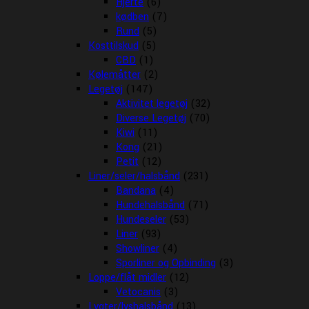
Hjerte
(6)
kødben
(7)
Rund
(5)
Kosttilskud
(5)
CBD
(1)
Kølemåtter
(2)
Legetøj
(147)
Aktivitet legetøj
(32)
Diverse Legetøj
(70)
Kiwi
(11)
Kong
(21)
Petit
(12)
Liner/seler/halsbånd
(231)
Bandana
(4)
Hundehalsbånd
(71)
Hundeseler
(53)
Liner
(93)
Showliner
(4)
Sporliner og Opbinding
(3)
Loppe/flåt midler
(12)
Vetocanis
(3)
Lygter/lyshalsbånd
(13)