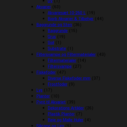
UV
(1)
Akvarier
(63)
Akvariesæt 10-260 L
(19)
Biorb Akvarier & Tilbehør
(44)
Baggrunde og Sten
(36)
Baggrunde
(15)
Grus
(19)
Soil
(1)
Substrate
(1)
Filtersvampe og Filtermaterialer
(43)
Filtermaterialer
(14)
Filtersvampe
(27)
Fiskefoder
(47)
Diverse Fiskefoder mm
(37)
Frostfoder
(9)
Lys
(17)
Planter
(10)
Pynt til Akvariet
(39)
Dekorations Artikler
(26)
Plastik Planter
(7)
Reje og Malle Huler
(4)
Silicone og Lim
(5)