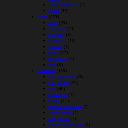
Tørre Dækkener
(3)
Vinter
(15)
Foder
(121)
Arion
(39)
Chicopee
(20)
Easybarf
(5)
Eukanuba
(16)
Genesis
(6)
Mush
(27)
Pronature
(1)
Rafi
(6)
Godbidder
(169)
Barf godbidder
(3)
Barf Snack
(20)
Ben
(40)
Benebone
(7)
Boxby
(11)
Diverse godbidder
(7)
Julekalender
(1)
Kiwi walker
(1)
Kornfrie Godbidder
(3)