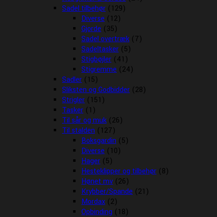
Sadel tilbehør
(129)
Diverse
(12)
Gjorde
(35)
Sadel overtræk
(7)
Sadeltasker
(5)
Stigbøjler
(41)
Stigremme
(24)
Sadler
(15)
Sliksten og Godbidder
(28)
Strigler
(151)
Tasker
(1)
Til sår og muk
(26)
Til stalden
(127)
Boksgardin
(5)
Diverse
(10)
Hager
(5)
Hesteklipper og tilbehør
(8)
Hønet mv
(26)
Krybber/Spande
(21)
Mordax
(2)
Opbinding
(18)