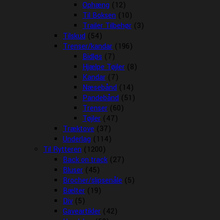
Ophæng
(12)
Til Boksen
(10)
Trailer Tilbehør
(3)
Tilskud
(54)
Trenser/kandar
(196)
Bidløs
(7)
Hjælpe Tøjler
(8)
Kandar
(7)
Næsebånd
(14)
Pandebånd
(51)
Trenser
(60)
Tøjler
(47)
Træktove
(37)
Underlag
(114)
Til Rytteren
(1200)
Back on track
(27)
Bluser
(45)
Brocher/slipsenåle
(5)
Bælter
(19)
Div
(5)
Gaveartikler
(42)