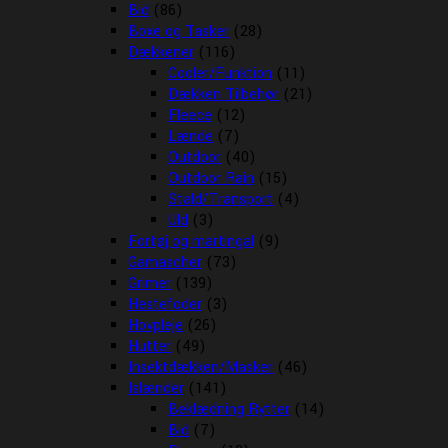
Bid
(86)
Boxe og Tasker
(28)
Dækkener
(116)
Cooler/Funktion
(11)
Dækken Tilbehør
(21)
Fleece
(12)
Lænde
(7)
Outdoor
(40)
Outdoor Rain
(15)
Stald/Transport
(4)
Uld
(3)
Fortøj og martingal
(9)
Gamascher
(73)
Grimer
(139)
Hestefoder
(3)
Hovpleje
(26)
Hutter
(49)
Insektdækken/Masker
(46)
Islænder
(141)
Beklædning Rytter
(14)
Bid
(7)