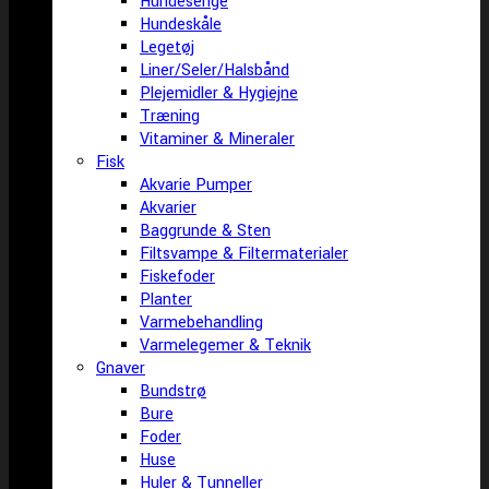
Hundesenge
Hundeskåle
Legetøj
Liner/Seler/Halsbånd
Plejemidler & Hygiejne
Træning
Vitaminer & Mineraler
Fisk
Akvarie Pumper
Akvarier
Baggrunde & Sten
Filtsvampe & Filtermaterialer
Fiskefoder
Planter
Varmebehandling
Varmelegemer & Teknik
Gnaver
Bundstrø
Bure
Foder
Huse
Huler & Tunneller