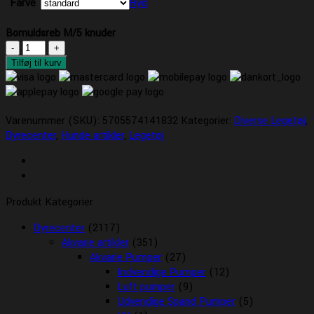
Farve
Ryd
Bomuldsreb M/5 knuder
Bomuldsreb
M/5
Tilføj til kurv
knuder
antal
Varenummer (SKU):
5705574141832
Kategorier:
Diverse Legetøj
,
Dyrecenter
,
Hunde artikler
,
Legetøj
Produkt Kategorier
Dyrecenter
(2117)
Akvarie artikler
(351)
Akvarie Pumper
(27)
Indvendige Pumper
(12)
Luft pumper
(9)
Udvendige Spand Pumper
(5)