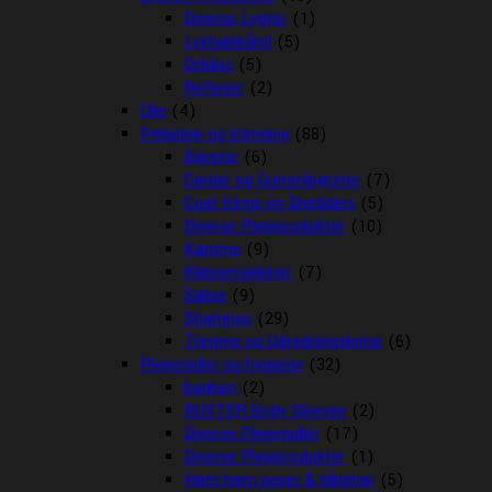
Diverse Lygter
(1)
Lyshalsbånd
(5)
Orbiloc
(5)
Reflexer
(2)
Olie
(4)
Pelspleje og trimning
(88)
Børster
(6)
Carder og Gummibørster
(7)
Coat Kings og Shedders
(5)
Diverse Plejeprodukter
(10)
Kamme
(9)
Klippemaskiner
(7)
Sakse
(9)
Shampoo
(29)
Trimme og Udredningsknive
(6)
Plejemidler og hygiejne
(32)
bagben
(2)
BUSTER Body Sleeves
(2)
Diverse Plejemidler
(17)
Diverse Plejeprodukter
(1)
Høm høm poser & tilbehør
(5)