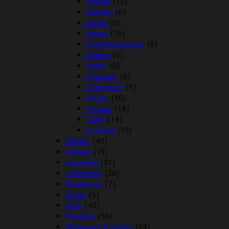
Diverse
(13)
Dækken
(6)
Gjorde
(5)
Grimer
(15)
Insektbeskyttelse
(5)
Klokker
(6)
Sadler
(5)
Stigbøjler
(6)
Stigremme
(9)
strigler
(10)
Trenser
(14)
Tøjler
(14)
Underlag
(10)
Klokker
(43)
Legetøj
(19)
Longering
(31)
Læderpleje
(20)
Mundkurve
(7)
Outlet
(5)
Pads
(45)
Pelspleje
(56)
Rebgrimer & Cordeo
(24)