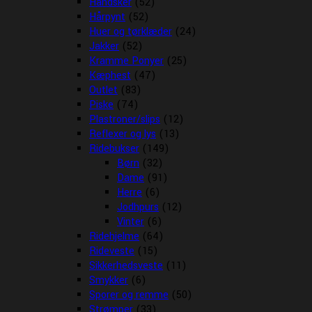
Handsker
(52)
Hårpynt
(52)
Huer og tørklæder
(24)
Jakker
(52)
Kramme Ponyer
(25)
Kæphest
(47)
Outlet
(83)
Piske
(74)
Plastroner/slips
(12)
Reflexer og lys
(13)
Ridebukser
(149)
Børn
(32)
Dame
(91)
Herre
(6)
Jodhpurs
(12)
Vinter
(6)
Ridehjelme
(64)
Rideveste
(15)
Sikkerhedsveste
(11)
Smykker
(6)
Sporer og remme
(50)
Strømper
(33)