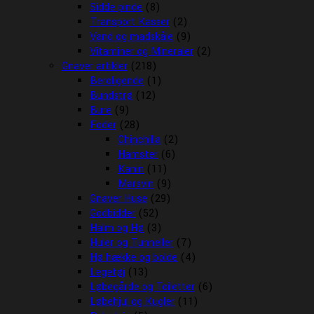
Sidde pinde
(8)
Transport Kasser
(2)
Vand og madskåle
(9)
Vitaminer og Mineraler
(2)
Gnaver artikler
(218)
Beroligende
(1)
Bundstrø
(12)
Bure
(9)
Foder
(28)
Chinchilla
(2)
Hamster
(6)
Kanin
(11)
Marsvin
(9)
Gnaver Huse
(29)
Godbidder
(52)
Halm og Hø
(3)
Huler og Tunneller
(7)
Hø hække og bolde
(4)
Legetøj
(13)
Løbegårde og Toiletter
(6)
Løbehjul og Kugler
(11)