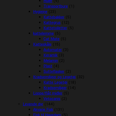
Huler
(9)
Transportbure
(1)
Hygiejne
(23)
Kattebakker
(5)
Kattegrus
(12)
Kattetoiletter
(5)
kattelemme
(5)
Cat Mate
(5)
Katteskåle
(15)
Automater
(3)
Keramik
(3)
Melamin
(2)
Plast
(4)
Sutteflasker
(2)
Kradsemiljøer og Legetøj
(32)
Katte Legetøj
(18)
Kradsemiljøer
(14)
Loppe/flåt midler
(5)
Vetocanis
(2)
Levende dyr
(144)
Akvarie Fisk
(131)
Fisk til Havedam
(5)