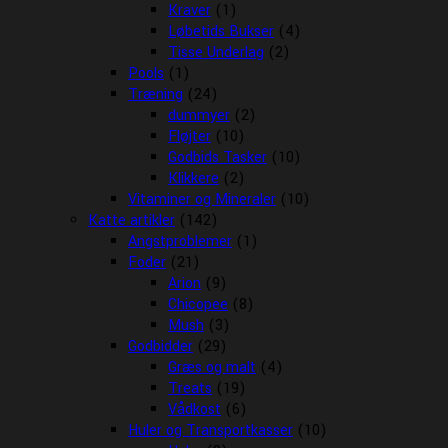
Kraver
(1)
Løbetids Bukser
(4)
Tisse Underlag
(2)
Pools
(1)
Træning
(24)
dummyer
(2)
Fløjter
(10)
Godbids Tasker
(10)
Klikkere
(2)
Vitaminer og Mineraler
(10)
Katte artikler
(142)
Angstproblemer
(1)
Foder
(21)
Arion
(9)
Chicopee
(8)
Mush
(3)
Godbidder
(29)
Græs og malt
(4)
Treats
(19)
Vådkost
(6)
Huler og Transportkasser
(10)