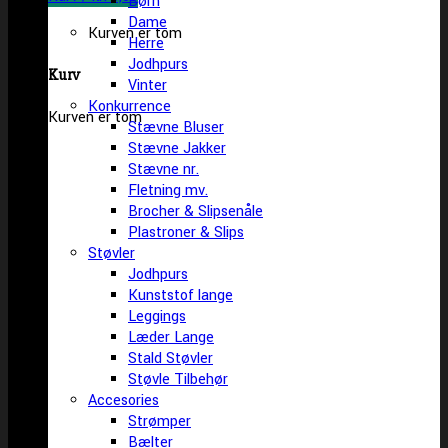
Børn
Dame
Kurven er tom
Herre
Jodhpurs
Kurv
Vinter
Konkurrence
Kurven er tom
Stævne Bluser
Stævne Jakker
Stævne nr.
Fletning mv.
Brocher & Slipsenåle
Plastroner & Slips
Støvler
Jodhpurs
Kunststof lange
Leggings
Læder Lange
Stald Støvler
Støvle Tilbehør
Accesories
Strømper
Bælter