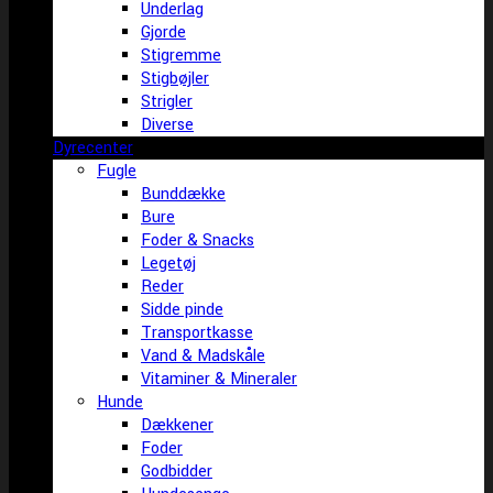
Underlag
Gjorde
Stigremme
Stigbøjler
Strigler
Diverse
Dyrecenter
Fugle
Bunddække
Bure
Foder & Snacks
Legetøj
Reder
Sidde pinde
Transportkasse
Vand & Madskåle
Vitaminer & Mineraler
Hunde
Dækkener
Foder
Godbidder