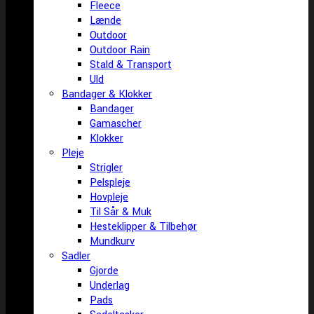
Fleece
Lænde
Outdoor
Outdoor Rain
Stald & Transport
Uld
Bandager & Klokker
Bandager
Gamascher
Klokker
Pleje
Strigler
Pelspleje
Hovpleje
Til Sår & Muk
Hesteklipper & Tilbehør
Mundkurv
Sadler
Gjorde
Underlag
Pads