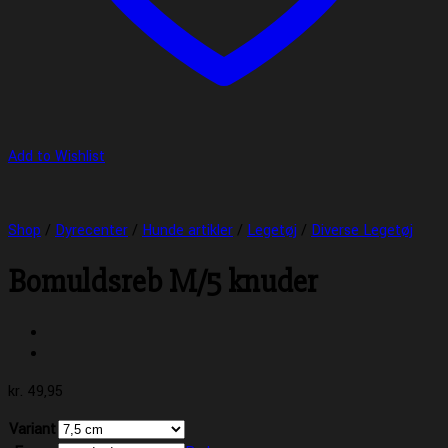
Add to Wishlist
Shop
/
Dyrecenter
/
Hunde artikler
/
Legetøj
/
Diverse Legetøj
Bomuldsreb M/5 knuder
kr.
49,95
Variant