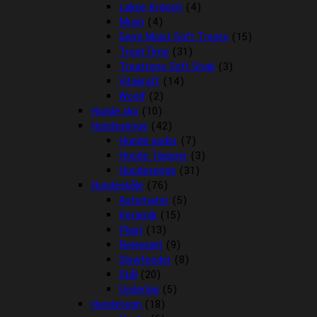
Lakse Krønch
(4)
Mush
(4)
Semi Moist Soft Treats
(15)
TreatTime
(31)
Treattime Soft Snak
(3)
Vitakraft
(14)
Woolf
(2)
Hunde sko
(10)
Hundesenge
(42)
Hunde puder
(7)
Hunde Tæpper
(3)
Hundesenge
(31)
Hundeskåle
(76)
Automater
(5)
Keramik
(15)
Plast
(13)
Rejsesæt
(9)
Slowfeeder
(8)
Stål
(20)
Underlag
(5)
Hundetegn
(18)