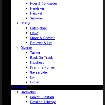
Huer & Tørklæder
Handsker
Hårpynt
Smykker
Udstyr
Ridehjelme
Piske
Spore & Remme
Reflexer & Lys
Diverse
Tasker
Back On Track
Kæphest
Kramme Ponyer
Gaveartikler
Div
Outlet
Til Hesten
Dækkener
Cooler Funktion
Dækken Tilbehør