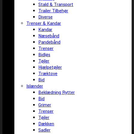
Stald & Transport
Trailer Tilbehør
Diverse
Trenser & Kandar
Kandar
Næsebånd
Pandebånd
Trenser
Bidløs
Tøjler
Hjælpetøjler
Træktove
Bid
Islænder
Beklædning Rytter
Bid
Grimer
Trenser
Tøjler
Dækken
Sadler