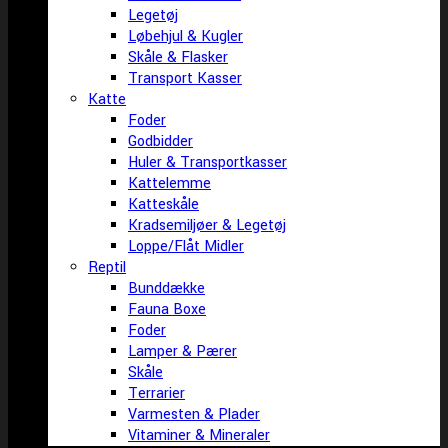
Legetøj
Løbehjul & Kugler
Skåle & Flasker
Transport Kasser
Katte
Foder
Godbidder
Huler & Transportkasser
Kattelemme
Katteskåle
Kradsemiljøer & Legetøj
Loppe/Flåt Midler
Reptil
Bunddække
Fauna Boxe
Foder
Lamper & Pærer
Skåle
Terrarier
Varmesten & Plader
Vitaminer & Mineraler