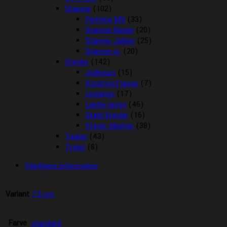
Stævne
(102)
Fletning MV
(33)
Stævne Bluser
(20)
Stævne Jakker
(25)
Stævne nr.
(20)
Støvler
(142)
Jodhpurs
(15)
Kunststof lange
(7)
Leggings
(17)
Læder lange
(46)
Stald Støvler
(16)
Støvle tilbehør
(38)
Tasker
(43)
Trøjer
(8)
Yderligere information
Variant
7,5 cm
Farve
standard