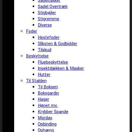
Sadeltasker
Sadel Overtræk
Stigbøjler
Stigremme
Diverse
Foder
Hestefoder
Sliksten & Godbidder
Tilskud
Beskyttelse
Fluebeskyttelse
Insektdækken & Masker
Hutter
Til Stalden
Til Boksen
Boksgardin
Hager
Hønet mv.
Krybber Spande
Mordax
Opbinding
Ophæng