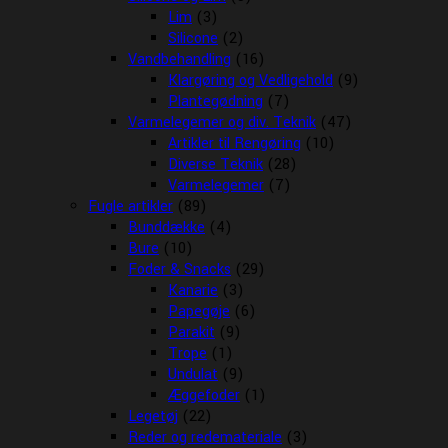
Lim
(3)
Silicone
(2)
Vandbehandling
(16)
Klargøring og Vedligehold
(9)
Plantegødning
(7)
Varmelegemer og div. Teknik
(47)
Artikler til Rengøring
(10)
Diverse Teknik
(28)
Varmelegemer
(7)
Fugle artikler
(89)
Bunddække
(4)
Bure
(10)
Foder & Snacks
(29)
Kanarie
(3)
Papegøje
(6)
Parakit
(9)
Trope
(1)
Undulat
(9)
Æggefoder
(1)
Legetøj
(22)
Reder og redemateriale
(3)