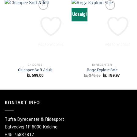
Udsalg!
Add to Wishlist
Add to Wishlist
CHICOPEE
DYRECENTER
Chicopee Soft Adult
Rogz Explore Sele
Den
Den
kr.
599,00
kr.
379,95
kr.
189,97
oprindelige
aktuelle
pris
pris
var:
er:
kr. 379,95.
kr. 189,97
KONTAKT INFO
Tufra Dyrecenter & Ridesport
Egtvedvej 1F 6000 Kolding
+45 75837817