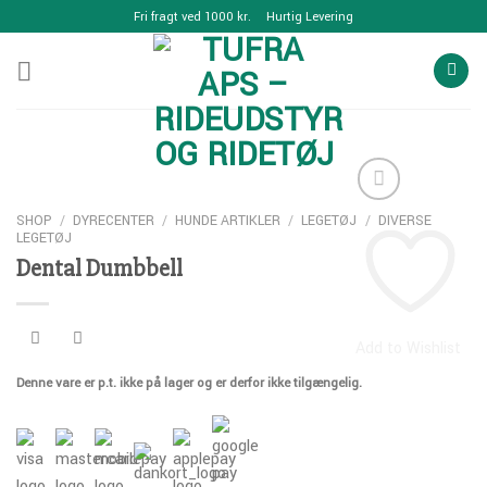
Skip
Fri fragt ved 1000 kr.
Hurtig Levering
to
content
SHOP
/
DYRECENTER
/
HUNDE ARTIKLER
/
LEGETØJ
/
DIVERSE
LEGETØJ
Dental Dumbbell
Add to Wishlist
Denne vare er p.t. ikke på lager og er derfor ikke tilgængelig.