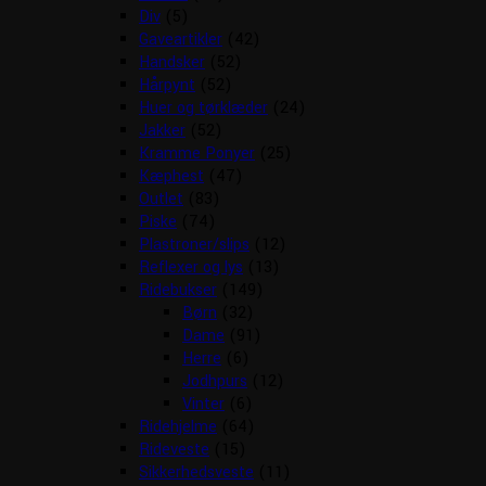
Div
(5)
Gaveartikler
(42)
Handsker
(52)
Hårpynt
(52)
Huer og tørklæder
(24)
Jakker
(52)
Kramme Ponyer
(25)
Kæphest
(47)
Outlet
(83)
Piske
(74)
Plastroner/slips
(12)
Reflexer og lys
(13)
Ridebukser
(149)
Børn
(32)
Dame
(91)
Herre
(6)
Jodhpurs
(12)
Vinter
(6)
Ridehjelme
(64)
Rideveste
(15)
Sikkerhedsveste
(11)