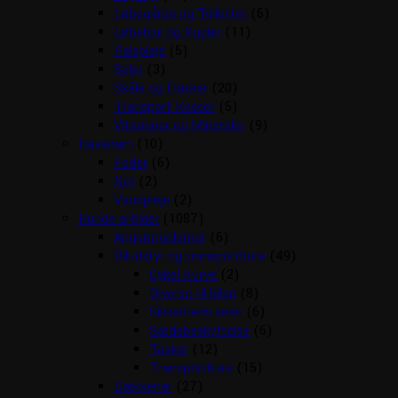
Løbegårde og Toiletter
(6)
Løbehjul og Kugler
(11)
Pelspleje
(5)
Seler
(3)
Skåle og Flasker
(20)
Transport Kasser
(5)
Vitaminer og Mineraler
(9)
Havedam
(10)
Foder
(6)
Net
(2)
Vandpleje
(2)
Hunde artikler
(1087)
Angstproblemer
(6)
Biludstyr og transportbure
(49)
Cykel Kurve
(2)
Diverse til bilen
(8)
Sikkerheds seler
(6)
Sædebeskyttelse
(6)
Tasker
(12)
Transportbure
(15)
Dækkener
(27)