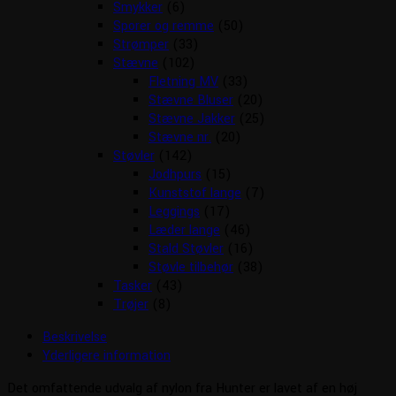
Smykker
(6)
Sporer og remme
(50)
Strømper
(33)
Stævne
(102)
Fletning MV
(33)
Stævne Bluser
(20)
Stævne Jakker
(25)
Stævne nr.
(20)
Støvler
(142)
Jodhpurs
(15)
Kunststof lange
(7)
Leggings
(17)
Læder lange
(46)
Stald Støvler
(16)
Støvle tilbehør
(38)
Tasker
(43)
Trøjer
(8)
Beskrivelse
Yderligere information
Det omfattende udvalg af nylon fra Hunter er lavet af en høj