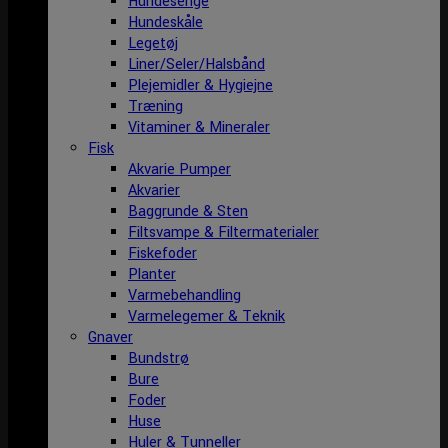
Hundesenge
Hundeskåle
Legetøj
Liner/Seler/Halsbånd
Plejemidler & Hygiejne
Træning
Vitaminer & Mineraler
Fisk
Akvarie Pumper
Akvarier
Baggrunde & Sten
Filtsvampe & Filtermaterialer
Fiskefoder
Planter
Varmebehandling
Varmelegemer & Teknik
Gnaver
Bundstrø
Bure
Foder
Huse
Huler & Tunneller