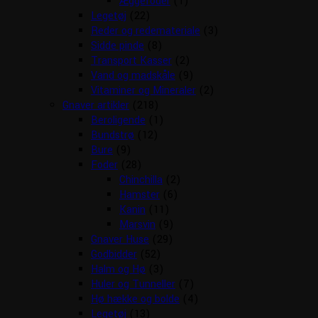
Æggefoder
(1)
Legetøj
(22)
Reder og redemateriale
(3)
Sidde pinde
(8)
Transport Kasser
(2)
Vand og madskåle
(9)
Vitaminer og Mineraler
(2)
Gnaver artikler
(218)
Beroligende
(1)
Bundstrø
(12)
Bure
(9)
Foder
(28)
Chinchilla
(2)
Hamster
(6)
Kanin
(11)
Marsvin
(9)
Gnaver Huse
(29)
Godbidder
(52)
Halm og Hø
(3)
Huler og Tunneller
(7)
Hø hække og bolde
(4)
Legetøj
(13)