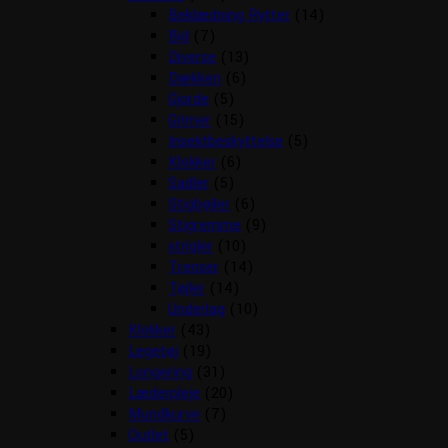
Beklædning Rytter
(14)
Bid
(7)
Diverse
(13)
Dækken
(6)
Gjorde
(5)
Grimer
(15)
Insektbeskyttelse
(5)
Klokker
(6)
Sadler
(5)
Stigbøjler
(6)
Stigremme
(9)
strigler
(10)
Trenser
(14)
Tøjler
(14)
Underlag
(10)
Klokker
(43)
Legetøj
(19)
Longering
(31)
Læderpleje
(20)
Mundkurve
(7)
Outlet
(5)