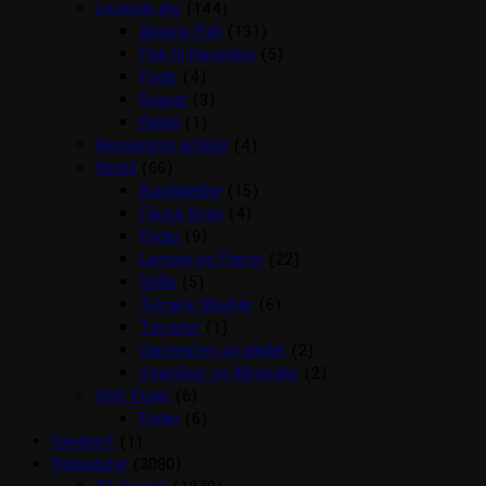
Levende dyr
(144)
Akvarie Fisk
(131)
Fisk til Havedam
(5)
Fugle
(4)
Gnaver
(3)
Reptil
(1)
Rengørings artikler
(4)
Reptil
(66)
Bunddække
(15)
Fauna Boxe
(4)
Foder
(9)
Lamper og Pærer
(22)
Skåle
(5)
Terrarie tilbehør
(6)
Terrarier
(1)
Varmesten og plader
(2)
Vitaminer og Mineraler
(2)
Vildt Fugle
(6)
Foder
(6)
Gavekort
(1)
Rideudstyr
(3080)