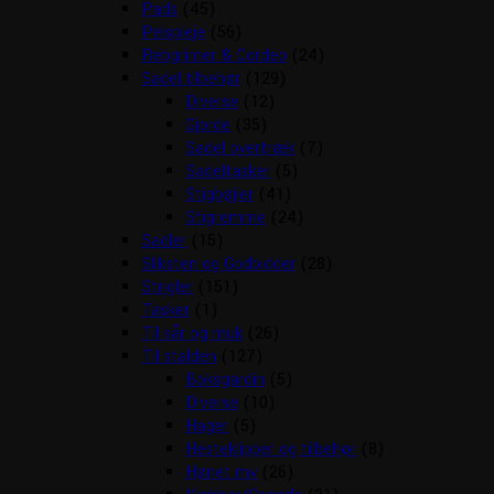
Pads
(45)
Pelspleje
(56)
Rebgrimer & Cordeo
(24)
Sadel tilbehør
(129)
Diverse
(12)
Gjorde
(35)
Sadel overtræk
(7)
Sadeltasker
(5)
Stigbøjler
(41)
Stigremme
(24)
Sadler
(15)
Sliksten og Godbidder
(28)
Strigler
(151)
Tasker
(1)
Til sår og muk
(26)
Til stalden
(127)
Boksgardin
(5)
Diverse
(10)
Hager
(5)
Hesteklipper og tilbehør
(8)
Hønet mv
(26)