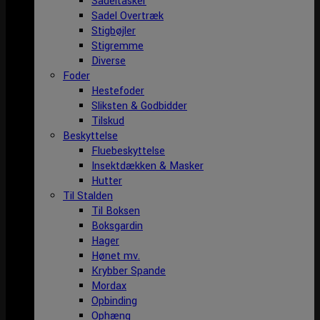
Sadeltasker
Sadel Overtræk
Stigbøjler
Stigremme
Diverse
Foder
Hestefoder
Sliksten & Godbidder
Tilskud
Beskyttelse
Fluebeskyttelse
Insektdækken & Masker
Hutter
Til Stalden
Til Boksen
Boksgardin
Hager
Hønet mv.
Krybber Spande
Mordax
Opbinding
Ophæng