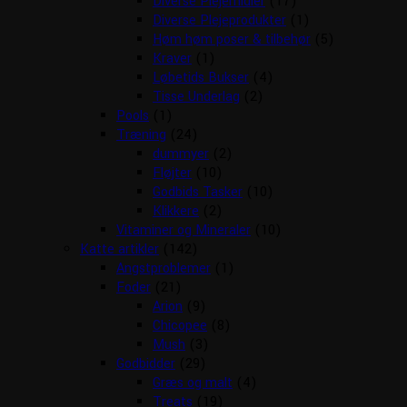
Diverse Plejemidler
(17)
Diverse Plejeprodukter
(1)
Høm høm poser & tilbehør
(5)
Kraver
(1)
Løbetids Bukser
(4)
Tisse Underlag
(2)
Pools
(1)
Træning
(24)
dummyer
(2)
Fløjter
(10)
Godbids Tasker
(10)
Klikkere
(2)
Vitaminer og Mineraler
(10)
Katte artikler
(142)
Angstproblemer
(1)
Foder
(21)
Arion
(9)
Chicopee
(8)
Mush
(3)
Godbidder
(29)
Græs og malt
(4)
Treats
(19)