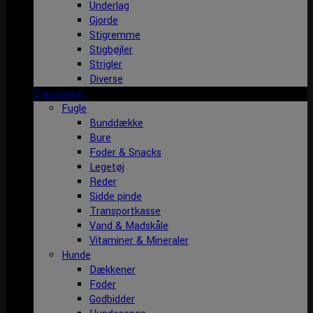
Underlag
Gjorde
Stigremme
Stigbøjler
Strigler
Diverse
Dyrecenter
Fugle
Bunddække
Bure
Foder & Snacks
Legetøj
Reder
Sidde pinde
Transportkasse
Vand & Madskåle
Vitaminer & Mineraler
Hunde
Dækkener
Foder
Godbidder