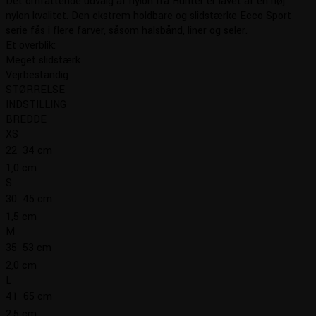
Det omfattende udvalg af nylon fra Hunter er lavet af en høj
til
nylon kvalitet. Den ekstrem holdbare og slidstærke Ecco Sport
kr. 59,95
serie fås i flere farver, såsom halsbånd, liner og seler.
Et overblik:
Meget slidstærk
Vejrbestandig
STØRRELSE
INDSTILLING
BREDDE
XS
22  34 cm
1,0 cm
S
30  45 cm
1,5 cm
M
35  53 cm
2,0 cm
L
41  65 cm
2,5 cm