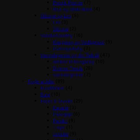
Plastik Planter
(7)
Reje og Malle Huler
(4)
Silicone og Lim
(5)
Lim
(3)
Silicone
(2)
Vandbehandling
(16)
Klargøring og Vedligehold
(9)
Plantegødning
(7)
Varmelegemer og div. Teknik
(47)
Artikler til Rengøring
(10)
Diverse Teknik
(28)
Varmelegemer
(7)
Fugle artikler
(89)
Bunddække
(4)
Bure
(10)
Foder & Snacks
(29)
Kanarie
(3)
Papegøje
(6)
Parakit
(9)
Trope
(1)
Undulat
(9)