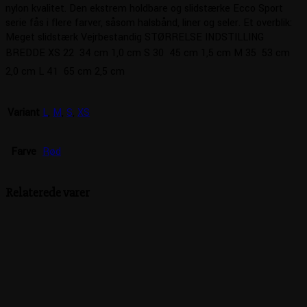
nylon kvalitet. Den ekstrem holdbare og slidstærke Ecco Sport
serie fås i flere farver, såsom halsbånd, liner og seler. Et overblik:
Meget slidstærk Vejrbestandig STØRRELSE INDSTILLING
BREDDE XS 22  34 cm 1,0 cm S 30  45 cm 1,5 cm M 35  53 cm
2,0 cm L 41  65 cm 2,5 cm
Variant
L
,
M
,
S
,
XS
Farve
Rød
Relaterede varer