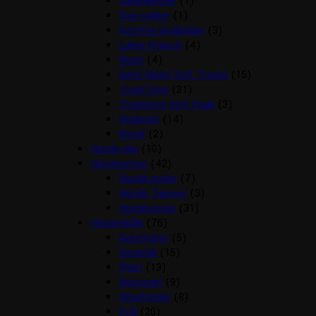
Julekalender
(1)
Kiwi walker
(1)
Kornfrie Godbidder
(3)
Lakse Krønch
(4)
Mush
(4)
Semi Moist Soft Treats
(15)
TreatTime
(31)
Treattime Soft Snak
(3)
Vitakraft
(14)
Woolf
(2)
Hunde sko
(10)
Hundesenge
(42)
Hunde puder
(7)
Hunde Tæpper
(3)
Hundesenge
(31)
Hundeskåle
(76)
Automater
(5)
Keramik
(15)
Plast
(13)
Rejsesæt
(9)
Slowfeeder
(8)
Stål
(20)