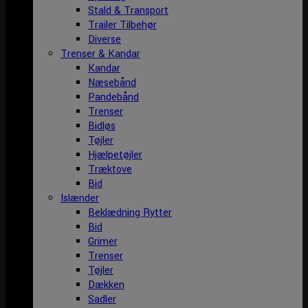
Stald & Transport
Trailer Tilbehør
Diverse
Trenser & Kandar
Kandar
Næsebånd
Pandebånd
Trenser
Bidløs
Tøjler
Hjælpetøjler
Træktove
Bid
Islænder
Beklædning Rytter
Bid
Grimer
Trenser
Tøjler
Dækken
Sadler