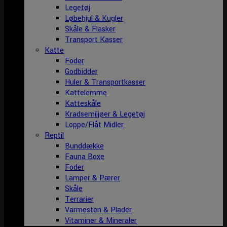
Legetøj
Løbehjul & Kugler
Skåle & Flasker
Transport Kasser
Katte
Foder
Godbidder
Huler & Transportkasser
Kattelemme
Katteskåle
Kradsemiljøer & Legetøj
Loppe/Flåt Midler
Reptil
Bunddække
Fauna Boxe
Foder
Lamper & Pærer
Skåle
Terrarier
Varmesten & Plader
Vitaminer & Mineraler