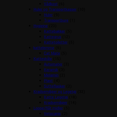
Vådkost
(6)
Huler og Transportkasser
(10)
Huler
(9)
Transportbure
(1)
Hygiejne
(23)
Kattebakker
(5)
Kattegrus
(12)
Kattetoiletter
(5)
kattelemme
(5)
Cat Mate
(5)
Katteskåle
(15)
Automater
(3)
Keramik
(3)
Melamin
(2)
Plast
(4)
Sutteflasker
(2)
Kradsemiljøer og Legetøj
(32)
Katte Legetøj
(18)
Kradsemiljøer
(14)
Loppe/flåt midler
(5)
Vetocanis
(2)