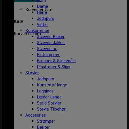
Børn
Dame
Kurven er tom
Herre
Jodhpurs
Kurv
Vinter
Konkurrence
Kurven er tom
Stævne Bluser
Stævne Jakker
Stævne nr.
Fletning mv.
Brocher & Slipsenåle
Plastroner & Slips
Støvler
Jodhpurs
Kunststof lange
Leggings
Læder Lange
Stald Støvler
Støvle Tilbehør
Accesories
Strømper
Bælter