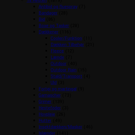
Til Hesten
(1879)
Antibid og fluespray
(7)
Bandager
(28)
Bid
(86)
Boxe og Tasker
(28)
Dækkener
(116)
Cooler/Funktion
(11)
Dækken Tilbehør
(21)
Fleece
(12)
Lænde
(7)
Outdoor
(40)
Outdoor Rain
(15)
Stald/Transport
(4)
Uld
(3)
Fortøj og martingal
(9)
Gamascher
(73)
Grimer
(139)
Hestefoder
(3)
Hovpleje
(26)
Hutter
(49)
Insektdækken/Masker
(46)
Islænder
(141)