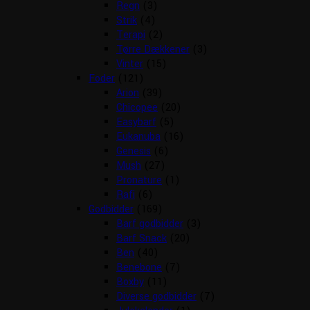
Regn
(3)
Strik
(4)
Terapi
(2)
Tørre Dækkener
(3)
Vinter
(15)
Foder
(121)
Arion
(39)
Chicopee
(20)
Easybarf
(5)
Eukanuba
(16)
Genesis
(6)
Mush
(27)
Pronature
(1)
Rafi
(6)
Godbidder
(169)
Barf godbidder
(3)
Barf Snack
(20)
Ben
(40)
Benebone
(7)
Boxby
(11)
Diverse godbidder
(7)