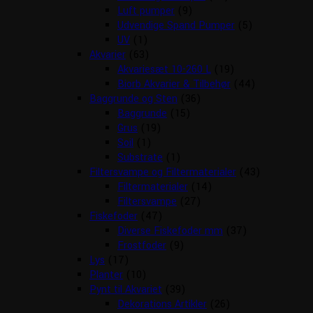
Luft pumper
(9)
Udvendige Spand Pumper
(5)
UV
(1)
Akvarier
(63)
Akvariesæt 10-260 L
(19)
Biorb Akvarier & Tilbehør
(44)
Baggrunde og Sten
(36)
Baggrunde
(15)
Grus
(19)
Soil
(1)
Substrate
(1)
Filtersvampe og Filtermaterialer
(43)
Filtermaterialer
(14)
Filtersvampe
(27)
Fiskefoder
(47)
Diverse Fiskefoder mm
(37)
Frostfoder
(9)
Lys
(17)
Planter
(10)
Pynt til Akvariet
(39)
Dekorations Artikler
(26)