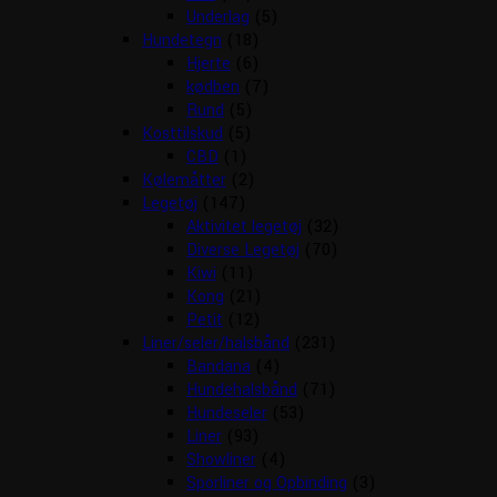
Underlag
(5)
Hundetegn
(18)
Hjerte
(6)
kødben
(7)
Rund
(5)
Kosttilskud
(5)
CBD
(1)
Kølemåtter
(2)
Legetøj
(147)
Aktivitet legetøj
(32)
Diverse Legetøj
(70)
Kiwi
(11)
Kong
(21)
Petit
(12)
Liner/seler/halsbånd
(231)
Bandana
(4)
Hundehalsbånd
(71)
Hundeseler
(53)
Liner
(93)
Showliner
(4)
Sporliner og Opbinding
(3)