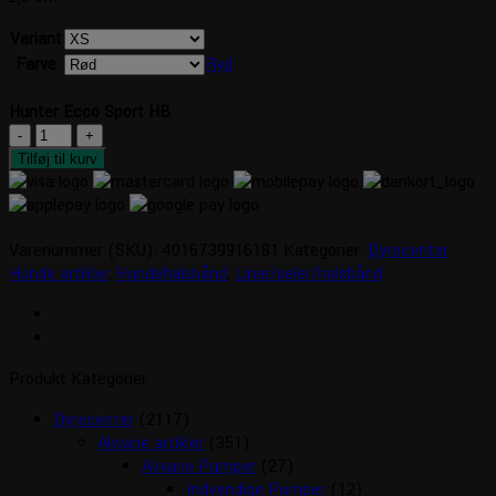
Variant
Farve
Ryd
Hunter Ecco Sport HB
Hunter
Ecco
Tilføj til kurv
Sport
HB
antal
Varenummer (SKU):
4016739916181
Kategorier:
Dyrecenter
,
Hunde artikler
,
Hundehalsbånd
,
Liner/seler/halsbånd
Produkt Kategorier
Dyrecenter
(2117)
Akvarie artikler
(351)
Akvarie Pumper
(27)
Indvendige Pumper
(12)