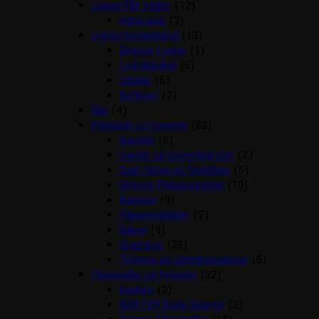
Loppe/flåt midler
(12)
Vetocanis
(3)
Lygter/lyshalsbånd
(13)
Diverse Lygter
(1)
Lyshalsbånd
(5)
Orbiloc
(5)
Reflexer
(2)
Olie
(4)
Pelspleje og trimning
(88)
Børster
(6)
Carder og Gummibørster
(7)
Coat Kings og Shedders
(5)
Diverse Plejeprodukter
(10)
Kamme
(9)
Klippemaskiner
(7)
Sakse
(9)
Shampoo
(29)
Trimme og Udredningsknive
(6)
Plejemidler og hygiejne
(32)
bagben
(2)
BUSTER Body Sleeves
(2)