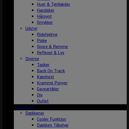
Huer & Tørklæder
Handsker
Hårpynt
Smykker
Udstyr
Ridehjelme
Piske
Spore & Remme
Reflexer & Lys
Diverse
Tasker
Back On Track
Kæphest
Kramme Ponyer
Gaveartikler
Div
Outlet
Til Hesten
Dækkener
Cooler Funktion
Dækken Tilbehør