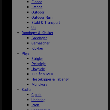
Fleece
Lænde
Outdoor
Outdoor Rain
Stald & Transport
Uld
Bandager & Klokker
Bandager
Gamascher
Klokker
Pleje
Strigler
Pelspleje
Hovpleje
Til Sår & Muk
Hesteklipper & Tilbehør
Mundkurv
Sadler
Gjorde
Underlag
Pads