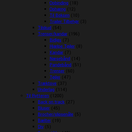
Opbinding
(18)
Ophæng
(12)
Til Boksen
(10)
Trailer Tilbehør
(3)
Tilskud
(54)
Trenser/kandar
(196)
Bidløs
(7)
Hjælpe Tøjler
(8)
Kandar
(7)
Næsebånd
(14)
Pandebånd
(51)
Trenser
(60)
Tøjler
(47)
Træktove
(37)
Underlag
(114)
Til Rytteren
(1200)
Back on track
(27)
Bluser
(45)
Brocher/slipsenåle
(5)
Bælter
(19)
Div
(5)