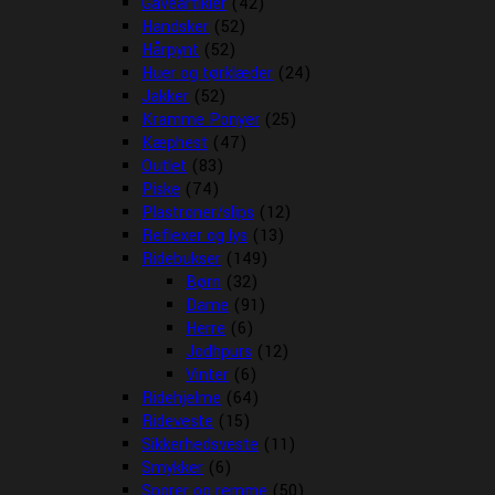
Gaveartikler
(42)
Handsker
(52)
Hårpynt
(52)
Huer og tørklæder
(24)
Jakker
(52)
Kramme Ponyer
(25)
Kæphest
(47)
Outlet
(83)
Piske
(74)
Plastroner/slips
(12)
Reflexer og lys
(13)
Ridebukser
(149)
Børn
(32)
Dame
(91)
Herre
(6)
Jodhpurs
(12)
Vinter
(6)
Ridehjelme
(64)
Rideveste
(15)
Sikkerhedsveste
(11)
Smykker
(6)
Sporer og remme
(50)