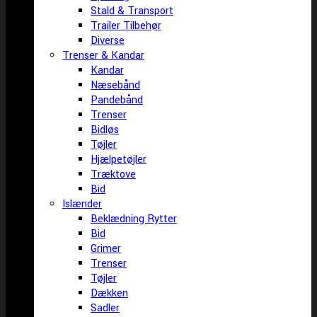
Stald & Transport
Trailer Tilbehør
Diverse
Trenser & Kandar
Kandar
Næsebånd
Pandebånd
Trenser
Bidløs
Tøjler
Hjælpetøjler
Træktove
Bid
Islænder
Beklædning Rytter
Bid
Grimer
Trenser
Tøjler
Dækken
Sadler