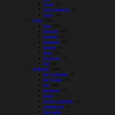
Terapi
(2)
Tørre Dækkener
(3)
Vinter
(15)
Foder
(121)
Arion
(39)
Chicopee
(20)
Easybarf
(5)
Eukanuba
(16)
Genesis
(6)
Mush
(27)
Pronature
(1)
Rafi
(6)
Godbidder
(169)
Barf godbidder
(3)
Barf Snack
(20)
Ben
(40)
Benebone
(7)
Boxby
(11)
Diverse godbidder
(7)
Julekalender
(1)
Kiwi walker
(1)