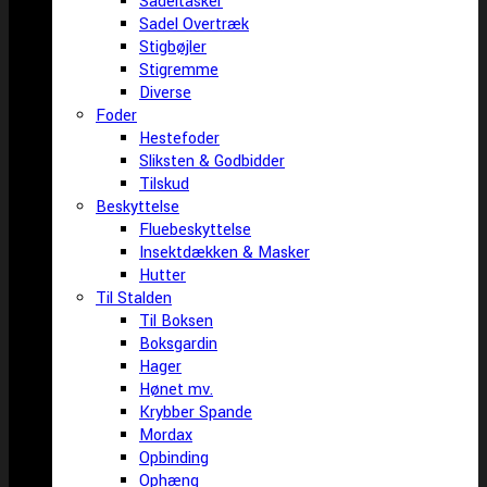
Sadeltasker
Sadel Overtræk
Stigbøjler
Stigremme
Diverse
Foder
Hestefoder
Sliksten & Godbidder
Tilskud
Beskyttelse
Fluebeskyttelse
Insektdækken & Masker
Hutter
Til Stalden
Til Boksen
Boksgardin
Hager
Hønet mv.
Krybber Spande
Mordax
Opbinding
Ophæng