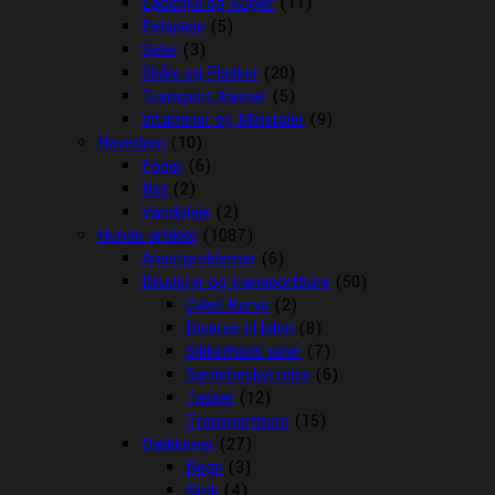
Løbehjul og Kugler
(11)
Pelspleje
(5)
Seler
(3)
Skåle og Flasker
(20)
Transport Kasser
(5)
Vitaminer og Mineraler
(9)
Havedam
(10)
Foder
(6)
Net
(2)
Vandpleje
(2)
Hunde artikler
(1087)
Angstproblemer
(6)
Biludstyr og transportbure
(50)
Cykel Kurve
(2)
Diverse til bilen
(8)
Sikkerheds seler
(7)
Sædebeskyttelse
(6)
Tasker
(12)
Transportbure
(15)
Dækkener
(27)
Regn
(3)
Strik
(4)