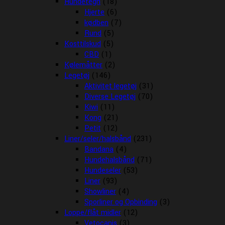
Hundetegn
(18)
Hjerte
(6)
kødben
(7)
Rund
(5)
Kosttilskud
(5)
CBD
(1)
Kølemåtter
(2)
Legetøj
(146)
Aktivitet legetøj
(31)
Diverse Legetøj
(70)
Kiwi
(11)
Kong
(21)
Petit
(12)
Liner/seler/halsbånd
(231)
Bandana
(4)
Hundehalsbånd
(71)
Hundeseler
(53)
Liner
(93)
Showliner
(4)
Sporliner og Opbinding
(3)
Loppe/flåt midler
(12)
Vetocanis
(3)