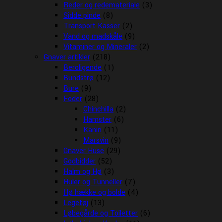
Reder og redemateriale
(3)
Sidde pinde
(8)
Transport Kasser
(2)
Vand og madskåle
(9)
Vitaminer og Mineraler
(2)
Gnaver artikler
(218)
Beroligende
(1)
Bundstrø
(12)
Bure
(9)
Foder
(28)
Chinchilla
(2)
Hamster
(6)
Kanin
(11)
Marsvin
(9)
Gnaver Huse
(29)
Godbidder
(52)
Halm og Hø
(3)
Huler og Tunneller
(7)
Hø hække og bolde
(4)
Legetøj
(13)
Løbegårde og Toiletter
(6)