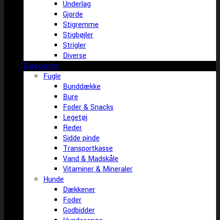
Underlag
Gjorde
Stigremme
Stigbøjler
Strigler
Diverse
Dyrecenter
Fugle
Bunddække
Bure
Foder & Snacks
Legetøj
Reder
Sidde pinde
Transportkasse
Vand & Madskåle
Vitaminer & Mineraler
Hunde
Dækkener
Foder
Godbidder