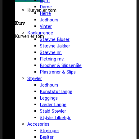
Børn
Dame
Kurven er tom
Herre
Jodhpurs
Kurv
Vinter
Konkurrence
Kurven er tom
Stævne Bluser
Stævne Jakker
Stævne nr.
Fletning mv.
Brocher & Slipsenåle
Plastroner & Slips
Støvler
Jodhpurs
Kunststof lange
Leggings
Læder Lange
Stald Støvler
Støvle Tilbehør
Accesories
Strømper
Bælter