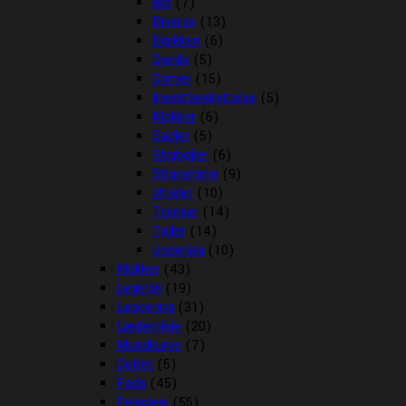
Bid
(7)
Diverse
(13)
Dækken
(6)
Gjorde
(5)
Grimer
(15)
Insektbeskyttelse
(5)
Klokker
(6)
Sadler
(5)
Stigbøjler
(6)
Stigremme
(9)
strigler
(10)
Trenser
(14)
Tøjler
(14)
Underlag
(10)
Klokker
(43)
Legetøj
(19)
Longering
(31)
Læderpleje
(20)
Mundkurve
(7)
Outlet
(5)
Pads
(45)
Pelspleje
(56)