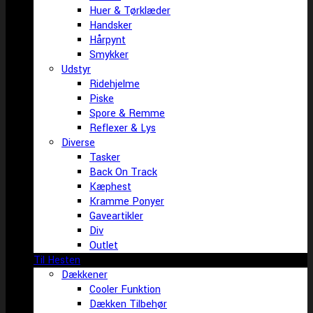
Huer & Tørklæder
Handsker
Hårpynt
Smykker
Udstyr
Ridehjelme
Piske
Spore & Remme
Reflexer & Lys
Diverse
Tasker
Back On Track
Kæphest
Kramme Ponyer
Gaveartikler
Div
Outlet
Til Hesten
Dækkener
Cooler Funktion
Dækken Tilbehør