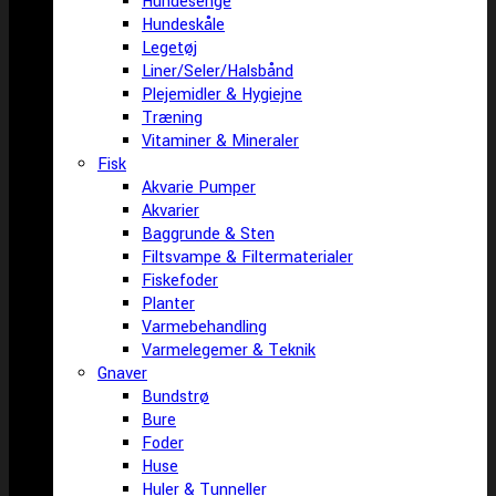
Hundesenge
Hundeskåle
Legetøj
Liner/Seler/Halsbånd
Plejemidler & Hygiejne
Træning
Vitaminer & Mineraler
Fisk
Akvarie Pumper
Akvarier
Baggrunde & Sten
Filtsvampe & Filtermaterialer
Fiskefoder
Planter
Varmebehandling
Varmelegemer & Teknik
Gnaver
Bundstrø
Bure
Foder
Huse
Huler & Tunneller