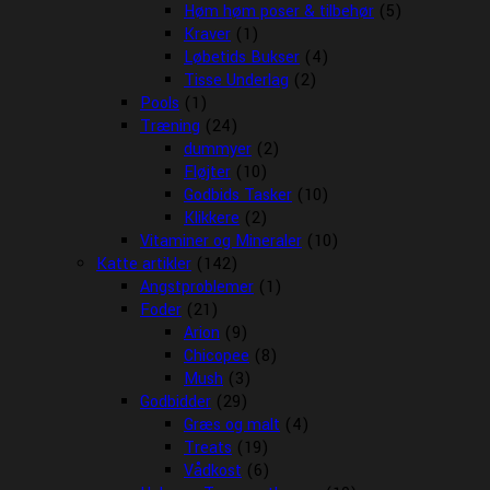
Høm høm poser & tilbehør
(5)
Kraver
(1)
Løbetids Bukser
(4)
Tisse Underlag
(2)
Pools
(1)
Træning
(24)
dummyer
(2)
Fløjter
(10)
Godbids Tasker
(10)
Klikkere
(2)
Vitaminer og Mineraler
(10)
Katte artikler
(142)
Angstproblemer
(1)
Foder
(21)
Arion
(9)
Chicopee
(8)
Mush
(3)
Godbidder
(29)
Græs og malt
(4)
Treats
(19)
Vådkost
(6)