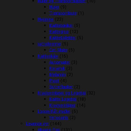
Huler og Transportkasser
(10)
Huler
(9)
Transportbure
(1)
Hygiejne
(23)
Kattebakker
(5)
Kattegrus
(12)
Kattetoiletter
(5)
kattelemme
(5)
Cat Mate
(5)
Katteskåle
(15)
Automater
(3)
Keramik
(3)
Melamin
(2)
Plast
(4)
Sutteflasker
(2)
Kradsemiljøer og Legetøj
(32)
Katte Legetøj
(18)
Kradsemiljøer
(14)
Loppe/flåt midler
(5)
Vetocanis
(2)
Levende dyr
(144)
Akvarie Fisk
(131)