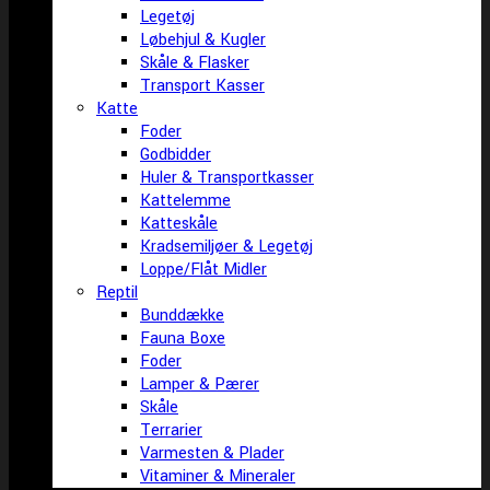
Legetøj
Løbehjul & Kugler
Skåle & Flasker
Transport Kasser
Katte
Foder
Godbidder
Huler & Transportkasser
Kattelemme
Katteskåle
Kradsemiljøer & Legetøj
Loppe/Flåt Midler
Reptil
Bunddække
Fauna Boxe
Foder
Lamper & Pærer
Skåle
Terrarier
Varmesten & Plader
Vitaminer & Mineraler