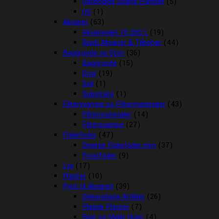
Udvendige Spand Pumper
(5)
UV
(1)
Akvarier
(63)
Akvariesæt 10-260 L
(19)
Biorb Akvarier & Tilbehør
(44)
Baggrunde og Sten
(36)
Baggrunde
(15)
Grus
(19)
Soil
(1)
Substrate
(1)
Filtersvampe og Filtermaterialer
(43)
Filtermaterialer
(14)
Filtersvampe
(27)
Fiskefoder
(47)
Diverse Fiskefoder mm
(37)
Frostfoder
(9)
Lys
(17)
Planter
(10)
Pynt til Akvariet
(39)
Dekorations Artikler
(26)
Plastik Planter
(7)
Reje og Malle Huler
(4)