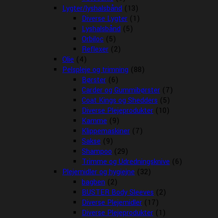
Lygter/lyshalsbånd
(13)
Diverse Lygter
(1)
Lyshalsbånd
(5)
Orbiloc
(5)
Reflexer
(2)
Olie
(4)
Pelspleje og trimning
(88)
Børster
(6)
Carder og Gummibørster
(7)
Coat Kings og Shedders
(5)
Diverse Plejeprodukter
(10)
Kamme
(9)
Klippemaskiner
(7)
Sakse
(9)
Shampoo
(29)
Trimme og Udredningsknive
(6)
Plejemidler og hygiejne
(32)
bagben
(2)
BUSTER Body Sleeves
(2)
Diverse Plejemidler
(17)
Diverse Plejeprodukter
(1)