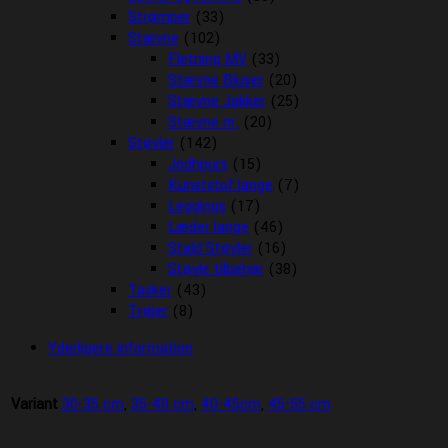
Strømper
(33)
Stævne
(102)
Fletning MV
(33)
Stævne Bluser
(20)
Stævne Jakker
(25)
Stævne nr.
(20)
Støvler
(142)
Jodhpurs
(15)
Kunststof lange
(7)
Leggings
(17)
Læder lange
(46)
Stald Støvler
(16)
Støvle tilbehør
(38)
Tasker
(43)
Trøjer
(8)
Yderligere information
Variant
30-35 cm
,
35-40 cm
,
40-45cm
,
45-55 cm