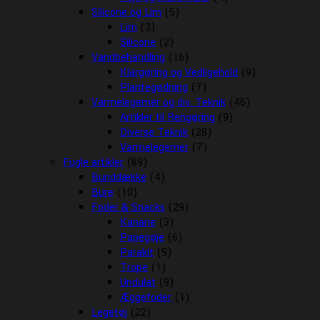
Silicone og Lim
(5)
Lim
(3)
Silicone
(2)
Vandbehandling
(16)
Klargøring og Vedligehold
(9)
Plantegødning
(7)
Varmelegemer og div. Teknik
(46)
Artikler til Rengøring
(9)
Diverse Teknik
(28)
Varmelegemer
(7)
Fugle artikler
(89)
Bunddække
(4)
Bure
(10)
Foder & Snacks
(29)
Kanarie
(3)
Papegøje
(6)
Parakit
(9)
Trope
(1)
Undulat
(9)
Æggefoder
(1)
Legetøj
(22)