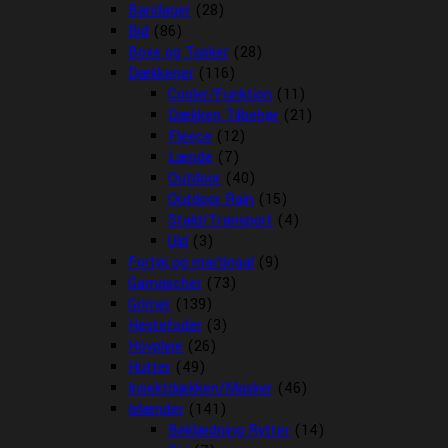
Bandager
(28)
Bid
(86)
Boxe og Tasker
(28)
Dækkener
(116)
Cooler/Funktion
(11)
Dækken Tilbehør
(21)
Fleece
(12)
Lænde
(7)
Outdoor
(40)
Outdoor Rain
(15)
Stald/Transport
(4)
Uld
(3)
Fortøj og martingal
(9)
Gamascher
(73)
Grimer
(139)
Hestefoder
(3)
Hovpleje
(26)
Hutter
(49)
Insektdækken/Masker
(46)
Islænder
(141)
Beklædning Rytter
(14)