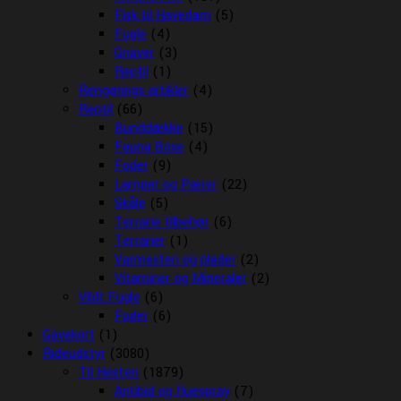
Fisk til Havedam
(5)
Fugle
(4)
Gnaver
(3)
Reptil
(1)
Rengørings artikler
(4)
Reptil
(66)
Bunddække
(15)
Fauna Boxe
(4)
Foder
(9)
Lamper og Pærer
(22)
Skåle
(5)
Terrarie tilbehør
(6)
Terrarier
(1)
Varmesten og plader
(2)
Vitaminer og Mineraler
(2)
Vildt Fugle
(6)
Foder
(6)
Gavekort
(1)
Rideudstyr
(3080)
Til Hesten
(1879)
Antibid og fluespray
(7)