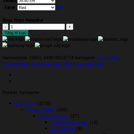
Variant
Farve
Ryd
Rogz Rope Halsbånd
Rogz
Rope
Tilføj til kurv
Halsbånd
antal
Varenummer (SKU):
649510023774
Kategorier:
Dyrecenter
,
Hunde artikler
,
Hundehalsbånd
,
Liner/seler/halsbånd
Produkt Kategorier
Dyrecenter
(2116)
Akvarie artikler
(350)
Akvarie Pumper
(27)
Indvendige Pumper
(12)
Luft pumper
(9)