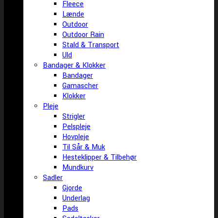
Fleece
Lænde
Outdoor
Outdoor Rain
Stald & Transport
Uld
Bandager & Klokker
Bandager
Gamascher
Klokker
Pleje
Strigler
Pelspleje
Hovpleje
Til Sår & Muk
Hesteklipper & Tilbehør
Mundkurv
Sadler
Gjorde
Underlag
Pads