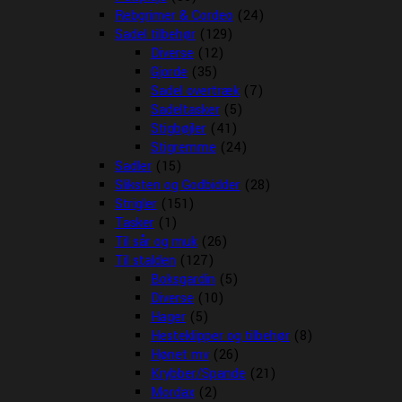
Rebgrimer & Cordeo
(24)
Sadel tilbehør
(129)
Diverse
(12)
Gjorde
(35)
Sadel overtræk
(7)
Sadeltasker
(5)
Stigbøjler
(41)
Stigremme
(24)
Sadler
(15)
Sliksten og Godbidder
(28)
Strigler
(151)
Tasker
(1)
Til sår og muk
(26)
Til stalden
(127)
Boksgardin
(5)
Diverse
(10)
Hager
(5)
Hesteklipper og tilbehør
(8)
Hønet mv
(26)
Krybber/Spande
(21)
Mordax
(2)