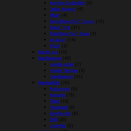
Kornfrie Godbidder
(3)
Lakse Krønch
(4)
Mush
(4)
Semi Moist Soft Treats
(15)
TreatTime
(31)
Treattime Soft Snak
(3)
Vitakraft
(14)
Woolf
(2)
Hunde sko
(10)
Hundesenge
(42)
Hunde puder
(7)
Hunde Tæpper
(3)
Hundesenge
(31)
Hundeskåle
(76)
Automater
(5)
Keramik
(15)
Plast
(13)
Rejsesæt
(9)
Slowfeeder
(8)
Stål
(20)
Underlag
(5)