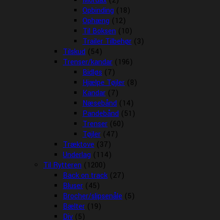
Mordax
(2)
Opbinding
(18)
Ophæng
(12)
Til Boksen
(10)
Trailer Tilbehør
(3)
Tilskud
(54)
Trenser/kandar
(196)
Bidløs
(7)
Hjælpe Tøjler
(8)
Kandar
(7)
Næsebånd
(14)
Pandebånd
(51)
Trenser
(60)
Tøjler
(47)
Træktove
(37)
Underlag
(114)
Til Rytteren
(1200)
Back on track
(27)
Bluser
(45)
Brocher/slipsenåle
(5)
Bælter
(19)
Div
(5)