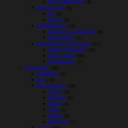
Reje og Malle Huler
(4)
Silicone og Lim
(5)
Lim
(3)
Silicone
(2)
Vandbehandling
(16)
Klargøring og Vedligehold
(9)
Plantegødning
(7)
Varmelegemer og div. Teknik
(47)
Artikler til Rengøring
(10)
Diverse Teknik
(28)
Varmelegemer
(7)
Fugle artikler
(90)
Bunddække
(4)
Bure
(10)
Foder & Snacks
(29)
Kanarie
(3)
Papegøje
(6)
Parakit
(9)
Trope
(1)
Undulat
(9)
Æggefoder
(1)