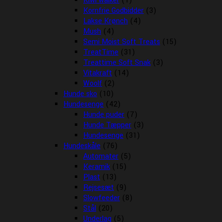
Kiwi walker
(1)
Kornfrie Godbidder
(3)
Lakse Krønch
(4)
Mush
(4)
Semi Moist Soft Treats
(15)
TreatTime
(31)
Treattime Soft Snak
(3)
Vitakraft
(14)
Woolf
(2)
Hunde sko
(10)
Hundesenge
(42)
Hunde puder
(7)
Hunde Tæpper
(3)
Hundesenge
(31)
Hundeskåle
(76)
Automater
(5)
Keramik
(15)
Plast
(13)
Rejsesæt
(9)
Slowfeeder
(8)
Stål
(20)
Underlag
(5)