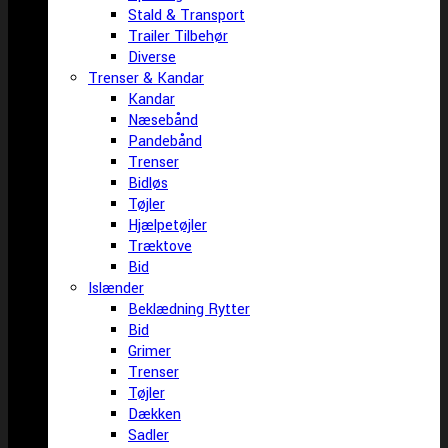
Stald & Transport
Trailer Tilbehør
Diverse
Trenser & Kandar
Kandar
Næsebånd
Pandebånd
Trenser
Bidløs
Tøjler
Hjælpetøjler
Træktove
Bid
Islænder
Beklædning Rytter
Bid
Grimer
Trenser
Tøjler
Dækken
Sadler