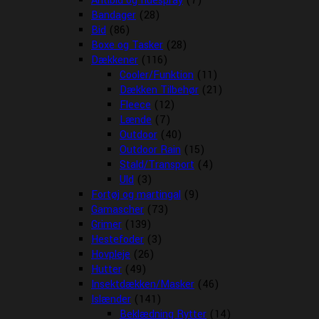
Antibid og fluespray
(7)
Bandager
(28)
Bid
(86)
Boxe og Tasker
(28)
Dækkener
(116)
Cooler/Funktion
(11)
Dækken Tilbehør
(21)
Fleece
(12)
Lænde
(7)
Outdoor
(40)
Outdoor Rain
(15)
Stald/Transport
(4)
Uld
(3)
Fortøj og martingal
(9)
Gamascher
(73)
Grimer
(139)
Hestefoder
(3)
Hovpleje
(26)
Hutter
(49)
Insektdækken/Masker
(46)
Islænder
(141)
Beklædning Rytter
(14)