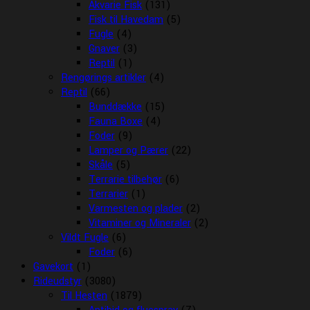
Akvarie Fisk
(131)
Fisk til Havedam
(5)
Fugle
(4)
Gnaver
(3)
Reptil
(1)
Rengørings artikler
(4)
Reptil
(66)
Bunddække
(15)
Fauna Boxe
(4)
Foder
(9)
Lamper og Pærer
(22)
Skåle
(5)
Terrarie tilbehør
(6)
Terrarier
(1)
Varmesten og plader
(2)
Vitaminer og Mineraler
(2)
Vildt Fugle
(6)
Foder
(6)
Gavekort
(1)
Rideudstyr
(3080)
Til Hesten
(1879)