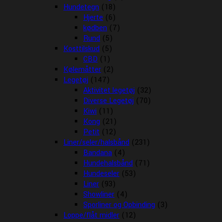
Hundetegn
(18)
Hjerte
(6)
kødben
(7)
Rund
(5)
Kosttilskud
(5)
CBD
(1)
Kølemåtter
(2)
Legetøj
(147)
Aktivitet legetøj
(32)
Diverse Legetøj
(70)
Kiwi
(11)
Kong
(21)
Petit
(12)
Liner/seler/halsbånd
(231)
Bandana
(4)
Hundehalsbånd
(71)
Hundeseler
(53)
Liner
(93)
Showliner
(4)
Sporliner og Opbinding
(3)
Loppe/flåt midler
(12)