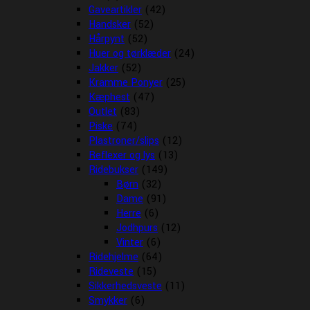
Gaveartikler
(42)
Handsker
(52)
Hårpynt
(52)
Huer og tørklæder
(24)
Jakker
(52)
Kramme Ponyer
(25)
Kæphest
(47)
Outlet
(83)
Piske
(74)
Plastroner/slips
(12)
Reflexer og lys
(13)
Ridebukser
(149)
Børn
(32)
Dame
(91)
Herre
(6)
Jodhpurs
(12)
Vinter
(6)
Ridehjelme
(64)
Rideveste
(15)
Sikkerhedsveste
(11)
Smykker
(6)