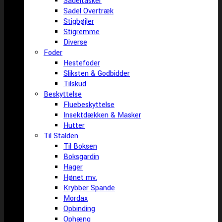
Sadeltasker
Sadel Overtræk
Stigbøjler
Stigremme
Diverse
Foder
Hestefoder
Sliksten & Godbidder
Tilskud
Beskyttelse
Fluebeskyttelse
Insektdækken & Masker
Hutter
Til Stalden
Til Boksen
Boksgardin
Hager
Hønet mv.
Krybber Spande
Mordax
Opbinding
Ophæng