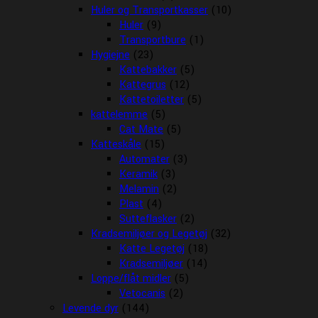
Huler og Transportkasser
(10)
Huler
(9)
Transportbure
(1)
Hygiejne
(23)
Kattebakker
(5)
Kattegrus
(12)
Kattetoiletter
(5)
kattelemme
(5)
Cat Mate
(5)
Katteskåle
(15)
Automater
(3)
Keramik
(3)
Melamin
(2)
Plast
(4)
Sutteflasker
(2)
Kradsemiljøer og Legetøj
(32)
Katte Legetøj
(18)
Kradsemiljøer
(14)
Loppe/flåt midler
(5)
Vetocanis
(2)
Levende dyr
(144)