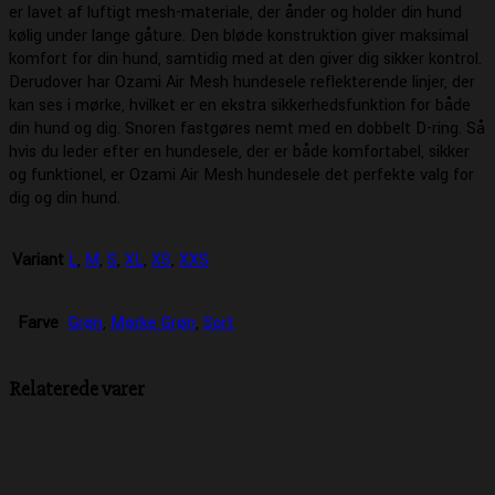
er lavet af luftigt mesh-materiale, der ånder og holder din hund
kølig under lange gåture. Den bløde konstruktion giver maksimal
komfort for din hund, samtidig med at den giver dig sikker kontrol.
Derudover har Ozami Air Mesh hundesele reflekterende linjer, der
kan ses i mørke, hvilket er en ekstra sikkerhedsfunktion for både
din hund og dig. Snoren fastgøres nemt med en dobbelt D-ring. Så
hvis du leder efter en hundesele, der er både komfortabel, sikker
og funktionel, er Ozami Air Mesh hundesele det perfekte valg for
dig og din hund.
Variant
L
,
M
,
S
,
XL
,
XS
,
XXS
Farve
Grøn
,
Mørke Grøn
,
Sort
Relaterede varer