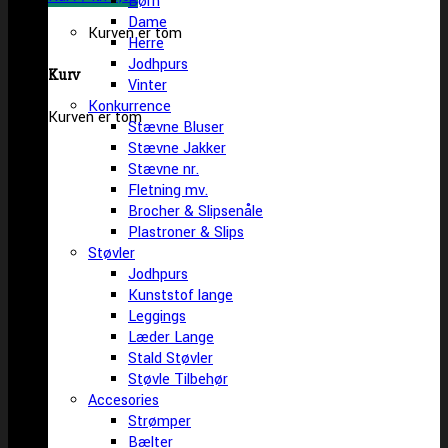
Børn
Dame
Kurven er tom
Herre
Jodhpurs
Kurv
Vinter
Konkurrence
Kurven er tom
Stævne Bluser
Stævne Jakker
Stævne nr.
Fletning mv.
Brocher & Slipsenåle
Plastroner & Slips
Støvler
Jodhpurs
Kunststof lange
Leggings
Læder Lange
Stald Støvler
Støvle Tilbehør
Accesories
Strømper
Bælter