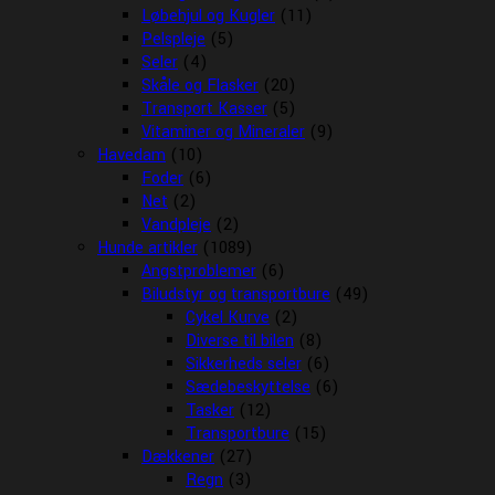
Løbehjul og Kugler
(11)
Pelspleje
(5)
Seler
(4)
Skåle og Flasker
(20)
Transport Kasser
(5)
Vitaminer og Mineraler
(9)
Havedam
(10)
Foder
(6)
Net
(2)
Vandpleje
(2)
Hunde artikler
(1089)
Angstproblemer
(6)
Biludstyr og transportbure
(49)
Cykel Kurve
(2)
Diverse til bilen
(8)
Sikkerheds seler
(6)
Sædebeskyttelse
(6)
Tasker
(12)
Transportbure
(15)
Dækkener
(27)
Regn
(3)