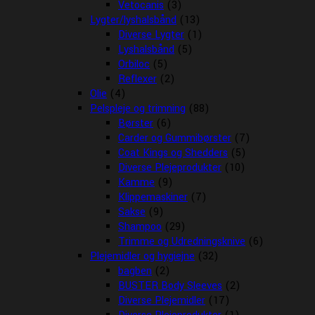
Vetocanis
(3)
Lygter/lyshalsbånd
(13)
Diverse Lygter
(1)
Lyshalsbånd
(5)
Orbiloc
(5)
Reflexer
(2)
Olie
(4)
Pelspleje og trimning
(88)
Børster
(6)
Carder og Gummibørster
(7)
Coat Kings og Shedders
(5)
Diverse Plejeprodukter
(10)
Kamme
(9)
Klippemaskiner
(7)
Sakse
(9)
Shampoo
(29)
Trimme og Udredningsknive
(6)
Plejemidler og hygiejne
(32)
bagben
(2)
BUSTER Body Sleeves
(2)
Diverse Plejemidler
(17)