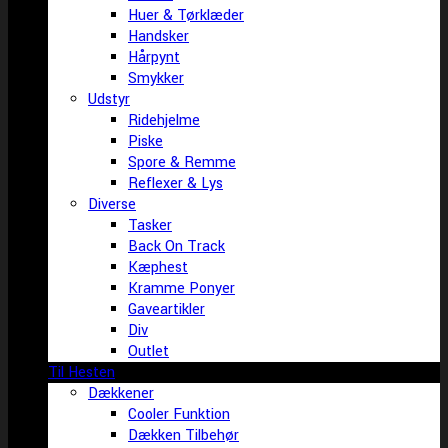
Huer & Tørklæder
Handsker
Hårpynt
Smykker
Udstyr
Ridehjelme
Piske
Spore & Remme
Reflexer & Lys
Diverse
Tasker
Back On Track
Kæphest
Kramme Ponyer
Gaveartikler
Div
Outlet
Til Hesten
Dækkener
Cooler Funktion
Dækken Tilbehør