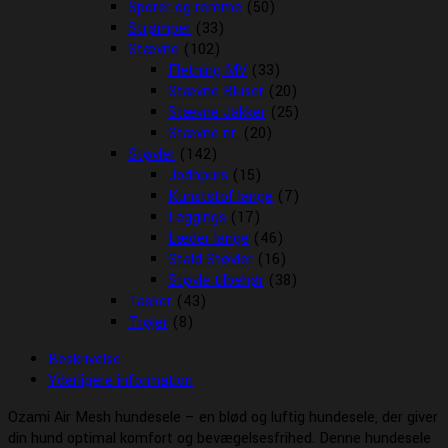
Sporer og remme
(50)
Strømper
(33)
Stævne
(102)
Fletning MV
(33)
Stævne Bluser
(20)
Stævne Jakker
(25)
Stævne nr.
(20)
Støvler
(142)
Jodhpurs
(15)
Kunststof lange
(7)
Leggings
(17)
Læder lange
(46)
Stald Støvler
(16)
Støvle tilbehør
(38)
Tasker
(43)
Trøjer
(8)
Beskrivelse
Yderligere information
Ozami Air Mesh hundesele – en blød og luftig hundesele, der giver
din hund optimal komfort og bevægelsesfrihed. Denne hundesele