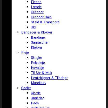
Fleece
Lænde
Outdoor
Outdoor Rain
Stald & Transport
Uld
Bandager & Klokker
Bandager
Gamascher
Klokker
Pleje
Strigler
Pelspleje
Hovpleje
Til Sår & Muk
Hesteklipper & Tilbehør
Mundkurv
Sadler
Gjorde
Underlag
Pads