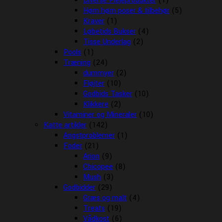
Diverse Plejeprodukter
(1)
Høm høm poser & tilbehør
(5)
Kraver
(1)
Løbetids Bukser
(4)
Tisse Underlag
(2)
Pools
(1)
Træning
(24)
dummyer
(2)
Fløjter
(10)
Godbids Tasker
(10)
Klikkere
(2)
Vitaminer og Mineraler
(10)
Katte artikler
(142)
Angstproblemer
(1)
Foder
(21)
Arion
(9)
Chicopee
(8)
Mush
(3)
Godbidder
(29)
Græs og malt
(4)
Treats
(19)
Vådkost
(6)