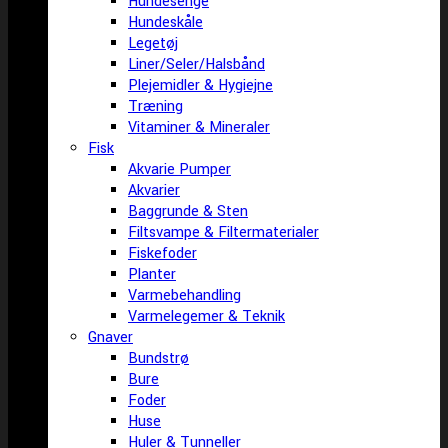
Hundesenge
Hundeskåle
Legetøj
Liner/Seler/Halsbånd
Plejemidler & Hygiejne
Træning
Vitaminer & Mineraler
Fisk
Akvarie Pumper
Akvarier
Baggrunde & Sten
Filtsvampe & Filtermaterialer
Fiskefoder
Planter
Varmebehandling
Varmelegemer & Teknik
Gnaver
Bundstrø
Bure
Foder
Huse
Huler & Tunneller