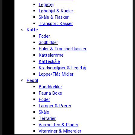
Legetøj
Løbehjul & Kugler
Skåle & Flasker
Transport Kasser
Katte
Foder
Godbidder
Huler & Transportkasser
Kattelemme
Katteskåle
Kradsemiljøer & Legetøj
Loppe/Flåt Midler
Reptil
Bunddække
Fauna Boxe
Foder
Lamper & Pærer
Skåle
Terrarier
Varmesten & Plader
Vitaminer & Mineraler