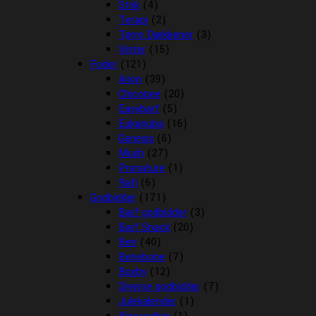
Strik
(4)
Terapi
(2)
Tørre Dækkener
(3)
Vinter
(15)
Foder
(121)
Arion
(39)
Chicopee
(20)
Easybarf
(5)
Eukanuba
(16)
Genesis
(6)
Mush
(27)
Pronature
(1)
Rafi
(6)
Godbidder
(171)
Barf godbidder
(3)
Barf Snack
(20)
Ben
(40)
Benebone
(7)
Boxby
(12)
Diverse godbidder
(7)
Julekalender
(1)