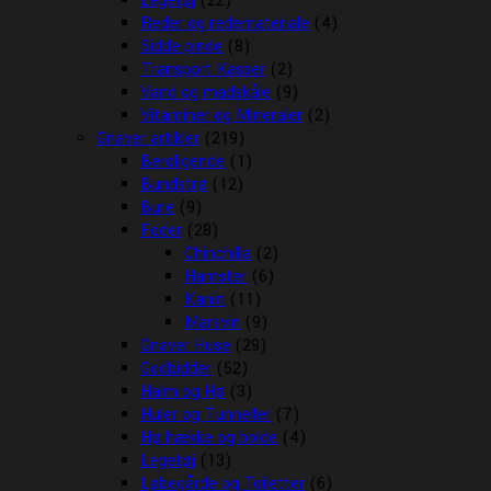
Legetøj
(22)
Reder og redemateriale
(4)
Sidde pinde
(8)
Transport Kasser
(2)
Vand og madskåle
(9)
Vitaminer og Mineraler
(2)
Gnaver artikler
(219)
Beroligende
(1)
Bundstrø
(12)
Bure
(9)
Foder
(28)
Chinchilla
(2)
Hamster
(6)
Kanin
(11)
Marsvin
(9)
Gnaver Huse
(29)
Godbidder
(52)
Halm og Hø
(3)
Huler og Tunneller
(7)
Hø hække og bolde
(4)
Legetøj
(13)
Løbegårde og Toiletter
(6)