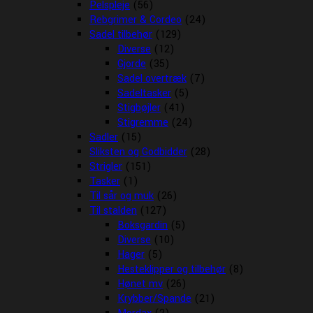
Pelspleje
(56)
Rebgrimer & Cordeo
(24)
Sadel tilbehør
(129)
Diverse
(12)
Gjorde
(35)
Sadel overtræk
(7)
Sadeltasker
(5)
Stigbøjler
(41)
Stigremme
(24)
Sadler
(15)
Sliksten og Godbidder
(28)
Strigler
(151)
Tasker
(1)
Til sår og muk
(26)
Til stalden
(127)
Boksgardin
(5)
Diverse
(10)
Hager
(5)
Hesteklipper og tilbehør
(8)
Hønet mv
(26)
Krybber/Spande
(21)