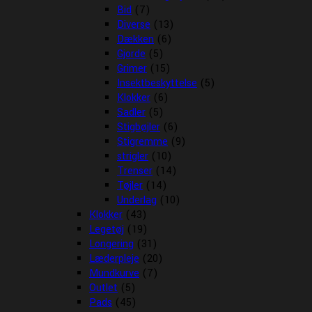
Bid
(7)
Diverse
(13)
Dækken
(6)
Gjorde
(5)
Grimer
(15)
Insektbeskyttelse
(5)
Klokker
(6)
Sadler
(5)
Stigbøjler
(6)
Stigremme
(9)
strigler
(10)
Trenser
(14)
Tøjler
(14)
Underlag
(10)
Klokker
(43)
Legetøj
(19)
Longering
(31)
Læderpleje
(20)
Mundkurve
(7)
Outlet
(5)
Pads
(45)