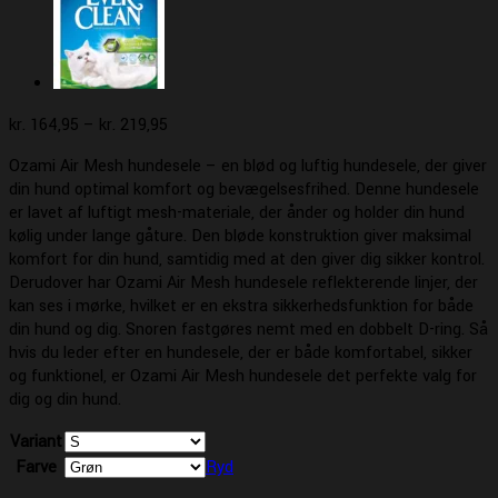
Prisinterval:
kr.
164,95
–
kr.
219,95
kr. 164,95
Ozami Air Mesh hundesele – en blød og luftig hundesele, der giver
til
din hund optimal komfort og bevægelsesfrihed. Denne hundesele
kr. 219,95
er lavet af luftigt mesh-materiale, der ånder og holder din hund
kølig under lange gåture. Den bløde konstruktion giver maksimal
komfort for din hund, samtidig med at den giver dig sikker kontrol.
Derudover har Ozami Air Mesh hundesele reflekterende linjer, der
kan ses i mørke, hvilket er en ekstra sikkerhedsfunktion for både
din hund og dig. Snoren fastgøres nemt med en dobbelt D-ring. Så
hvis du leder efter en hundesele, der er både komfortabel, sikker
og funktionel, er Ozami Air Mesh hundesele det perfekte valg for
dig og din hund.
Variant
Farve
Ryd