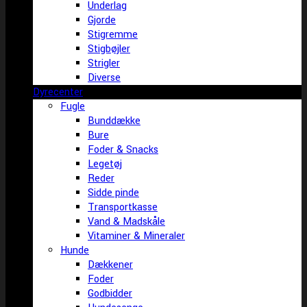
Underlag
Gjorde
Stigremme
Stigbøjler
Strigler
Diverse
Dyrecenter
Fugle
Bunddække
Bure
Foder & Snacks
Legetøj
Reder
Sidde pinde
Transportkasse
Vand & Madskåle
Vitaminer & Mineraler
Hunde
Dækkener
Foder
Godbidder