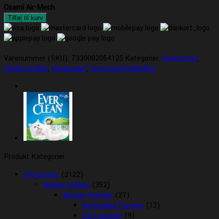
Osami Air-Mech
Tilføj til kurv
Varenummer (SKU):
7330002054125
Kategorier:
Dyrecenter
,
Hunde artikler
,
Hundeseler
,
Liner/seler/halsbånd
Produkt Kategorier
Dyrecenter
(2122)
Akvarie artikler
(352)
Akvarie Pumper
(27)
Indvendige Pumper
(12)
Luft pumper
(9)