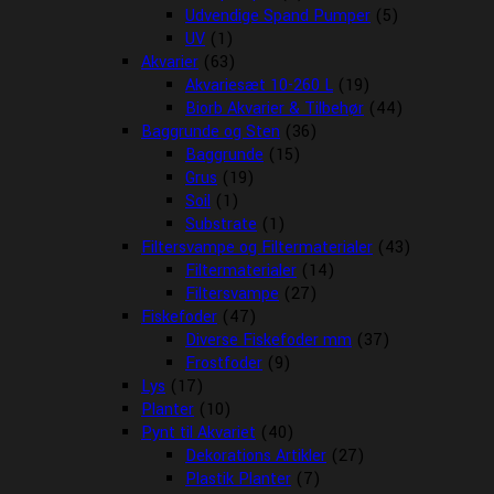
Udvendige Spand Pumper
(5)
UV
(1)
Akvarier
(63)
Akvariesæt 10-260 L
(19)
Biorb Akvarier & Tilbehør
(44)
Baggrunde og Sten
(36)
Baggrunde
(15)
Grus
(19)
Soil
(1)
Substrate
(1)
Filtersvampe og Filtermaterialer
(43)
Filtermaterialer
(14)
Filtersvampe
(27)
Fiskefoder
(47)
Diverse Fiskefoder mm
(37)
Frostfoder
(9)
Lys
(17)
Planter
(10)
Pynt til Akvariet
(40)
Dekorations Artikler
(27)
Plastik Planter
(7)