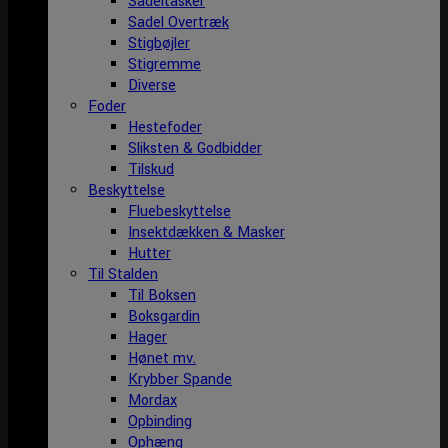
Sadeltasker
Sadel Overtræk
Stigbøjler
Stigremme
Diverse
Foder
Hestefoder
Sliksten & Godbidder
Tilskud
Beskyttelse
Fluebeskyttelse
Insektdækken & Masker
Hutter
Til Stalden
Til Boksen
Boksgardin
Hager
Hønet mv.
Krybber Spande
Mordax
Opbinding
Ophæng