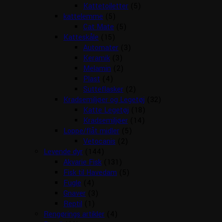
Kattetoiletter
(5)
kattelemme
(5)
Cat Mate
(5)
Katteskåle
(15)
Automater
(3)
Keramik
(3)
Melamin
(2)
Plast
(4)
Sutteflasker
(2)
Kradsemiljøer og Legetøj
(32)
Katte Legetøj
(18)
Kradsemiljøer
(14)
Loppe/flåt midler
(5)
Vetocanis
(2)
Levende dyr
(144)
Akvarie Fisk
(131)
Fisk til Havedam
(5)
Fugle
(4)
Gnaver
(3)
Reptil
(1)
Rengørings artikler
(4)