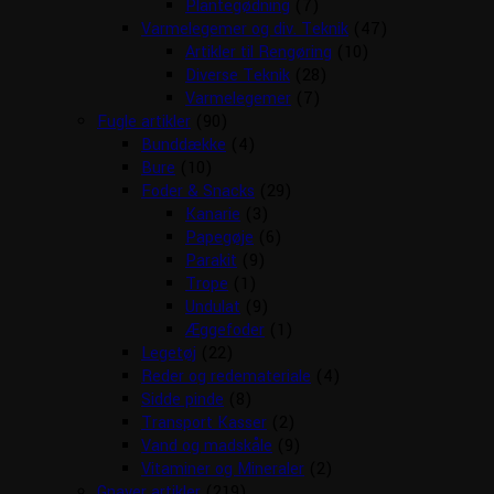
Plantegødning
(7)
Varmelegemer og div. Teknik
(47)
Artikler til Rengøring
(10)
Diverse Teknik
(28)
Varmelegemer
(7)
Fugle artikler
(90)
Bunddække
(4)
Bure
(10)
Foder & Snacks
(29)
Kanarie
(3)
Papegøje
(6)
Parakit
(9)
Trope
(1)
Undulat
(9)
Æggefoder
(1)
Legetøj
(22)
Reder og redemateriale
(4)
Sidde pinde
(8)
Transport Kasser
(2)
Vand og madskåle
(9)
Vitaminer og Mineraler
(2)
Gnaver artikler
(219)