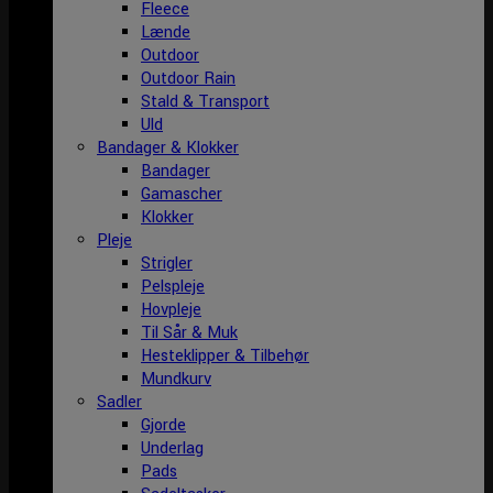
Fleece
Lænde
Outdoor
Outdoor Rain
Stald & Transport
Uld
Bandager & Klokker
Bandager
Gamascher
Klokker
Pleje
Strigler
Pelspleje
Hovpleje
Til Sår & Muk
Hesteklipper & Tilbehør
Mundkurv
Sadler
Gjorde
Underlag
Pads