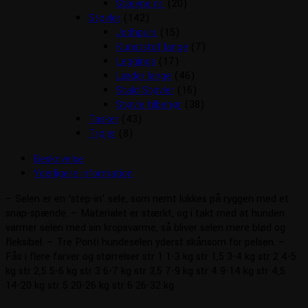
Stævne nr.
(20)
Støvler
(142)
Jodhpurs
(15)
Kunststof lange
(7)
Leggings
(17)
Læder lange
(46)
Stald Støvler
(16)
Støvle tilbehør
(38)
Tasker
(43)
Trøjer
(8)
Beskrivelse
Yderligere information
– Selen er en ‘step-in’ sele, som nemt lukkes på ryggen med et
snap-spænde. – Materialet er stærkt, og i takt med at hunden
varmer selen med sin kropsvarme, så bliver selen mere blød og
fleksibel. – Tre Ponti hundeselen yderst skånsom for pelsen. –
Fås i flere farver og størrelser str 1 1-3 kg str 1,5 3-4 kg str 2 4-5
kg str 2,5 5-6 kg str 3 6-7 kg str 3,5 7-9 kg str 4 9-14 kg str 4,5
14-20 kg str 5 20-26 kg str 6 26-32 kg