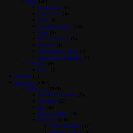
Reptil
(66)
Bunddække
(15)
Fauna Boxe
(4)
Foder
(9)
Lamper og Pærer
(22)
Skåle
(5)
Terrarie tilbehør
(6)
Terrarier
(1)
Varmesten og plader
(2)
Vitaminer og Mineraler
(2)
Vildt Fugle
(6)
Foder
(6)
Gavekort
(1)
Rideudstyr
(3080)
Til Hesten
(1879)
Antibid og fluespray
(7)
Bandager
(28)
Bid
(86)
Boxe og Tasker
(28)
Dækkener
(116)
Cooler/Funktion
(11)
Dækken Tilbehør
(21)