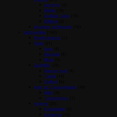
dummyer
(2)
Fløjter
(10)
Godbids Tasker
(10)
Klikkere
(2)
Vitaminer og Mineraler
(10)
Katte artikler
(142)
Angstproblemer
(1)
Foder
(21)
Arion
(9)
Chicopee
(8)
Mush
(3)
Godbidder
(29)
Græs og malt
(4)
Treats
(19)
Vådkost
(6)
Huler og Transportkasser
(10)
Huler
(9)
Transportbure
(1)
Hygiejne
(23)
Kattebakker
(5)
Kattegrus
(12)