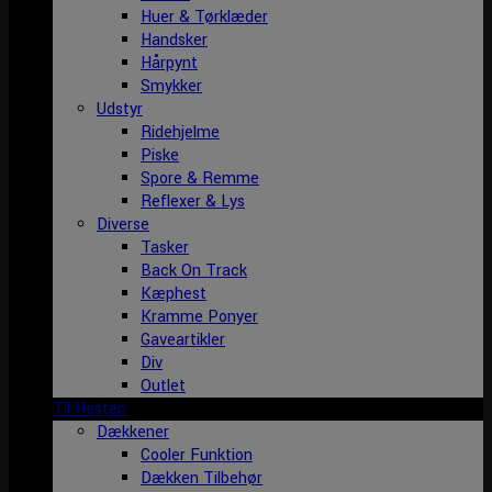
Huer & Tørklæder
Handsker
Hårpynt
Smykker
Udstyr
Ridehjelme
Piske
Spore & Remme
Reflexer & Lys
Diverse
Tasker
Back On Track
Kæphest
Kramme Ponyer
Gaveartikler
Div
Outlet
Til Hesten
Dækkener
Cooler Funktion
Dækken Tilbehør