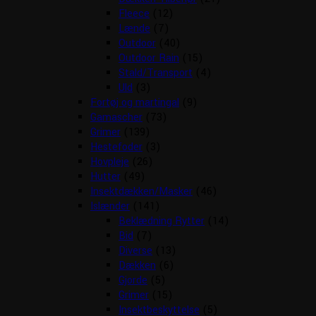
Fleece
(12)
Lænde
(7)
Outdoor
(40)
Outdoor Rain
(15)
Stald/Transport
(4)
Uld
(3)
Fortøj og martingal
(9)
Gamascher
(73)
Grimer
(139)
Hestefoder
(3)
Hovpleje
(26)
Hutter
(49)
Insektdækken/Masker
(46)
Islænder
(141)
Beklædning Rytter
(14)
Bid
(7)
Diverse
(13)
Dækken
(6)
Gjorde
(5)
Grimer
(15)
Insektbeskyttelse
(5)