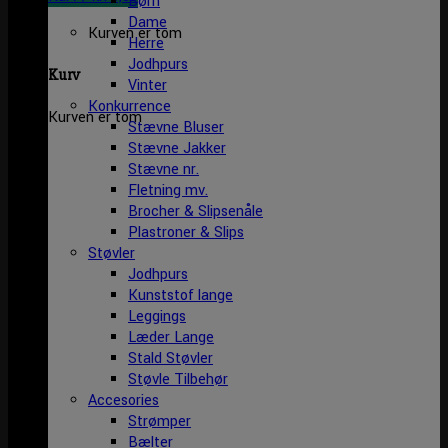
Børn
Dame
Kurven er tom
Herre
Jodhpurs
Kurv
Vinter
Konkurrence
Kurven er tom
Stævne Bluser
Stævne Jakker
Stævne nr.
Fletning mv.
Brocher & Slipsenåle
Plastroner & Slips
Støvler
Jodhpurs
Kunststof lange
Leggings
Læder Lange
Stald Støvler
Støvle Tilbehør
Accesories
Strømper
Bælter