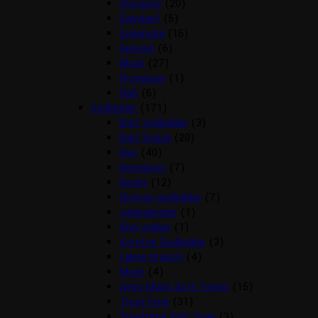
Chicopee
(20)
Easybarf
(5)
Eukanuba
(16)
Genesis
(6)
Mush
(27)
Pronature
(1)
Rafi
(6)
Godbidder
(171)
Barf godbidder
(3)
Barf Snack
(20)
Ben
(40)
Benebone
(7)
Boxby
(12)
Diverse godbidder
(7)
Julekalender
(1)
Kiwi walker
(1)
Kornfrie Godbidder
(3)
Lakse Krønch
(4)
Mush
(4)
Semi Moist Soft Treats
(15)
TreatTime
(31)
Treattime Soft Snak
(3)