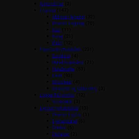
Kølemåtter
(2)
Legetøj
(147)
Aktivitet legetøj
(32)
Diverse Legetøj
(70)
Kiwi
(11)
Kong
(21)
Petit
(12)
Liner/seler/halsbånd
(231)
Bandana
(4)
Hundehalsbånd
(71)
Hundeseler
(53)
Liner
(93)
Showliner
(4)
Sporliner og Opbinding
(3)
Loppe/flåt midler
(12)
Vetocanis
(3)
Lygter/lyshalsbånd
(13)
Diverse Lygter
(1)
Lyshalsbånd
(5)
Orbiloc
(5)
Reflexer
(2)