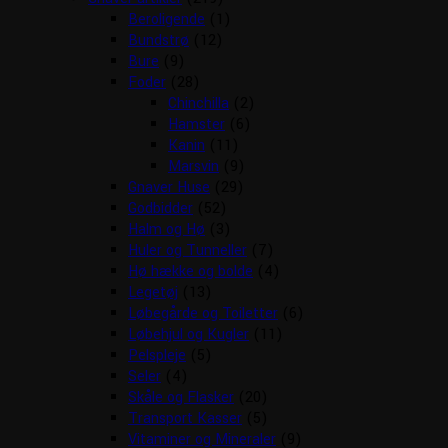
Beroligende
(1)
Bundstrø
(12)
Bure
(9)
Foder
(28)
Chinchilla
(2)
Hamster
(6)
Kanin
(11)
Marsvin
(9)
Gnaver Huse
(29)
Godbidder
(52)
Halm og Hø
(3)
Huler og Tunneller
(7)
Hø hække og bolde
(4)
Legetøj
(13)
Løbegårde og Toiletter
(6)
Løbehjul og Kugler
(11)
Pelspleje
(5)
Seler
(4)
Skåle og Flasker
(20)
Transport Kasser
(5)
Vitaminer og Mineraler
(9)