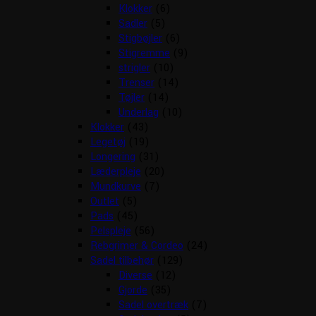
Klokker
(6)
Sadler
(5)
Stigbøjler
(6)
Stigremme
(9)
strigler
(10)
Trenser
(14)
Tøjler
(14)
Underlag
(10)
Klokker
(43)
Legetøj
(19)
Longering
(31)
Læderpleje
(20)
Mundkurve
(7)
Outlet
(5)
Pads
(45)
Pelspleje
(56)
Rebgrimer & Cordeo
(24)
Sadel tilbehør
(129)
Diverse
(12)
Gjorde
(35)
Sadel overtræk
(7)