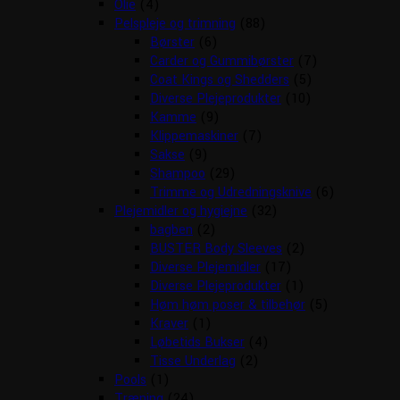
Olie
(4)
Pelspleje og trimning
(88)
Børster
(6)
Carder og Gummibørster
(7)
Coat Kings og Shedders
(5)
Diverse Plejeprodukter
(10)
Kamme
(9)
Klippemaskiner
(7)
Sakse
(9)
Shampoo
(29)
Trimme og Udredningsknive
(6)
Plejemidler og hygiejne
(32)
bagben
(2)
BUSTER Body Sleeves
(2)
Diverse Plejemidler
(17)
Diverse Plejeprodukter
(1)
Høm høm poser & tilbehør
(5)
Kraver
(1)
Løbetids Bukser
(4)
Tisse Underlag
(2)
Pools
(1)
Træning
(24)