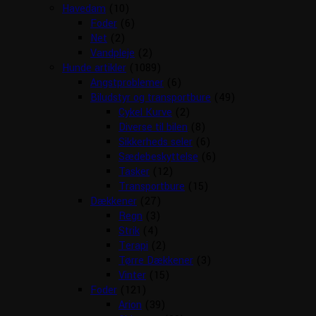
Havedam
(10)
Foder
(6)
Net
(2)
Vandpleje
(2)
Hunde artikler
(1089)
Angstproblemer
(6)
Biludstyr og transportbure
(49)
Cykel Kurve
(2)
Diverse til bilen
(8)
Sikkerheds seler
(6)
Sædebeskyttelse
(6)
Tasker
(12)
Transportbure
(15)
Dækkener
(27)
Regn
(3)
Strik
(4)
Terapi
(2)
Tørre Dækkener
(3)
Vinter
(15)
Foder
(121)
Arion
(39)