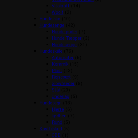
Vitakraft
(14)
Woolf
(2)
Hunde sko
(10)
Hundesenge
(42)
Hunde puder
(7)
Hunde Tæpper
(3)
Hundesenge
(31)
Hundeskåle
(76)
Automater
(5)
Keramik
(15)
Plast
(13)
Rejsesæt
(9)
Slowfeeder
(8)
Stål
(20)
Underlag
(5)
Hundetegn
(18)
Hjerte
(6)
kødben
(7)
Rund
(5)
Kosttilskud
(5)
CBD
(1)