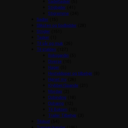
Sadeltasker
(5)
Stigbøjler
(41)
Stigremme
(24)
Sadler
(15)
Sliksten og Godbidder
(28)
Strigler
(151)
Tasker
(1)
Til sår og muk
(26)
Til stalden
(127)
Boksgardin
(5)
Diverse
(10)
Hager
(5)
Hesteklipper og tilbehør
(8)
Hønet mv
(26)
Krybber/Spande
(21)
Mordax
(2)
Opbinding
(18)
Ophæng
(12)
Til Boksen
(10)
Trailer Tilbehør
(3)
Tilskud
(54)
Trenser/kandar
(196)