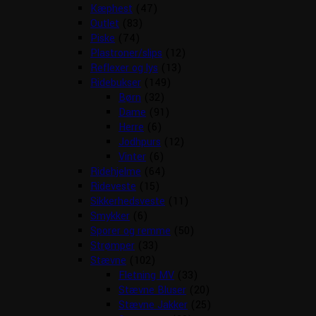
Kæphest
(47)
Outlet
(83)
Piske
(74)
Plastroner/slips
(12)
Reflexer og lys
(13)
Ridebukser
(149)
Børn
(32)
Dame
(91)
Herre
(6)
Jodhpurs
(12)
Vinter
(6)
Ridehjelme
(64)
Rideveste
(15)
Sikkerhedsveste
(11)
Smykker
(6)
Sporer og remme
(50)
Strømper
(33)
Stævne
(102)
Fletning MV
(33)
Stævne Bluser
(20)
Stævne Jakker
(25)