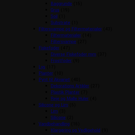
Baggrunde
(15)
Grus
(19)
Soil
(1)
Substrate
(1)
Filtersvampe og Filtermaterialer
(43)
Filtermaterialer
(14)
Filtersvampe
(27)
Fiskefoder
(47)
Diverse Fiskefoder mm
(37)
Frostfoder
(9)
Lys
(17)
Planter
(10)
Pynt til Akvariet
(40)
Dekorations Artikler
(27)
Plastik Planter
(7)
Reje og Malle Huler
(4)
Silicone og Lim
(5)
Lim
(3)
Silicone
(2)
Vandbehandling
(16)
Klargøring og Vedligehold
(9)