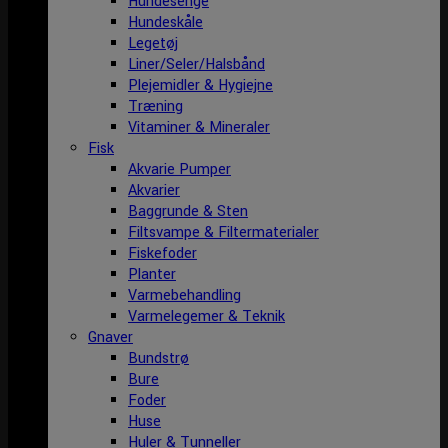
Hundesenge
Hundeskåle
Legetøj
Liner/Seler/Halsbånd
Plejemidler & Hygiejne
Træning
Vitaminer & Mineraler
Fisk
Akvarie Pumper
Akvarier
Baggrunde & Sten
Filtsvampe & Filtermaterialer
Fiskefoder
Planter
Varmebehandling
Varmelegemer & Teknik
Gnaver
Bundstrø
Bure
Foder
Huse
Huler & Tunneller