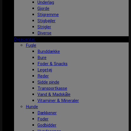
Underlag
Gjorde
Stigremme
Stigbøjler
Strigler
Diverse
Dyrecenter
Fugle
Bunddække
Bure
Foder & Snacks
Legetøj
Reder
Sidde pinde
Transportkasse
Vand & Madskåle
Vitaminer & Mineraler
Hunde
Dækkener
Foder
Godbidder