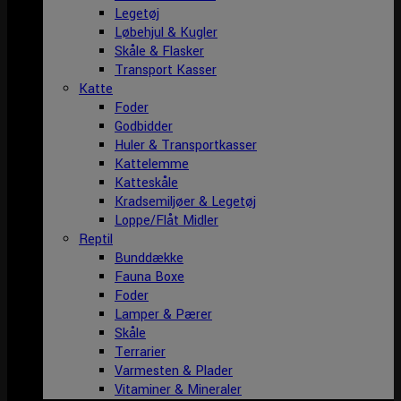
Legetøj
Løbehjul & Kugler
Skåle & Flasker
Transport Kasser
Katte
Foder
Godbidder
Huler & Transportkasser
Kattelemme
Katteskåle
Kradsemiljøer & Legetøj
Loppe/Flåt Midler
Reptil
Bunddække
Fauna Boxe
Foder
Lamper & Pærer
Skåle
Terrarier
Varmesten & Plader
Vitaminer & Mineraler