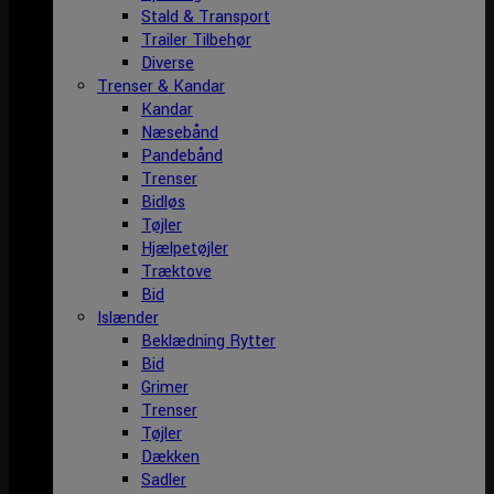
Stald & Transport
Trailer Tilbehør
Diverse
Trenser & Kandar
Kandar
Næsebånd
Pandebånd
Trenser
Bidløs
Tøjler
Hjælpetøjler
Træktove
Bid
Islænder
Beklædning Rytter
Bid
Grimer
Trenser
Tøjler
Dækken
Sadler