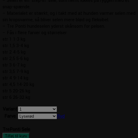
– Selen er en ‘step-in’ sele, som nemt lukkes på ryggen med et
til
snap-spænde.
kr. 329,95
– Materialet er stærkt, og i takt med at hunden varmer selen med
sin kropsvarme, så bliver selen mere blød og fleksibel.
– Tre Ponti hundeselen yderst skånsom for pelsen.
– Fås i flere farver og størrelser
str 1 1-3 kg
str 1,5 3-4 kg
str 2 4-5 kg
str 2,5 5-6 kg
str 3 6-7 kg
str 3,5 7-9 kg
str 4 9-14 kg
str 4,5 14-20 kg
str 5 20-26 kg
str 6 26-32 kg
Variant
Farve
Ryd
TrePonti Sele
Tilføj til kurv