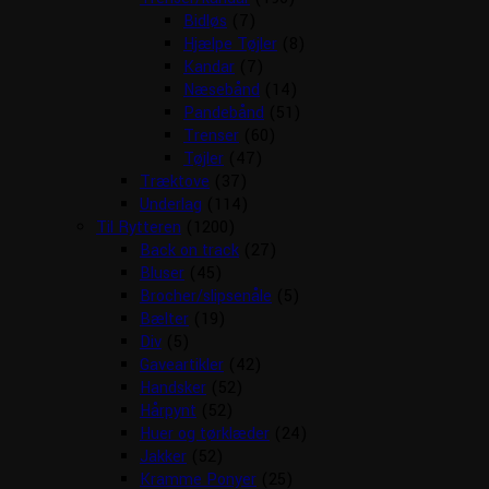
Bidløs
(7)
Hjælpe Tøjler
(8)
Kandar
(7)
Næsebånd
(14)
Pandebånd
(51)
Trenser
(60)
Tøjler
(47)
Træktove
(37)
Underlag
(114)
Til Rytteren
(1200)
Back on track
(27)
Bluser
(45)
Brocher/slipsenåle
(5)
Bælter
(19)
Div
(5)
Gaveartikler
(42)
Handsker
(52)
Hårpynt
(52)
Huer og tørklæder
(24)
Jakker
(52)
Kramme Ponyer
(25)