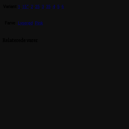
Variant
1
,
15"
,
2
,
25
,
3
,
35
,
4
,
5
,
6
Farve
Lyserød
,
Pink
Relaterede varer