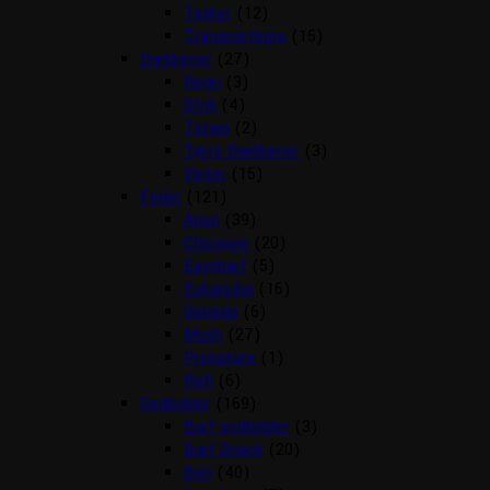
Tasker
(12)
Transportbure
(15)
Dækkener
(27)
Regn
(3)
Strik
(4)
Terapi
(2)
Tørre Dækkener
(3)
Vinter
(15)
Foder
(121)
Arion
(39)
Chicopee
(20)
Easybarf
(5)
Eukanuba
(16)
Genesis
(6)
Mush
(27)
Pronature
(1)
Rafi
(6)
Godbidder
(169)
Barf godbidder
(3)
Barf Snack
(20)
Ben
(40)