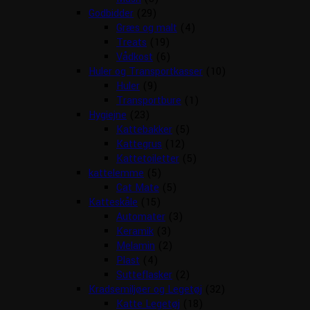
Godbidder
(29)
Græs og malt
(4)
Treats
(19)
Vådkost
(6)
Huler og Transportkasser
(10)
Huler
(9)
Transportbure
(1)
Hygiejne
(23)
Kattebakker
(5)
Kattegrus
(12)
Kattetoiletter
(5)
kattelemme
(5)
Cat Mate
(5)
Katteskåle
(15)
Automater
(3)
Keramik
(3)
Melamin
(2)
Plast
(4)
Sutteflasker
(2)
Kradsemiljøer og Legetøj
(32)
Katte Legetøj
(18)