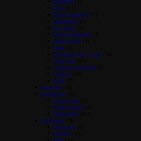
Benebone
(7)
Boxby
(11)
Diverse godbidder
(7)
Julekalender
(1)
Kiwi walker
(1)
Kornfrie Godbidder
(3)
Lakse Krønch
(4)
Mush
(4)
Semi Moist Soft Treats
(15)
TreatTime
(31)
Treattime Soft Snak
(3)
Vitakraft
(14)
Woolf
(2)
Hunde sko
(10)
Hundesenge
(42)
Hunde puder
(7)
Hunde Tæpper
(3)
Hundesenge
(31)
Hundeskåle
(76)
Automater
(5)
Keramik
(15)
Plast
(13)