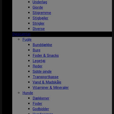
Underlag
Gjorde
Stigremme
Stigbøjler
Strigler
Diverse
Dyrecenter
Fugle
Bunddække
Bure
Foder & Snacks
Legetøj
Reder
Sidde pinde
Transportkasse
Vand & Madskåle
Vitaminer & Mineraler
Hunde
Dækkener
Foder
Godbidder