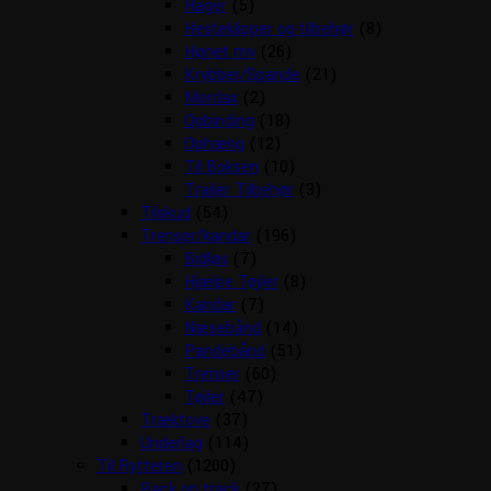
Hager
(5)
Hesteklipper og tilbehør
(8)
Hønet mv
(26)
Krybber/Spande
(21)
Mordax
(2)
Opbinding
(18)
Ophæng
(12)
Til Boksen
(10)
Trailer Tilbehør
(3)
Tilskud
(54)
Trenser/kandar
(196)
Bidløs
(7)
Hjælpe Tøjler
(8)
Kandar
(7)
Næsebånd
(14)
Pandebånd
(51)
Trenser
(60)
Tøjler
(47)
Træktove
(37)
Underlag
(114)
Til Rytteren
(1200)
Back on track
(27)