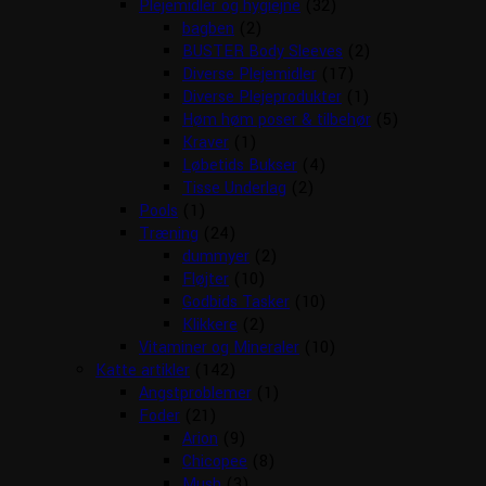
Plejemidler og hygiejne
(32)
bagben
(2)
BUSTER Body Sleeves
(2)
Diverse Plejemidler
(17)
Diverse Plejeprodukter
(1)
Høm høm poser & tilbehør
(5)
Kraver
(1)
Løbetids Bukser
(4)
Tisse Underlag
(2)
Pools
(1)
Træning
(24)
dummyer
(2)
Fløjter
(10)
Godbids Tasker
(10)
Klikkere
(2)
Vitaminer og Mineraler
(10)
Katte artikler
(142)
Angstproblemer
(1)
Foder
(21)
Arion
(9)
Chicopee
(8)
Mush
(3)