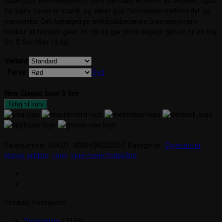
supergodt bremsesystem, som samtidig er nemt at betjene, også
for børn. Linen er stærk, og sikrer god forbindelse mellem dyr og
menneske. Det behagelige, enhåndsbetjente bremsesystem
hindrer at hunden giver et ryk og gør jeres daglige gåture til en leg.
Str S 5m Max 12 kg.
Variant
Farve
Ryd
New Classic Snor S 5m
Tilføj til kurv
Varenummer (SKU):
4000498022504
Kategorier:
Dyrecenter
,
Hunde artikler
,
Liner
,
Liner/seler/halsbånd
Produkt Kategorier
Dyrecenter
(2116)