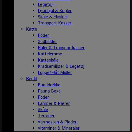
Legetøj
Løbehjul & Kugler
Skåle & Flasker
Transport Kasser
Katte
Foder
Godbidder
Huler & Transportkasser
Kattelemme
Katteskåle
Kradsemiljøer & Legetøj
Loppe/Flåt Midler
Reptil
Bunddække
Fauna Boxe
Foder
Lamper & Pærer
Skåle
Terrarier
Varmesten & Plader
Vitaminer & Mineraler