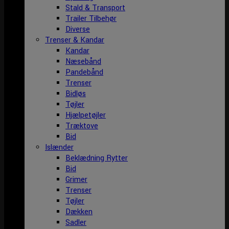
Stald & Transport
Trailer Tilbehør
Diverse
Trenser & Kandar
Kandar
Næsebånd
Pandebånd
Trenser
Bidløs
Tøjler
Hjælpetøjler
Træktove
Bid
Islænder
Beklædning Rytter
Bid
Grimer
Trenser
Tøjler
Dækken
Sadler