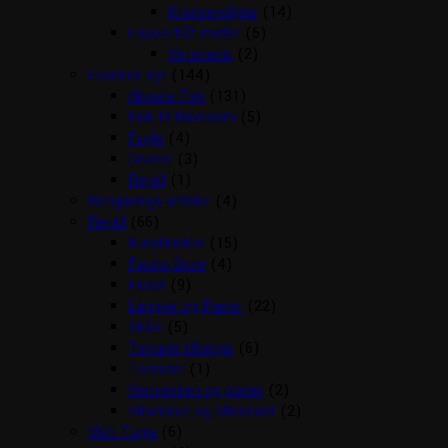
Kradsemiljøer
(14)
Loppe/flåt midler
(5)
Vetocanis
(2)
Levende dyr
(144)
Akvarie Fisk
(131)
Fisk til Havedam
(5)
Fugle
(4)
Gnaver
(3)
Reptil
(1)
Rengørings artikler
(4)
Reptil
(66)
Bunddække
(15)
Fauna Boxe
(4)
Foder
(9)
Lamper og Pærer
(22)
Skåle
(5)
Terrarie tilbehør
(6)
Terrarier
(1)
Varmesten og plader
(2)
Vitaminer og Mineraler
(2)
Vildt Fugle
(6)