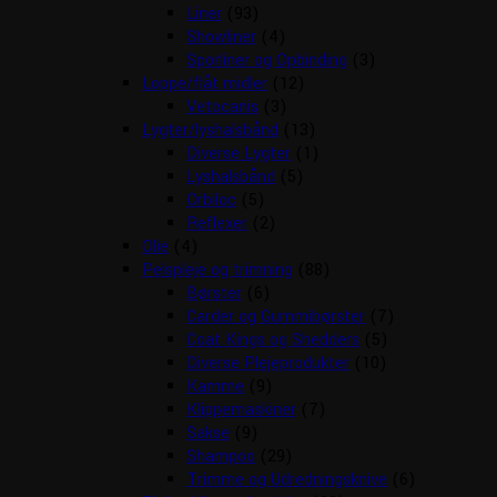
Liner
(93)
Showliner
(4)
Sporliner og Opbinding
(3)
Loppe/flåt midler
(12)
Vetocanis
(3)
Lygter/lyshalsbånd
(13)
Diverse Lygter
(1)
Lyshalsbånd
(5)
Orbiloc
(5)
Reflexer
(2)
Olie
(4)
Pelspleje og trimning
(88)
Børster
(6)
Carder og Gummibørster
(7)
Coat Kings og Shedders
(5)
Diverse Plejeprodukter
(10)
Kamme
(9)
Klippemaskiner
(7)
Sakse
(9)
Shampoo
(29)
Trimme og Udredningsknive
(6)