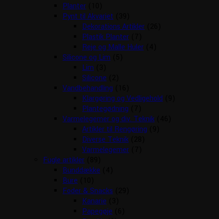
Planter
(10)
Pynt til Akvariet
(39)
Dekorations Artikler
(26)
Plastik Planter
(7)
Reje og Malle Huler
(4)
Silicone og Lim
(5)
Lim
(3)
Silicone
(2)
Vandbehandling
(16)
Klargøring og Vedligehold
(9)
Plantegødning
(7)
Varmelegemer og div. Teknik
(46)
Artikler til Rengøring
(9)
Diverse Teknik
(28)
Varmelegemer
(7)
Fugle artikler
(89)
Bunddække
(4)
Bure
(10)
Foder & Snacks
(29)
Kanarie
(3)
Papegøje
(6)