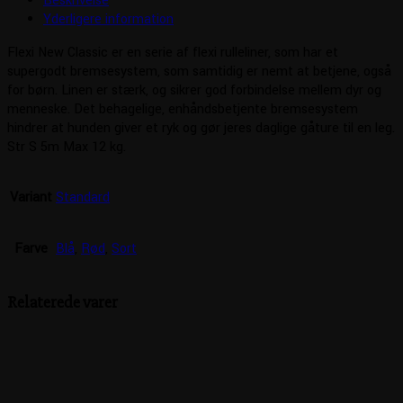
Beskrivelse
Yderligere information
Flexi New Classic er en serie af flexi rulleliner, som har et
supergodt bremsesystem, som samtidig er nemt at betjene, også
for børn. Linen er stærk, og sikrer god forbindelse mellem dyr og
menneske. Det behagelige, enhåndsbetjente bremsesystem
hindrer at hunden giver et ryk og gør jeres daglige gåture til en leg.
Str S 5m Max 12 kg.
Variant
Standard
Farve
Blå
,
Rød
,
Sort
Relaterede varer