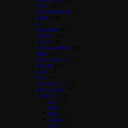
Bluser
(45)
Brocher/slipsenåle
(5)
Bælter
(19)
Div
(5)
Gaveartikler
(42)
Handsker
(52)
Hårpynt
(52)
Huer og tørklæder
(24)
Jakker
(52)
Kramme Ponyer
(25)
Kæphest
(47)
Outlet
(83)
Piske
(74)
Plastroner/slips
(12)
Reflexer og lys
(13)
Ridebukser
(149)
Børn
(32)
Dame
(91)
Herre
(6)
Jodhpurs
(12)
Vinter
(6)