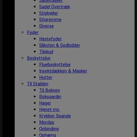
Sadeltasker
Sadel Overtræk
Stigbøjler
Stigremme
Diverse
Foder
Hestefoder
Sliksten & Godbidder
Tilskud
Beskyttelse
Fluebeskyttelse
Insektdækken & Masker
Hutter
Til Stalden
Til Boksen
Boksgardin
Hager
Hønet mv.
Krybber Spande
Mordax
Opbinding
Ophæng