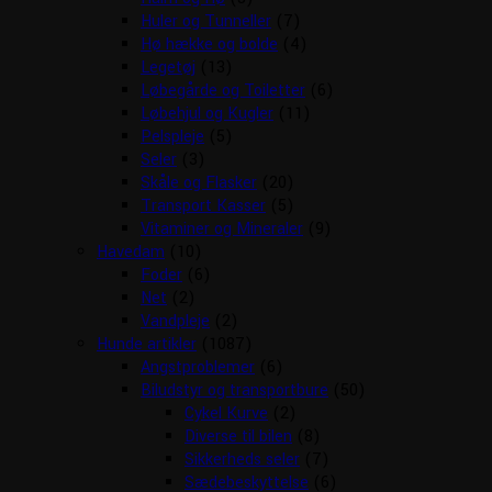
Huler og Tunneller
(7)
Hø hække og bolde
(4)
Legetøj
(13)
Løbegårde og Toiletter
(6)
Løbehjul og Kugler
(11)
Pelspleje
(5)
Seler
(3)
Skåle og Flasker
(20)
Transport Kasser
(5)
Vitaminer og Mineraler
(9)
Havedam
(10)
Foder
(6)
Net
(2)
Vandpleje
(2)
Hunde artikler
(1087)
Angstproblemer
(6)
Biludstyr og transportbure
(50)
Cykel Kurve
(2)
Diverse til bilen
(8)
Sikkerheds seler
(7)
Sædebeskyttelse
(6)