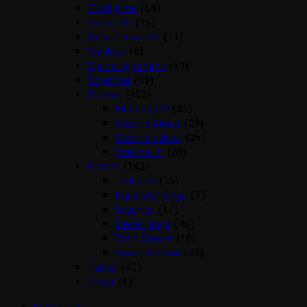
Ridehjelme
(64)
Rideveste
(15)
Sikkerhedsveste
(11)
Smykker
(6)
Sporer og remme
(50)
Strømper
(33)
Stævne
(102)
Fletning MV
(33)
Stævne Bluser
(20)
Stævne Jakker
(25)
Stævne nr.
(20)
Støvler
(142)
Jodhpurs
(15)
Kunststof lange
(7)
Leggings
(17)
Læder lange
(46)
Stald Støvler
(16)
Støvle tilbehør
(38)
Tasker
(43)
Trøjer
(8)