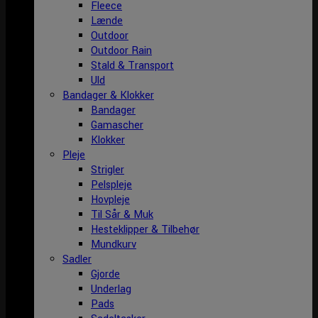
Fleece
Lænde
Outdoor
Outdoor Rain
Stald & Transport
Uld
Bandager & Klokker
Bandager
Gamascher
Klokker
Pleje
Strigler
Pelspleje
Hovpleje
Til Sår & Muk
Hesteklipper & Tilbehør
Mundkurv
Sadler
Gjorde
Underlag
Pads