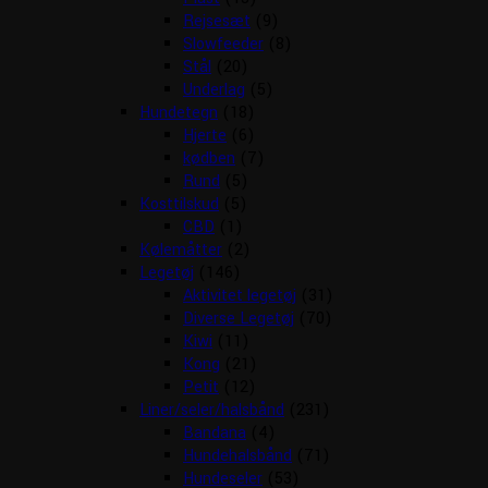
Rejsesæt
(9)
Slowfeeder
(8)
Stål
(20)
Underlag
(5)
Hundetegn
(18)
Hjerte
(6)
kødben
(7)
Rund
(5)
Kosttilskud
(5)
CBD
(1)
Kølemåtter
(2)
Legetøj
(146)
Aktivitet legetøj
(31)
Diverse Legetøj
(70)
Kiwi
(11)
Kong
(21)
Petit
(12)
Liner/seler/halsbånd
(231)
Bandana
(4)
Hundehalsbånd
(71)
Hundeseler
(53)