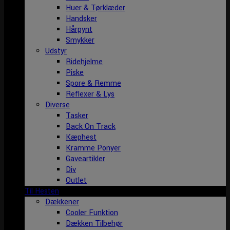
Huer & Tørklæder
Handsker
Hårpynt
Smykker
Udstyr
Ridehjelme
Piske
Spore & Remme
Reflexer & Lys
Diverse
Tasker
Back On Track
Kæphest
Kramme Ponyer
Gaveartikler
Div
Outlet
Til Hesten
Dækkener
Cooler Funktion
Dækken Tilbehør