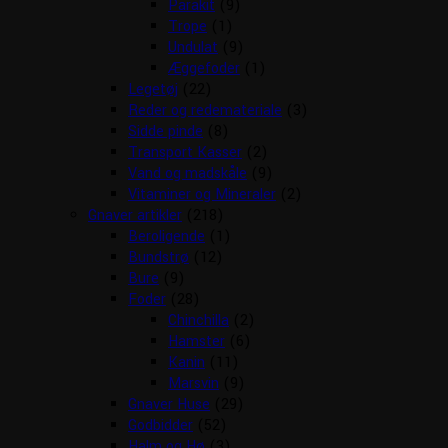
Parakit
(9)
Trope
(1)
Undulat
(9)
Æggefoder
(1)
Legetøj
(22)
Reder og redemateriale
(3)
Sidde pinde
(8)
Transport Kasser
(2)
Vand og madskåle
(9)
Vitaminer og Mineraler
(2)
Gnaver artikler
(218)
Beroligende
(1)
Bundstrø
(12)
Bure
(9)
Foder
(28)
Chinchilla
(2)
Hamster
(6)
Kanin
(11)
Marsvin
(9)
Gnaver Huse
(29)
Godbidder
(52)
Halm og Hø
(3)