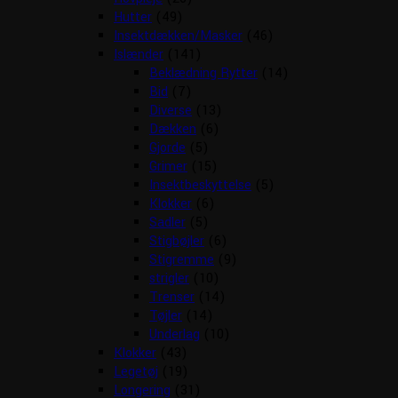
Hutter
(49)
Insektdækken/Masker
(46)
Islænder
(141)
Beklædning Rytter
(14)
Bid
(7)
Diverse
(13)
Dækken
(6)
Gjorde
(5)
Grimer
(15)
Insektbeskyttelse
(5)
Klokker
(6)
Sadler
(5)
Stigbøjler
(6)
Stigremme
(9)
strigler
(10)
Trenser
(14)
Tøjler
(14)
Underlag
(10)
Klokker
(43)
Legetøj
(19)
Longering
(31)