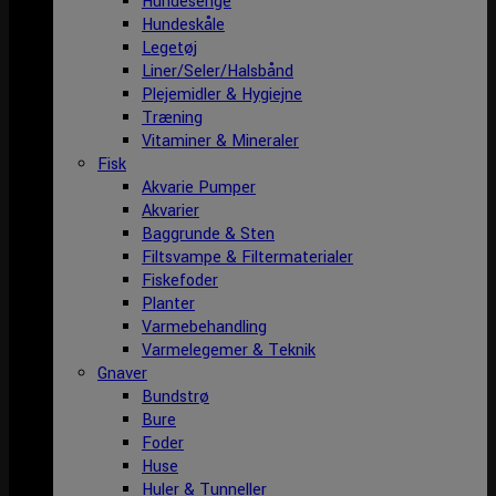
Hundesenge
Hundeskåle
Legetøj
Liner/Seler/Halsbånd
Plejemidler & Hygiejne
Træning
Vitaminer & Mineraler
Fisk
Akvarie Pumper
Akvarier
Baggrunde & Sten
Filtsvampe & Filtermaterialer
Fiskefoder
Planter
Varmebehandling
Varmelegemer & Teknik
Gnaver
Bundstrø
Bure
Foder
Huse
Huler & Tunneller