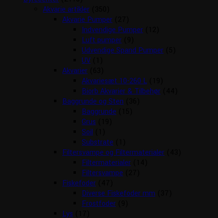
Akvarie artikler
(350)
Akvarie Pumper
(27)
Indvendige Pumper
(12)
Luft pumper
(9)
Udvendige Spand Pumper
(5)
UV
(1)
Akvarier
(63)
Akvariesæt 10-260 L
(19)
Biorb Akvarier & Tilbehør
(44)
Baggrunde og Sten
(36)
Baggrunde
(15)
Grus
(19)
Soil
(1)
Substrate
(1)
Filtersvampe og Filtermaterialer
(43)
Filtermaterialer
(14)
Filtersvampe
(27)
Fiskefoder
(47)
Diverse Fiskefoder mm
(37)
Frostfoder
(9)
Lys
(17)