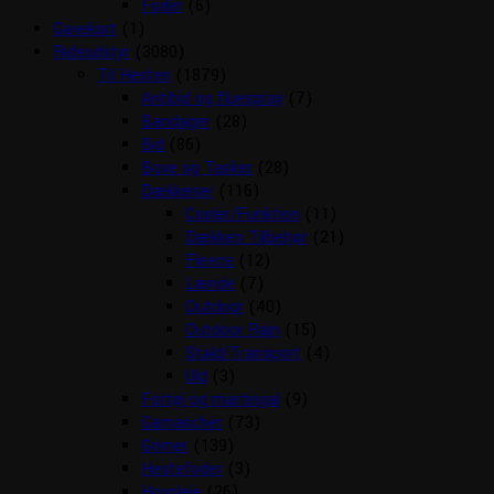
Foder
(6)
Gavekort
(1)
Rideudstyr
(3080)
Til Hesten
(1879)
Antibid og fluespray
(7)
Bandager
(28)
Bid
(86)
Boxe og Tasker
(28)
Dækkener
(116)
Cooler/Funktion
(11)
Dækken Tilbehør
(21)
Fleece
(12)
Lænde
(7)
Outdoor
(40)
Outdoor Rain
(15)
Stald/Transport
(4)
Uld
(3)
Fortøj og martingal
(9)
Gamascher
(73)
Grimer
(139)
Hestefoder
(3)
Hovpleje
(26)