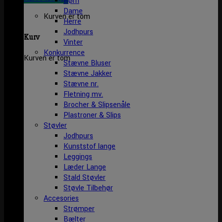
Børn
Dame
Kurven er tom
Herre
Jodhpurs
Kurv
Vinter
Konkurrence
Kurven er tom
Stævne Bluser
Stævne Jakker
Stævne nr.
Fletning mv.
Brocher & Slipsenåle
Plastroner & Slips
Støvler
Jodhpurs
Kunststof lange
Leggings
Læder Lange
Stald Støvler
Støvle Tilbehør
Accesories
Strømper
Bælter