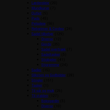
Læderpleje
(20)
Mundkurve
(7)
Outlet
(5)
Pads
(45)
Pelspleje
(56)
Rebgrimer & Cordeo
(24)
Sadel tilbehør
(129)
Diverse
(12)
Gjorde
(35)
Sadel overtræk
(7)
Sadeltasker
(5)
Stigbøjler
(41)
Stigremme
(24)
Sadler
(15)
Sliksten og Godbidder
(28)
Strigler
(151)
Tasker
(1)
Til sår og muk
(26)
Til stalden
(127)
Boksgardin
(5)
Diverse
(10)