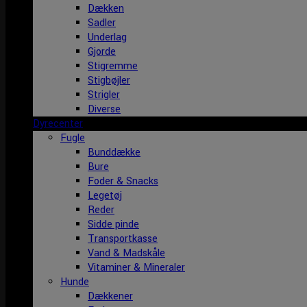
Dækken
Sadler
Underlag
Gjorde
Stigremme
Stigbøjler
Strigler
Diverse
Dyrecenter
Fugle
Bunddække
Bure
Foder & Snacks
Legetøj
Reder
Sidde pinde
Transportkasse
Vand & Madskåle
Vitaminer & Mineraler
Hunde
Dækkener