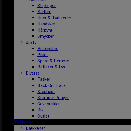
Strømper
Bælter
Huer & Tørklæder
Handsker
Hårpynt
Smykker
Udstyr
Ridehjelme
Piske
Spore & Remme
Reflexer & Lys
Diverse
Tasker
Back On Track
Kæphest
Kramme Ponyer
Gaveartikler
Div
Outlet
Til Hesten
Dækkener