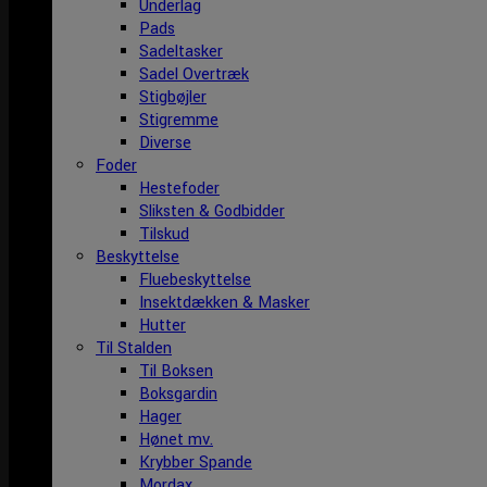
Underlag
Pads
Sadeltasker
Sadel Overtræk
Stigbøjler
Stigremme
Diverse
Foder
Hestefoder
Sliksten & Godbidder
Tilskud
Beskyttelse
Fluebeskyttelse
Insektdækken & Masker
Hutter
Til Stalden
Til Boksen
Boksgardin
Hager
Hønet mv.
Krybber Spande
Mordax