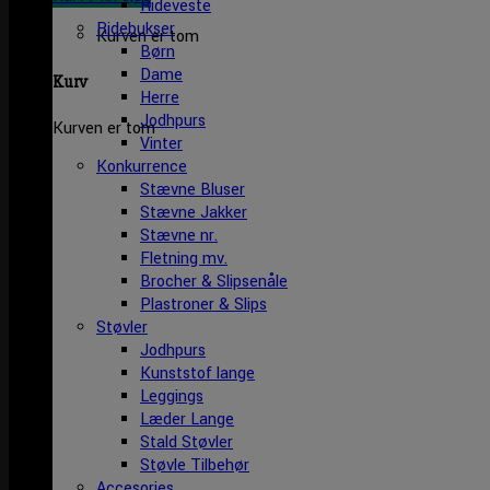
Rideveste
Ridebukser
Kurven er tom
Børn
Dame
Kurv
Herre
Jodhpurs
Kurven er tom
Vinter
Konkurrence
Stævne Bluser
Stævne Jakker
Stævne nr.
Fletning mv.
Brocher & Slipsenåle
Plastroner & Slips
Støvler
Jodhpurs
Kunststof lange
Leggings
Læder Lange
Stald Støvler
Støvle Tilbehør
Accesories