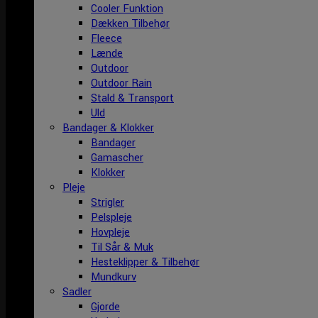
Cooler Funktion
Dækken Tilbehør
Fleece
Lænde
Outdoor
Outdoor Rain
Stald & Transport
Uld
Bandager & Klokker
Bandager
Gamascher
Klokker
Pleje
Strigler
Pelspleje
Hovpleje
Til Sår & Muk
Hesteklipper & Tilbehør
Mundkurv
Sadler
Gjorde