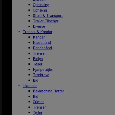
Opbinding
Ophæng
Stald & Transport
Trailer Tilbehør
Diverse
Trenser & Kandar
Kandar
Næsebånd
Pandebånd
Trenser
Bidløs
Tøjler
Hjælpetøjler
Træktove
Bid
Islænder
Beklædning Rytter
Bid
Grimer
Trenser
Tøjler