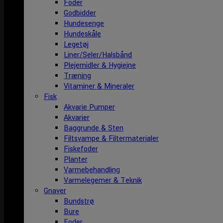
Foder
Godbidder
Hundesenge
Hundeskåle
Legetøj
Liner/Seler/Halsbånd
Plejemidler & Hygiejne
Træning
Vitaminer & Mineraler
Fisk
Akvarie Pumper
Akvarier
Baggrunde & Sten
Filtsvampe & Filtermaterialer
Fiskefoder
Planter
Varmebehandling
Varmelegemer & Teknik
Gnaver
Bundstrø
Bure
Foder