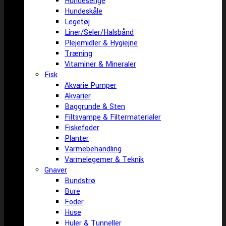
Hundesenge
Hundeskåle
Legetøj
Liner/Seler/Halsbånd
Plejemidler & Hygiejne
Træning
Vitaminer & Mineraler
Fisk
Akvarie Pumper
Akvarier
Baggrunde & Sten
Filtsvampe & Filtermaterialer
Fiskefoder
Planter
Varmebehandling
Varmelegemer & Teknik
Gnaver
Bundstrø
Bure
Foder
Huse
Huler & Tunneller