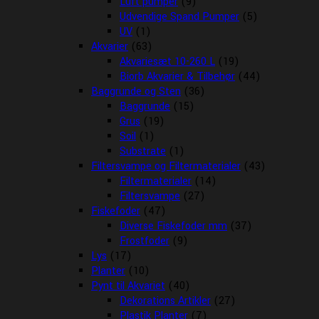
Luft pumper
(9)
Udvendige Spand Pumper
(5)
UV
(1)
Akvarier
(63)
Akvariesæt 10-260 L
(19)
Biorb Akvarier & Tilbehør
(44)
Baggrunde og Sten
(36)
Baggrunde
(15)
Grus
(19)
Soil
(1)
Substrate
(1)
Filtersvampe og Filtermaterialer
(43)
Filtermaterialer
(14)
Filtersvampe
(27)
Fiskefoder
(47)
Diverse Fiskefoder mm
(37)
Frostfoder
(9)
Lys
(17)
Planter
(10)
Pynt til Akvariet
(40)
Dekorations Artikler
(27)
Plastik Planter
(7)