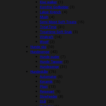
Kiwi walker
(1)
Kornfrie Godbidder
(3)
Lakse Krønch
(4)
Mush
(4)
Semi Moist Soft Treats
(15)
TreatTime
(31)
Treattime Soft Snak
(3)
Vitakraft
(14)
Woolf
(2)
Hunde sko
(10)
Hundesenge
(42)
Hunde puder
(7)
Hunde Tæpper
(3)
Hundesenge
(31)
Hundeskåle
(76)
Automater
(5)
Keramik
(15)
Plast
(13)
Rejsesæt
(9)
Slowfeeder
(8)
Stål
(20)