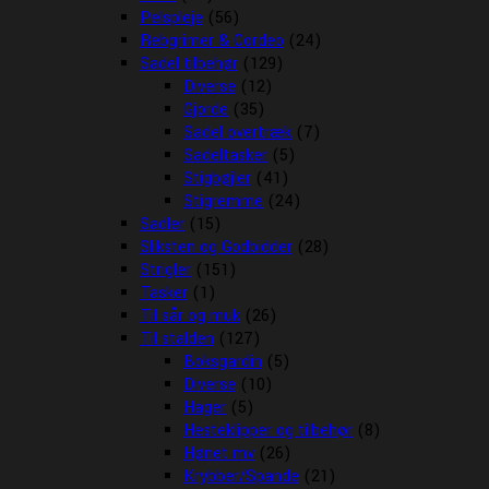
Pelspleje
(56)
Rebgrimer & Cordeo
(24)
Sadel tilbehør
(129)
Diverse
(12)
Gjorde
(35)
Sadel overtræk
(7)
Sadeltasker
(5)
Stigbøjler
(41)
Stigremme
(24)
Sadler
(15)
Sliksten og Godbidder
(28)
Strigler
(151)
Tasker
(1)
Til sår og muk
(26)
Til stalden
(127)
Boksgardin
(5)
Diverse
(10)
Hager
(5)
Hesteklipper og tilbehør
(8)
Hønet mv
(26)
Krybber/Spande
(21)