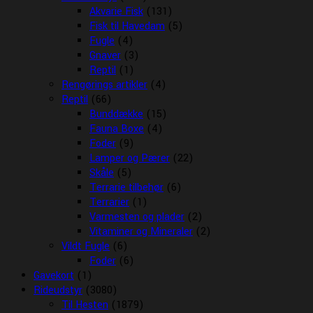
Akvarie Fisk
(131)
Fisk til Havedam
(5)
Fugle
(4)
Gnaver
(3)
Reptil
(1)
Rengørings artikler
(4)
Reptil
(66)
Bunddække
(15)
Fauna Boxe
(4)
Foder
(9)
Lamper og Pærer
(22)
Skåle
(5)
Terrarie tilbehør
(6)
Terrarier
(1)
Varmesten og plader
(2)
Vitaminer og Mineraler
(2)
Vildt Fugle
(6)
Foder
(6)
Gavekort
(1)
Rideudstyr
(3080)
Til Hesten
(1879)