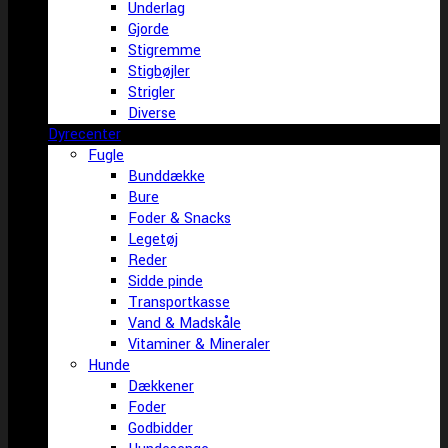
Underlag
Gjorde
Stigremme
Stigbøjler
Strigler
Diverse
Dyrecenter
Fugle
Bunddække
Bure
Foder & Snacks
Legetøj
Reder
Sidde pinde
Transportkasse
Vand & Madskåle
Vitaminer & Mineraler
Hunde
Dækkener
Foder
Godbidder