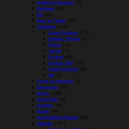
Antibid og fluespray
(7)
Bandager
(28)
Bid
(86)
Boxe og Tasker
(28)
Dækkener
(116)
Cooler/Funktion
(11)
Dækken Tilbehør
(21)
Fleece
(12)
Lænde
(7)
Outdoor
(40)
Outdoor Rain
(15)
Stald/Transport
(4)
Uld
(3)
Fortøj og martingal
(9)
Gamascher
(73)
Grimer
(139)
Hestefoder
(3)
Hovpleje
(26)
Hutter
(49)
Insektdækken/Masker
(46)
Islænder
(141)