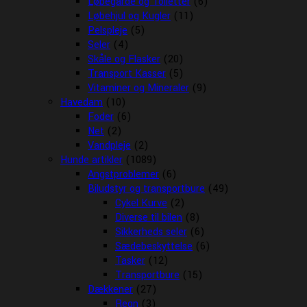
Løbegårde og Toiletter
(6)
Løbehjul og Kugler
(11)
Pelspleje
(5)
Seler
(4)
Skåle og Flasker
(20)
Transport Kasser
(5)
Vitaminer og Mineraler
(9)
Havedam
(10)
Foder
(6)
Net
(2)
Vandpleje
(2)
Hunde artikler
(1089)
Angstproblemer
(6)
Biludstyr og transportbure
(49)
Cykel Kurve
(2)
Diverse til bilen
(8)
Sikkerheds seler
(6)
Sædebeskyttelse
(6)
Tasker
(12)
Transportbure
(15)
Dækkener
(27)
Regn
(3)