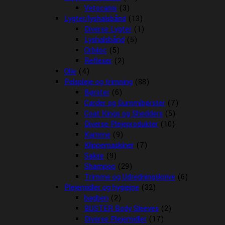
Vetocanis
(3)
Lygter/lyshalsbånd
(13)
Diverse Lygter
(1)
Lyshalsbånd
(5)
Orbiloc
(5)
Reflexer
(2)
Olie
(4)
Pelspleje og trimning
(88)
Børster
(6)
Carder og Gummibørster
(7)
Coat Kings og Shedders
(5)
Diverse Plejeprodukter
(10)
Kamme
(9)
Klippemaskiner
(7)
Sakse
(9)
Shampoo
(29)
Trimme og Udredningsknive
(6)
Plejemidler og hygiejne
(32)
bagben
(2)
BUSTER Body Sleeves
(2)
Diverse Plejemidler
(17)