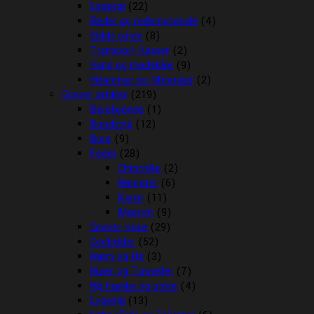
Legetøj
(22)
Reder og redemateriale
(4)
Sidde pinde
(8)
Transport Kasser
(2)
Vand og madskåle
(9)
Vitaminer og Mineraler
(2)
Gnaver artikler
(219)
Beroligende
(1)
Bundstrø
(12)
Bure
(9)
Foder
(28)
Chinchilla
(2)
Hamster
(6)
Kanin
(11)
Marsvin
(9)
Gnaver Huse
(29)
Godbidder
(52)
Halm og Hø
(3)
Huler og Tunneller
(7)
Hø hække og bolde
(4)
Legetøj
(13)