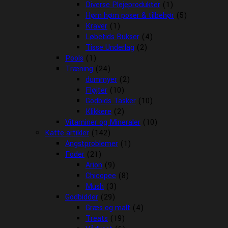
Diverse Plejeprodukter
(1)
Høm høm poser & tilbehør
(5)
Kraver
(1)
Løbetids Bukser
(4)
Tisse Underlag
(2)
Pools
(1)
Træning
(24)
dummyer
(2)
Fløjter
(10)
Godbids Tasker
(10)
Klikkere
(2)
Vitaminer og Mineraler
(10)
Katte artikler
(142)
Angstproblemer
(1)
Foder
(21)
Arion
(9)
Chicopee
(8)
Mush
(3)
Godbidder
(29)
Græs og malt
(4)
Treats
(19)