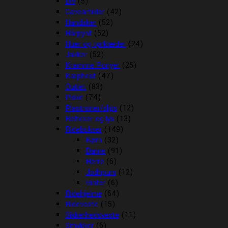
Div
(5)
Gaveartikler
(42)
Handsker
(52)
Hårpynt
(52)
Huer og tørklæder
(24)
Jakker
(52)
Kramme Ponyer
(25)
Kæphest
(47)
Outlet
(83)
Piske
(74)
Plastroner/slips
(12)
Reflexer og lys
(13)
Ridebukser
(149)
Børn
(32)
Dame
(91)
Herre
(6)
Jodhpurs
(12)
Vinter
(6)
Ridehjelme
(64)
Rideveste
(15)
Sikkerhedsveste
(11)
Smykker
(6)