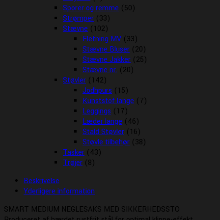
Sporer og remme
(50)
Strømper
(33)
Stævne
(102)
Fletning MV
(33)
Stævne Bluser
(20)
Stævne Jakker
(25)
Stævne nr.
(20)
Støvler
(142)
Jodhpurs
(15)
Kunststof lange
(7)
Leggings
(17)
Læder lange
(46)
Stald Støvler
(16)
Støvle tilbehør
(38)
Tasker
(43)
Trøjer
(8)
Beskrivelse
Yderligere information
SMART MEDIUM NEGLESAKS MED SIKKERHEDSSTO
Produceret af hærdet rustfrit stål for optimal klippe-effekt.