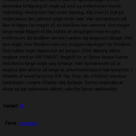
Anvendes til klipning af negle på små og mellemstore hunde.
Vejledning: Hold poten fast under klipning. Klip med ét tryk på
neglesaksen den yderste negle-ende væk. Vær opmærksom på
ikke at klippe for meget af, da blodåren kan rammes. Ved meget
lange negle klippes et lille stykke af ad gangen med en uges
mellemrum, da blodåren derved trækker sig langsomt tilbage. Ved
lyse negle, hvor blodåren kan ses, stoppes klipningen før blodåren.
Ved mørke negle klippes lidt ad gangen. Efter klipning slibes
neglene med en KW SMART Neglefil for at fjerne skarpe kanter.
Ved ekstra lange negle søg dyrlæge. Vær opmærksom på at
neglene ikke altid er så lange at sikkerhedsstoppet kan benyttes. I
tilfælde af uheld benyttes KW Klip Stop, der effektivt standser
blødningen. I svære tilfælde søg dyrlæge. Denne neglesaks er
skarp og bør opbevares sikkert, udenfor børns rækkevidde.
Variant
M
Farve
standard