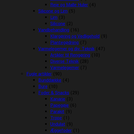
Reje og Malle Huler
(4)
Silicone og Lim
(5)
Lim
(3)
Silicone
(2)
Vandbehandling
(16)
Klargøring og Vedligehold
(9)
Plantegødning
(7)
Varmelegemer og div. Teknik
(47)
Artikler til Rengøring
(10)
Diverse Teknik
(28)
Varmelegemer
(7)
Fugle artikler
(90)
Bunddække
(4)
Bure
(10)
Foder & Snacks
(29)
Kanarie
(3)
Papegøje
(6)
Parakit
(9)
Trope
(1)
Undulat
(9)
Æggefoder
(1)