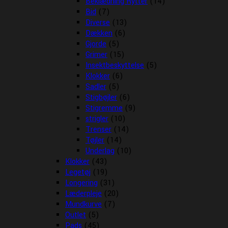
Beklædning Rytter
(14)
Bid
(7)
Diverse
(13)
Dækken
(6)
Gjorde
(5)
Grimer
(15)
Insektbeskyttelse
(5)
Klokker
(6)
Sadler
(5)
Stigbøjler
(6)
Stigremme
(9)
strigler
(10)
Trenser
(14)
Tøjler
(14)
Underlag
(10)
Klokker
(43)
Legetøj
(19)
Longering
(31)
Læderpleje
(20)
Mundkurve
(7)
Outlet
(5)
Pads
(45)