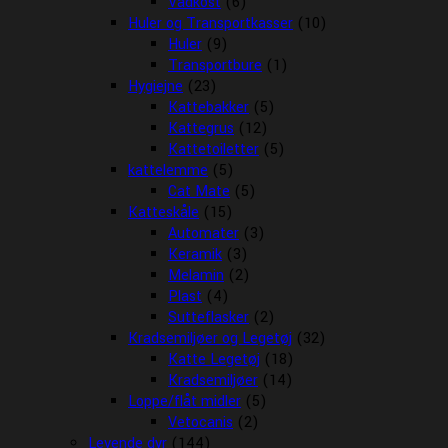
Vådkost
(6)
Huler og Transportkasser
(10)
Huler
(9)
Transportbure
(1)
Hygiejne
(23)
Kattebakker
(5)
Kattegrus
(12)
Kattetoiletter
(5)
kattelemme
(5)
Cat Mate
(5)
Katteskåle
(15)
Automater
(3)
Keramik
(3)
Melamin
(2)
Plast
(4)
Sutteflasker
(2)
Kradsemiljøer og Legetøj
(32)
Katte Legetøj
(18)
Kradsemiljøer
(14)
Loppe/flåt midler
(5)
Vetocanis
(2)
Levende dyr
(144)