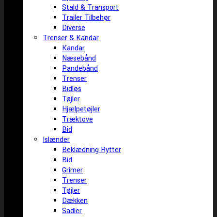
Stald & Transport
Trailer Tilbehør
Diverse
Trenser & Kandar
Kandar
Næsebånd
Pandebånd
Trenser
Bidløs
Tøjler
Hjælpetøjler
Træktove
Bid
Islænder
Beklædning Rytter
Bid
Grimer
Trenser
Tøjler
Dækken
Sadler