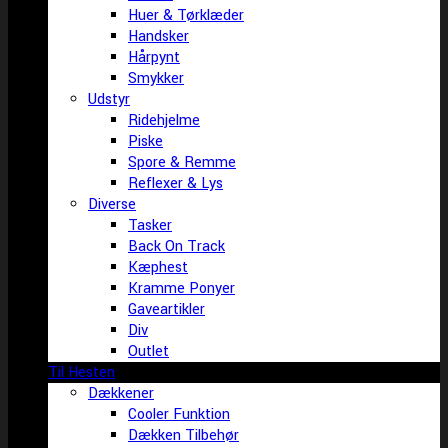
Huer & Tørklæder
Handsker
Hårpynt
Smykker
Udstyr
Ridehjelme
Piske
Spore & Remme
Reflexer & Lys
Diverse
Tasker
Back On Track
Kæphest
Kramme Ponyer
Gaveartikler
Div
Outlet
Til Hesten
Dækkener
Cooler Funktion
Dækken Tilbehør