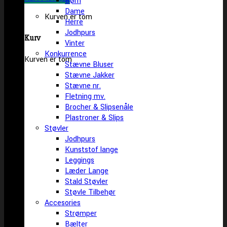
Børn
Dame
Kurven er tom
Herre
Jodhpurs
Kurv
Vinter
Konkurrence
Kurven er tom
Stævne Bluser
Stævne Jakker
Stævne nr.
Fletning mv.
Brocher & Slipsenåle
Plastroner & Slips
Støvler
Jodhpurs
Kunststof lange
Leggings
Læder Lange
Stald Støvler
Støvle Tilbehør
Accesories
Strømper
Bælter