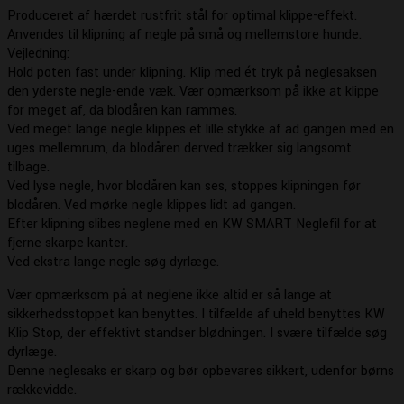
Produceret af hærdet rustfrit stål for optimal klippe-effekt.
Anvendes til klipning af negle på små og mellemstore hunde.
Vejledning:
Hold poten fast under klipning. Klip med ét tryk på neglesaksen
den yderste negle-ende væk. Vær opmærksom på ikke at klippe
for meget af, da blodåren kan rammes.
Ved meget lange negle klippes et lille stykke af ad gangen med en
uges mellemrum, da blodåren derved trækker sig langsomt
tilbage.
Ved lyse negle, hvor blodåren kan ses, stoppes klipningen før
blodåren. Ved mørke negle klippes lidt ad gangen.
Efter klipning slibes neglene med en KW SMART Neglefil for at
fjerne skarpe kanter.
Ved ekstra lange negle søg dyrlæge.
Vær opmærksom på at neglene ikke altid er så lange at
sikkerhedsstoppet kan benyttes. I tilfælde af uheld benyttes KW
Klip Stop, der effektivt standser blødningen. I svære tilfælde søg
dyrlæge.
Denne neglesaks er skarp og bør opbevares sikkert, udenfor børns
rækkevidde.