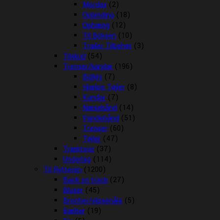
Mordax
(2)
Opbinding
(18)
Ophæng
(12)
Til Boksen
(10)
Trailer Tilbehør
(3)
Tilskud
(54)
Trenser/kandar
(196)
Bidløs
(7)
Hjælpe Tøjler
(8)
Kandar
(7)
Næsebånd
(14)
Pandebånd
(51)
Trenser
(60)
Tøjler
(47)
Træktove
(37)
Underlag
(114)
Til Rytteren
(1200)
Back on track
(27)
Bluser
(45)
Brocher/slipsenåle
(5)
Bælter
(19)