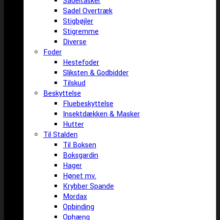
Sadeltasker
Sadel Overtræk
Stigbøjler
Stigremme
Diverse
Foder
Hestefoder
Sliksten & Godbidder
Tilskud
Beskyttelse
Fluebeskyttelse
Insektdækken & Masker
Hutter
Til Stalden
Til Boksen
Boksgardin
Hager
Hønet mv.
Krybber Spande
Mordax
Opbinding
Ophæng