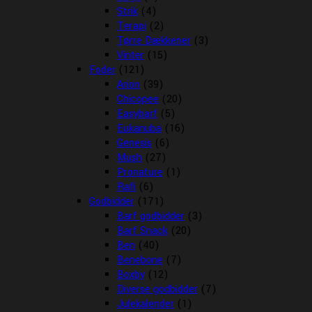
Strik
(4)
Terapi
(2)
Tørre Dækkener
(3)
Vinter
(15)
Foder
(121)
Arion
(39)
Chicopee
(20)
Easybarf
(5)
Eukanuba
(16)
Genesis
(6)
Mush
(27)
Pronature
(1)
Rafi
(6)
Godbidder
(171)
Barf godbidder
(3)
Barf Snack
(20)
Ben
(40)
Benebone
(7)
Boxby
(12)
Diverse godbidder
(7)
Julekalender
(1)