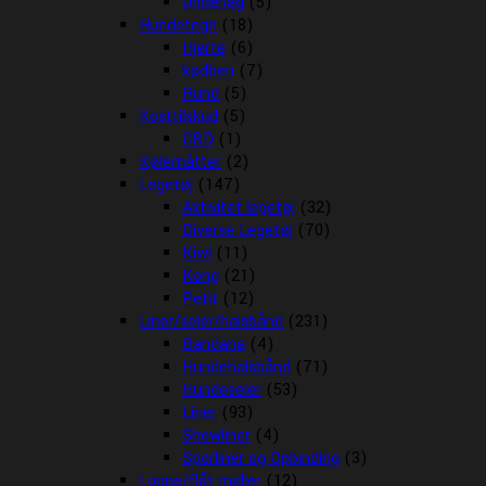
Underlag
(5)
Hundetegn
(18)
Hjerte
(6)
kødben
(7)
Rund
(5)
Kosttilskud
(5)
CBD
(1)
Kølemåtter
(2)
Legetøj
(147)
Aktivitet legetøj
(32)
Diverse Legetøj
(70)
Kiwi
(11)
Kong
(21)
Petit
(12)
Liner/seler/halsbånd
(231)
Bandana
(4)
Hundehalsbånd
(71)
Hundeseler
(53)
Liner
(93)
Showliner
(4)
Sporliner og Opbinding
(3)
Loppe/flåt midler
(12)