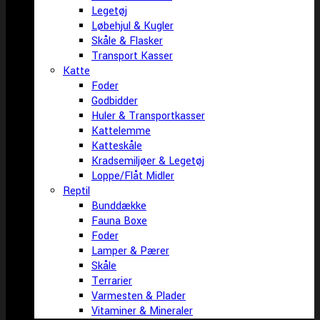
Legetøj
Løbehjul & Kugler
Skåle & Flasker
Transport Kasser
Katte
Foder
Godbidder
Huler & Transportkasser
Kattelemme
Katteskåle
Kradsemiljøer & Legetøj
Loppe/Flåt Midler
Reptil
Bunddække
Fauna Boxe
Foder
Lamper & Pærer
Skåle
Terrarier
Varmesten & Plader
Vitaminer & Mineraler