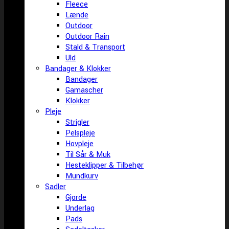
Fleece
Lænde
Outdoor
Outdoor Rain
Stald & Transport
Uld
Bandager & Klokker
Bandager
Gamascher
Klokker
Pleje
Strigler
Pelspleje
Hovpleje
Til Sår & Muk
Hesteklipper & Tilbehør
Mundkurv
Sadler
Gjorde
Underlag
Pads