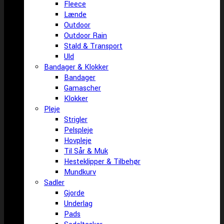
Fleece
Lænde
Outdoor
Outdoor Rain
Stald & Transport
Uld
Bandager & Klokker
Bandager
Gamascher
Klokker
Pleje
Strigler
Pelspleje
Hovpleje
Til Sår & Muk
Hesteklipper & Tilbehør
Mundkurv
Sadler
Gjorde
Underlag
Pads