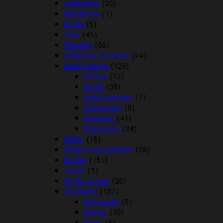
Læderpleje
(20)
Mundkurve
(7)
Outlet
(5)
Pads
(45)
Pelspleje
(56)
Rebgrimer & Cordeo
(24)
Sadel tilbehør
(129)
Diverse
(12)
Gjorde
(35)
Sadel overtræk
(7)
Sadeltasker
(5)
Stigbøjler
(41)
Stigremme
(24)
Sadler
(15)
Sliksten og Godbidder
(28)
Strigler
(151)
Tasker
(1)
Til sår og muk
(26)
Til stalden
(127)
Boksgardin
(5)
Diverse
(10)