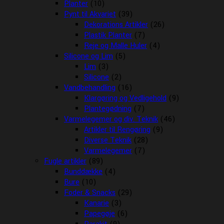
Planter
(10)
Pynt til Akvariet
(39)
Dekorations Artikler
(26)
Plastik Planter
(7)
Reje og Malle Huler
(4)
Silicone og Lim
(5)
Lim
(3)
Silicone
(2)
Vandbehandling
(16)
Klargøring og Vedligehold
(9)
Plantegødning
(7)
Varmelegemer og div. Teknik
(46)
Artikler til Rengøring
(9)
Diverse Teknik
(28)
Varmelegemer
(7)
Fugle artikler
(89)
Bunddække
(4)
Bure
(10)
Foder & Snacks
(29)
Kanarie
(3)
Papegøje
(6)