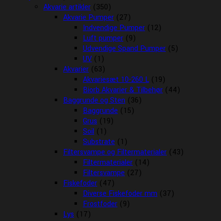
Akvarie artikler
(350)
Akvarie Pumper
(27)
Indvendige Pumper
(12)
Luft pumper
(9)
Udvendige Spand Pumper
(5)
UV
(1)
Akvarier
(63)
Akvariesæt 10-260 L
(19)
Biorb Akvarier & Tilbehør
(44)
Baggrunde og Sten
(36)
Baggrunde
(15)
Grus
(19)
Soil
(1)
Substrate
(1)
Filtersvampe og Filtermaterialer
(43)
Filtermaterialer
(14)
Filtersvampe
(27)
Fiskefoder
(47)
Diverse Fiskefoder mm
(37)
Frostfoder
(9)
Lys
(17)