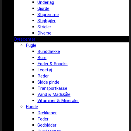
Underlag
Gjorde
Stigremme
Stigbøjler
Strigler
Diverse
Dyrecenter
Fugle
Bunddække
Bure
Foder & Snacks
Legetøj
Reder
Sidde pinde
Transportkasse
Vand & Madskåle
Vitaminer & Mineraler
Hunde
Dækkener
Foder
Godbidder