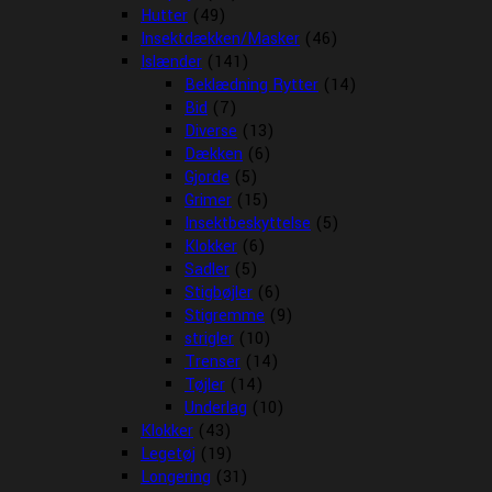
Hutter
(49)
Insektdækken/Masker
(46)
Islænder
(141)
Beklædning Rytter
(14)
Bid
(7)
Diverse
(13)
Dækken
(6)
Gjorde
(5)
Grimer
(15)
Insektbeskyttelse
(5)
Klokker
(6)
Sadler
(5)
Stigbøjler
(6)
Stigremme
(9)
strigler
(10)
Trenser
(14)
Tøjler
(14)
Underlag
(10)
Klokker
(43)
Legetøj
(19)
Longering
(31)