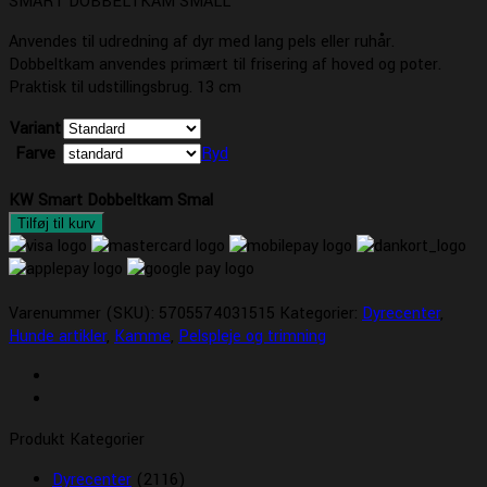
SMART DOBBELTKAM SMALL
Anvendes til udredning af dyr med lang pels eller ruhår.
Dobbeltkam anvendes primært til frisering af hoved og poter.
Praktisk til udstillingsbrug. 13 cm
Variant
Farve
Ryd
KW Smart Dobbeltkam Smal
Tilføj til kurv
Varenummer (SKU):
5705574031515
Kategorier:
Dyrecenter
,
Hunde artikler
,
Kamme
,
Pelspleje og trimning
Produkt Kategorier
Dyrecenter
(2116)