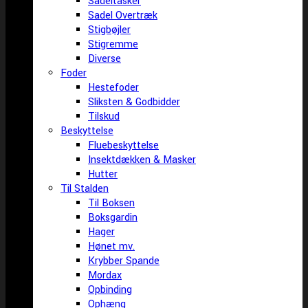
Sadeltasker
Sadel Overtræk
Stigbøjler
Stigremme
Diverse
Foder
Hestefoder
Sliksten & Godbidder
Tilskud
Beskyttelse
Fluebeskyttelse
Insektdækken & Masker
Hutter
Til Stalden
Til Boksen
Boksgardin
Hager
Hønet mv.
Krybber Spande
Mordax
Opbinding
Ophæng