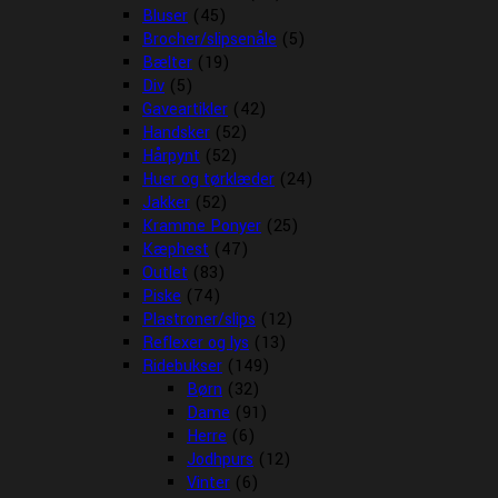
Bluser
(45)
Brocher/slipsenåle
(5)
Bælter
(19)
Div
(5)
Gaveartikler
(42)
Handsker
(52)
Hårpynt
(52)
Huer og tørklæder
(24)
Jakker
(52)
Kramme Ponyer
(25)
Kæphest
(47)
Outlet
(83)
Piske
(74)
Plastroner/slips
(12)
Reflexer og lys
(13)
Ridebukser
(149)
Børn
(32)
Dame
(91)
Herre
(6)
Jodhpurs
(12)
Vinter
(6)