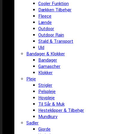
Cooler Funktion
Dækken Tilbehør
Fleece
Lænde
Outdoor
Outdoor Rain
Stald & Transport
Uld
Bandager & Klokker
Bandager
Gamascher
Klokker
Pleje
Strigler
Pelspleje
Hovpleje
Til Sår & Muk
Hesteklipper & Tilbehør
Mundkurv
Sadler
Gjorde