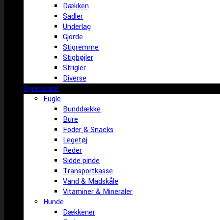
Dækken
Sadler
Underlag
Gjorde
Stigremme
Stigbøjler
Strigler
Diverse
Dyrecenter
Fugle
Bunddække
Bure
Foder & Snacks
Legetøj
Reder
Sidde pinde
Transportkasse
Vand & Madskåle
Vitaminer & Mineraler
Hunde
Dækkener