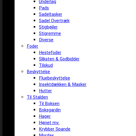
Underlag
Pads
Sadeltasker
Sadel Overtræk
Stigbøjler
Stigremme
Diverse
Foder
Hestefoder
Sliksten & Godbidder
Tilskud
Beskyttelse
Fluebeskyttelse
Insektdækken & Masker
Hutter
Til Stalden
Til Boksen
Boksgardin
Hager
Hønet mv.
Krybber Spande
Mordax