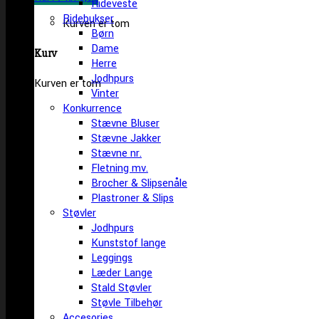
Rideveste
Ridebukser
Kurven er tom
Børn
Dame
Kurv
Herre
Jodhpurs
Kurven er tom
Vinter
Konkurrence
Stævne Bluser
Stævne Jakker
Stævne nr.
Fletning mv.
Brocher & Slipsenåle
Plastroner & Slips
Støvler
Jodhpurs
Kunststof lange
Leggings
Læder Lange
Stald Støvler
Støvle Tilbehør
Accesories