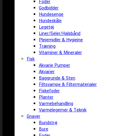
Foder
Godbidder
Hundesenge
Hundeskåle
Legetøj
Liner/Seler/Halsbånd
Plejemidler & Hygiejne
Træning
Vitaminer & Mineraler
Fisk
Akvarie Pumper
Akvarier
Baggrunde & Sten
Filtsvampe & Filtermaterialer
Fiskefoder
Planter
Varmebehandling
Varmelegemer & Teknik
Gnaver
Bundstrø
Bure
Foder