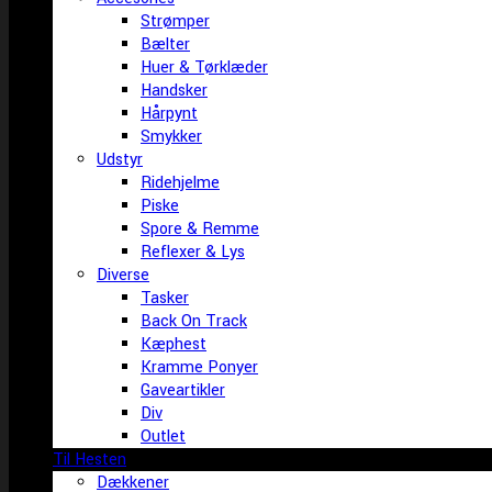
Strømper
Bælter
Huer & Tørklæder
Handsker
Hårpynt
Smykker
Udstyr
Ridehjelme
Piske
Spore & Remme
Reflexer & Lys
Diverse
Tasker
Back On Track
Kæphest
Kramme Ponyer
Gaveartikler
Div
Outlet
Til Hesten
Dækkener