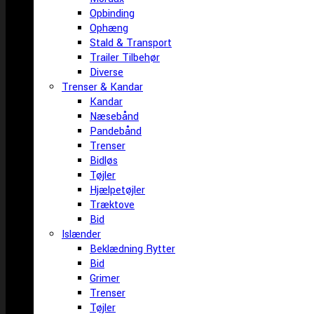
Opbinding
Ophæng
Stald & Transport
Trailer Tilbehør
Diverse
Trenser & Kandar
Kandar
Næsebånd
Pandebånd
Trenser
Bidløs
Tøjler
Hjælpetøjler
Træktove
Bid
Islænder
Beklædning Rytter
Bid
Grimer
Trenser
Tøjler