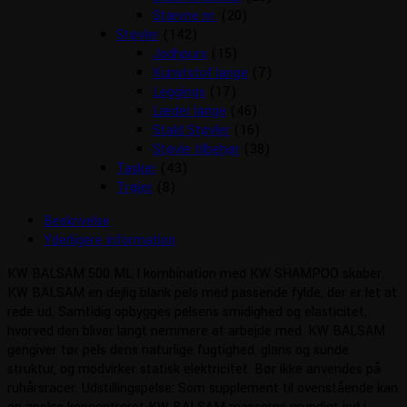
Stævne nr.
(20)
Støvler
(142)
Jodhpurs
(15)
Kunststof lange
(7)
Leggings
(17)
Læder lange
(46)
Stald Støvler
(16)
Støvle tilbehør
(38)
Tasker
(43)
Trøjer
(8)
Beskrivelse
Yderligere information
KW BALSAM 500 ML I kombination med KW SHAMPOO skaber
KW BALSAM en dejlig blank pels med passende fylde, der er let at
rede ud. Samtidig opbygges pelsens smidighed og elasticitet,
hvorved den bliver langt nemmere at arbejde med. KW BALSAM
gengiver tør pels dens naturlige fugtighed, glans og sunde
struktur, og modvirker statisk elektricitet. Bør ikke anvendes på
ruhårsracer. Udstillingspelse: Som supplement til ovenstående kan