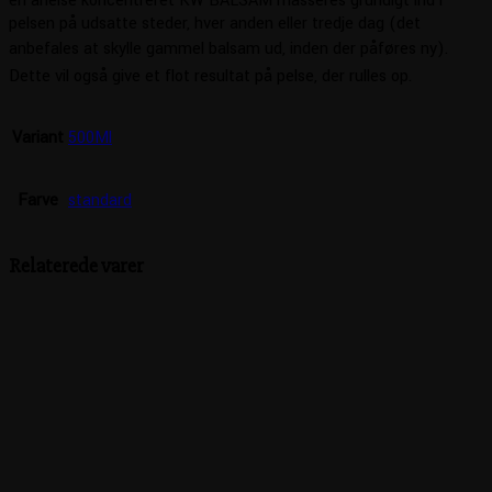
en anelse koncentreret KW BALSAM masseres grundigt ind i
pelsen på udsatte steder, hver anden eller tredje dag (det
anbefales at skylle gammel balsam ud, inden der påføres ny).
Dette vil også give et flot resultat på pelse, der rulles op.
Variant
500Ml
Farve
standard
Relaterede varer