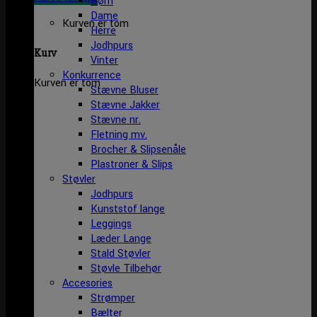
Børn
Dame
Kurven er tom
Herre
Jodhpurs
Kurv
Vinter
Konkurrence
Kurven er tom
Stævne Bluser
Stævne Jakker
Stævne nr.
Fletning mv.
Brocher & Slipsenåle
Plastroner & Slips
Støvler
Jodhpurs
Kunststof lange
Leggings
Læder Lange
Stald Støvler
Støvle Tilbehør
Accesories
Strømper
Bælter