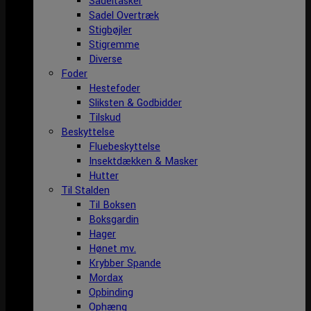
Sadeltasker
Sadel Overtræk
Stigbøjler
Stigremme
Diverse
Foder
Hestefoder
Sliksten & Godbidder
Tilskud
Beskyttelse
Fluebeskyttelse
Insektdækken & Masker
Hutter
Til Stalden
Til Boksen
Boksgardin
Hager
Hønet mv.
Krybber Spande
Mordax
Opbinding
Ophæng