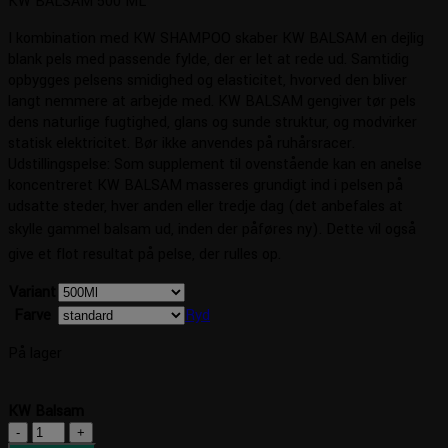
KW BALSAM 500 ML
I kombination med KW SHAMPOO skaber KW BALSAM en dejlig
blank pels med passende fylde, der er let at rede ud. Samtidig
opbygges pelsens smidighed og elasticitet, hvorved den bliver
langt nemmere at arbejde med. KW BALSAM gengiver tør pels
dens naturlige fugtighed, glans og sunde struktur, og modvirker
statisk elektricitet. Bør ikke anvendes på ruhårsracer.
Udstillingspelse: Som supplement til ovenstående kan en anelse
koncentreret KW BALSAM masseres grundigt ind i pelsen på
udsatte steder, hver anden eller tredje dag (det anbefales at
skylle gammel balsam ud, inden der påføres ny). Dette vil også
give et flot resultat på pelse, der rulles op.
Variant
Farve
Ryd
På lager
KW Balsam
KW