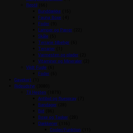
Reptil
(66)
Bunddække
(15)
Fauna Boxe
(4)
Foder
(9)
Lamper og Pærer
(22)
Skåle
(5)
Terrarie tilbehør
(6)
Terrarier
(1)
Varmesten og plader
(2)
Vitaminer og Mineraler
(2)
Vildt Fugle
(6)
Foder
(6)
Gavekort
(1)
Rideudstyr
(3080)
Til Hesten
(1879)
Antibid og fluespray
(7)
Bandager
(28)
Bid
(86)
Boxe og Tasker
(28)
Dækkener
(116)
Cooler/Funktion
(11)