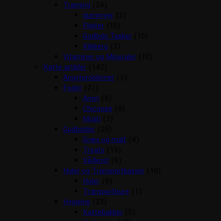
Træning
(24)
dummyer
(2)
Fløjter
(10)
Godbids Tasker
(10)
Klikkere
(2)
Vitaminer og Mineraler
(10)
Katte artikler
(142)
Angstproblemer
(1)
Foder
(21)
Arion
(9)
Chicopee
(8)
Mush
(3)
Godbidder
(29)
Græs og malt
(4)
Treats
(19)
Vådkost
(6)
Huler og Transportkasser
(10)
Huler
(9)
Transportbure
(1)
Hygiejne
(23)
Kattebakker
(5)