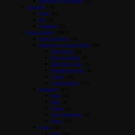
Vitaminer og Mineraler
(9)
Havedam
(10)
Foder
(6)
Net
(2)
Vandpleje
(2)
Hunde artikler
(1087)
Angstproblemer
(6)
Biludstyr og transportbure
(50)
Cykel Kurve
(2)
Diverse til bilen
(8)
Sikkerheds seler
(7)
Sædebeskyttelse
(6)
Tasker
(12)
Transportbure
(15)
Dækkener
(27)
Regn
(3)
Strik
(4)
Terapi
(2)
Tørre Dækkener
(3)
Vinter
(15)
Foder
(121)
Arion
(39)