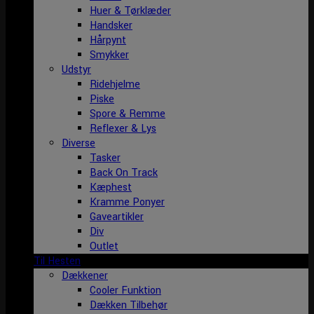
Huer & Tørklæder
Handsker
Hårpynt
Smykker
Udstyr
Ridehjelme
Piske
Spore & Remme
Reflexer & Lys
Diverse
Tasker
Back On Track
Kæphest
Kramme Ponyer
Gaveartikler
Div
Outlet
Til Hesten
Dækkener
Cooler Funktion
Dækken Tilbehør