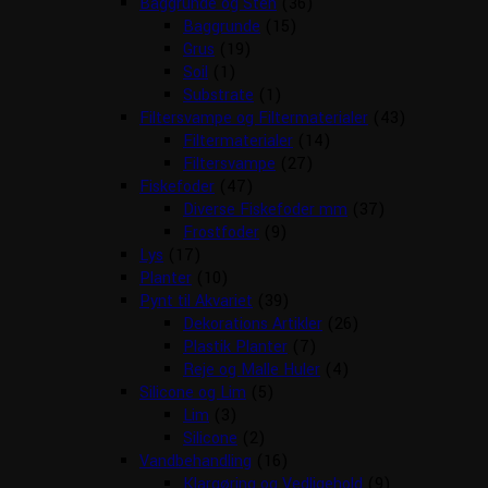
Baggrunde og Sten
(36)
Baggrunde
(15)
Grus
(19)
Soil
(1)
Substrate
(1)
Filtersvampe og Filtermaterialer
(43)
Filtermaterialer
(14)
Filtersvampe
(27)
Fiskefoder
(47)
Diverse Fiskefoder mm
(37)
Frostfoder
(9)
Lys
(17)
Planter
(10)
Pynt til Akvariet
(39)
Dekorations Artikler
(26)
Plastik Planter
(7)
Reje og Malle Huler
(4)
Silicone og Lim
(5)
Lim
(3)
Silicone
(2)
Vandbehandling
(16)
Klargøring og Vedligehold
(9)