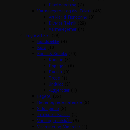
Plantegødning
(7)
Varmelegemer og div. Teknik
(46)
Artikler til Rengøring
(9)
Diverse Teknik
(28)
Varmelegemer
(7)
Fugle artikler
(89)
Bunddække
(4)
Bure
(10)
Foder & Snacks
(29)
Kanarie
(3)
Papegøje
(6)
Parakit
(9)
Trope
(1)
Undulat
(9)
Æggefoder
(1)
Legetøj
(22)
Reder og redemateriale
(3)
Sidde pinde
(8)
Transport Kasser
(2)
Vand og madskåle
(9)
Vitaminer og Mineraler
(2)