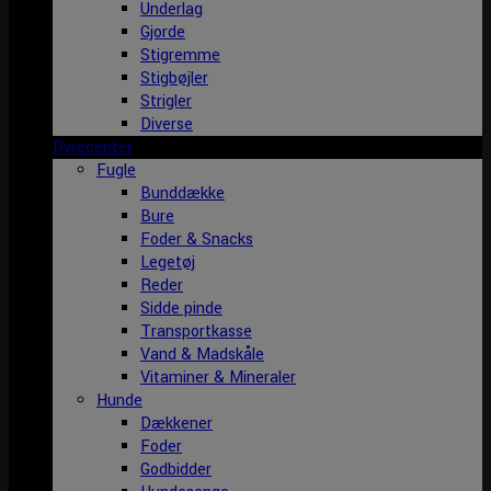
Underlag
Gjorde
Stigremme
Stigbøjler
Strigler
Diverse
Dyrecenter
Fugle
Bunddække
Bure
Foder & Snacks
Legetøj
Reder
Sidde pinde
Transportkasse
Vand & Madskåle
Vitaminer & Mineraler
Hunde
Dækkener
Foder
Godbidder