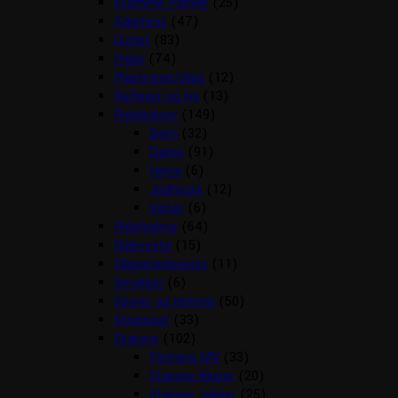
Kramme Ponyer
(25)
Kæphest
(47)
Outlet
(83)
Piske
(74)
Plastroner/slips
(12)
Reflexer og lys
(13)
Ridebukser
(149)
Børn
(32)
Dame
(91)
Herre
(6)
Jodhpurs
(12)
Vinter
(6)
Ridehjelme
(64)
Rideveste
(15)
Sikkerhedsveste
(11)
Smykker
(6)
Sporer og remme
(50)
Strømper
(33)
Stævne
(102)
Fletning MV
(33)
Stævne Bluser
(20)
Stævne Jakker
(25)