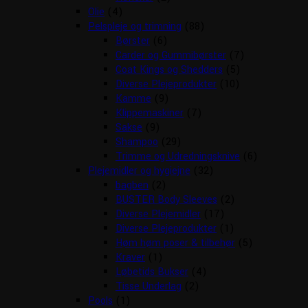
Olie
(4)
Pelspleje og trimning
(88)
Børster
(6)
Carder og Gummibørster
(7)
Coat Kings og Shedders
(5)
Diverse Plejeprodukter
(10)
Kamme
(9)
Klippemaskiner
(7)
Sakse
(9)
Shampoo
(29)
Trimme og Udredningsknive
(6)
Plejemidler og hygiejne
(32)
bagben
(2)
BUSTER Body Sleeves
(2)
Diverse Plejemidler
(17)
Diverse Plejeprodukter
(1)
Høm høm poser & tilbehør
(5)
Kraver
(1)
Løbetids Bukser
(4)
Tisse Underlag
(2)
Pools
(1)