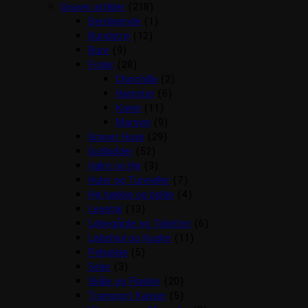
Gnaver artikler
(218)
Beroligende
(1)
Bundstrø
(12)
Bure
(9)
Foder
(28)
Chinchilla
(2)
Hamster
(6)
Kanin
(11)
Marsvin
(9)
Gnaver Huse
(29)
Godbidder
(52)
Halm og Hø
(3)
Huler og Tunneller
(7)
Hø hække og bolde
(4)
Legetøj
(13)
Løbegårde og Toiletter
(6)
Løbehjul og Kugler
(11)
Pelspleje
(5)
Seler
(3)
Skåle og Flasker
(20)
Transport Kasser
(5)