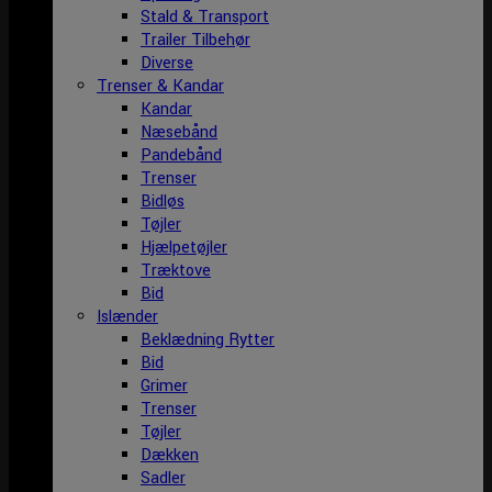
Stald & Transport
Trailer Tilbehør
Diverse
Trenser & Kandar
Kandar
Næsebånd
Pandebånd
Trenser
Bidløs
Tøjler
Hjælpetøjler
Træktove
Bid
Islænder
Beklædning Rytter
Bid
Grimer
Trenser
Tøjler
Dækken
Sadler