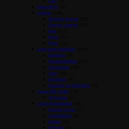
CBD
(1)
Kølemåtter
(2)
Legetøj
(146)
Aktivitet legetøj
(31)
Diverse Legetøj
(70)
Kiwi
(11)
Kong
(21)
Petit
(12)
Liner/seler/halsbånd
(231)
Bandana
(4)
Hundehalsbånd
(71)
Hundeseler
(53)
Liner
(93)
Showliner
(4)
Sporliner og Opbinding
(3)
Loppe/flåt midler
(12)
Vetocanis
(3)
Lygter/lyshalsbånd
(13)
Diverse Lygter
(1)
Lyshalsbånd
(5)
Orbiloc
(5)
Reflexer
(2)