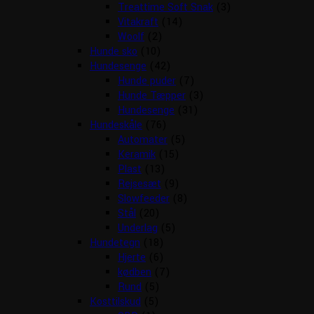
Treattime Soft Snak
(3)
Vitakraft
(14)
Woolf
(2)
Hunde sko
(10)
Hundesenge
(42)
Hunde puder
(7)
Hunde Tæpper
(3)
Hundesenge
(31)
Hundeskåle
(76)
Automater
(5)
Keramik
(15)
Plast
(13)
Rejsesæt
(9)
Slowfeeder
(8)
Stål
(20)
Underlag
(5)
Hundetegn
(18)
Hjerte
(6)
kødben
(7)
Rund
(5)
Kosttilskud
(5)