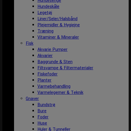
Hundesenge
Hundeskåle
Legetøj
Liner/Seler/Halsbånd
Plejemidler & Hygiejne
Træning
Vitaminer & Mineraler
Fisk
Akvarie Pumper
Akvarier
Baggrunde & Sten
Filtsvampe & Filtermaterialer
Fiskefoder
Planter
Varmebehandling
Varmelegemer & Teknik
Gnaver
Bundstrø
Bure
Foder
Huse
Huler & Tunneller