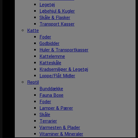
Legetøj
Løbehjul & Kugler
Skåle & Flasker
Transport Kasser
Katte
Foder
Godbidder
Huler & Transportkasser
Kattelemme
Katteskåle
Kradsemiljøer & Legetøj
Loppe/Flåt Midler
Reptil
Bunddække
Fauna Boxe
Foder
Lamper & Pærer
Skåle
Terrarier
Varmesten & Plader
Vitaminer & Mineraler