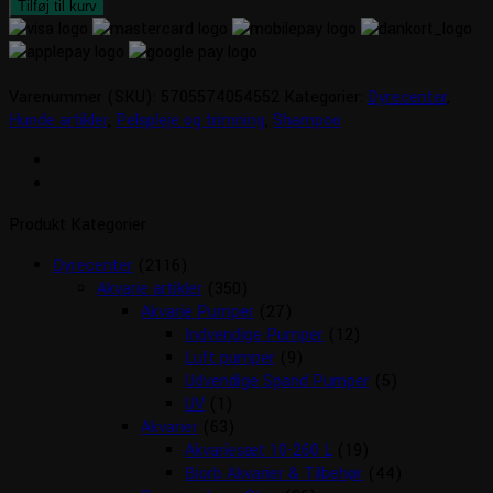
Balsam
Tilføj til kurv
antal
Varenummer (SKU):
5705574054552
Kategorier:
Dyrecenter
,
Hunde artikler
,
Pelspleje og trimning
,
Shampoo
Produkt Kategorier
Dyrecenter
(2116)
Akvarie artikler
(350)
Akvarie Pumper
(27)
Indvendige Pumper
(12)
Luft pumper
(9)
Udvendige Spand Pumper
(5)
UV
(1)
Akvarier
(63)
Akvariesæt 10-260 L
(19)
Biorb Akvarier & Tilbehør
(44)