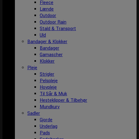
Fleece
Lænde
Outdoor
Outdoor Rain
Stald & Transport
Uld
Bandager & Klokker
Bandager
Gamascher
Klokker
Pleje
Strigler
Pelspleje
Hovpleje
Til Sår & Muk
Hesteklipper & Tilbehør
Mundkurv
Sadler
Gjorde
Underlag
Pads