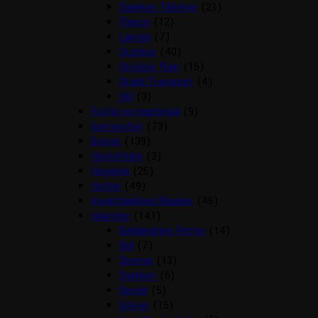
Dækken Tilbehør
(21)
Fleece
(12)
Lænde
(7)
Outdoor
(40)
Outdoor Rain
(15)
Stald/Transport
(4)
Uld
(3)
Fortøj og martingal
(9)
Gamascher
(73)
Grimer
(139)
Hestefoder
(3)
Hovpleje
(26)
Hutter
(49)
Insektdækken/Masker
(46)
Islænder
(141)
Beklædning Rytter
(14)
Bid
(7)
Diverse
(13)
Dækken
(6)
Gjorde
(5)
Grimer
(15)