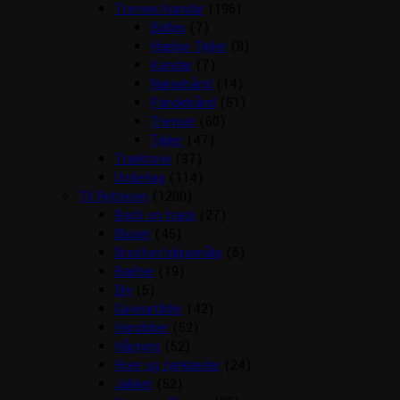
Trenser/kandar
(196)
Bidløs
(7)
Hjælpe Tøjler
(8)
Kandar
(7)
Næsebånd
(14)
Pandebånd
(51)
Trenser
(60)
Tøjler
(47)
Træktove
(37)
Underlag
(114)
Til Rytteren
(1200)
Back on track
(27)
Bluser
(45)
Brocher/slipsenåle
(5)
Bælter
(19)
Div
(5)
Gaveartikler
(42)
Handsker
(52)
Hårpynt
(52)
Huer og tørklæder
(24)
Jakker
(52)