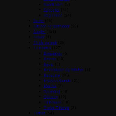
Sadeltasker
(5)
Stigbøjler
(41)
Stigremme
(24)
Sadler
(15)
Sliksten og Godbidder
(28)
Strigler
(151)
Tasker
(1)
Til sår og muk
(26)
Til stalden
(127)
Boksgardin
(5)
Diverse
(10)
Hager
(5)
Hesteklipper og tilbehør
(8)
Hønet mv
(26)
Krybber/Spande
(21)
Mordax
(2)
Opbinding
(18)
Ophæng
(12)
Til Boksen
(10)
Trailer Tilbehør
(3)
Tilskud
(54)