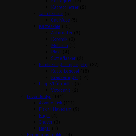
Kattegrus
(12)
Kattetoiletter
(5)
kattelemme
(5)
Cat Mate
(5)
Katteskåle
(15)
Automater
(3)
Keramik
(3)
Melamin
(2)
Plast
(4)
Sutteflasker
(2)
Kradsemiljøer og Legetøj
(32)
Katte Legetøj
(18)
Kradsemiljøer
(14)
Loppe/flåt midler
(5)
Vetocanis
(2)
Levende dyr
(144)
Akvarie Fisk
(131)
Fisk til Havedam
(5)
Fugle
(4)
Gnaver
(3)
Reptil
(1)
Rengørings artikler
(4)