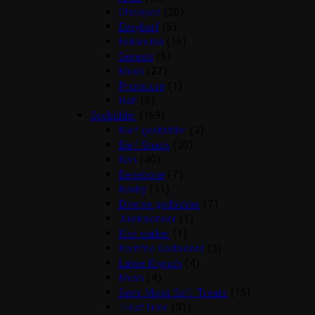
Chicopee
(20)
Easybarf
(5)
Eukanuba
(16)
Genesis
(6)
Mush
(27)
Pronature
(1)
Rafi
(6)
Godbidder
(169)
Barf godbidder
(3)
Barf Snack
(20)
Ben
(40)
Benebone
(7)
Boxby
(11)
Diverse godbidder
(7)
Julekalender
(1)
Kiwi walker
(1)
Kornfrie Godbidder
(3)
Lakse Krønch
(4)
Mush
(4)
Semi Moist Soft Treats
(15)
TreatTime
(31)