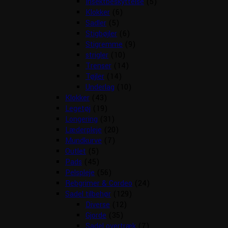
Insektbeskyttelse
(5)
Klokker
(6)
Sadler
(5)
Stigbøjler
(6)
Stigremme
(9)
strigler
(10)
Trenser
(14)
Tøjler
(14)
Underlag
(10)
Klokker
(43)
Legetøj
(19)
Longering
(31)
Læderpleje
(20)
Mundkurve
(7)
Outlet
(5)
Pads
(45)
Pelspleje
(56)
Rebgrimer & Cordeo
(24)
Sadel tilbehør
(129)
Diverse
(12)
Gjorde
(35)
Sadel overtræk
(7)