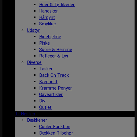
Huer & Tørklæder
Handsker
Hårpynt
Smykker
Udstyr
Ridehjelme
Piske
Spore & Remme
Reflexer & Lys
Diverse
Tasker
Back On Track
Kæphest
Kramme Ponyer
Gaveartikler
Div
Outlet
Til Hesten
Dækkener
Cooler Funktion
Dækken Tilbehør