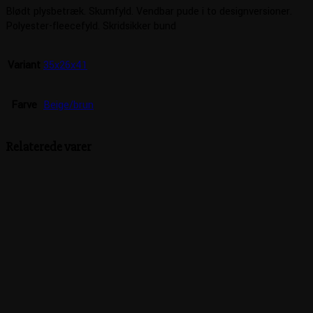
Blødt plysbetræk. Skumfyld. Vendbar pude i to designversioner.
Polyester-fleecefyld. Skridsikker bund
Variant
35x26x41
Farve
Beige/brun
Relaterede varer