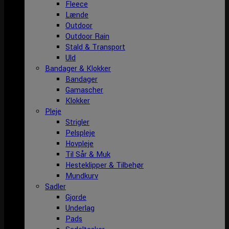
Fleece
Lænde
Outdoor
Outdoor Rain
Stald & Transport
Uld
Bandager & Klokker
Bandager
Gamascher
Klokker
Pleje
Strigler
Pelspleje
Hovpleje
Til Sår & Muk
Hesteklipper & Tilbehør
Mundkurv
Sadler
Gjorde
Underlag
Pads