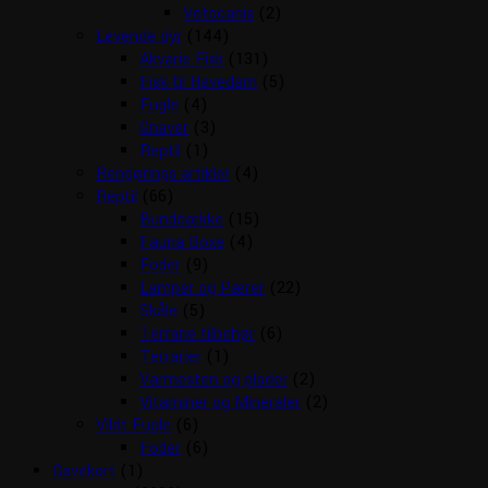
Vetocanis
(2)
Levende dyr
(144)
Akvarie Fisk
(131)
Fisk til Havedam
(5)
Fugle
(4)
Gnaver
(3)
Reptil
(1)
Rengørings artikler
(4)
Reptil
(66)
Bunddække
(15)
Fauna Boxe
(4)
Foder
(9)
Lamper og Pærer
(22)
Skåle
(5)
Terrarie tilbehør
(6)
Terrarier
(1)
Varmesten og plader
(2)
Vitaminer og Mineraler
(2)
Vildt Fugle
(6)
Foder
(6)
Gavekort
(1)