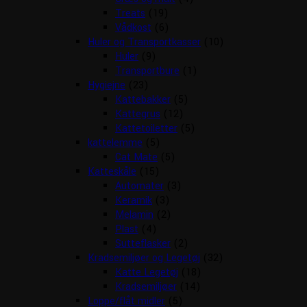
Treats
(19)
Vådkost
(6)
Huler og Transportkasser
(10)
Huler
(9)
Transportbure
(1)
Hygiejne
(23)
Kattebakker
(5)
Kattegrus
(12)
Kattetoiletter
(5)
kattelemme
(5)
Cat Mate
(5)
Katteskåle
(15)
Automater
(3)
Keramik
(3)
Melamin
(2)
Plast
(4)
Sutteflasker
(2)
Kradsemiljøer og Legetøj
(32)
Katte Legetøj
(18)
Kradsemiljøer
(14)
Loppe/flåt midler
(5)