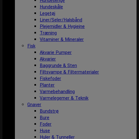
Hundesenge
Hundeskåle
Legetøj
Liner/Seler/Halsbånd
Plejemidler & Hygiejne
Træning
Vitaminer & Mineraler
Fisk
Akvarie Pumper
Akvarier
Baggrunde & Sten
Filtsvampe & Filtermaterialer
Fiskefoder
Planter
Varmebehandling
Varmelegemer & Teknik
Gnaver
Bundstrø
Bure
Foder
Huse
Huler & Tunneller