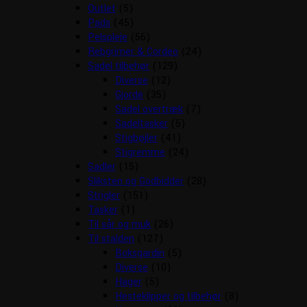
Outlet
(5)
Pads
(45)
Pelspleje
(56)
Rebgrimer & Cordeo
(24)
Sadel tilbehør
(129)
Diverse
(12)
Gjorde
(35)
Sadel overtræk
(7)
Sadeltasker
(5)
Stigbøjler
(41)
Stigremme
(24)
Sadler
(15)
Sliksten og Godbidder
(28)
Strigler
(151)
Tasker
(1)
Til sår og muk
(26)
Til stalden
(127)
Boksgardin
(5)
Diverse
(10)
Hager
(5)
Hesteklipper og tilbehør
(8)