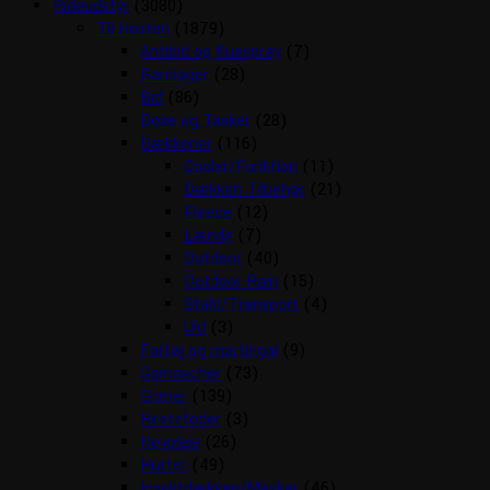
Rideudstyr
(3080)
Til Hesten
(1879)
Antibid og fluespray
(7)
Bandager
(28)
Bid
(86)
Boxe og Tasker
(28)
Dækkener
(116)
Cooler/Funktion
(11)
Dækken Tilbehør
(21)
Fleece
(12)
Lænde
(7)
Outdoor
(40)
Outdoor Rain
(15)
Stald/Transport
(4)
Uld
(3)
Fortøj og martingal
(9)
Gamascher
(73)
Grimer
(139)
Hestefoder
(3)
Hovpleje
(26)
Hutter
(49)
Insektdækken/Masker
(46)