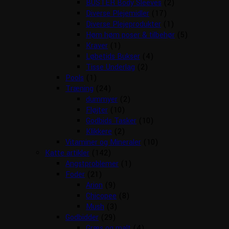
BUSTER Body Sleeves
(2)
Diverse Plejemidler
(17)
Diverse Plejeprodukter
(1)
Høm høm poser & tilbehør
(5)
Kraver
(1)
Løbetids Bukser
(4)
Tisse Underlag
(2)
Pools
(1)
Træning
(24)
dummyer
(2)
Fløjter
(10)
Godbids Tasker
(10)
Klikkere
(2)
Vitaminer og Mineraler
(10)
Katte artikler
(142)
Angstproblemer
(1)
Foder
(21)
Arion
(9)
Chicopee
(8)
Mush
(3)
Godbidder
(29)
Græs og malt
(4)