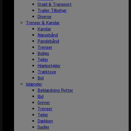
Stald & Transport
Trailer Tilbehør
Diverse
Trenser & Kandar
Kandar
Næsebånd
Pandebånd
Trenser
Bidløs
Tøjler
Hjælpetøjler
Træktove
Bid
Islænder
Beklædning Rytter
Bid
Grimer
Trenser
Tøjler
Dækken
Sadler