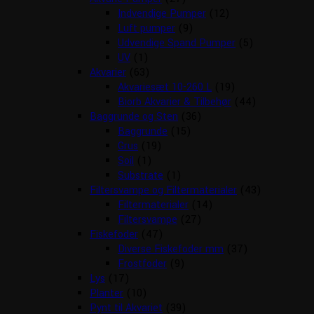
Indvendige Pumper
(12)
Luft pumper
(9)
Udvendige Spand Pumper
(5)
UV
(1)
Akvarier
(63)
Akvariesæt 10-260 L
(19)
Biorb Akvarier & Tilbehør
(44)
Baggrunde og Sten
(36)
Baggrunde
(15)
Grus
(19)
Soil
(1)
Substrate
(1)
Filtersvampe og Filtermaterialer
(43)
Filtermaterialer
(14)
Filtersvampe
(27)
Fiskefoder
(47)
Diverse Fiskefoder mm
(37)
Frostfoder
(9)
Lys
(17)
Planter
(10)
Pynt til Akvariet
(39)