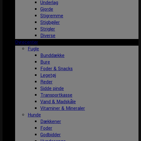
Underlag
Gjorde
Stigremme
Stigbøjler
Strigler
Diverse
Dyrecenter
Fugle
Bunddække
Bure
Foder & Snacks
Legetøj
Reder
Sidde pinde
Transportkasse
Vand & Madskåle
Vitaminer & Mineraler
Hunde
Dækkener
Foder
Godbidder