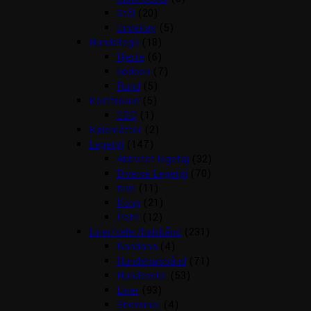
Stål
(20)
Underlag
(5)
Hundetegn
(18)
Hjerte
(6)
kødben
(7)
Rund
(5)
Kosttilskud
(5)
CBD
(1)
Kølemåtter
(2)
Legetøj
(147)
Aktivitet legetøj
(32)
Diverse Legetøj
(70)
Kiwi
(11)
Kong
(21)
Petit
(12)
Liner/seler/halsbånd
(231)
Bandana
(4)
Hundehalsbånd
(71)
Hundeseler
(53)
Liner
(93)
Showliner
(4)