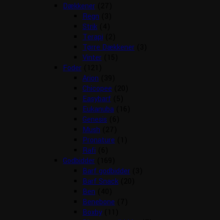
Dækkener
(27)
Regn
(3)
Strik
(4)
Terapi
(2)
Tørre Dækkener
(3)
Vinter
(15)
Foder
(121)
Arion
(39)
Chicopee
(20)
Easybarf
(5)
Eukanuba
(16)
Genesis
(6)
Mush
(27)
Pronature
(1)
Rafi
(6)
Godbidder
(169)
Barf godbidder
(3)
Barf Snack
(20)
Ben
(40)
Benebone
(7)
Boxby
(11)