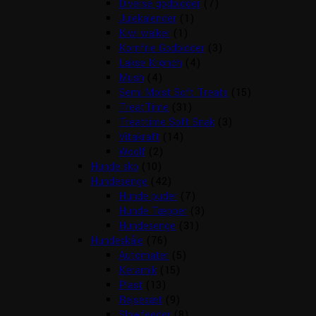
Diverse godbidder
(7)
Julekalender
(1)
Kiwi walker
(1)
Kornfrie Godbidder
(3)
Lakse Krønch
(4)
Mush
(4)
Semi Moist Soft Treats
(15)
TreatTime
(31)
Treattime Soft Snak
(3)
Vitakraft
(14)
Woolf
(2)
Hunde sko
(10)
Hundesenge
(42)
Hunde puder
(7)
Hunde Tæpper
(3)
Hundesenge
(31)
Hundeskåle
(76)
Automater
(5)
Keramik
(15)
Plast
(13)
Rejsesæt
(9)
Slowfeeder
(8)