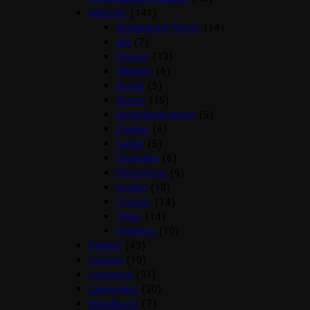
Islænder
(141)
Beklædning Rytter
(14)
Bid
(7)
Diverse
(13)
Dækken
(6)
Gjorde
(5)
Grimer
(15)
Insektbeskyttelse
(5)
Klokker
(6)
Sadler
(5)
Stigbøjler
(6)
Stigremme
(9)
strigler
(10)
Trenser
(14)
Tøjler
(14)
Underlag
(10)
Klokker
(43)
Legetøj
(19)
Longering
(31)
Læderpleje
(20)
Mundkurve
(7)