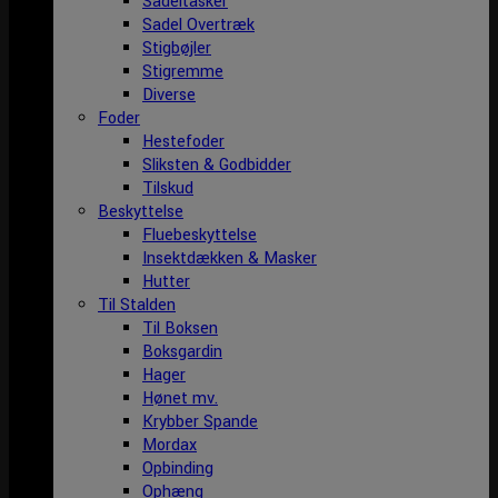
Sadeltasker
Sadel Overtræk
Stigbøjler
Stigremme
Diverse
Foder
Hestefoder
Sliksten & Godbidder
Tilskud
Beskyttelse
Fluebeskyttelse
Insektdækken & Masker
Hutter
Til Stalden
Til Boksen
Boksgardin
Hager
Hønet mv.
Krybber Spande
Mordax
Opbinding
Ophæng