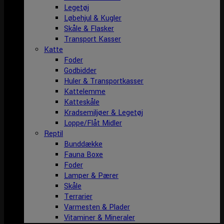
Legetøj
Løbehjul & Kugler
Skåle & Flasker
Transport Kasser
Katte
Foder
Godbidder
Huler & Transportkasser
Kattelemme
Katteskåle
Kradsemiljøer & Legetøj
Loppe/Flåt Midler
Reptil
Bunddække
Fauna Boxe
Foder
Lamper & Pærer
Skåle
Terrarier
Varmesten & Plader
Vitaminer & Mineraler