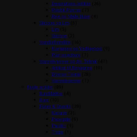
Dekorations Artikler
(26)
Plastik Planter
(7)
Reje og Malle Huler
(4)
Silicone og Lim
(5)
Lim
(3)
Silicone
(2)
Vandbehandling
(16)
Klargøring og Vedligehold
(9)
Plantegødning
(7)
Varmelegemer og div. Teknik
(47)
Artikler til Rengøring
(10)
Diverse Teknik
(28)
Varmelegemer
(7)
Fugle artikler
(89)
Bunddække
(4)
Bure
(10)
Foder & Snacks
(29)
Kanarie
(3)
Papegøje
(6)
Parakit
(9)
Trope
(1)