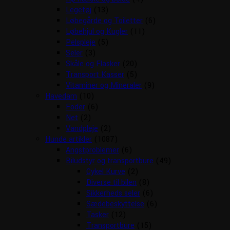
Legetøj
(13)
Løbegårde og Toiletter
(6)
Løbehjul og Kugler
(11)
Pelspleje
(5)
Seler
(3)
Skåle og Flasker
(20)
Transport Kasser
(5)
Vitaminer og Mineraler
(9)
Havedam
(10)
Foder
(6)
Net
(2)
Vandpleje
(2)
Hunde artikler
(1087)
Angstproblemer
(6)
Biludstyr og transportbure
(49)
Cykel Kurve
(2)
Diverse til bilen
(8)
Sikkerheds seler
(6)
Sædebeskyttelse
(6)
Tasker
(12)
Transportbure
(15)