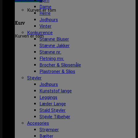
Børn
Dame
Kurven er tom
Herre
Jodhpurs
Kurv
Vinter
Konkurrence
Kurven er tom
Stævne Bluser
Stævne Jakker
Stævne nr.
Fletning mv.
Brocher & Slipsenåle
Plastroner & Slips
Støvler
Jodhpurs
Kunststof lange
Leggings
Læder Lange
Stald Støvler
Støvle Tilbehør
Accesories
Strømper
Bælter