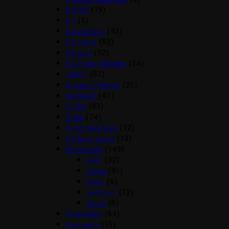
Bælter
(19)
Div
(5)
Gaveartikler
(42)
Handsker
(52)
Hårpynt
(52)
Huer og tørklæder
(24)
Jakker
(52)
Kramme Ponyer
(25)
Kæphest
(47)
Outlet
(83)
Piske
(74)
Plastroner/slips
(12)
Reflexer og lys
(13)
Ridebukser
(149)
Børn
(32)
Dame
(91)
Herre
(6)
Jodhpurs
(12)
Vinter
(6)
Ridehjelme
(64)
Rideveste
(15)