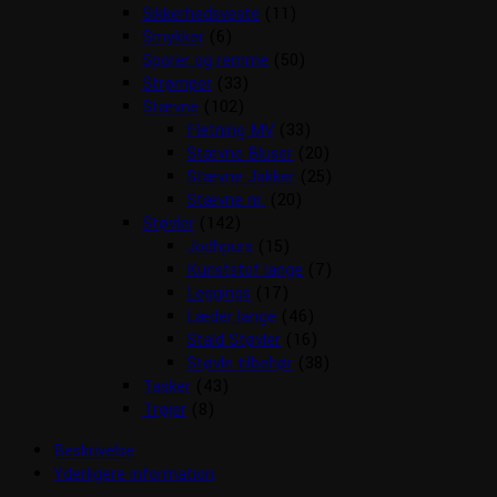
Sikkerhedsveste
(11)
Smykker
(6)
Sporer og remme
(50)
Strømper
(33)
Stævne
(102)
Fletning MV
(33)
Stævne Bluser
(20)
Stævne Jakker
(25)
Stævne nr.
(20)
Støvler
(142)
Jodhpurs
(15)
Kunststof lange
(7)
Leggings
(17)
Læder lange
(46)
Stald Støvler
(16)
Støvle tilbehør
(38)
Tasker
(43)
Trøjer
(8)
Beskrivelse
Yderligere information