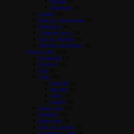
Undulat
(9)
Æggefoder
(1)
Legetøj
(22)
Reder og redemateriale
(3)
Sidde pinde
(8)
Transport Kasser
(2)
Vand og madskåle
(9)
Vitaminer og Mineraler
(2)
Gnaver artikler
(218)
Beroligende
(1)
Bundstrø
(12)
Bure
(9)
Foder
(28)
Chinchilla
(2)
Hamster
(6)
Kanin
(11)
Marsvin
(9)
Gnaver Huse
(29)
Godbidder
(52)
Halm og Hø
(3)
Huler og Tunneller
(7)
Hø hække og bolde
(4)