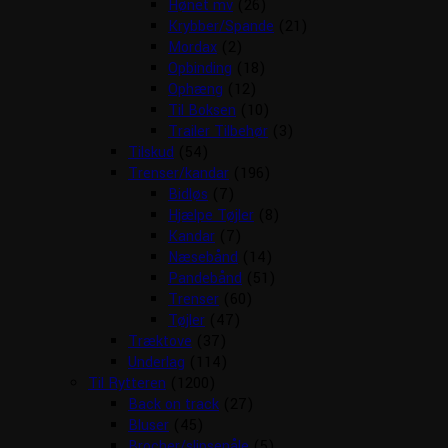
Hønet mv
(26)
Krybber/Spande
(21)
Mordax
(2)
Opbinding
(18)
Ophæng
(12)
Til Boksen
(10)
Trailer Tilbehør
(3)
Tilskud
(54)
Trenser/kandar
(196)
Bidløs
(7)
Hjælpe Tøjler
(8)
Kandar
(7)
Næsebånd
(14)
Pandebånd
(51)
Trenser
(60)
Tøjler
(47)
Træktove
(37)
Underlag
(114)
Til Rytteren
(1200)
Back on track
(27)
Bluser
(45)
Brocher/slipsenåle
(5)