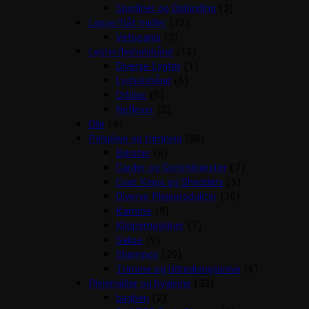
Sporliner og Opbinding
(3)
Loppe/flåt midler
(12)
Vetocanis
(3)
Lygter/lyshalsbånd
(13)
Diverse Lygter
(1)
Lyshalsbånd
(5)
Orbiloc
(5)
Reflexer
(2)
Olie
(4)
Pelspleje og trimning
(88)
Børster
(6)
Carder og Gummibørster
(7)
Coat Kings og Shedders
(5)
Diverse Plejeprodukter
(10)
Kamme
(9)
Klippemaskiner
(7)
Sakse
(9)
Shampoo
(29)
Trimme og Udredningsknive
(6)
Plejemidler og hygiejne
(32)
bagben
(2)