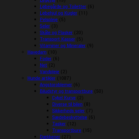
Legetøj
(13)
Løbegårde og Toiletter
(6)
Løbehjul og Kugler
(11)
Pelspleje
(5)
Seler
(3)
Skåle og Flasker
(20)
Transport Kasser
(5)
Vitaminer og Mineraler
(9)
Havedam
(10)
Foder
(6)
Net
(2)
Vandpleje
(2)
Hunde artikler
(1087)
Angstproblemer
(6)
Biludstyr og transportbure
(50)
Cykel Kurve
(2)
Diverse til bilen
(8)
Sikkerheds seler
(7)
Sædebeskyttelse
(6)
Tasker
(12)
Transportbure
(15)
Dækkener
(27)