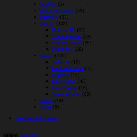
Smykker
(6)
Sporer og remme
(50)
Strømper
(33)
Stævne
(102)
Fletning MV
(33)
Stævne Bluser
(20)
Stævne Jakker
(25)
Stævne nr.
(20)
Støvler
(142)
Jodhpurs
(15)
Kunststof lange
(7)
Leggings
(17)
Læder lange
(46)
Stald Støvler
(16)
Støvle tilbehør
(38)
Tasker
(43)
Trøjer
(8)
Yderligere information
Variant
Standard