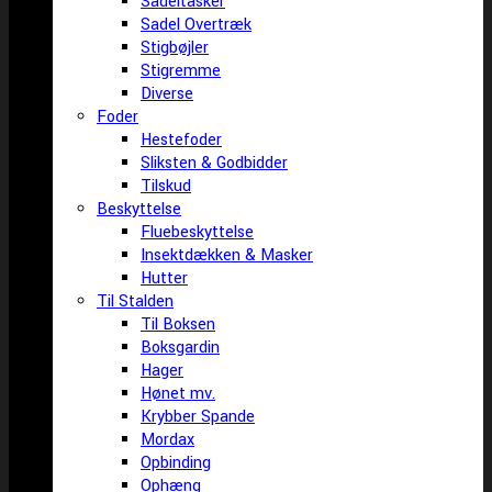
Sadeltasker
Sadel Overtræk
Stigbøjler
Stigremme
Diverse
Foder
Hestefoder
Sliksten & Godbidder
Tilskud
Beskyttelse
Fluebeskyttelse
Insektdækken & Masker
Hutter
Til Stalden
Til Boksen
Boksgardin
Hager
Hønet mv.
Krybber Spande
Mordax
Opbinding
Ophæng