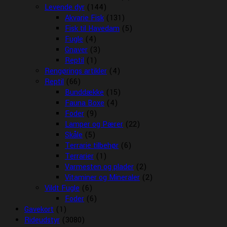
Levende dyr
(144)
Akvarie Fisk
(131)
Fisk til Havedam
(5)
Fugle
(4)
Gnaver
(3)
Reptil
(1)
Rengørings artikler
(4)
Reptil
(66)
Bunddække
(15)
Fauna Boxe
(4)
Foder
(9)
Lamper og Pærer
(22)
Skåle
(5)
Terrarie tilbehør
(6)
Terrarier
(1)
Varmesten og plader
(2)
Vitaminer og Mineraler
(2)
Vildt Fugle
(6)
Foder
(6)
Gavekort
(1)
Rideudstyr
(3080)