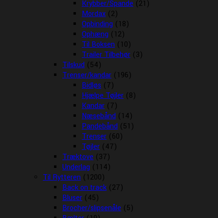
Krybber/Spande
(21)
Mordax
(2)
Opbinding
(18)
Ophæng
(12)
Til Boksen
(10)
Trailer Tilbehør
(3)
Tilskud
(54)
Trenser/kandar
(196)
Bidløs
(7)
Hjælpe Tøjler
(8)
Kandar
(7)
Næsebånd
(14)
Pandebånd
(51)
Trenser
(60)
Tøjler
(47)
Træktove
(37)
Underlag
(114)
Til Rytteren
(1200)
Back on track
(27)
Bluser
(45)
Brocher/slipsenåle
(5)