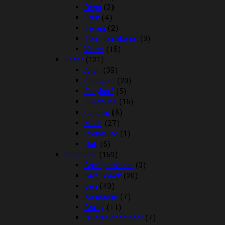
Regn
(3)
Strik
(4)
Terapi
(2)
Tørre Dækkener
(3)
Vinter
(15)
Foder
(121)
Arion
(39)
Chicopee
(20)
Easybarf
(5)
Eukanuba
(16)
Genesis
(6)
Mush
(27)
Pronature
(1)
Rafi
(6)
Godbidder
(169)
Barf godbidder
(3)
Barf Snack
(20)
Ben
(40)
Benebone
(7)
Boxby
(11)
Diverse godbidder
(7)