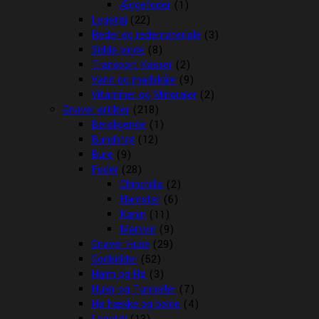
Æggefoder
(1)
Legetøj
(22)
Reder og redemateriale
(3)
Sidde pinde
(8)
Transport Kasser
(2)
Vand og madskåle
(9)
Vitaminer og Mineraler
(2)
Gnaver artikler
(218)
Beroligende
(1)
Bundstrø
(12)
Bure
(9)
Foder
(28)
Chinchilla
(2)
Hamster
(6)
Kanin
(11)
Marsvin
(9)
Gnaver Huse
(29)
Godbidder
(52)
Halm og Hø
(3)
Huler og Tunneller
(7)
Hø hække og bolde
(4)