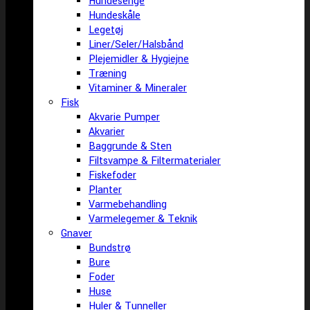
Hundesenge
Hundeskåle
Legetøj
Liner/Seler/Halsbånd
Plejemidler & Hygiejne
Træning
Vitaminer & Mineraler
Fisk
Akvarie Pumper
Akvarier
Baggrunde & Sten
Filtsvampe & Filtermaterialer
Fiskefoder
Planter
Varmebehandling
Varmelegemer & Teknik
Gnaver
Bundstrø
Bure
Foder
Huse
Huler & Tunneller