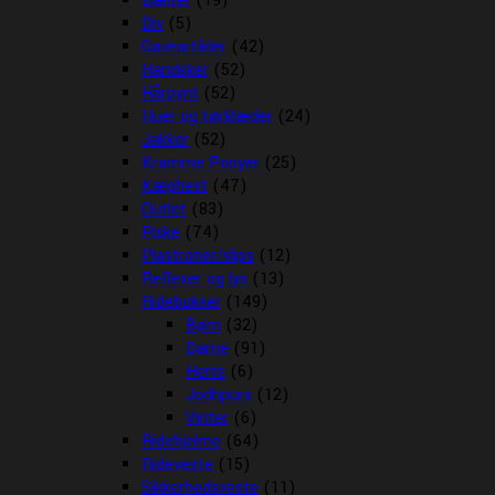
Bælter
(19)
Div
(5)
Gaveartikler
(42)
Handsker
(52)
Hårpynt
(52)
Huer og tørklæder
(24)
Jakker
(52)
Kramme Ponyer
(25)
Kæphest
(47)
Outlet
(83)
Piske
(74)
Plastroner/slips
(12)
Reflexer og lys
(13)
Ridebukser
(149)
Børn
(32)
Dame
(91)
Herre
(6)
Jodhpurs
(12)
Vinter
(6)
Ridehjelme
(64)
Rideveste
(15)
Sikkerhedsveste
(11)