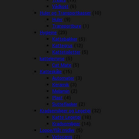
Treats
(19)
Vådkost
(6)
Huler og Transportkasser
(10)
Huler
(9)
Transportbure
(1)
Hygiejne
(23)
Kattebakker
(5)
Kattegrus
(12)
Kattetoiletter
(5)
kattelemme
(5)
Cat Mate
(5)
Katteskåle
(15)
Automater
(3)
Keramik
(3)
Melamin
(2)
Plast
(4)
Sutteflasker
(2)
Kradsemiljøer og Legetøj
(32)
Katte Legetøj
(18)
Kradsemiljøer
(14)
Loppe/flåt midler
(5)
Vetocanis
(2)