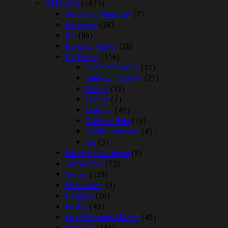
Til Hesten
(1879)
Antibid og fluespray
(7)
Bandager
(28)
Bid
(86)
Boxe og Tasker
(28)
Dækkener
(116)
Cooler/Funktion
(11)
Dækken Tilbehør
(21)
Fleece
(12)
Lænde
(7)
Outdoor
(40)
Outdoor Rain
(15)
Stald/Transport
(4)
Uld
(3)
Fortøj og martingal
(9)
Gamascher
(73)
Grimer
(139)
Hestefoder
(3)
Hovpleje
(26)
Hutter
(49)
Insektdækken/Masker
(46)