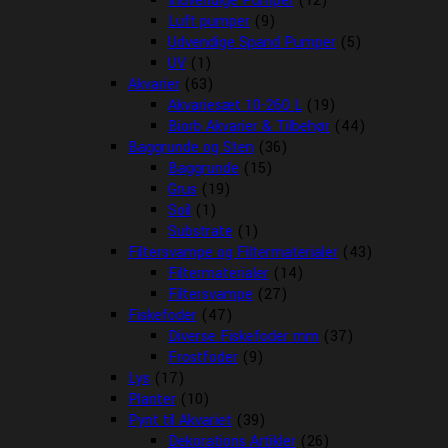
Indvendige Pumper
(12)
Luft pumper
(9)
Udvendige Spand Pumper
(5)
UV
(1)
Akvarier
(63)
Akvariesæt 10-260 L
(19)
Biorb Akvarier & Tilbehør
(44)
Baggrunde og Sten
(36)
Baggrunde
(15)
Grus
(19)
Soil
(1)
Substrate
(1)
Filtersvampe og Filtermaterialer
(43)
Filtermaterialer
(14)
Filtersvampe
(27)
Fiskefoder
(47)
Diverse Fiskefoder mm
(37)
Frostfoder
(9)
Lys
(17)
Planter
(10)
Pynt til Akvariet
(39)
Dekorations Artikler
(26)