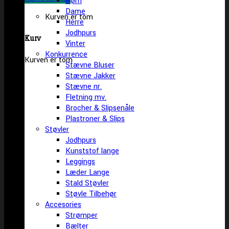
Børn
Dame
Kurven er tom
Herre
Jodhpurs
Kurv
Vinter
Konkurrence
Kurven er tom
Stævne Bluser
Stævne Jakker
Stævne nr.
Fletning mv.
Brocher & Slipsenåle
Plastroner & Slips
Støvler
Jodhpurs
Kunststof lange
Leggings
Læder Lange
Stald Støvler
Støvle Tilbehør
Accesories
Strømper
Bælter