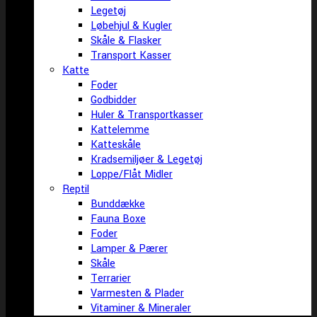
Legetøj
Løbehjul & Kugler
Skåle & Flasker
Transport Kasser
Katte
Foder
Godbidder
Huler & Transportkasser
Kattelemme
Katteskåle
Kradsemiljøer & Legetøj
Loppe/Flåt Midler
Reptil
Bunddække
Fauna Boxe
Foder
Lamper & Pærer
Skåle
Terrarier
Varmesten & Plader
Vitaminer & Mineraler