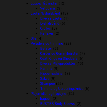
Loppe/flåt midler
(12)
Vetocanis
(3)
Lygter/lyshalsbånd
(13)
Diverse Lygter
(1)
Lyshalsbånd
(5)
Orbiloc
(5)
Reflexer
(2)
Olie
(4)
Pelspleje og trimning
(88)
Børster
(6)
Carder og Gummibørster
(7)
Coat Kings og Shedders
(5)
Diverse Plejeprodukter
(10)
Kamme
(9)
Klippemaskiner
(7)
Sakse
(9)
Shampoo
(29)
Trimme og Udredningsknive
(6)
Plejemidler og hygiejne
(32)
bagben
(2)
BUSTER Body Sleeves
(2)