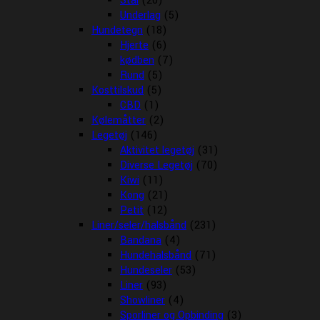
Stål
(20)
Underlag
(5)
Hundetegn
(18)
Hjerte
(6)
kødben
(7)
Rund
(5)
Kosttilskud
(5)
CBD
(1)
Kølemåtter
(2)
Legetøj
(146)
Aktivitet legetøj
(31)
Diverse Legetøj
(70)
Kiwi
(11)
Kong
(21)
Petit
(12)
Liner/seler/halsbånd
(231)
Bandana
(4)
Hundehalsbånd
(71)
Hundeseler
(53)
Liner
(93)
Showliner
(4)
Sporliner og Opbinding
(3)