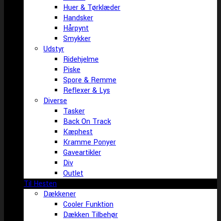
Huer & Tørklæder
Handsker
Hårpynt
Smykker
Udstyr
Ridehjelme
Piske
Spore & Remme
Reflexer & Lys
Diverse
Tasker
Back On Track
Kæphest
Kramme Ponyer
Gaveartikler
Div
Outlet
Til Hesten
Dækkener
Cooler Funktion
Dækken Tilbehør