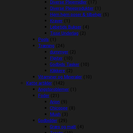
Diverse Plejemidler
(17)
Diverse Plejeprodukter
(1)
Høm høm poser & tilbehør
(5)
Kraver
(1)
Løbetids Bukser
(4)
Tisse Underlag
(2)
Pools
(1)
Træning
(24)
dummyer
(2)
Fløjter
(10)
Godbids Tasker
(10)
Klikkere
(2)
Vitaminer og Mineraler
(10)
Katte artikler
(142)
Angstproblemer
(1)
Foder
(21)
Arion
(9)
Chicopee
(8)
Mush
(3)
Godbidder
(29)
Græs og malt
(4)