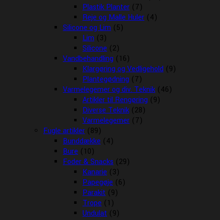
Plastik Planter
(7)
Reje og Malle Huler
(4)
Silicone og Lim
(5)
Lim
(3)
Silicone
(2)
Vandbehandling
(16)
Klargøring og Vedligehold
(9)
Plantegødning
(7)
Varmelegemer og div. Teknik
(46)
Artikler til Rengøring
(9)
Diverse Teknik
(28)
Varmelegemer
(7)
Fugle artikler
(89)
Bunddække
(4)
Bure
(10)
Foder & Snacks
(29)
Kanarie
(3)
Papegøje
(6)
Parakit
(9)
Trope
(1)
Undulat
(9)