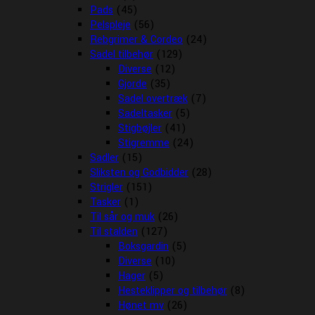
Pads
(45)
Pelspleje
(56)
Rebgrimer & Cordeo
(24)
Sadel tilbehør
(129)
Diverse
(12)
Gjorde
(35)
Sadel overtræk
(7)
Sadeltasker
(5)
Stigbøjler
(41)
Stigremme
(24)
Sadler
(15)
Sliksten og Godbidder
(28)
Strigler
(151)
Tasker
(1)
Til sår og muk
(26)
Til stalden
(127)
Boksgardin
(5)
Diverse
(10)
Hager
(5)
Hesteklipper og tilbehør
(8)
Hønet mv
(26)