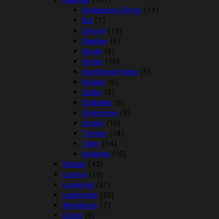
Islænder
(141)
Beklædning Rytter
(14)
Bid
(7)
Diverse
(13)
Dækken
(6)
Gjorde
(5)
Grimer
(15)
Insektbeskyttelse
(5)
Klokker
(6)
Sadler
(5)
Stigbøjler
(6)
Stigremme
(9)
strigler
(10)
Trenser
(14)
Tøjler
(14)
Underlag
(10)
Klokker
(43)
Legetøj
(19)
Longering
(31)
Læderpleje
(20)
Mundkurve
(7)
Outlet
(5)