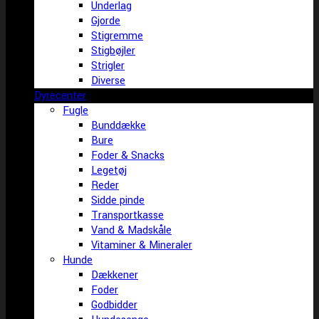
Underlag
Gjorde
Stigremme
Stigbøjler
Strigler
Diverse
Dyrecenter
Fugle
Bunddække
Bure
Foder & Snacks
Legetøj
Reder
Sidde pinde
Transportkasse
Vand & Madskåle
Vitaminer & Mineraler
Hunde
Dækkener
Foder
Godbidder