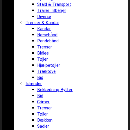
Stald & Transport
Trailer Tilbehør
Diverse
Trenser & Kandar
Kandar
Næsebånd
Pandebånd
Trenser
Bidløs
Tøjler
Hjælpetøjler
Træktove
Bid
Islænder
Beklædning Rytter
Bid
Grimer
Trenser
Tøjler
Dækken
Sadler