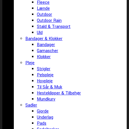
Fleece
Lænde
Outdoor
Outdoor Rain
Stald & Transport
Uld
Bandager & Klokker
Bandager
Gamascher
Klokker
Pleje
Strigler
Pelspleje
Hovpleje
Til Sår & Muk
Hesteklipper & Tilbehør
Mundkurv
Sadler
Gjorde
Underlag
Pads