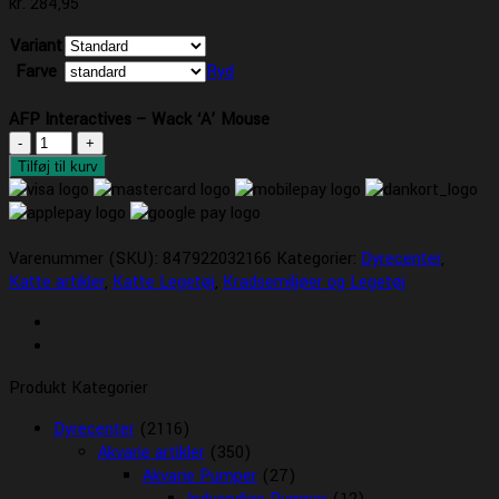
kr.
284,95
Variant
Farve
Ryd
AFP Interactives – Wack ‘A’ Mouse
AFP
Interactives
Tilføj til kurv
-
Wack
'A'
Varenummer (SKU):
Mouse
847922032166
Kategorier:
Dyrecenter
,
Katte artikler
antal
,
Katte Legetøj
,
Kradsemiljøer og Legetøj
Produkt Kategorier
Dyrecenter
(2116)
Akvarie artikler
(350)
Akvarie Pumper
(27)