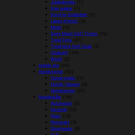
Julekalender
(1)
Kiwi walker
(1)
Kornfrie Godbidder
(3)
Lakse Krønch
(4)
Mush
(4)
Semi Moist Soft Treats
(15)
TreatTime
(31)
Treattime Soft Snak
(3)
Vitakraft
(14)
Woolf
(2)
Hunde sko
(10)
Hundesenge
(42)
Hunde puder
(7)
Hunde Tæpper
(3)
Hundesenge
(31)
Hundeskåle
(76)
Automater
(5)
Keramik
(15)
Plast
(13)
Rejsesæt
(9)
Slowfeeder
(8)