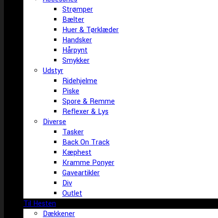
Strømper
Bælter
Huer & Tørklæder
Handsker
Hårpynt
Smykker
Udstyr
Ridehjelme
Piske
Spore & Remme
Reflexer & Lys
Diverse
Tasker
Back On Track
Kæphest
Kramme Ponyer
Gaveartikler
Div
Outlet
Til Hesten
Dækkener