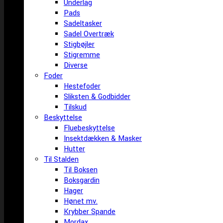
Underlag
Pads
Sadeltasker
Sadel Overtræk
Stigbøjler
Stigremme
Diverse
Foder
Hestefoder
Sliksten & Godbidder
Tilskud
Beskyttelse
Fluebeskyttelse
Insektdækken & Masker
Hutter
Til Stalden
Til Boksen
Boksgardin
Hager
Hønet mv.
Krybber Spande
Mordax