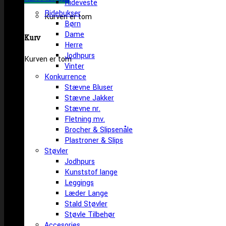
Rideveste
Ridebukser
Kurven er tom
Børn
Dame
Kurv
Herre
Jodhpurs
Kurven er tom
Vinter
Konkurrence
Stævne Bluser
Stævne Jakker
Stævne nr.
Fletning mv.
Brocher & Slipsenåle
Plastroner & Slips
Støvler
Jodhpurs
Kunststof lange
Leggings
Læder Lange
Stald Støvler
Støvle Tilbehør
Accesories