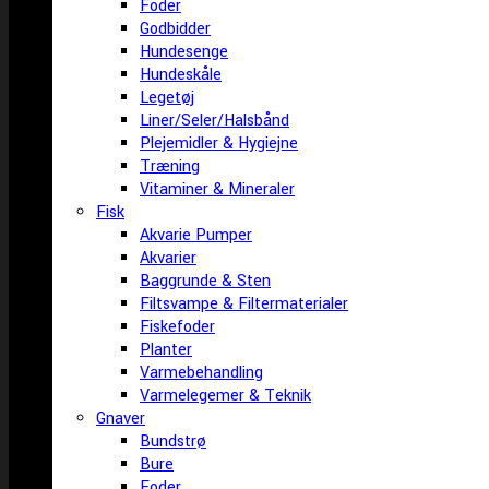
Foder
Godbidder
Hundesenge
Hundeskåle
Legetøj
Liner/Seler/Halsbånd
Plejemidler & Hygiejne
Træning
Vitaminer & Mineraler
Fisk
Akvarie Pumper
Akvarier
Baggrunde & Sten
Filtsvampe & Filtermaterialer
Fiskefoder
Planter
Varmebehandling
Varmelegemer & Teknik
Gnaver
Bundstrø
Bure
Foder