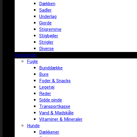
Dækken
Sadler
Underlag
Gjorde
Stigremme
Stigbøjler
Strigler
Diverse
Dyrecenter
Fugle
Bunddække
Bure
Foder & Snacks
Legetøj
Reder
Sidde pinde
Transportkasse
Vand & Madskåle
Vitaminer & Mineraler
Hunde
Dækkener