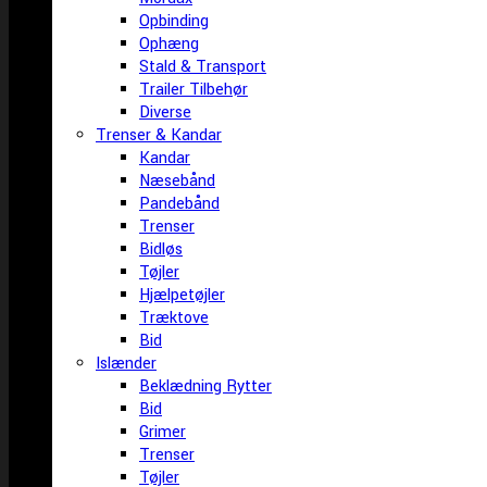
Opbinding
Ophæng
Stald & Transport
Trailer Tilbehør
Diverse
Trenser & Kandar
Kandar
Næsebånd
Pandebånd
Trenser
Bidløs
Tøjler
Hjælpetøjler
Træktove
Bid
Islænder
Beklædning Rytter
Bid
Grimer
Trenser
Tøjler