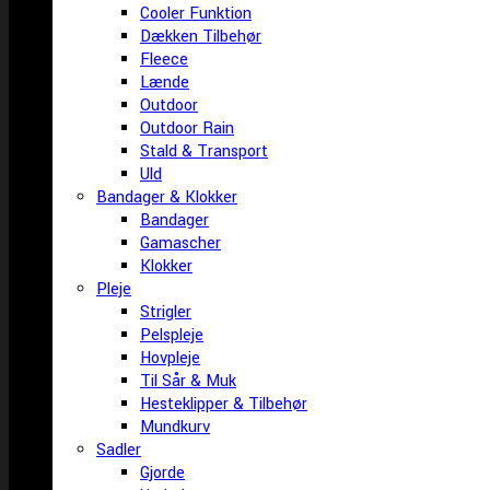
Cooler Funktion
Dækken Tilbehør
Fleece
Lænde
Outdoor
Outdoor Rain
Stald & Transport
Uld
Bandager & Klokker
Bandager
Gamascher
Klokker
Pleje
Strigler
Pelspleje
Hovpleje
Til Sår & Muk
Hesteklipper & Tilbehør
Mundkurv
Sadler
Gjorde