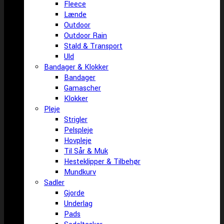
Fleece
Lænde
Outdoor
Outdoor Rain
Stald & Transport
Uld
Bandager & Klokker
Bandager
Gamascher
Klokker
Pleje
Strigler
Pelspleje
Hovpleje
Til Sår & Muk
Hesteklipper & Tilbehør
Mundkurv
Sadler
Gjorde
Underlag
Pads