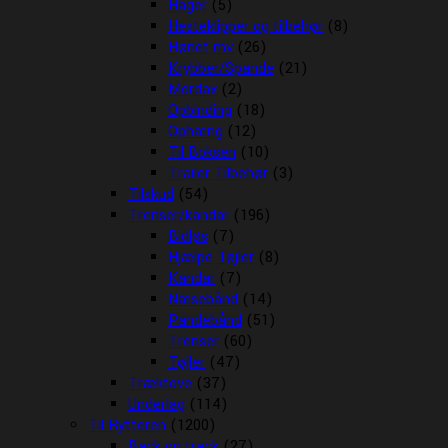
Hager
(5)
Hesteklipper og tilbehør
(8)
Hønet mv
(26)
Krybber/Spande
(21)
Mordax
(2)
Opbinding
(18)
Ophæng
(12)
Til Boksen
(10)
Trailer Tilbehør
(3)
Tilskud
(54)
Trenser/kandar
(196)
Bidløs
(7)
Hjælpe Tøjler
(8)
Kandar
(7)
Næsebånd
(14)
Pandebånd
(51)
Trenser
(60)
Tøjler
(47)
Træktove
(37)
Underlag
(114)
Til Rytteren
(1200)
Back on track
(27)