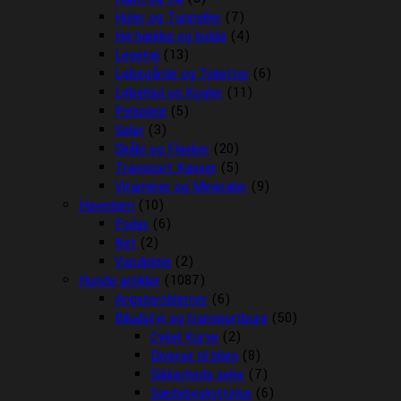
Huler og Tunneller
(7)
Hø hække og bolde
(4)
Legetøj
(13)
Løbegårde og Toiletter
(6)
Løbehjul og Kugler
(11)
Pelspleje
(5)
Seler
(3)
Skåle og Flasker
(20)
Transport Kasser
(5)
Vitaminer og Mineraler
(9)
Havedam
(10)
Foder
(6)
Net
(2)
Vandpleje
(2)
Hunde artikler
(1087)
Angstproblemer
(6)
Biludstyr og transportbure
(50)
Cykel Kurve
(2)
Diverse til bilen
(8)
Sikkerheds seler
(7)
Sædebeskyttelse
(6)