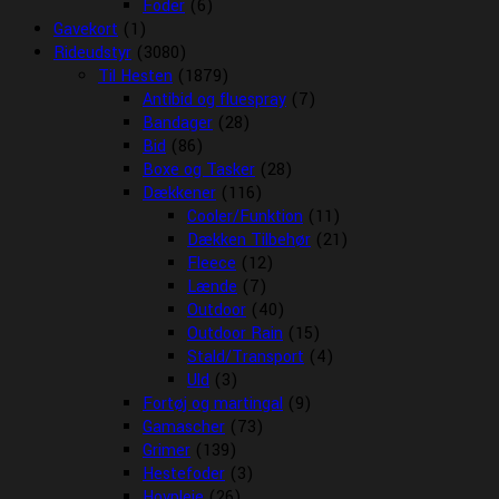
Foder
(6)
Gavekort
(1)
Rideudstyr
(3080)
Til Hesten
(1879)
Antibid og fluespray
(7)
Bandager
(28)
Bid
(86)
Boxe og Tasker
(28)
Dækkener
(116)
Cooler/Funktion
(11)
Dækken Tilbehør
(21)
Fleece
(12)
Lænde
(7)
Outdoor
(40)
Outdoor Rain
(15)
Stald/Transport
(4)
Uld
(3)
Fortøj og martingal
(9)
Gamascher
(73)
Grimer
(139)
Hestefoder
(3)
Hovpleje
(26)