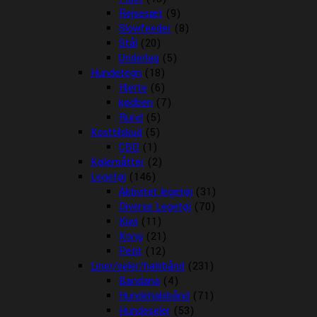
Rejsesæt
(9)
Slowfeeder
(8)
Stål
(20)
Underlag
(5)
Hundetegn
(18)
Hjerte
(6)
kødben
(7)
Rund
(5)
Kosttilskud
(5)
CBD
(1)
Kølemåtter
(2)
Legetøj
(146)
Aktivitet legetøj
(31)
Diverse Legetøj
(70)
Kiwi
(11)
Kong
(21)
Petit
(12)
Liner/seler/halsbånd
(231)
Bandana
(4)
Hundehalsbånd
(71)
Hundeseler
(53)