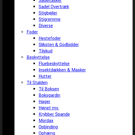
Sadeltasker
Sadel Overtræk
Stigbøjler
Stigremme
Diverse
Foder
Hestefoder
Sliksten & Godbidder
Tilskud
Beskyttelse
Fluebeskyttelse
Insektdækken & Masker
Hutter
Til Stalden
Til Boksen
Boksgardin
Hager
Hønet mv.
Krybber Spande
Mordax
Opbinding
Ophæng