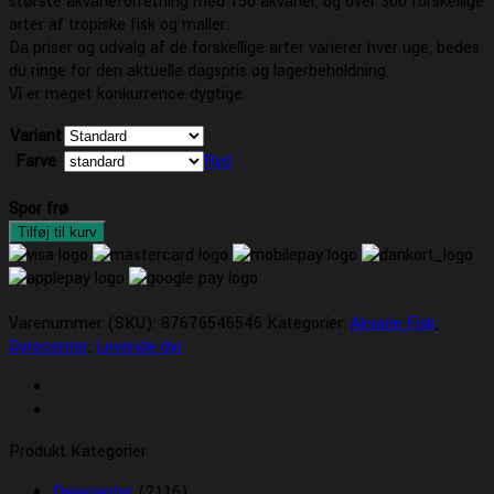
største akvarieforretning med 150 akvarier, og over 300 forskellige
arter af tropiske fisk og maller.
Da priser og udvalg af de forskellige arter varierer hver uge, bedes
du ringe for den aktuelle dagspris og lagerbeholdning.
Vi er meget konkurrence dygtige.
Variant
Farve
Ryd
Spor frø
Tilføj til kurv
Varenummer (SKU):
87676546546
Kategorier:
Akvarie Fisk
,
Dyrecenter
,
Levende dyr
Produkt Kategorier
Dyrecenter
(2116)