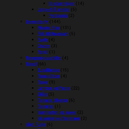
Kradsemiljøer
(14)
Loppe/flåt midler
(5)
Vetocanis
(2)
Levende dyr
(144)
Akvarie Fisk
(131)
Fisk til Havedam
(5)
Fugle
(4)
Gnaver
(3)
Reptil
(1)
Rengørings artikler
(4)
Reptil
(66)
Bunddække
(15)
Fauna Boxe
(4)
Foder
(9)
Lamper og Pærer
(22)
Skåle
(5)
Terrarie tilbehør
(6)
Terrarier
(1)
Varmesten og plader
(2)
Vitaminer og Mineraler
(2)
Vildt Fugle
(6)