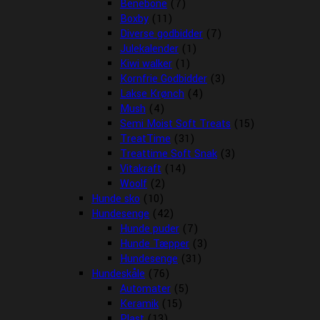
Benebone
(7)
Boxby
(11)
Diverse godbidder
(7)
Julekalender
(1)
Kiwi walker
(1)
Kornfrie Godbidder
(3)
Lakse Krønch
(4)
Mush
(4)
Semi Moist Soft Treats
(15)
TreatTime
(31)
Treattime Soft Snak
(3)
Vitakraft
(14)
Woolf
(2)
Hunde sko
(10)
Hundesenge
(42)
Hunde puder
(7)
Hunde Tæpper
(3)
Hundesenge
(31)
Hundeskåle
(76)
Automater
(5)
Keramik
(15)
Plast
(13)