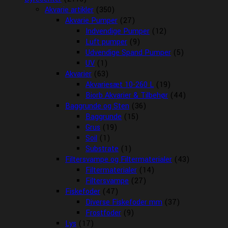
Akvarie artikler
(350)
Akvarie Pumper
(27)
Indvendige Pumper
(12)
Luft pumper
(9)
Udvendige Spand Pumper
(5)
UV
(1)
Akvarier
(63)
Akvariesæt 10-260 L
(19)
Biorb Akvarier & Tilbehør
(44)
Baggrunde og Sten
(36)
Baggrunde
(15)
Grus
(19)
Soil
(1)
Substrate
(1)
Filtersvampe og Filtermaterialer
(43)
Filtermaterialer
(14)
Filtersvampe
(27)
Fiskefoder
(47)
Diverse Fiskefoder mm
(37)
Frostfoder
(9)
Lys
(17)