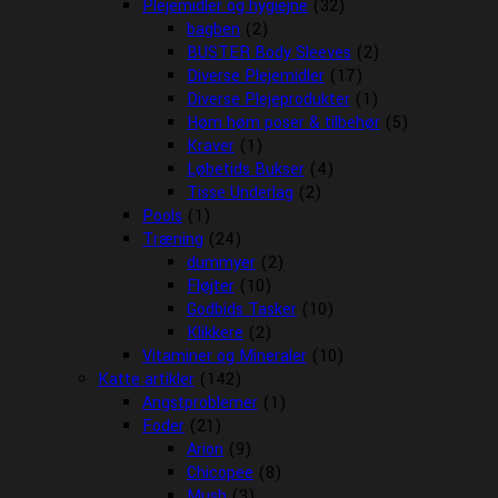
Plejemidler og hygiejne
(32)
bagben
(2)
BUSTER Body Sleeves
(2)
Diverse Plejemidler
(17)
Diverse Plejeprodukter
(1)
Høm høm poser & tilbehør
(5)
Kraver
(1)
Løbetids Bukser
(4)
Tisse Underlag
(2)
Pools
(1)
Træning
(24)
dummyer
(2)
Fløjter
(10)
Godbids Tasker
(10)
Klikkere
(2)
Vitaminer og Mineraler
(10)
Katte artikler
(142)
Angstproblemer
(1)
Foder
(21)
Arion
(9)
Chicopee
(8)
Mush
(3)