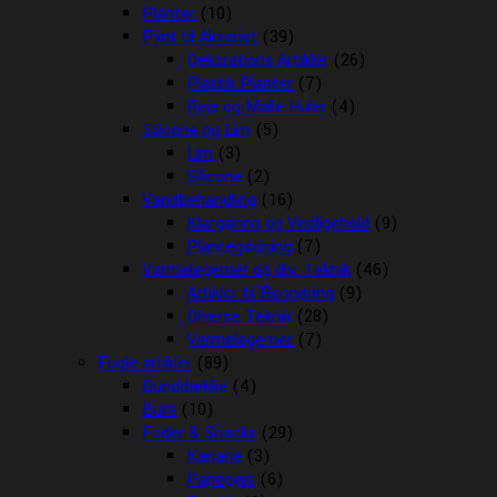
Planter
(10)
Pynt til Akvariet
(39)
Dekorations Artikler
(26)
Plastik Planter
(7)
Reje og Malle Huler
(4)
Silicone og Lim
(5)
Lim
(3)
Silicone
(2)
Vandbehandling
(16)
Klargøring og Vedligehold
(9)
Plantegødning
(7)
Varmelegemer og div. Teknik
(46)
Artikler til Rengøring
(9)
Diverse Teknik
(28)
Varmelegemer
(7)
Fugle artikler
(89)
Bunddække
(4)
Bure
(10)
Foder & Snacks
(29)
Kanarie
(3)
Papegøje
(6)