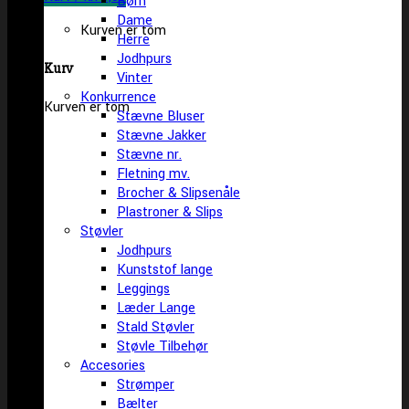
Børn
Dame
Kurven er tom
Herre
Jodhpurs
Kurv
Vinter
Konkurrence
Kurven er tom
Stævne Bluser
Stævne Jakker
Stævne nr.
Fletning mv.
Brocher & Slipsenåle
Plastroner & Slips
Støvler
Jodhpurs
Kunststof lange
Leggings
Læder Lange
Stald Støvler
Støvle Tilbehør
Accesories
Strømper
Bælter