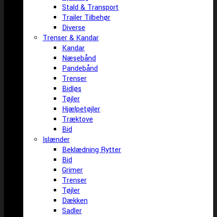
Stald & Transport
Trailer Tilbehør
Diverse
Trenser & Kandar
Kandar
Næsebånd
Pandebånd
Trenser
Bidløs
Tøjler
Hjælpetøjler
Træktove
Bid
Islænder
Beklædning Rytter
Bid
Grimer
Trenser
Tøjler
Dækken
Sadler