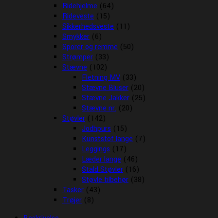
Ridehjelme
(64)
Rideveste
(15)
Sikkerhedsveste
(11)
Smykker
(6)
Sporer og remme
(50)
Strømper
(33)
Stævne
(102)
Fletning MV
(33)
Stævne Bluser
(20)
Stævne Jakker
(25)
Stævne nr.
(20)
Støvler
(142)
Jodhpurs
(15)
Kunststof lange
(7)
Leggings
(17)
Læder lange
(46)
Stald Støvler
(16)
Støvle tilbehør
(38)
Tasker
(43)
Trøjer
(8)