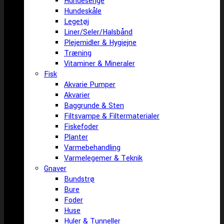
Hundesenge
Hundeskåle
Legetøj
Liner/Seler/Halsbånd
Plejemidler & Hygiejne
Træning
Vitaminer & Mineraler
Fisk
Akvarie Pumper
Akvarier
Baggrunde & Sten
Filtsvampe & Filtermaterialer
Fiskefoder
Planter
Varmebehandling
Varmelegemer & Teknik
Gnaver
Bundstrø
Bure
Foder
Huse
Huler & Tunneller