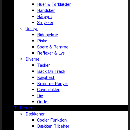
Huer & Tørklæder
Handsker
Hårpynt
Smykker
Udstyr
Ridehjelme
Piske
Spore & Remme
Reflexer & Lys
Diverse
Tasker
Back On Track
Kæphest
Kramme Ponyer
Gaveartikler
Div
Outlet
Til Hesten
Dækkener
Cooler Funktion
Dækken Tilbehør