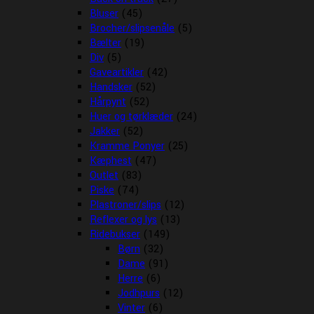
Bluser
(45)
Brocher/slipsenåle
(5)
Bælter
(19)
Div
(5)
Gaveartikler
(42)
Handsker
(52)
Hårpynt
(52)
Huer og tørklæder
(24)
Jakker
(52)
Kramme Ponyer
(25)
Kæphest
(47)
Outlet
(83)
Piske
(74)
Plastroner/slips
(12)
Reflexer og lys
(13)
Ridebukser
(149)
Børn
(32)
Dame
(91)
Herre
(6)
Jodhpurs
(12)
Vinter
(6)