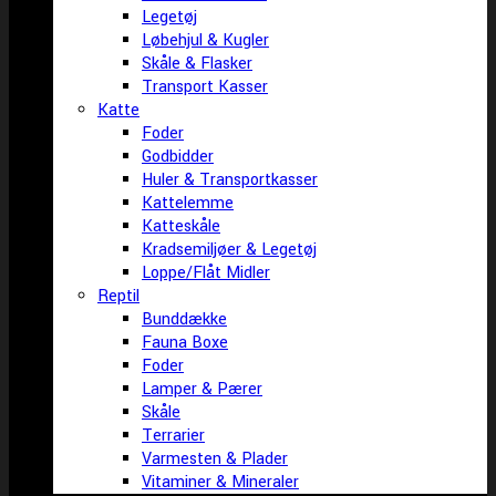
Legetøj
Løbehjul & Kugler
Skåle & Flasker
Transport Kasser
Katte
Foder
Godbidder
Huler & Transportkasser
Kattelemme
Katteskåle
Kradsemiljøer & Legetøj
Loppe/Flåt Midler
Reptil
Bunddække
Fauna Boxe
Foder
Lamper & Pærer
Skåle
Terrarier
Varmesten & Plader
Vitaminer & Mineraler