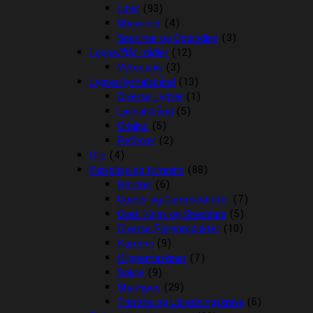
Liner
(93)
Showliner
(4)
Sporliner og Opbinding
(3)
Loppe/flåt midler
(12)
Vetocanis
(3)
Lygter/lyshalsbånd
(13)
Diverse Lygter
(1)
Lyshalsbånd
(5)
Orbiloc
(5)
Reflexer
(2)
Olie
(4)
Pelspleje og trimning
(88)
Børster
(6)
Carder og Gummibørster
(7)
Coat Kings og Shedders
(5)
Diverse Plejeprodukter
(10)
Kamme
(9)
Klippemaskiner
(7)
Sakse
(9)
Shampoo
(29)
Trimme og Udredningsknive
(6)