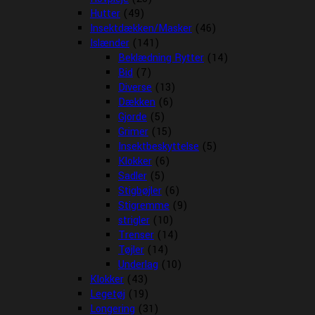
Hutter
(49)
Insektdækken/Masker
(46)
Islænder
(141)
Beklædning Rytter
(14)
Bid
(7)
Diverse
(13)
Dækken
(6)
Gjorde
(5)
Grimer
(15)
Insektbeskyttelse
(5)
Klokker
(6)
Sadler
(5)
Stigbøjler
(6)
Stigremme
(9)
strigler
(10)
Trenser
(14)
Tøjler
(14)
Underlag
(10)
Klokker
(43)
Legetøj
(19)
Longering
(31)