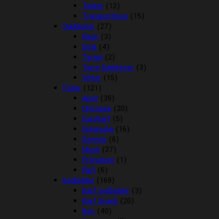
Tasker
(12)
Transportbure
(15)
Dækkener
(27)
Regn
(3)
Strik
(4)
Terapi
(2)
Tørre Dækkener
(3)
Vinter
(15)
Foder
(121)
Arion
(39)
Chicopee
(20)
Easybarf
(5)
Eukanuba
(16)
Genesis
(6)
Mush
(27)
Pronature
(1)
Rafi
(6)
Godbidder
(169)
Barf godbidder
(3)
Barf Snack
(20)
Ben
(40)