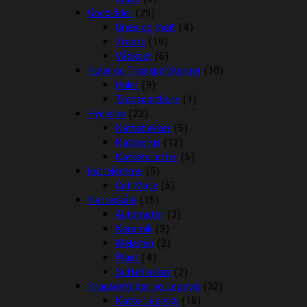
Godbidder
(29)
Græs og malt
(4)
Treats
(19)
Vådkost
(6)
Huler og Transportkasser
(10)
Huler
(9)
Transportbure
(1)
Hygiejne
(23)
Kattebakker
(5)
Kattegrus
(12)
Kattetoiletter
(5)
kattelemme
(5)
Cat Mate
(5)
Katteskåle
(15)
Automater
(3)
Keramik
(3)
Melamin
(2)
Plast
(4)
Sutteflasker
(2)
Kradsemiljøer og Legetøj
(32)
Katte Legetøj
(18)