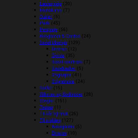
Læderpleje
(20)
Mundkurve
(7)
Outlet
(5)
Pads
(45)
Pelspleje
(56)
Rebgrimer & Cordeo
(24)
Sadel tilbehør
(129)
Diverse
(12)
Gjorde
(35)
Sadel overtræk
(7)
Sadeltasker
(5)
Stigbøjler
(41)
Stigremme
(24)
Sadler
(15)
Sliksten og Godbidder
(28)
Strigler
(151)
Tasker
(1)
Til sår og muk
(26)
Til stalden
(127)
Boksgardin
(5)
Diverse
(10)