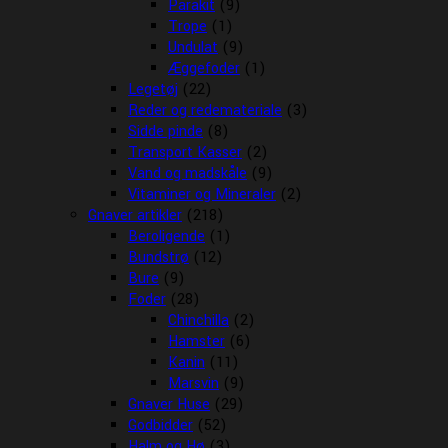
Parakit
(9)
Trope
(1)
Undulat
(9)
Æggefoder
(1)
Legetøj
(22)
Reder og redemateriale
(3)
Sidde pinde
(8)
Transport Kasser
(2)
Vand og madskåle
(9)
Vitaminer og Mineraler
(2)
Gnaver artikler
(218)
Beroligende
(1)
Bundstrø
(12)
Bure
(9)
Foder
(28)
Chinchilla
(2)
Hamster
(6)
Kanin
(11)
Marsvin
(9)
Gnaver Huse
(29)
Godbidder
(52)
Halm og Hø
(3)