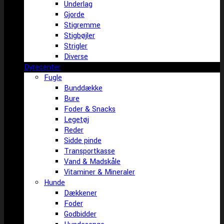
Underlag
Gjorde
Stigremme
Stigbøjler
Strigler
Diverse
Dyrecenter
Fugle
Bunddække
Bure
Foder & Snacks
Legetøj
Reder
Sidde pinde
Transportkasse
Vand & Madskåle
Vitaminer & Mineraler
Hunde
Dækkener
Foder
Godbidder