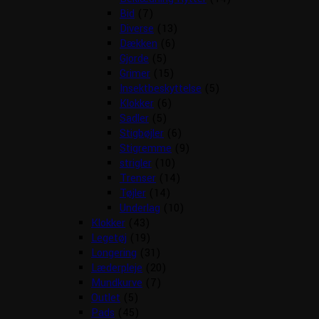
Bid
(7)
Diverse
(13)
Dækken
(6)
Gjorde
(5)
Grimer
(15)
Insektbeskyttelse
(5)
Klokker
(6)
Sadler
(5)
Stigbøjler
(6)
Stigremme
(9)
strigler
(10)
Trenser
(14)
Tøjler
(14)
Underlag
(10)
Klokker
(43)
Legetøj
(19)
Longering
(31)
Læderpleje
(20)
Mundkurve
(7)
Outlet
(5)
Pads
(45)