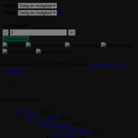
Variant
Farve
Ryd
Nymfeparakit
Nymfeparakit
antal
Tilføj til kurv
Varenummer (SKU):
252522525
Kategorier:
Dyrecenter
,
Fugle
,
Levende dyr
Produkt Kategorier
Dyrecenter
(2122)
Akvarie artikler
(352)
Akvarie Pumper
(27)
Indvendige Pumper
(12)
Luft pumper
(9)