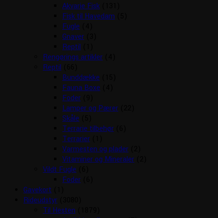
Akvarie Fisk
(131)
Fisk til Havedam
(5)
Fugle
(4)
Gnaver
(3)
Reptil
(1)
Rengørings artikler
(4)
Reptil
(66)
Bunddække
(15)
Fauna Boxe
(4)
Foder
(9)
Lamper og Pærer
(22)
Skåle
(5)
Terrarie tilbehør
(6)
Terrarier
(1)
Varmesten og plader
(2)
Vitaminer og Mineraler
(2)
Vildt Fugle
(6)
Foder
(6)
Gavekort
(1)
Rideudstyr
(3080)
Til Hesten
(1879)