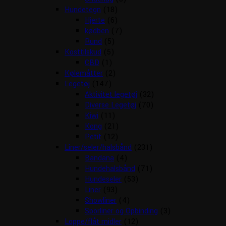
Hundetegn
(18)
Hjerte
(6)
kødben
(7)
Rund
(5)
Kosttilskud
(5)
CBD
(1)
Kølemåtter
(2)
Legetøj
(147)
Aktivitet legetøj
(32)
Diverse Legetøj
(70)
Kiwi
(11)
Kong
(21)
Petit
(12)
Liner/seler/halsbånd
(231)
Bandana
(4)
Hundehalsbånd
(71)
Hundeseler
(53)
Liner
(93)
Showliner
(4)
Sporliner og Opbinding
(3)
Loppe/flåt midler
(12)