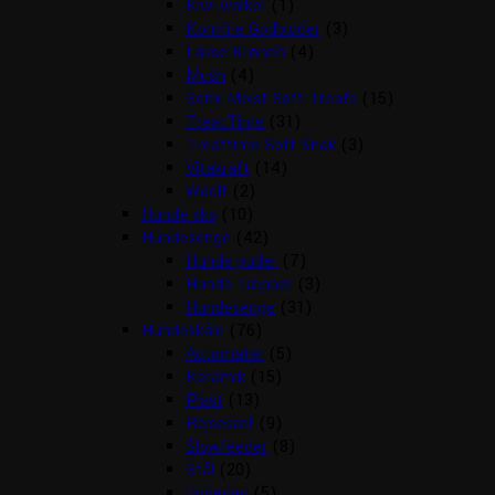
Kiwi walker
(1)
Kornfrie Godbidder
(3)
Lakse Krønch
(4)
Mush
(4)
Semi Moist Soft Treats
(15)
TreatTime
(31)
Treattime Soft Snak
(3)
Vitakraft
(14)
Woolf
(2)
Hunde sko
(10)
Hundesenge
(42)
Hunde puder
(7)
Hunde Tæpper
(3)
Hundesenge
(31)
Hundeskåle
(76)
Automater
(5)
Keramik
(15)
Plast
(13)
Rejsesæt
(9)
Slowfeeder
(8)
Stål
(20)
Underlag
(5)