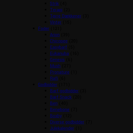
Strik
(4)
Terapi
(2)
Tørre Dækkener
(3)
Vinter
(15)
Foder
(121)
Arion
(39)
Chicopee
(20)
Easybarf
(5)
Eukanuba
(16)
Genesis
(6)
Mush
(27)
Pronature
(1)
Rafi
(6)
Godbidder
(171)
Barf godbidder
(3)
Barf Snack
(20)
Ben
(40)
Benebone
(7)
Boxby
(12)
Diverse godbidder
(7)
Julekalender
(1)