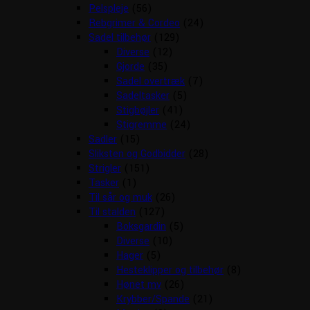
Pelspleje
(56)
Rebgrimer & Cordeo
(24)
Sadel tilbehør
(129)
Diverse
(12)
Gjorde
(35)
Sadel overtræk
(7)
Sadeltasker
(5)
Stigbøjler
(41)
Stigremme
(24)
Sadler
(15)
Sliksten og Godbidder
(28)
Strigler
(151)
Tasker
(1)
Til sår og muk
(26)
Til stalden
(127)
Boksgardin
(5)
Diverse
(10)
Hager
(5)
Hesteklipper og tilbehør
(8)
Hønet mv
(26)
Krybber/Spande
(21)