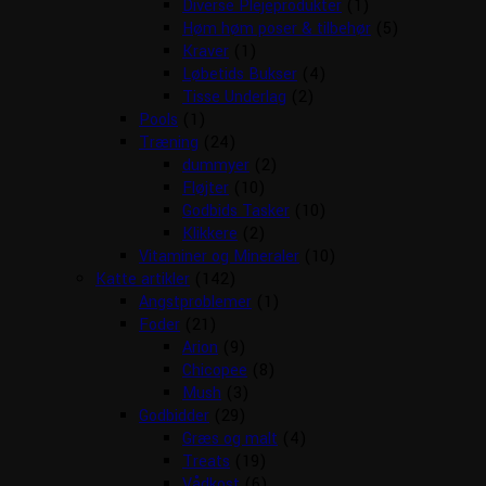
Diverse Plejeprodukter
(1)
Høm høm poser & tilbehør
(5)
Kraver
(1)
Løbetids Bukser
(4)
Tisse Underlag
(2)
Pools
(1)
Træning
(24)
dummyer
(2)
Fløjter
(10)
Godbids Tasker
(10)
Klikkere
(2)
Vitaminer og Mineraler
(10)
Katte artikler
(142)
Angstproblemer
(1)
Foder
(21)
Arion
(9)
Chicopee
(8)
Mush
(3)
Godbidder
(29)
Græs og malt
(4)
Treats
(19)
Vådkost
(6)