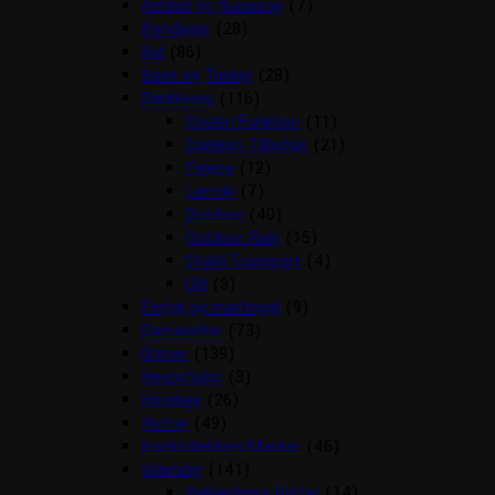
Antibid og fluespray
(7)
Bandager
(28)
Bid
(86)
Boxe og Tasker
(28)
Dækkener
(116)
Cooler/Funktion
(11)
Dækken Tilbehør
(21)
Fleece
(12)
Lænde
(7)
Outdoor
(40)
Outdoor Rain
(15)
Stald/Transport
(4)
Uld
(3)
Fortøj og martingal
(9)
Gamascher
(73)
Grimer
(139)
Hestefoder
(3)
Hovpleje
(26)
Hutter
(49)
Insektdækken/Masker
(46)
Islænder
(141)
Beklædning Rytter
(14)