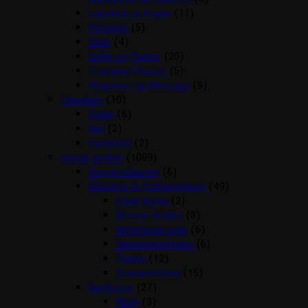
Løbehjul og Kugler
(11)
Pelspleje
(5)
Seler
(4)
Skåle og Flasker
(20)
Transport Kasser
(5)
Vitaminer og Mineraler
(9)
Havedam
(10)
Foder
(6)
Net
(2)
Vandpleje
(2)
Hunde artikler
(1089)
Angstproblemer
(6)
Biludstyr og transportbure
(49)
Cykel Kurve
(2)
Diverse til bilen
(8)
Sikkerheds seler
(6)
Sædebeskyttelse
(6)
Tasker
(12)
Transportbure
(15)
Dækkener
(27)
Regn
(3)