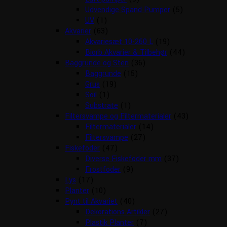
Udvendige Spand Pumper
(5)
UV
(1)
Akvarier
(63)
Akvariesæt 10-260 L
(19)
Biorb Akvarier & Tilbehør
(44)
Baggrunde og Sten
(36)
Baggrunde
(15)
Grus
(19)
Soil
(1)
Substrate
(1)
Filtersvampe og Filtermaterialer
(43)
Filtermaterialer
(14)
Filtersvampe
(27)
Fiskefoder
(47)
Diverse Fiskefoder mm
(37)
Frostfoder
(9)
Lys
(17)
Planter
(10)
Pynt til Akvariet
(40)
Dekorations Artikler
(27)
Plastik Planter
(7)