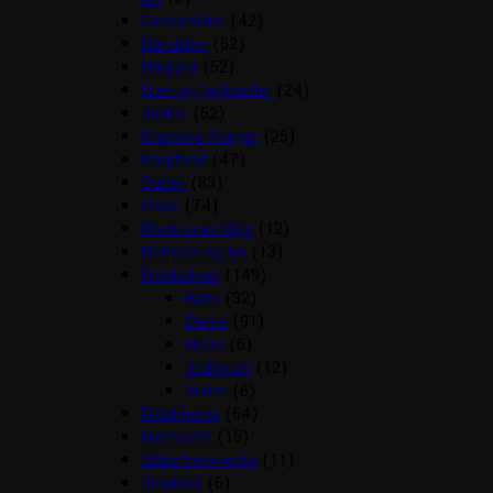
Gaveartikler
(42)
Handsker
(52)
Hårpynt
(52)
Huer og tørklæder
(24)
Jakker
(52)
Kramme Ponyer
(25)
Kæphest
(47)
Outlet
(83)
Piske
(74)
Plastroner/slips
(12)
Reflexer og lys
(13)
Ridebukser
(149)
Børn
(32)
Dame
(91)
Herre
(6)
Jodhpurs
(12)
Vinter
(6)
Ridehjelme
(64)
Rideveste
(15)
Sikkerhedsveste
(11)
Smykker
(6)