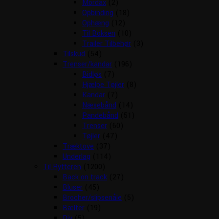
Mordax
(2)
Opbinding
(18)
Ophæng
(12)
Til Boksen
(10)
Trailer Tilbehør
(3)
Tilskud
(54)
Trenser/kandar
(196)
Bidløs
(7)
Hjælpe Tøjler
(8)
Kandar
(7)
Næsebånd
(14)
Pandebånd
(51)
Trenser
(60)
Tøjler
(47)
Træktove
(37)
Underlag
(114)
Til Rytteren
(1200)
Back on track
(27)
Bluser
(45)
Brocher/slipsenåle
(5)
Bælter
(19)
Div
(5)