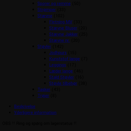
Sporer og remme
(50)
Strømper
(33)
Stævne
(102)
Fletning MV
(33)
Stævne Bluser
(20)
Stævne Jakker
(25)
Stævne nr.
(20)
Støvler
(142)
Jodhpurs
(15)
Kunststof lange
(7)
Leggings
(17)
Læder lange
(46)
Stald Støvler
(16)
Støvle tilbehør
(38)
Tasker
(43)
Trøjer
(8)
Beskrivelse
Yderligere information
OBS !! Ring og spørg om lagerstatus !!