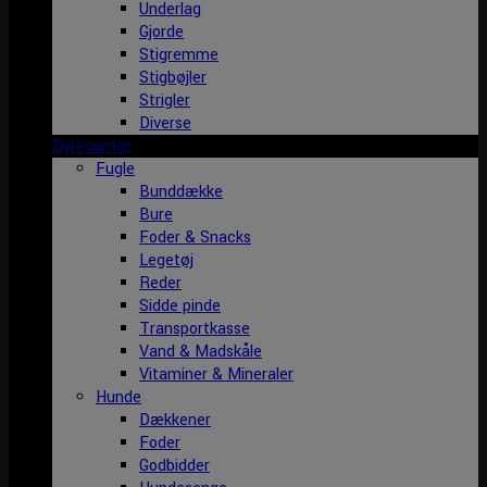
Underlag
Gjorde
Stigremme
Stigbøjler
Strigler
Diverse
Dyrecenter
Fugle
Bunddække
Bure
Foder & Snacks
Legetøj
Reder
Sidde pinde
Transportkasse
Vand & Madskåle
Vitaminer & Mineraler
Hunde
Dækkener
Foder
Godbidder