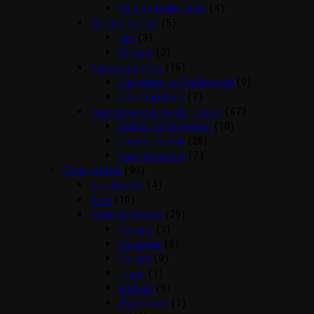
Reje og Malle Huler
(4)
Silicone og Lim
(5)
Lim
(3)
Silicone
(2)
Vandbehandling
(16)
Klargøring og Vedligehold
(9)
Plantegødning
(7)
Varmelegemer og div. Teknik
(47)
Artikler til Rengøring
(10)
Diverse Teknik
(28)
Varmelegemer
(7)
Fugle artikler
(90)
Bunddække
(4)
Bure
(10)
Foder & Snacks
(29)
Kanarie
(3)
Papegøje
(6)
Parakit
(9)
Trope
(1)
Undulat
(9)
Æggefoder
(1)