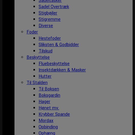
Sadeltasker
Sadel Overtræk
Stigbøjler
Stigremme
Diverse
Foder
Hestefoder
Sliksten & Godbidder
Tilskud
Beskyttelse
Fluebeskyttelse
Insektdækken & Masker
Hutter
Til Stalden
Til Boksen
Boksgardin
Hager
Hønet mv.
Krybber Spande
Mordax
Opbinding
Ophæng