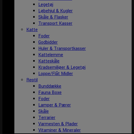
Legetøj
Løbehjul & Kugler
Skåle & Flasker
Transport Kasser
Katte
Foder
Godbidder
Huler & Transportkasser
Kattelemme
Katteskåle
Kradsemiljøer & Legetøj
Loppe/Flåt Midler
Reptil
Bunddække
Fauna Boxe
Foder
Lamper & Pærer
Skåle
Terrarier
Varmesten & Plader
Vitaminer & Mineraler