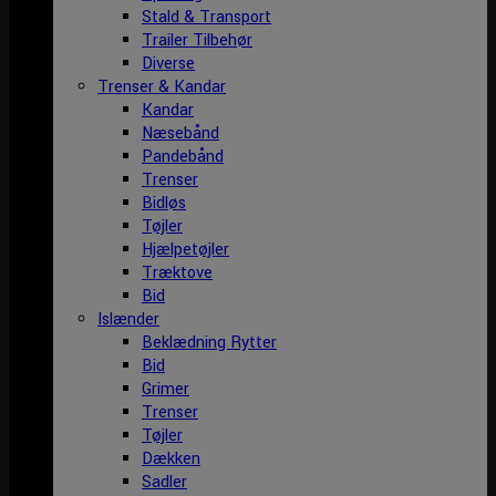
Stald & Transport
Trailer Tilbehør
Diverse
Trenser & Kandar
Kandar
Næsebånd
Pandebånd
Trenser
Bidløs
Tøjler
Hjælpetøjler
Træktove
Bid
Islænder
Beklædning Rytter
Bid
Grimer
Trenser
Tøjler
Dækken
Sadler