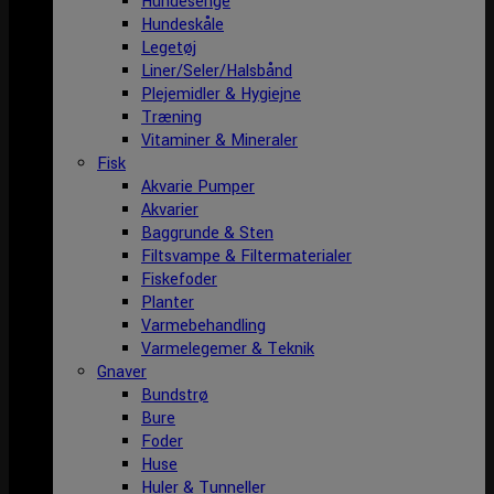
Hundesenge
Hundeskåle
Legetøj
Liner/Seler/Halsbånd
Plejemidler & Hygiejne
Træning
Vitaminer & Mineraler
Fisk
Akvarie Pumper
Akvarier
Baggrunde & Sten
Filtsvampe & Filtermaterialer
Fiskefoder
Planter
Varmebehandling
Varmelegemer & Teknik
Gnaver
Bundstrø
Bure
Foder
Huse
Huler & Tunneller