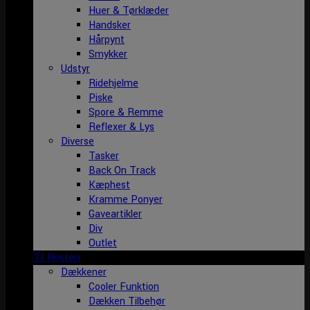
Huer & Tørklæder
Handsker
Hårpynt
Smykker
Udstyr
Ridehjelme
Piske
Spore & Remme
Reflexer & Lys
Diverse
Tasker
Back On Track
Kæphest
Kramme Ponyer
Gaveartikler
Div
Outlet
Til Hesten
Dækkener
Cooler Funktion
Dækken Tilbehør