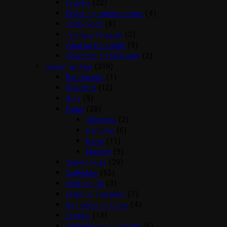
Legetøj
(22)
Reder og redemateriale
(4)
Sidde pinde
(8)
Transport Kasser
(2)
Vand og madskåle
(9)
Vitaminer og Mineraler
(2)
Gnaver artikler
(219)
Beroligende
(1)
Bundstrø
(12)
Bure
(9)
Foder
(28)
Chinchilla
(2)
Hamster
(6)
Kanin
(11)
Marsvin
(9)
Gnaver Huse
(29)
Godbidder
(52)
Halm og Hø
(3)
Huler og Tunneller
(7)
Hø hække og bolde
(4)
Legetøj
(13)
Løbegårde og Toiletter
(6)