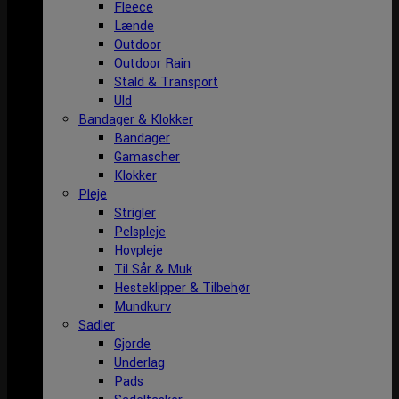
Fleece
Lænde
Outdoor
Outdoor Rain
Stald & Transport
Uld
Bandager & Klokker
Bandager
Gamascher
Klokker
Pleje
Strigler
Pelspleje
Hovpleje
Til Sår & Muk
Hesteklipper & Tilbehør
Mundkurv
Sadler
Gjorde
Underlag
Pads