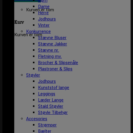
Børn
Dame
Kurven er tom
Herre
Jodhpurs
Kurv
Vinter
Konkurrence
Kurven er tom
Stævne Bluser
Stævne Jakker
Stævne nr.
Fletning mv.
Brocher & Slipsenåle
Plastroner & Slips
Støvler
Jodhpurs
Kunststof lange
Leggings
Læder Lange
Stald Støvler
Støvle Tilbehør
Accesories
Strømper
Bælter