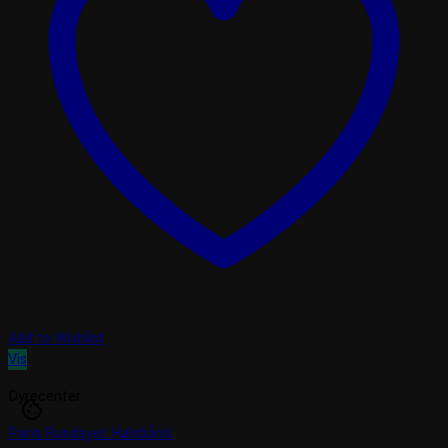
Add to Wishlist
Vis
Dyrecenter
cookie
Paris Rundsyet Halsbånd