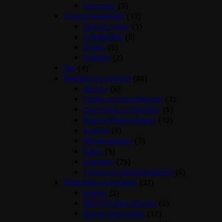
Vetocanis
(3)
Lygter/lyshalsbånd
(13)
Diverse Lygter
(1)
Lyshalsbånd
(5)
Orbiloc
(5)
Reflexer
(2)
Olie
(4)
Pelspleje og trimning
(88)
Børster
(6)
Carder og Gummibørster
(7)
Coat Kings og Shedders
(5)
Diverse Plejeprodukter
(10)
Kamme
(9)
Klippemaskiner
(7)
Sakse
(9)
Shampoo
(29)
Trimme og Udredningsknive
(6)
Plejemidler og hygiejne
(32)
bagben
(2)
BUSTER Body Sleeves
(2)
Diverse Plejemidler
(17)