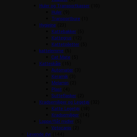
Huler og Transportkasser
(10)
Huler
(9)
Transportbure
(1)
Hygiejne
(23)
Kattebakker
(5)
Kattegrus
(12)
Kattetoiletter
(5)
kattelemme
(5)
Cat Mate
(5)
Katteskåle
(15)
Automater
(3)
Keramik
(3)
Melamin
(2)
Plast
(4)
Sutteflasker
(2)
Kradsemiljøer og Legetøj
(32)
Katte Legetøj
(18)
Kradsemiljøer
(14)
Loppe/flåt midler
(5)
Vetocanis
(2)
Levende dyr
(144)