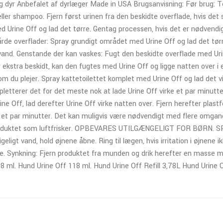
g dyr Anbefalet af dyrlæger Made in USA Brugsanvisning: Før brug: Te
ller shampoo. Fjern først urinen fra den beskidte overflade, hvis det 
d Urine Off og lad det tørre. Gentag processen, hvis det er nødvend
rde overflader: Spray grundigt området med Urine Off og lad det tør
vand. Genstande der kan vaskes: Fugt den beskidte overflade med Urine
ekstra beskidt, kan den fugtes med Urine Off og ligge natten over i e
som du plejer. Spray kattetoilettet komplet med Urine Off og lad det v
e pletterer det for det meste nok at lade Urine Off virke et par minut
ine Off, lad derefter Urine Off virke natten over. Fjern herefter plast
ke et par minutter. Det kan muligvis være nødvendigt med flere omga
kke produktet som luftfrisker. OPBEVARES UTILGÆNGELIGT FOR BØ
igt vand, hold øjnene åbne. Ring til lægen, hvis irritation i øjnene ikk
 Synkning: Fjern produktet fra munden og drik herefter en masse mæl
l. Hund Urine Off 118 ml. Hund Urine Off Refill 3,78L Hund Urine Of