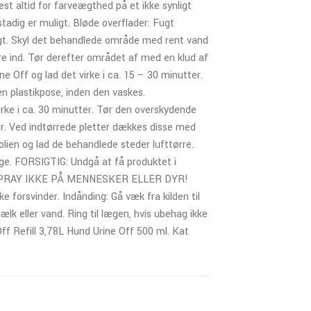
st altid for farveægthed på et ikke synligt
stadig er muligt. Bløde overflader: Fugt
igt. Skyl det behandlede område med rent vand
re ind. Tør derefter området af med en klud af
 Off og lad det virke i ca. 15 – 30 minutter.
n plastikpose, inden den vaskes.
irke i ca. 30 minutter. Tør den overskydende
ter. Ved indtørrede pletter dækkes disse med
folien og lad de behandlede steder lufttørre.
nge. FORSIGTIG: Undgå at få produktet i
RN. SPRAY IKKE PÅ MENNESKER ELLER DYR!
e forsvinder. Indånding: Gå væk fra kilden til
k eller vand. Ring til lægen, hvis ubehag ikke
f Refill 3,78L Hund Urine Off 500 ml. Kat