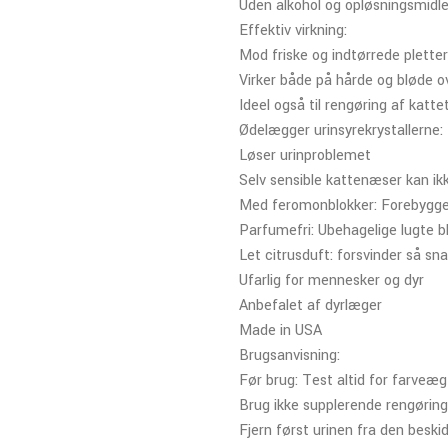
Uden alkohol og opløsningsmidle
Effektiv virkning:
Mod friske og indtørrede pletter
Virker både på hårde og bløde o
Ideel også til rengøring af kattet
Ødelægger urinsyrekrystallerne:
Løser urinproblemet
Selv sensible kattenæser kan ik
Med feromonblokker: Forebygger
Parfumefri: Ubehagelige lugte bl
Let citrusduft: forsvinder så sna
Ufarlig for mennesker og dyr
Anbefalet af dyrlæger
Made in USA
Brugsanvisning:
Før brug: Test altid for farveæg
Brug ikke supplerende rengøring
Fjern først urinen fra den beskid