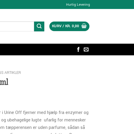
Hurtig Levering
KURV /
KR.
0,00
GS ARTIKLER
 ml
r i Urine Off fjerner med hjælp fra enzymer og
 og ubehagelige lugte  ufarlig for mennesker
som tæpperensen er uden parfume, sådan så