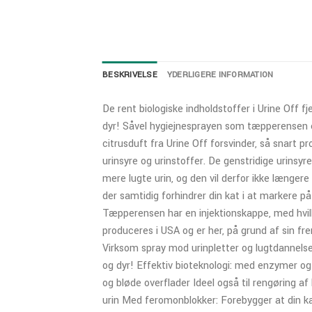
BESKRIVELSE
YDERLIGERE INFORMATION
De rent biologiske indholdstoffer i Urine Off 
dyr! Såvel hygiejnesprayen som tæpperensen e
citrusduft fra Urine Off forsvinder, så snart p
urinsyre og urinstoffer. De genstridige urinsyr
mere lugte urin, og den vil derfor ikke længere
der samtidig forhindrer din kat i at markere p
Tæpperensen har en injektionskappe, med hvil
produceres i USA og er her, på grund af sin fre
Virksom spray mod urinpletter og lugtdannelse
og dyr! Effektiv bioteknologi: med enzymer og 
og bløde overflader Ideel også til rengøring a
urin Med feromonblokker: Forebygger at din kat