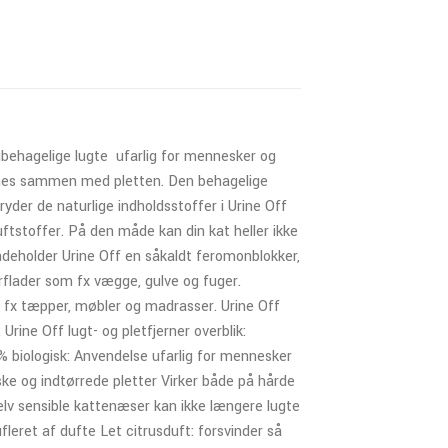
behagelige lugte  ufarlig for mennesker og
ernes sammen med pletten. Den behagelige
ryder de naturlige indholdsstoffer i Urine Off
uftstoffer. På den måde kan din kat heller ikke
 indeholder Urine Off en såkaldt feromonblokker,
erflader som fx vægge, gulve og fuger.
 fx tæpper, møbler og madrasser. Urine Off
Urine Off lugt- og pletfjerner overblik:
 biologisk: Anvendelse ufarlig for mennesker
ske og indtørrede pletter Virker både på hårde
Selv sensible kattenæser kan ikke længere lugte
leret af dufte Let citrusduft: forsvinder så