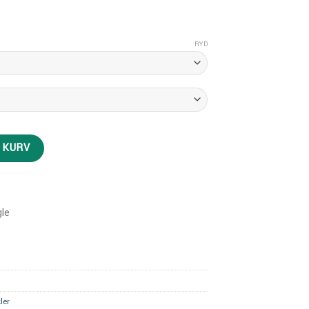
RYD
L KURV
ler