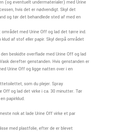
ten (og eventuelt undermaterialer) med Urine
cessen, hvis det er nødvendigt. Skyl det
nd og tør det behandlede sted af med en
t området med Urine Off og lad det tørre ind.
klud af stof eller papir. Skyl derpå området
 den beskidte overflade med Urine Off og lad
r. Vask derefter genstanden. Hvis genstanden er
ed Urine Off og ligge natten over i en
ttetoilettet, som du plejer. Spray
 Off og lad det virke i ca. 30 minutter. Tør
en papirklud.
 meste nok at lade Urine Off virke et par
sse med plastfolie, efter de er blevet