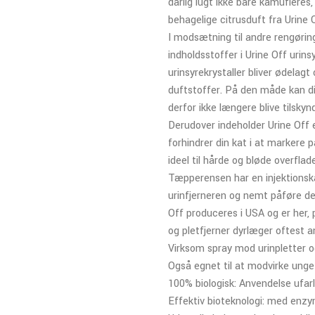
dårlig lugt ikke bare kamufler
behagelige citrusduft fra Urine O
I modsætning til andre rengørin
indholdsstoffer i Urine Off urins
urinsyrekrystaller bliver ødelag
duftstoffer. På den måde kan din
derfor ikke længere blive tilskyn
Derudover indeholder Urine Off 
forhindrer din kat i at markere 
ideel til hårde og bløde overfla
Tæpperensen har en injektionsk
urinfjerneren og nemt påføre de
Off produceres i USA og er her, 
og pletfjerner dyrlæger oftest an
Virksom spray mod urinpletter o
Også egnet til at modvirke unge
100% biologisk: Anvendelse ufar
Effektiv bioteknologi: med enzy