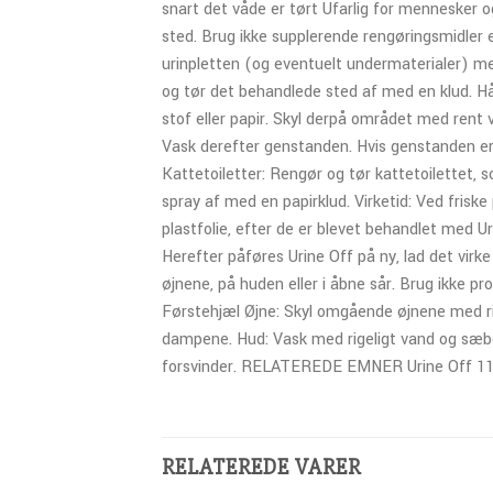
snart det våde er tørt Ufarlig for mennesker o
sted. Brug ikke supplerende rengøringsmidler e
urinpletten (og eventuelt undermaterialer) me
og tør det behandlede sted af med en klud. Hå
stof eller papir. Skyl derpå området med rent 
Vask derefter genstanden. Hvis genstanden er 
Kattetoiletter: Rengør og tør kattetoilettet, 
spray af med en papirklud. Virketid: Ved frisk
plastfolie, efter de er blevet behandlet med Ur
Herefter påføres Urine Off på ny, lad det vir
øjnene, på huden eller i åbne sår. Brug i
Førstehjæl Øjne: Skyl omgående øjnene med rigel
dampene. Hud: Vask med rigeligt vand og sæbe.
forsvinder. RELATEREDE EMNER Urine Off 118 m
RELATEREDE VARER