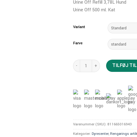
Urine Off Refill 3,78L Hund
Urine Off 500 ml. Kat
Variant
Farve
Urine off hund 500 ml antal
TILFØJ TI
Varenummer (SKU):
811665016943
Kategorier:
Dyrecenter
,
Rengørings artik