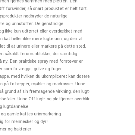
es, men fjernes sammen med pletten. Den
ff forsvinder, så snart produktet er helt tørt.
gsprodukter nedbryder de naturlige
yre og urinstoffer. De genstridige
t og ikke kun udtørret eller overdækket med
 kat heller ikke mere lugte urin, og den vil
det til at urinere eller markere på dette sted.
en såkaldt feromonblokker, der samtidig
på ny. Den praktiske spray med forstøver er
der som fx vægge, gulve og fuger.
appe, med hvilken du ukompliceret kan dosere
n på fx tæpper, møbler og madrasser. Urine
på grund af sin fremragende virkning, den lugt-
befaler. Urine Off lugt- og pletfjerner overblik:
g lugtdannelse
 og gamle kattes urinmarkering
lig for mennesker og dyr!
mer og bakterier