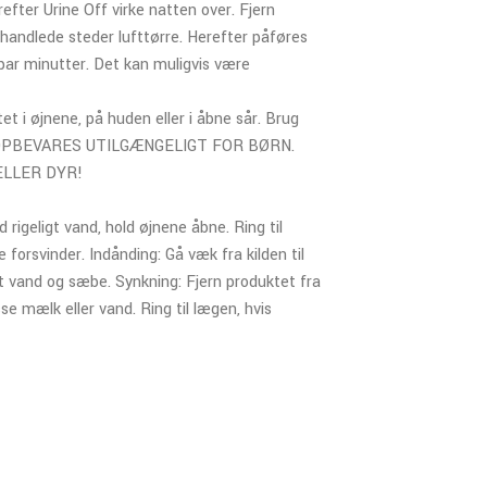
efter Urine Off virke natten over. Fjern
ehandlede steder lufttørre. Herefter påføres
t par minutter. Det kan muligvis være
t i øjnene, på huden eller i åbne sår. Brug
er. OPBEVARES UTILGÆNGELIGT FOR BØRN.
ELLER DYR!
igeligt vand, hold øjnene åbne. Ring til
ke forsvinder. Indånding: Gå væk fra kilden til
 vand og sæbe. Synkning: Fjern produktet fra
e mælk eller vand. Ring til lægen, hvis