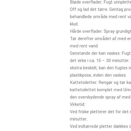
Bløde overflader: Fugt urinplet
Off og lad det tørre. Gentag pro
behandlede område med rent va
klud.
Hårde overflader: Spray grundig
Tør derefter området af med en 
med rent vand.
Genstande der kan vaskes: Fugt
det virke i ca. 15 – 30 minutte
ekstra beskidt, kan den fugtes m
plastikpose, inden den vaskes.
Kattetoiletter: Rengør og tør ka
kattetoilettet komplet med Urine
den overskydende spray af med 
Virketid:
Ved friske pletterer det for det
minutter.
Ved indtørrede pletter dækkes di