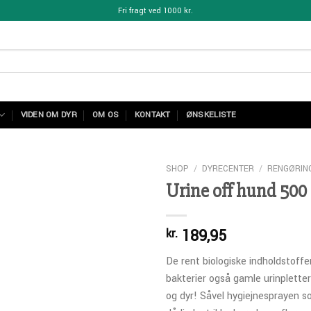
Fri fragt ved 1000 kr.
VIDEN OM DYR
OM OS
KONTAKT
ØNSKELISTE
SHOP
/
DYRECENTER
/
RENGØRIN
Urine off hund 500
189,95
kr.
De rent biologiske indholdstoffe
bakterier også gamle urinpletter
Add to Wishlist
og dyr! Såvel hygiejnesprayen 