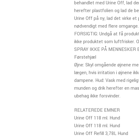
behandlet med Urine Off, lad der
herefter plastfolien og lad de b
Urine Off på ny, lad det virke e
nødvendigt med flere omgange.
FORSIGTIG: Undgå at få produkte
ikke produktet som luftfrisk
SPRAY IKKE PÅ MENNESKER 
Førstehjæl
Øjne: Skyl omgående øjnene med r
lægen, hvis irritation i øjnene ik
dampene. Hud: Vask med rigeligt
munden og drik herefter en mass
ubehag ikke forsvinder.
RELATEREDE EMNER
Urine Off 118 ml. Hund
Urine Off 118 ml. Hund
Urine Off Refill 3,78L Hund