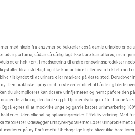
fjerner med hjælp fra enzymer og bakterier også gamle urinpletter og u
r uden parfume, sådan så dårlig lugt ikke bare kamufleres, men fj
roduktet er helt tørt. I modsætning til andre rengøringsprodukter nedb
ekrystaller bliver ødelagt og ikke kun udtørret eller overdækket med d
 blive tilskyndet til at urinere eller markere på dette sted. Derudover
å ny. Den praktiske spray med forstøver er ideel til hårde og bløde ov
ken du ukompliceret kan dosere urinfjerneren og nemt påføre den på
mragende virkning, den lugt- og pletfjerner dyrlæger oftest anbefaler. 
 Også egnet til at modvirke unge og gamle kattes urinmarkering 100%
bakterier Uden alkohol og opløsningsmidler Effektiv virkning: Mod fri
f kattetoiletter Ødelægger urinsyrekrystallerne: Løser urinproblemet 
 markerer på ny Parfumefri: Ubehagelige lugte bliver ikke bare kamuf