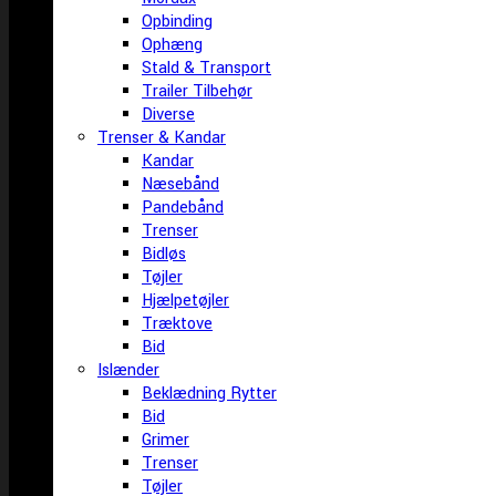
Opbinding
Ophæng
Stald & Transport
Trailer Tilbehør
Diverse
Trenser & Kandar
Kandar
Næsebånd
Pandebånd
Trenser
Bidløs
Tøjler
Hjælpetøjler
Træktove
Bid
Islænder
Beklædning Rytter
Bid
Grimer
Trenser
Tøjler