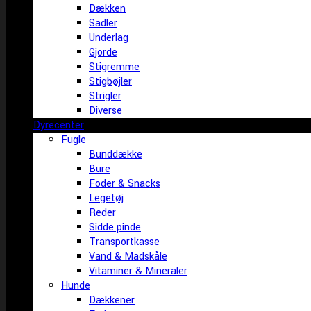
Dækken
Sadler
Underlag
Gjorde
Stigremme
Stigbøjler
Strigler
Diverse
Dyrecenter
Fugle
Bunddække
Bure
Foder & Snacks
Legetøj
Reder
Sidde pinde
Transportkasse
Vand & Madskåle
Vitaminer & Mineraler
Hunde
Dækkener