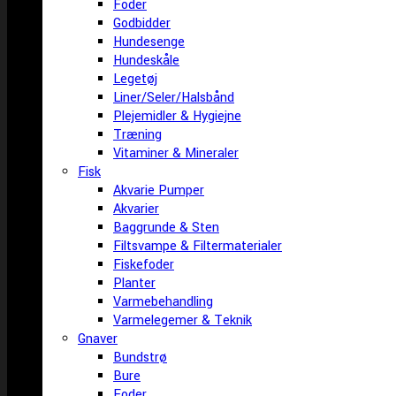
Foder
Godbidder
Hundesenge
Hundeskåle
Legetøj
Liner/Seler/Halsbånd
Plejemidler & Hygiejne
Træning
Vitaminer & Mineraler
Fisk
Akvarie Pumper
Akvarier
Baggrunde & Sten
Filtsvampe & Filtermaterialer
Fiskefoder
Planter
Varmebehandling
Varmelegemer & Teknik
Gnaver
Bundstrø
Bure
Foder