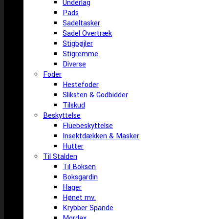
Underlag
Pads
Sadeltasker
Sadel Overtræk
Stigbøjler
Stigremme
Diverse
Foder
Hestefoder
Sliksten & Godbidder
Tilskud
Beskyttelse
Fluebeskyttelse
Insektdækken & Masker
Hutter
Til Stalden
Til Boksen
Boksgardin
Hager
Hønet mv.
Krybber Spande
Mordax