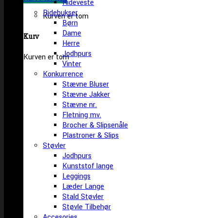
Rideveste
Ridebukser
Kurven er tom
Børn
Dame
Kurv
Herre
Jodhpurs
Kurven er tom
Vinter
Konkurrence
Stævne Bluser
Stævne Jakker
Stævne nr.
Fletning mv.
Brocher & Slipsenåle
Plastroner & Slips
Støvler
Jodhpurs
Kunststof lange
Leggings
Læder Lange
Stald Støvler
Støvle Tilbehør
Accesories