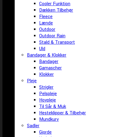
Cooler Funktion
Dækken Tilbehør
Fleece
Lænde
Outdoor
Outdoor Rain
Stald & Transport
Uld
Bandager & Klokker
Bandager
Gamascher
Klokker
Pleje
Strigler
Pelspleje
Hovpleje
Til Sår & Muk
Hesteklipper & Tilbehør
Mundkurv
Sadler
Gjorde