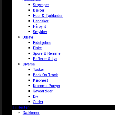
Strømper
Bælter
Huer & Tørklæder
Handsker
Hårpynt
Smykker
Udstyr
Ridehjelme
Piske
Spore & Remme
Reflexer & Lys
Diverse
Tasker
Back On Track
Kæphest
Kramme Ponyer
Gaveartikler
Div
Outlet
Til Hesten
Dækkener