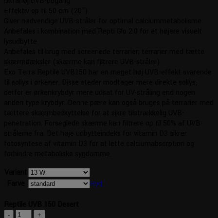
Ultrahøj UVB-udgang
kr. 269,95
Effektiv op til 50 cm (20″)
Giver nødvendige UVB-stråler for optimal calciummetabolisme
Anbefales i kombination med Repti Glo 2.0 for et højere visuelt
lysudbytte
Anbefales til brug med screenede terrarier; terrarier med tætte
skærmdæksler (skærme kan filtrere UVB-stråler)
Exo Terra Reptile UVB150 har en meget høj UVB-effekt svarende
til sollys i ørkener. Disse steder modtager mere direkte sollys,
derfor er ørkenkrybdyr mere udsat for UV-stråling end nogen
anden type krybdyr. Denne pære kan også bruges på terrarier med
tættere skærmbeskyttelse for at sikre tilstrækkelig UVB-
penetration. Forseglede skærme kan filtrere op til 50% af UVB-
strålerne fra. Det høje udbytteindeks for vitamin D3 sikrer
fotosyntese af vitamin D3 for at lette calciumabsorption og
forhindre metaboliske sygdomme.
Variant
Farve
Ryd
Reptile UVB 150 Desert
Reptile