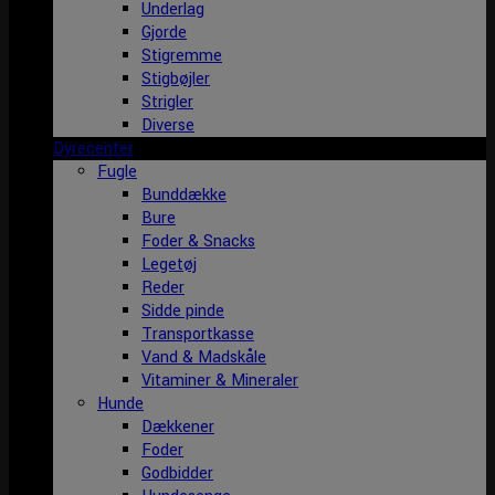
Underlag
Gjorde
Stigremme
Stigbøjler
Strigler
Diverse
Dyrecenter
Fugle
Bunddække
Bure
Foder & Snacks
Legetøj
Reder
Sidde pinde
Transportkasse
Vand & Madskåle
Vitaminer & Mineraler
Hunde
Dækkener
Foder
Godbidder