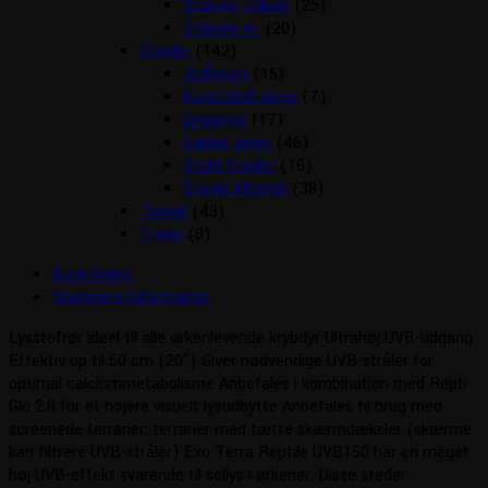
Stævne Jakker
(25)
Stævne nr.
(20)
Støvler
(142)
Jodhpurs
(15)
Kunststof lange
(7)
Leggings
(17)
Læder lange
(46)
Stald Støvler
(16)
Støvle tilbehør
(38)
Tasker
(43)
Trøjer
(8)
Beskrivelse
Yderligere information
Lysstofrør ideel til alle ørkenlevende krybdyr Ultrahøj UVB-udgang
Effektiv op til 50 cm (20″) Giver nødvendige UVB-stråler for
optimal calciummetabolisme Anbefales i kombination med Repti
Glo 2.0 for et højere visuelt lysudbytte Anbefales til brug med
screenede terrarier; terrarier med tætte skærmdæksler (skærme
kan filtrere UVB-stråler) Exo Terra Reptile UVB150 har en meget
høj UVB-effekt svarende til sollys i ørkener. Disse steder