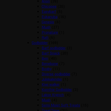
Arion
(39)
Chicopee
(20)
Easybarf
(5)
Eukanuba
(16)
Genesis
(6)
Mush
(27)
Pronature
(1)
Rafi
(6)
Godbidder
(169)
Barf godbidder
(3)
Barf Snack
(20)
Ben
(40)
Benebone
(7)
Boxby
(11)
Diverse godbidder
(7)
Julekalender
(1)
Kiwi walker
(1)
Kornfrie Godbidder
(3)
Lakse Krønch
(4)
Mush
(4)
Semi Moist Soft Treats
(15)
TreatTime
(31)