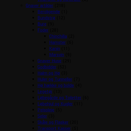
Gnaver artikler
(218)
Beroligende
(1)
Bundstrø
(12)
Bure
(9)
Foder
(28)
Chinchilla
(2)
Hamster
(6)
Kanin
(11)
Marsvin
(9)
Gnaver Huse
(29)
Godbidder
(52)
Halm og Hø
(3)
Huler og Tunneller
(7)
Hø hække og bolde
(4)
Legetøj
(13)
Løbegårde og Toiletter
(6)
Løbehjul og Kugler
(11)
Pelspleje
(5)
Seler
(3)
Skåle og Flasker
(20)
Transport Kasser
(5)