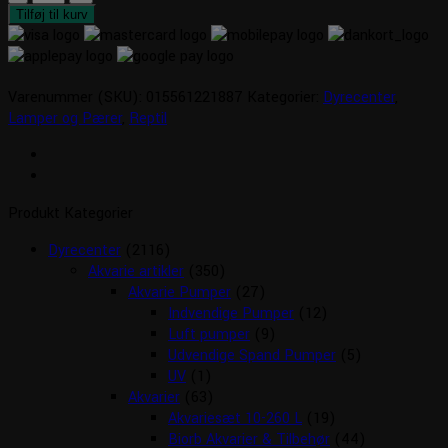
UVB
Tilføj til kurv
150
Desert
antal
Varenummer (SKU):
015561221887
Kategorier:
Dyrecenter
,
Lamper og Pærer
,
Reptil
Produkt Kategorier
Dyrecenter
(2116)
Akvarie artikler
(350)
Akvarie Pumper
(27)
Indvendige Pumper
(12)
Luft pumper
(9)
Udvendige Spand Pumper
(5)
UV
(1)
Akvarier
(63)
Akvariesæt 10-260 L
(19)
Biorb Akvarier & Tilbehør
(44)