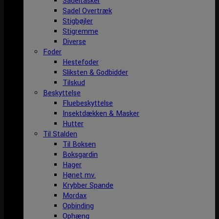
Sadeltasker
Sadel Overtræk
Stigbøjler
Stigremme
Diverse
Foder
Hestefoder
Sliksten & Godbidder
Tilskud
Beskyttelse
Fluebeskyttelse
Insektdækken & Masker
Hutter
Til Stalden
Til Boksen
Boksgardin
Hager
Hønet mv.
Krybber Spande
Mordax
Opbinding
Ophæng