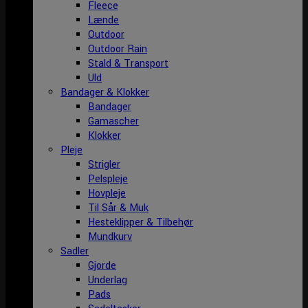
Fleece
Lænde
Outdoor
Outdoor Rain
Stald & Transport
Uld
Bandager & Klokker
Bandager
Gamascher
Klokker
Pleje
Strigler
Pelspleje
Hovpleje
Til Sår & Muk
Hesteklipper & Tilbehør
Mundkurv
Sadler
Gjorde
Underlag
Pads