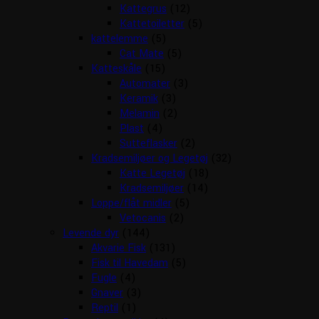
Kattegrus
(12)
Kattetoiletter
(5)
kattelemme
(5)
Cat Mate
(5)
Katteskåle
(15)
Automater
(3)
Keramik
(3)
Melamin
(2)
Plast
(4)
Sutteflasker
(2)
Kradsemiljøer og Legetøj
(32)
Katte Legetøj
(18)
Kradsemiljøer
(14)
Loppe/flåt midler
(5)
Vetocanis
(2)
Levende dyr
(144)
Akvarie Fisk
(131)
Fisk til Havedam
(5)
Fugle
(4)
Gnaver
(3)
Reptil
(1)