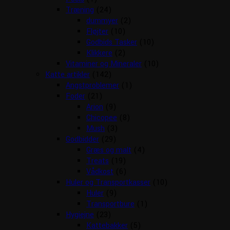
Træning
(24)
dummyer
(2)
Fløjter
(10)
Godbids Tasker
(10)
Klikkere
(2)
Vitaminer og Mineraler
(10)
Katte artikler
(142)
Angstproblemer
(1)
Foder
(21)
Arion
(9)
Chicopee
(8)
Mush
(3)
Godbidder
(29)
Græs og malt
(4)
Treats
(19)
Vådkost
(6)
Huler og Transportkasser
(10)
Huler
(9)
Transportbure
(1)
Hygiejne
(23)
Kattebakker
(5)