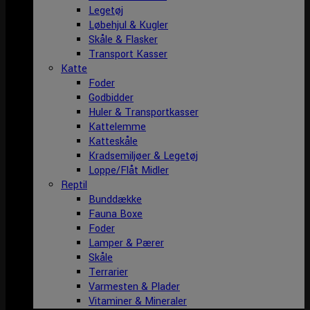
Legetøj
Løbehjul & Kugler
Skåle & Flasker
Transport Kasser
Katte
Foder
Godbidder
Huler & Transportkasser
Kattelemme
Katteskåle
Kradsemiljøer & Legetøj
Loppe/Flåt Midler
Reptil
Bunddække
Fauna Boxe
Foder
Lamper & Pærer
Skåle
Terrarier
Varmesten & Plader
Vitaminer & Mineraler