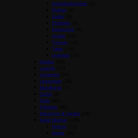
Insektbeskyttelse
(5)
Klokker
(6)
Sadler
(5)
Stigbøjler
(6)
Stigremme
(9)
strigler
(10)
Trenser
(14)
Tøjler
(14)
Underlag
(10)
Klokker
(43)
Legetøj
(19)
Longering
(31)
Læderpleje
(20)
Mundkurve
(7)
Outlet
(5)
Pads
(45)
Pelspleje
(56)
Rebgrimer & Cordeo
(24)
Sadel tilbehør
(129)
Diverse
(12)
Gjorde
(35)