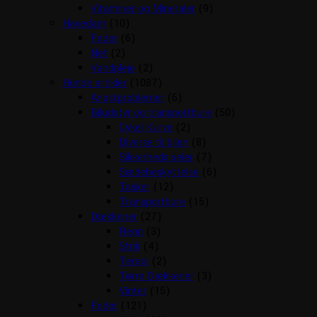
Vitaminer og Mineraler
(9)
Havedam
(10)
Foder
(6)
Net
(2)
Vandpleje
(2)
Hunde artikler
(1087)
Angstproblemer
(6)
Biludstyr og transportbure
(50)
Cykel Kurve
(2)
Diverse til bilen
(8)
Sikkerheds seler
(7)
Sædebeskyttelse
(6)
Tasker
(12)
Transportbure
(15)
Dækkener
(27)
Regn
(3)
Strik
(4)
Terapi
(2)
Tørre Dækkener
(3)
Vinter
(15)
Foder
(121)