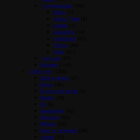
Trenser/kandar
(196)
Bidløs
(7)
Hjælpe Tøjler
(8)
Kandar
(7)
Næsebånd
(14)
Pandebånd
(51)
Trenser
(60)
Tøjler
(47)
Træktove
(37)
Underlag
(114)
Til Rytteren
(1200)
Back on track
(27)
Bluser
(45)
Brocher/slipsenåle
(5)
Bælter
(19)
Div
(5)
Gaveartikler
(42)
Handsker
(52)
Hårpynt
(52)
Huer og tørklæder
(24)
Jakker
(52)