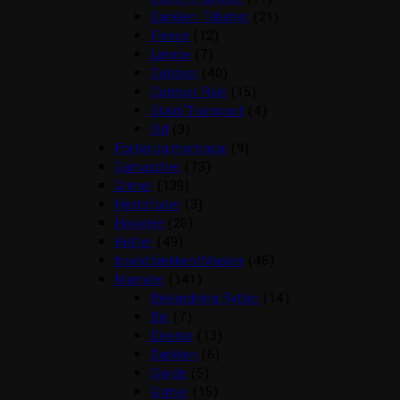
Dækken Tilbehør
(21)
Fleece
(12)
Lænde
(7)
Outdoor
(40)
Outdoor Rain
(15)
Stald/Transport
(4)
Uld
(3)
Fortøj og martingal
(9)
Gamascher
(73)
Grimer
(139)
Hestefoder
(3)
Hovpleje
(26)
Hutter
(49)
Insektdækken/Masker
(46)
Islænder
(141)
Beklædning Rytter
(14)
Bid
(7)
Diverse
(13)
Dækken
(6)
Gjorde
(5)
Grimer
(15)