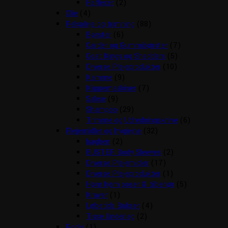
Reflexer
(2)
Olie
(4)
Pelspleje og trimning
(88)
Børster
(6)
Carder og Gummibørster
(7)
Coat Kings og Shedders
(5)
Diverse Plejeprodukter
(10)
Kamme
(9)
Klippemaskiner
(7)
Sakse
(9)
Shampoo
(29)
Trimme og Udredningsknive
(6)
Plejemidler og hygiejne
(32)
bagben
(2)
BUSTER Body Sleeves
(2)
Diverse Plejemidler
(17)
Diverse Plejeprodukter
(1)
Høm høm poser & tilbehør
(5)
Kraver
(1)
Løbetids Bukser
(4)
Tisse Underlag
(2)
Pools
(1)