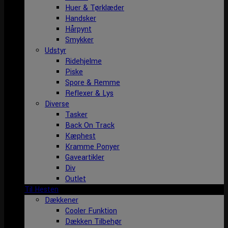
Huer & Tørklæder
Handsker
Hårpynt
Smykker
Udstyr
Ridehjelme
Piske
Spore & Remme
Reflexer & Lys
Diverse
Tasker
Back On Track
Kæphest
Kramme Ponyer
Gaveartikler
Div
Outlet
Til Hesten
Dækkener
Cooler Funktion
Dækken Tilbehør