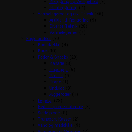
Klargøring og Vedligehold
(9)
Plantegødning
(7)
Varmelegemer og div. Teknik
(46)
Artikler til Rengøring
(9)
Diverse Teknik
(28)
Varmelegemer
(7)
Fugle artikler
(89)
Bunddække
(4)
Bure
(10)
Foder & Snacks
(29)
Kanarie
(3)
Papegøje
(6)
Parakit
(9)
Trope
(1)
Undulat
(9)
Æggefoder
(1)
Legetøj
(22)
Reder og redemateriale
(3)
Sidde pinde
(8)
Transport Kasser
(2)
Vand og madskåle
(9)
Vitaminer og Mineraler
(2)