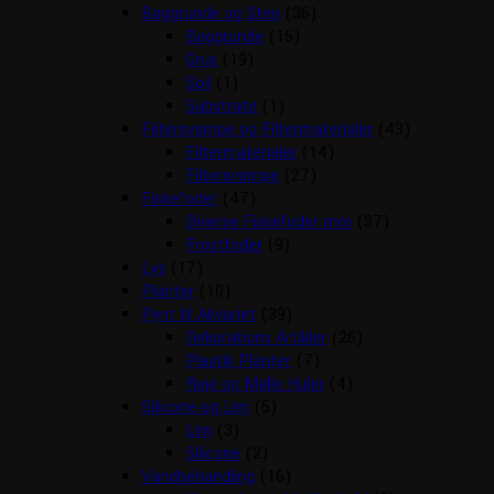
Baggrunde og Sten
(36)
Baggrunde
(15)
Grus
(19)
Soil
(1)
Substrate
(1)
Filtersvampe og Filtermaterialer
(43)
Filtermaterialer
(14)
Filtersvampe
(27)
Fiskefoder
(47)
Diverse Fiskefoder mm
(37)
Frostfoder
(9)
Lys
(17)
Planter
(10)
Pynt til Akvariet
(39)
Dekorations Artikler
(26)
Plastik Planter
(7)
Reje og Malle Huler
(4)
Silicone og Lim
(5)
Lim
(3)
Silicone
(2)
Vandbehandling
(16)