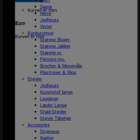
Børn
Dame
Kurven er tom
Herre
Jodhpurs
Kurv
Vinter
Konkurrence
Kurven er tom
Stævne Bluser
Stævne Jakker
Stævne nr.
Fletning mv.
Brocher & Slipsenåle
Plastroner & Slips
Støvler
Jodhpurs
Kunststof lange
Leggings
Læder Lange
Stald Støvler
Støvle Tilbehør
Accesories
Strømper
Bælter