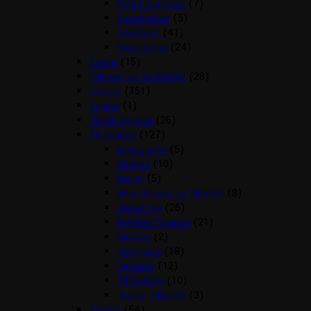
Sadel overtræk
(7)
Sadeltasker
(5)
Stigbøjler
(41)
Stigremme
(24)
Sadler
(15)
Sliksten og Godbidder
(28)
Strigler
(151)
Tasker
(1)
Til sår og muk
(26)
Til stalden
(127)
Boksgardin
(5)
Diverse
(10)
Hager
(5)
Hesteklipper og tilbehør
(8)
Hønet mv
(26)
Krybber/Spande
(21)
Mordax
(2)
Opbinding
(18)
Ophæng
(12)
Til Boksen
(10)
Trailer Tilbehør
(3)
Tilskud
(54)