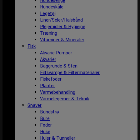
Hundesenge
Hundeskåle
Legetøj
Liner/Seler/Halsbånd
Plejemidler & Hygiejne
Træning
Vitaminer & Mineraler
Fisk
Akvarie Pumper
Akvarier
Baggrunde & Sten
Filtsvampe & Filtermaterialer
Fiskefoder
Planter
Varmebehandling
Varmelegemer & Teknik
Gnaver
Bundstrø
Bure
Foder
Huse
Huler & Tunneller