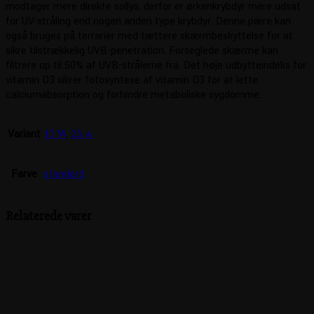
modtager mere direkte sollys, derfor er ørkenkrybdyr mere udsat
for UV-stråling end nogen anden type krybdyr. Denne pære kan
også bruges på terrarier med tættere skærmbeskyttelse for at
sikre tilstrækkelig UVB-penetration. Forseglede skærme kan
filtrere op til 50% af UVB-strålerne fra. Det høje udbytteindeks for
vitamin D3 sikrer fotosyntese af vitamin D3 for at lette
calciumabsorption og forhindre metaboliske sygdomme.
Variant
13 W
,
25 w
Farve
standard
Relaterede varer