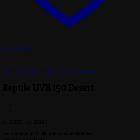
Add to Wishlist
Shop
/
Dyrecenter
/
Reptil
/
Lamper og Pærer
Reptile UVB 150 Desert
Prisinterval:
kr.
239,95
–
kr.
269,95
kr. 239,95
Lysstofrør ideel til alle ørkenlevende krybdyr
til