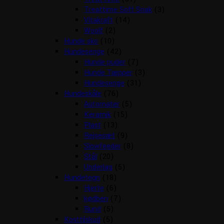
Treattime Soft Snak
(3)
Vitakraft
(14)
Woolf
(2)
Hunde sko
(10)
Hundesenge
(42)
Hunde puder
(7)
Hunde Tæpper
(3)
Hundesenge
(31)
Hundeskåle
(76)
Automater
(5)
Keramik
(15)
Plast
(13)
Rejsesæt
(9)
Slowfeeder
(8)
Stål
(20)
Underlag
(5)
Hundetegn
(18)
Hjerte
(6)
kødben
(7)
Rund
(5)
Kosttilskud
(5)