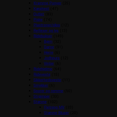
Kramme Ponyer
(25)
Kæphest
(47)
Outlet
(83)
Piske
(74)
Plastroner/slips
(12)
Reflexer og lys
(13)
Ridebukser
(149)
Børn
(32)
Dame
(91)
Herre
(6)
Jodhpurs
(12)
Vinter
(6)
Ridehjelme
(64)
Rideveste
(15)
Sikkerhedsveste
(11)
Smykker
(6)
Sporer og remme
(50)
Strømper
(33)
Stævne
(102)
Fletning MV
(33)
Stævne Bluser
(20)