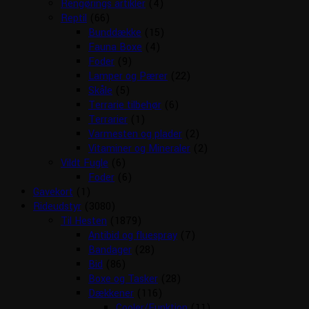
Rengørings artikler
(4)
Reptil
(66)
Bunddække
(15)
Fauna Boxe
(4)
Foder
(9)
Lamper og Pærer
(22)
Skåle
(5)
Terrarie tilbehør
(6)
Terrarier
(1)
Varmesten og plader
(2)
Vitaminer og Mineraler
(2)
Vildt Fugle
(6)
Foder
(6)
Gavekort
(1)
Rideudstyr
(3080)
Til Hesten
(1879)
Antibid og fluespray
(7)
Bandager
(28)
Bid
(86)
Boxe og Tasker
(28)
Dækkener
(116)
Cooler/Funktion
(11)