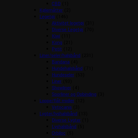
CBD
(1)
Kølemåtter
(2)
Legetøj
(146)
Aktivitet legetøj
(31)
Diverse Legetøj
(70)
Kiwi
(11)
Kong
(21)
Petit
(12)
Liner/seler/halsbånd
(231)
Bandana
(4)
Hundehalsbånd
(71)
Hundeseler
(53)
Liner
(93)
Showliner
(4)
Sporliner og Opbinding
(3)
Loppe/flåt midler
(12)
Vetocanis
(3)
Lygter/lyshalsbånd
(13)
Diverse Lygter
(1)
Lyshalsbånd
(5)
Orbiloc
(5)