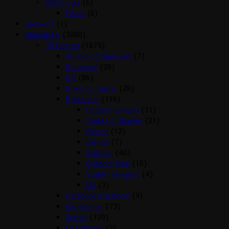
Vildt Fugle
(6)
Foder
(6)
Gavekort
(1)
Rideudstyr
(3080)
Til Hesten
(1879)
Antibid og fluespray
(7)
Bandager
(28)
Bid
(86)
Boxe og Tasker
(28)
Dækkener
(116)
Cooler/Funktion
(11)
Dækken Tilbehør
(21)
Fleece
(12)
Lænde
(7)
Outdoor
(40)
Outdoor Rain
(15)
Stald/Transport
(4)
Uld
(3)
Fortøj og martingal
(9)
Gamascher
(73)
Grimer
(139)
Hestefoder
(3)