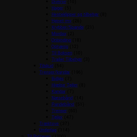
Diverse
(10)
Hager
(5)
Hesteklipper og tilbehør
(8)
Hønet mv
(26)
Krybber/Spande
(21)
Mordax
(2)
Opbinding
(18)
Ophæng
(12)
Til Boksen
(10)
Trailer Tilbehør
(3)
Tilskud
(54)
Trenser/kandar
(196)
Bidløs
(7)
Hjælpe Tøjler
(8)
Kandar
(7)
Næsebånd
(14)
Pandebånd
(51)
Trenser
(60)
Tøjler
(47)
Træktove
(37)
Underlag
(114)
Til Rytteren
(1200)