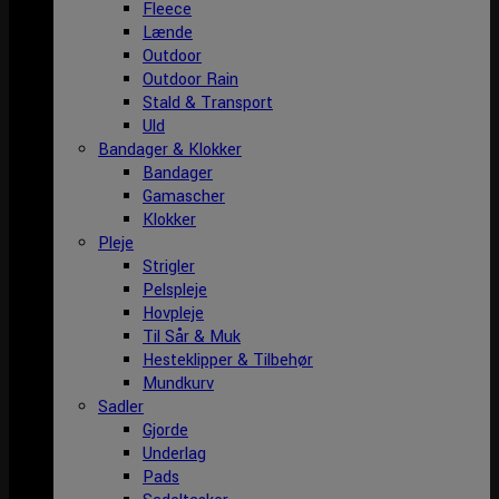
Fleece
Lænde
Outdoor
Outdoor Rain
Stald & Transport
Uld
Bandager & Klokker
Bandager
Gamascher
Klokker
Pleje
Strigler
Pelspleje
Hovpleje
Til Sår & Muk
Hesteklipper & Tilbehør
Mundkurv
Sadler
Gjorde
Underlag
Pads