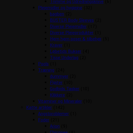
Trimme og Udredningsknive
(6)
Plejemidler og hygiejne
(32)
bagben
(2)
BUSTER Body Sleeves
(2)
Diverse Plejemidler
(17)
Diverse Plejeprodukter
(1)
Høm høm poser & tilbehør
(5)
Kraver
(1)
Løbetids Bukser
(4)
Tisse Underlag
(2)
Pools
(1)
Træning
(24)
dummyer
(2)
Fløjter
(10)
Godbids Tasker
(10)
Klikkere
(2)
Vitaminer og Mineraler
(10)
Katte artikler
(142)
Angstproblemer
(1)
Foder
(21)
Arion
(9)
Chicopee
(8)