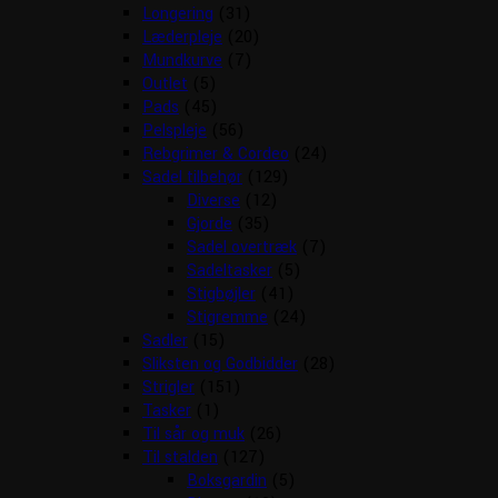
Longering
(31)
Læderpleje
(20)
Mundkurve
(7)
Outlet
(5)
Pads
(45)
Pelspleje
(56)
Rebgrimer & Cordeo
(24)
Sadel tilbehør
(129)
Diverse
(12)
Gjorde
(35)
Sadel overtræk
(7)
Sadeltasker
(5)
Stigbøjler
(41)
Stigremme
(24)
Sadler
(15)
Sliksten og Godbidder
(28)
Strigler
(151)
Tasker
(1)
Til sår og muk
(26)
Til stalden
(127)
Boksgardin
(5)