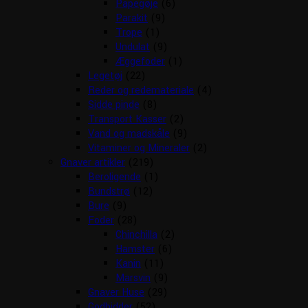
Papegøje
(6)
Parakit
(9)
Trope
(1)
Undulat
(9)
Æggefoder
(1)
Legetøj
(22)
Reder og redemateriale
(4)
Sidde pinde
(8)
Transport Kasser
(2)
Vand og madskåle
(9)
Vitaminer og Mineraler
(2)
Gnaver artikler
(219)
Beroligende
(1)
Bundstrø
(12)
Bure
(9)
Foder
(28)
Chinchilla
(2)
Hamster
(6)
Kanin
(11)
Marsvin
(9)
Gnaver Huse
(29)
Godbidder
(52)