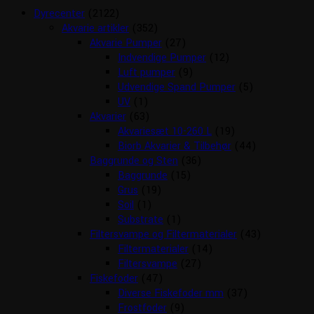
Dyrecenter
(2122)
Akvarie artikler
(352)
Akvarie Pumper
(27)
Indvendige Pumper
(12)
Luft pumper
(9)
Udvendige Spand Pumper
(5)
UV
(1)
Akvarier
(63)
Akvariesæt 10-260 L
(19)
Biorb Akvarier & Tilbehør
(44)
Baggrunde og Sten
(36)
Baggrunde
(15)
Grus
(19)
Soil
(1)
Substrate
(1)
Filtersvampe og Filtermaterialer
(43)
Filtermaterialer
(14)
Filtersvampe
(27)
Fiskefoder
(47)
Diverse Fiskefoder mm
(37)
Frostfoder
(9)