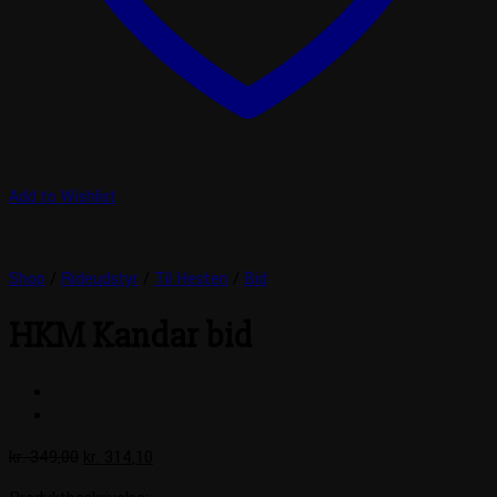
Add to Wishlist
Shop
/
Rideudstyr
/
Til Hesten
/
Bid
HKM Kandar bid
Den
Den
kr.
349,00
kr.
314,10
oprindelige
aktuelle