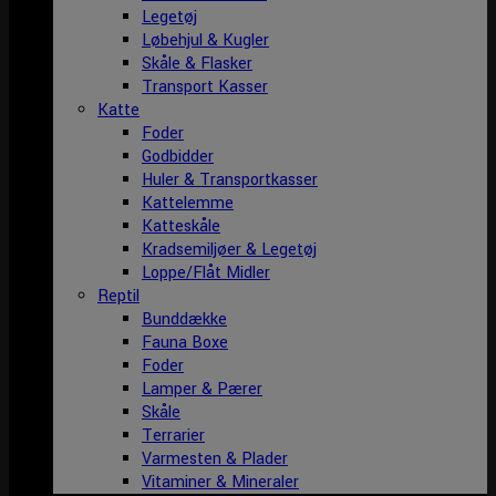
Legetøj
Løbehjul & Kugler
Skåle & Flasker
Transport Kasser
Katte
Foder
Godbidder
Huler & Transportkasser
Kattelemme
Katteskåle
Kradsemiljøer & Legetøj
Loppe/Flåt Midler
Reptil
Bunddække
Fauna Boxe
Foder
Lamper & Pærer
Skåle
Terrarier
Varmesten & Plader
Vitaminer & Mineraler