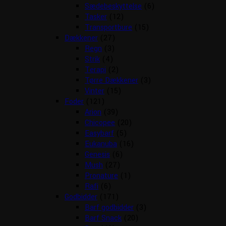
Sædebeskyttelse
(6)
Tasker
(12)
Transportbure
(15)
Dækkener
(27)
Regn
(3)
Strik
(4)
Terapi
(2)
Tørre Dækkener
(3)
Vinter
(15)
Foder
(121)
Arion
(39)
Chicopee
(20)
Easybarf
(5)
Eukanuba
(16)
Genesis
(6)
Mush
(27)
Pronature
(1)
Rafi
(6)
Godbidder
(171)
Barf godbidder
(3)
Barf Snack
(20)