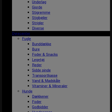
Underlag
Gjorde
Stigremme
Stigbøjler
Strigler
Diverse
Dyrecenter
Fugle
Bunddække
Bure
Foder & Snacks
Legetøj
Reder
Sidde pinde
Transportkasse
Vand & Madskåle
Vitaminer & Mineraler
Hunde
Dækkener
Foder
Godbidder