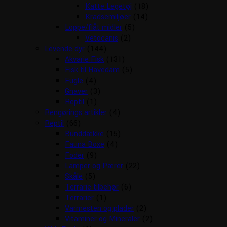
Katte Legetøj
(18)
Kradsemiljøer
(14)
Loppe/flåt midler
(5)
Vetocanis
(2)
Levende dyr
(144)
Akvarie Fisk
(131)
Fisk til Havedam
(5)
Fugle
(4)
Gnaver
(3)
Reptil
(1)
Rengørings artikler
(4)
Reptil
(66)
Bunddække
(15)
Fauna Boxe
(4)
Foder
(9)
Lamper og Pærer
(22)
Skåle
(5)
Terrarie tilbehør
(6)
Terrarier
(1)
Varmesten og plader
(2)
Vitaminer og Mineraler
(2)