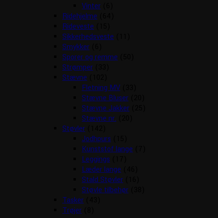
Vinter
(6)
Ridehjelme
(64)
Rideveste
(15)
Sikkerhedsveste
(11)
Smykker
(6)
Sporer og remme
(50)
Strømper
(33)
Stævne
(102)
Fletning MV
(33)
Stævne Bluser
(20)
Stævne Jakker
(25)
Stævne nr.
(20)
Støvler
(142)
Jodhpurs
(15)
Kunststof lange
(7)
Leggings
(17)
Læder lange
(46)
Stald Støvler
(16)
Støvle tilbehør
(38)
Tasker
(43)
Trøjer
(8)