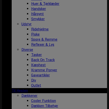
Huer & Tørklæder
Handsker
Hårpynt
Smykker
Udstyr
Ridehjelme
Piske
Spore & Remme
Reflexer & Lys
Diverse
Tasker
Back On Track
Kæphest
Kramme Ponyer
Gaveartikler
Div
Outlet
Til Hesten
Dækkener
Cooler Funktion
Dækken Tilbehør