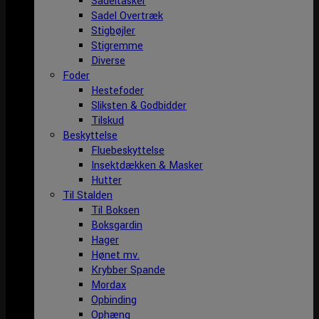
Sadeltasker
Sadel Overtræk
Stigbøjler
Stigremme
Diverse
Foder
Hestefoder
Sliksten & Godbidder
Tilskud
Beskyttelse
Fluebeskyttelse
Insektdækken & Masker
Hutter
Til Stalden
Til Boksen
Boksgardin
Hager
Hønet mv.
Krybber Spande
Mordax
Opbinding
Ophæng