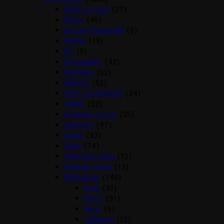
Back on track
(27)
Bluser
(45)
Brocher/slipsenåle
(5)
Bælter
(19)
Div
(5)
Gaveartikler
(42)
Handsker
(52)
Hårpynt
(52)
Huer og tørklæder
(24)
Jakker
(52)
Kramme Ponyer
(25)
Kæphest
(47)
Outlet
(83)
Piske
(74)
Plastroner/slips
(12)
Reflexer og lys
(13)
Ridebukser
(149)
Børn
(32)
Dame
(91)
Herre
(6)
Jodhpurs
(12)