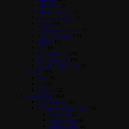
Halm og Hø
(3)
Huler og Tunneller
(7)
Hø hække og bolde
(4)
Legetøj
(13)
Løbegårde og Toiletter
(6)
Løbehjul og Kugler
(11)
Pelspleje
(5)
Seler
(4)
Skåle og Flasker
(20)
Transport Kasser
(5)
Vitaminer og Mineraler
(9)
Havedam
(10)
Foder
(6)
Net
(2)
Vandpleje
(2)
Hunde artikler
(1089)
Angstproblemer
(6)
Biludstyr og transportbure
(49)
Cykel Kurve
(2)
Diverse til bilen
(8)
Sikkerheds seler
(6)