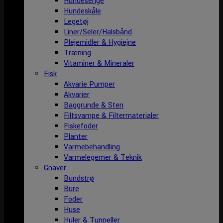
Hundesenge
Hundeskåle
Legetøj
Liner/Seler/Halsbånd
Plejemidler & Hygiejne
Træning
Vitaminer & Mineraler
Fisk
Akvarie Pumper
Akvarier
Baggrunde & Sten
Filtsvampe & Filtermaterialer
Fiskefoder
Planter
Varmebehandling
Varmelegemer & Teknik
Gnaver
Bundstrø
Bure
Foder
Huse
Huler & Tunneller