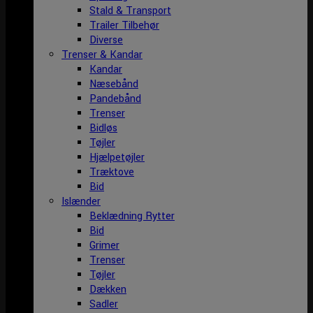
Stald & Transport
Trailer Tilbehør
Diverse
Trenser & Kandar
Kandar
Næsebånd
Pandebånd
Trenser
Bidløs
Tøjler
Hjælpetøjler
Træktove
Bid
Islænder
Beklædning Rytter
Bid
Grimer
Trenser
Tøjler
Dækken
Sadler