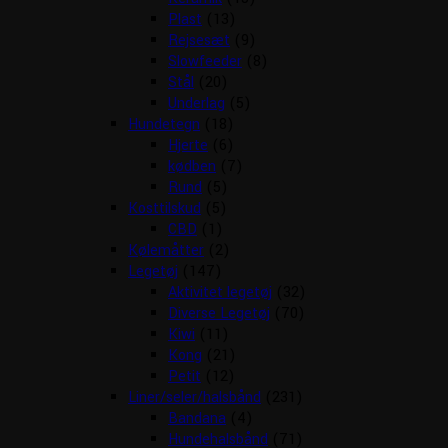
Plast
(13)
Rejsesæt
(9)
Slowfeeder
(8)
Stål
(20)
Underlag
(5)
Hundetegn
(18)
Hjerte
(6)
kødben
(7)
Rund
(5)
Kosttilskud
(5)
CBD
(1)
Kølemåtter
(2)
Legetøj
(147)
Aktivitet legetøj
(32)
Diverse Legetøj
(70)
Kiwi
(11)
Kong
(21)
Petit
(12)
Liner/seler/halsbånd
(231)
Bandana
(4)
Hundehalsbånd
(71)