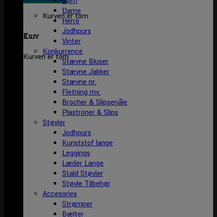
Børn
Dame
Kurven er tom
Herre
Jodhpurs
Kurv
Vinter
Konkurrence
Kurven er tom
Stævne Bluser
Stævne Jakker
Stævne nr.
Fletning mv.
Brocher & Slipsenåle
Plastroner & Slips
Støvler
Jodhpurs
Kunststof lange
Leggings
Læder Lange
Stald Støvler
Støvle Tilbehør
Accesories
Strømper
Bælter