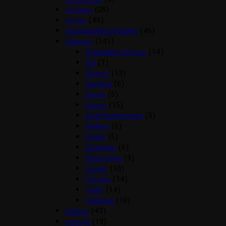
Hovpleje
(26)
Hutter
(49)
Insektdækken/Masker
(46)
Islænder
(141)
Beklædning Rytter
(14)
Bid
(7)
Diverse
(13)
Dækken
(6)
Gjorde
(5)
Grimer
(15)
Insektbeskyttelse
(5)
Klokker
(6)
Sadler
(5)
Stigbøjler
(6)
Stigremme
(9)
strigler
(10)
Trenser
(14)
Tøjler
(14)
Underlag
(10)
Klokker
(43)
Legetøj
(19)