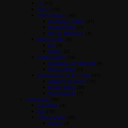
Lys
(17)
Planter
(10)
Pynt til Akvariet
(40)
Dekorations Artikler
(27)
Plastik Planter
(7)
Reje og Malle Huler
(4)
Silicone og Lim
(5)
Lim
(3)
Silicone
(2)
Vandbehandling
(16)
Klargøring og Vedligehold
(9)
Plantegødning
(7)
Varmelegemer og div. Teknik
(47)
Artikler til Rengøring
(10)
Diverse Teknik
(28)
Varmelegemer
(7)
Fugle artikler
(90)
Bunddække
(4)
Bure
(10)
Foder & Snacks
(29)
Kanarie
(3)