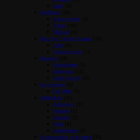
Mush
(3)
Godbidder
(29)
Græs og malt
(4)
Treats
(19)
Vådkost
(6)
Huler og Transportkasser
(10)
Huler
(9)
Transportbure
(1)
Hygiejne
(23)
Kattebakker
(5)
Kattegrus
(12)
Kattetoiletter
(5)
kattelemme
(5)
Cat Mate
(5)
Katteskåle
(15)
Automater
(3)
Keramik
(3)
Melamin
(2)
Plast
(4)
Sutteflasker
(2)
Kradsemiljøer og Legetøj
(32)