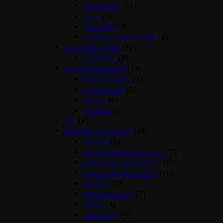
Hundeseler
(53)
Liner
(93)
Showliner
(4)
Sporliner og Opbinding
(3)
Loppe/flåt midler
(12)
Vetocanis
(3)
Lygter/lyshalsbånd
(13)
Diverse Lygter
(1)
Lyshalsbånd
(5)
Orbiloc
(5)
Reflexer
(2)
Olie
(4)
Pelspleje og trimning
(88)
Børster
(6)
Carder og Gummibørster
(7)
Coat Kings og Shedders
(5)
Diverse Plejeprodukter
(10)
Kamme
(9)
Klippemaskiner
(7)
Sakse
(9)
Shampoo
(29)