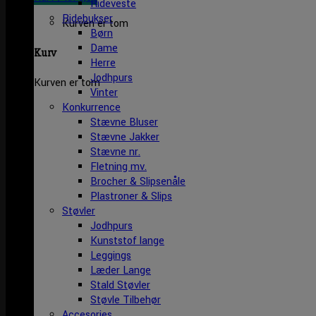
Rideveste
Ridebukser
Kurven er tom
Børn
Dame
Kurv
Herre
Jodhpurs
Kurven er tom
Vinter
Konkurrence
Stævne Bluser
Stævne Jakker
Stævne nr.
Fletning mv.
Brocher & Slipsenåle
Plastroner & Slips
Støvler
Jodhpurs
Kunststof lange
Leggings
Læder Lange
Stald Støvler
Støvle Tilbehør
Accesories