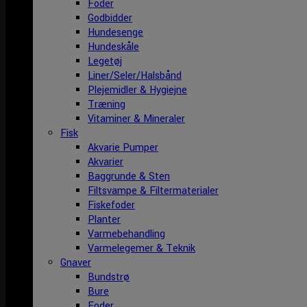
Foder
Godbidder
Hundesenge
Hundeskåle
Legetøj
Liner/Seler/Halsbånd
Plejemidler & Hygiejne
Træning
Vitaminer & Mineraler
Fisk
Akvarie Pumper
Akvarier
Baggrunde & Sten
Filtsvampe & Filtermaterialer
Fiskefoder
Planter
Varmebehandling
Varmelegemer & Teknik
Gnaver
Bundstrø
Bure
Foder