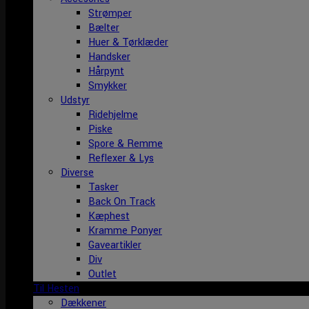
Strømper
Bælter
Huer & Tørklæder
Handsker
Hårpynt
Smykker
Udstyr
Ridehjelme
Piske
Spore & Remme
Reflexer & Lys
Diverse
Tasker
Back On Track
Kæphest
Kramme Ponyer
Gaveartikler
Div
Outlet
Til Hesten
Dækkener