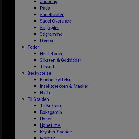
Underlag
Pads
Sadeltasker
Sadel Overtræk
Stigbøjler
Stigremme
Diverse
Foder
Hestefoder
Sliksten & Godbidder
Tilskud
Beskyttelse
Fluebeskyttelse
Insektdækken & Masker
Hutter
Til Stalden
Til Boksen
Boksgardin
Hager
Hønet mv.
Krybber Spande
Mordax