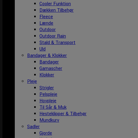
Cooler Funktion
Dækken Tilbehør
Fleece
Lænde
Outdoor
Outdoor Rain
Stald & Transport
Uld
Bandager & Klokker
Bandager
Gamascher
Klokker
Pleje
Strigler
Pelspleje
Hovpleje
Til Sår & Muk
Hesteklipper & Tilbehør
Mundkurv
Sadler
Gjorde