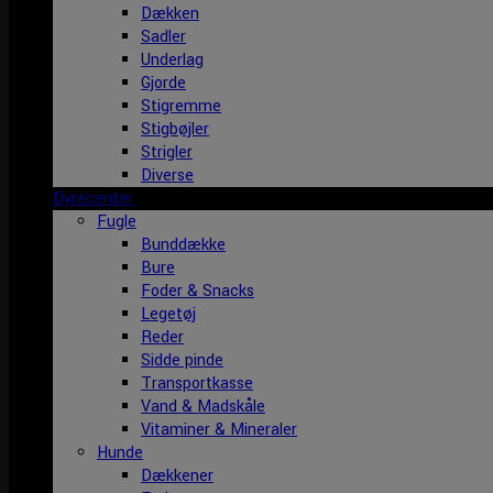
Dækken
Sadler
Underlag
Gjorde
Stigremme
Stigbøjler
Strigler
Diverse
Dyrecenter
Fugle
Bunddække
Bure
Foder & Snacks
Legetøj
Reder
Sidde pinde
Transportkasse
Vand & Madskåle
Vitaminer & Mineraler
Hunde
Dækkener