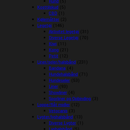
Rund
(5)
Kosttilskud
(5)
CBD
(1)
Kølemåtter
(2)
Legetøj
(146)
Aktivitet legetøj
(31)
Diverse Legetøj
(70)
Kiwi
(11)
Kong
(21)
Petit
(12)
Liner/seler/halsbånd
(231)
Bandana
(4)
Hundehalsbånd
(71)
Hundeseler
(53)
Liner
(93)
Showliner
(4)
Sporliner og Opbinding
(3)
Loppe/flåt midler
(12)
Vetocanis
(3)
Lygter/lyshalsbånd
(13)
Diverse Lygter
(1)
Lyshalsbånd
(5)