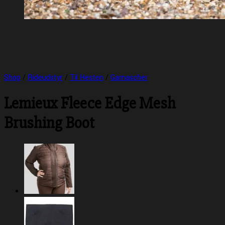
Shop
/
Rideudstyr
/
Til Hesten
/
Gamascher
Lemieux Fleece Edge Mesh
Brushing Boot