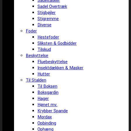
Sadeltasker
Sadel Overtræk
Stigbøjler
Stigremme
Diverse
Foder
Hestefoder
Sliksten & Godbidder
Tilskud
Beskyttelse
Fluebeskyttelse
Insektdækken & Masker
Hutter
Til Stalden
Til Boksen
Boksgardin
Hager
Hønet mv.
Krybber Spande
Mordax
Opbinding
Ophæng