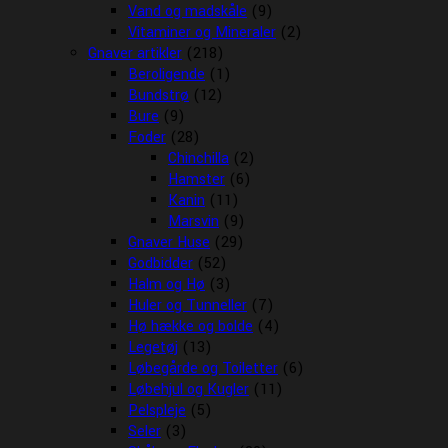
Vand og madskåle
(9)
Vitaminer og Mineraler
(2)
Gnaver artikler
(218)
Beroligende
(1)
Bundstrø
(12)
Bure
(9)
Foder
(28)
Chinchilla
(2)
Hamster
(6)
Kanin
(11)
Marsvin
(9)
Gnaver Huse
(29)
Godbidder
(52)
Halm og Hø
(3)
Huler og Tunneller
(7)
Hø hække og bolde
(4)
Legetøj
(13)
Løbegårde og Toiletter
(6)
Løbehjul og Kugler
(11)
Pelspleje
(5)
Seler
(3)