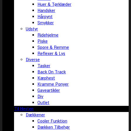
Huer & Tørklæder
Handsker
Hårpynt
Smykker
Udstyr
Ridehjelme
Piske
Spore & Remme
Reflexer & Lys
Diverse
Tasker
Back On Track
Kæphest
Kramme Ponyer
Gaveartikler
Div
Outlet
Til Hesten
Dækkener
Cooler Funktion
Dækken Tilbehør