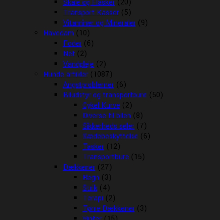
Skåle og Flasker
(20)
Transport Kasser
(5)
Vitaminer og Mineraler
(9)
Havedam
(10)
Foder
(6)
Net
(2)
Vandpleje
(2)
Hunde artikler
(1087)
Angstproblemer
(6)
Biludstyr og transportbure
(50)
Cykel Kurve
(2)
Diverse til bilen
(8)
Sikkerheds seler
(7)
Sædebeskyttelse
(6)
Tasker
(12)
Transportbure
(15)
Dækkener
(27)
Regn
(3)
Strik
(4)
Terapi
(2)
Tørre Dækkener
(3)
Vinter
(15)