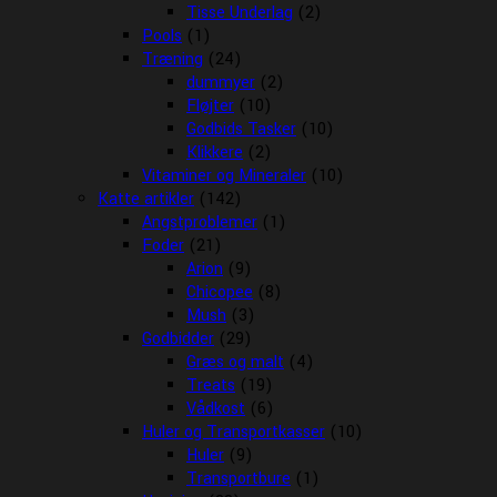
Tisse Underlag
(2)
Pools
(1)
Træning
(24)
dummyer
(2)
Fløjter
(10)
Godbids Tasker
(10)
Klikkere
(2)
Vitaminer og Mineraler
(10)
Katte artikler
(142)
Angstproblemer
(1)
Foder
(21)
Arion
(9)
Chicopee
(8)
Mush
(3)
Godbidder
(29)
Græs og malt
(4)
Treats
(19)
Vådkost
(6)
Huler og Transportkasser
(10)
Huler
(9)
Transportbure
(1)