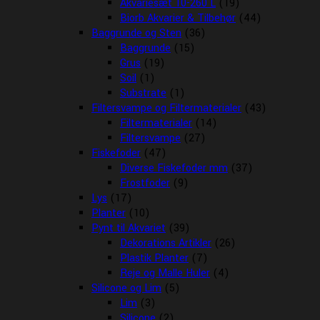
Akvariesæt 10-260 L
(19)
Biorb Akvarier & Tilbehør
(44)
Baggrunde og Sten
(36)
Baggrunde
(15)
Grus
(19)
Soil
(1)
Substrate
(1)
Filtersvampe og Filtermaterialer
(43)
Filtermaterialer
(14)
Filtersvampe
(27)
Fiskefoder
(47)
Diverse Fiskefoder mm
(37)
Frostfoder
(9)
Lys
(17)
Planter
(10)
Pynt til Akvariet
(39)
Dekorations Artikler
(26)
Plastik Planter
(7)
Reje og Malle Huler
(4)
Silicone og Lim
(5)
Lim
(3)
Silicone
(2)