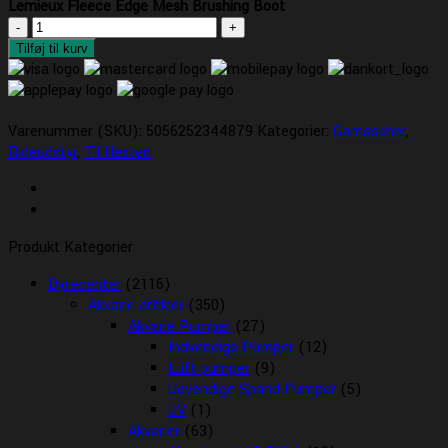
Lemieux Fleece Edge Mesh Brushing Boot
Lemieux
Fleece
Tilføj til kurv
Edge
Mesh
Brushing
Varenummer (SKU):
Boot
5056252344879
Kategorier:
Gamascher
,
Rideudstyr
antal
,
Til Hesten
Produkt Kategorier
Dyrecenter
(2116)
Akvarie artikler
(350)
Akvarie Pumper
(27)
Indvendige Pumper
(12)
Luft pumper
(9)
Udvendige Spand Pumper
(5)
UV
(1)
Akvarier
(63)