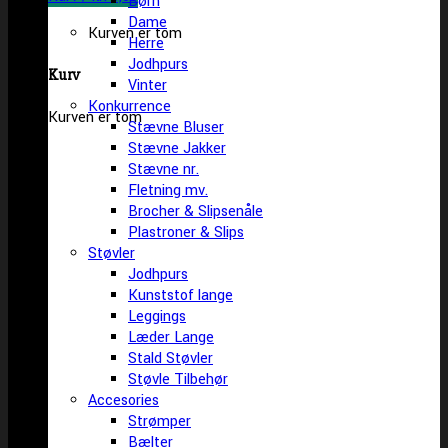
Børn
Dame
Kurven er tom
Herre
Jodhpurs
Kurv
Vinter
Konkurrence
Kurven er tom
Stævne Bluser
Stævne Jakker
Stævne nr.
Fletning mv.
Brocher & Slipsenåle
Plastroner & Slips
Støvler
Jodhpurs
Kunststof lange
Leggings
Læder Lange
Stald Støvler
Støvle Tilbehør
Accesories
Strømper
Bælter