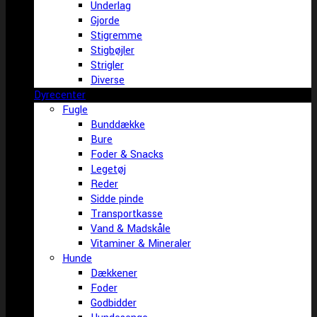
Underlag
Gjorde
Stigremme
Stigbøjler
Strigler
Diverse
Dyrecenter
Fugle
Bunddække
Bure
Foder & Snacks
Legetøj
Reder
Sidde pinde
Transportkasse
Vand & Madskåle
Vitaminer & Mineraler
Hunde
Dækkener
Foder
Godbidder