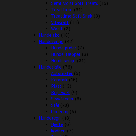
Semi Moist Soft Treats
(15)
TreatTime
(31)
Treattime Soft Snak
(3)
Vitakraft
(14)
Woolf
(2)
Hunde sko
(10)
Hundesenge
(42)
Hunde puder
(7)
Hunde Tæpper
(3)
Hundesenge
(31)
Hundeskåle
(76)
Automater
(5)
Keramik
(15)
Plast
(13)
Rejsesæt
(9)
Slowfeeder
(8)
Stål
(20)
Underlag
(5)
Hundetegn
(18)
Hjerte
(6)
kødben
(7)