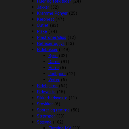
Huer og tørklæder
(24)
Jakker
(52)
Kramme Ponyer
(25)
Kæphest
(47)
Outlet
(83)
Piske
(74)
Plastroner/slips
(12)
Reflexer og lys
(13)
Ridebukser
(149)
Børn
(32)
Dame
(91)
Herre
(6)
Jodhpurs
(12)
Vinter
(6)
Ridehjelme
(64)
Rideveste
(15)
Sikkerhedsveste
(11)
Smykker
(6)
Sporer og remme
(50)
Strømper
(33)
Stævne
(102)
Fletning MV
(33)