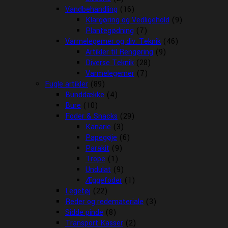
Vandbehandling
(16)
Klargøring og Vedligehold
(9)
Plantegødning
(7)
Varmelegemer og div. Teknik
(46)
Artikler til Rengøring
(9)
Diverse Teknik
(28)
Varmelegemer
(7)
Fugle artikler
(89)
Bunddække
(4)
Bure
(10)
Foder & Snacks
(29)
Kanarie
(3)
Papegøje
(6)
Parakit
(9)
Trope
(1)
Undulat
(9)
Æggefoder
(1)
Legetøj
(22)
Reder og redemateriale
(3)
Sidde pinde
(8)
Transport Kasser
(2)