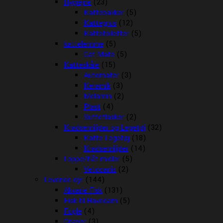
Hygiejne
(23)
Kattebakker
(5)
Kattegrus
(12)
Kattetoiletter
(5)
kattelemme
(5)
Cat Mate
(5)
Katteskåle
(15)
Automater
(3)
Keramik
(3)
Melamin
(2)
Plast
(4)
Sutteflasker
(2)
Kradsemiljøer og Legetøj
(32)
Katte Legetøj
(18)
Kradsemiljøer
(14)
Loppe/flåt midler
(5)
Vetocanis
(2)
Levende dyr
(144)
Akvarie Fisk
(131)
Fisk til Havedam
(5)
Fugle
(4)
Gnaver
(3)