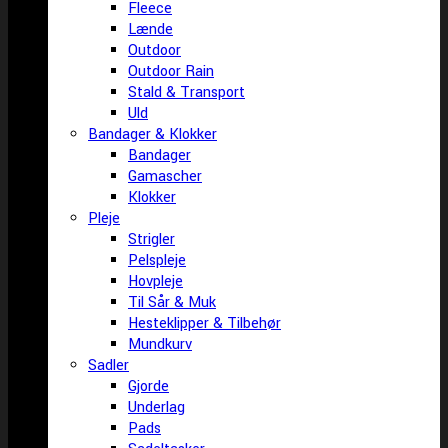
Fleece
Lænde
Outdoor
Outdoor Rain
Stald & Transport
Uld
Bandager & Klokker
Bandager
Gamascher
Klokker
Pleje
Strigler
Pelspleje
Hovpleje
Til Sår & Muk
Hesteklipper & Tilbehør
Mundkurv
Sadler
Gjorde
Underlag
Pads