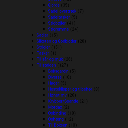
Gjorde
(35)
Sadel overtræk
(7)
Sadeltasker
(5)
Stigbøjler
(41)
Stigremme
(24)
Sadler
(15)
Sliksten og Godbidder
(28)
Strigler
(151)
Tasker
(1)
Til sår og muk
(26)
Til stalden
(127)
Boksgardin
(5)
Diverse
(10)
Hager
(5)
Hesteklipper og tilbehør
(8)
Hønet mv
(26)
Krybber/Spande
(21)
Mordax
(2)
Opbinding
(18)
Ophæng
(12)
Til Boksen
(10)