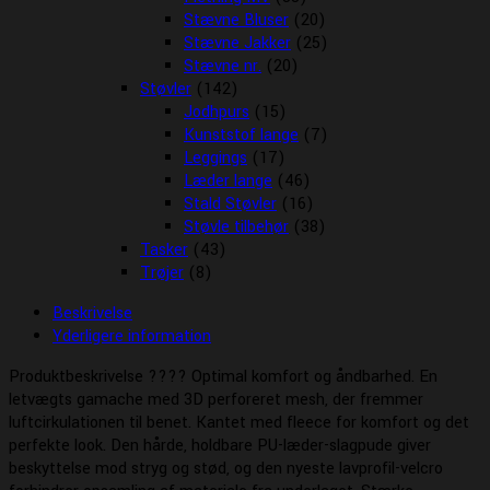
Stævne Bluser
(20)
Stævne Jakker
(25)
Stævne nr.
(20)
Støvler
(142)
Jodhpurs
(15)
Kunststof lange
(7)
Leggings
(17)
Læder lange
(46)
Stald Støvler
(16)
Støvle tilbehør
(38)
Tasker
(43)
Trøjer
(8)
Beskrivelse
Yderligere information
Produktbeskrivelse ???? Optimal komfort og åndbarhed. En
letvægts gamache med 3D perforeret mesh, der fremmer
luftcirkulationen til benet. Kantet med fleece for komfort og det
perfekte look. Den hårde, holdbare PU-læder-slagpude giver
beskyttelse mod stryg og stød, og den nyeste lavprofil-velcro