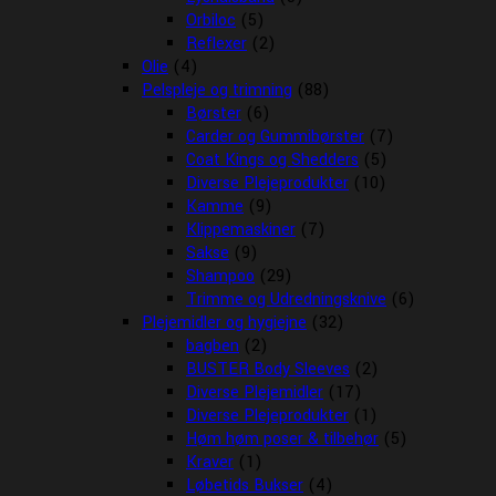
Orbiloc
(5)
Reflexer
(2)
Olie
(4)
Pelspleje og trimning
(88)
Børster
(6)
Carder og Gummibørster
(7)
Coat Kings og Shedders
(5)
Diverse Plejeprodukter
(10)
Kamme
(9)
Klippemaskiner
(7)
Sakse
(9)
Shampoo
(29)
Trimme og Udredningsknive
(6)
Plejemidler og hygiejne
(32)
bagben
(2)
BUSTER Body Sleeves
(2)
Diverse Plejemidler
(17)
Diverse Plejeprodukter
(1)
Høm høm poser & tilbehør
(5)
Kraver
(1)
Løbetids Bukser
(4)