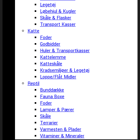
Legetøj
Løbehjul & Kugler
Skåle & Flasker
Transport Kasser
Katte
Foder
Godbidder
Huler & Transportkasser
Kattelemme
Katteskåle
Kradsemiljøer & Legetøj
Loppe/Flåt Midler
Reptil
Bunddække
Fauna Boxe
Foder
Lamper & Pærer
Skåle
Terrarier
Varmesten & Plader
Vitaminer & Mineraler