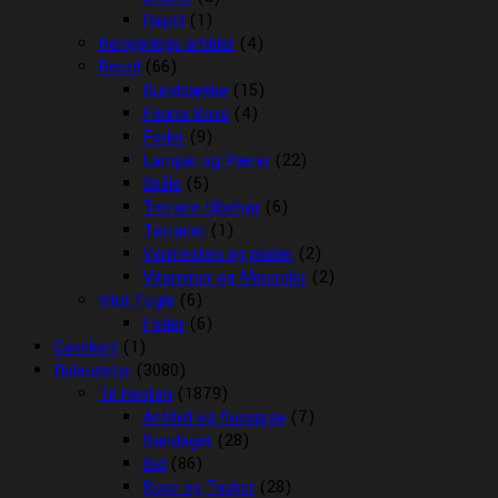
Reptil
(1)
Rengørings artikler
(4)
Reptil
(66)
Bunddække
(15)
Fauna Boxe
(4)
Foder
(9)
Lamper og Pærer
(22)
Skåle
(5)
Terrarie tilbehør
(6)
Terrarier
(1)
Varmesten og plader
(2)
Vitaminer og Mineraler
(2)
Vildt Fugle
(6)
Foder
(6)
Gavekort
(1)
Rideudstyr
(3080)
Til Hesten
(1879)
Antibid og fluespray
(7)
Bandager
(28)
Bid
(86)
Boxe og Tasker
(28)