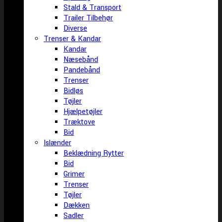
Stald & Transport
Trailer Tilbehør
Diverse
Trenser & Kandar
Kandar
Næsebånd
Pandebånd
Trenser
Bidløs
Tøjler
Hjælpetøjler
Træktove
Bid
Islænder
Beklædning Rytter
Bid
Grimer
Trenser
Tøjler
Dækken
Sadler