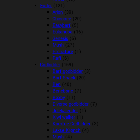
Foder
(121)
Arion
(39)
Chicopee
(20)
Easybarf
(5)
Eukanuba
(16)
Genesis
(6)
Mush
(27)
Pronature
(1)
Rafi
(6)
Godbidder
(169)
Barf godbidder
(3)
Barf Snack
(20)
Ben
(40)
Benebone
(7)
Boxby
(11)
Diverse godbidder
(7)
Julekalender
(1)
Kiwi walker
(1)
Kornfrie Godbidder
(3)
Lakse Krønch
(4)
Mush
(4)