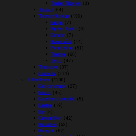
Trailer Tilbehør
(3)
Tilskud
(54)
Trenser/kandar
(196)
Bidløs
(7)
Hjælpe Tøjler
(8)
Kandar
(7)
Næsebånd
(14)
Pandebånd
(51)
Trenser
(60)
Tøjler
(47)
Træktove
(37)
Underlag
(114)
Til Rytteren
(1200)
Back on track
(27)
Bluser
(45)
Brocher/slipsenåle
(5)
Bælter
(19)
Div
(5)
Gaveartikler
(42)
Handsker
(52)
Hårpynt
(52)