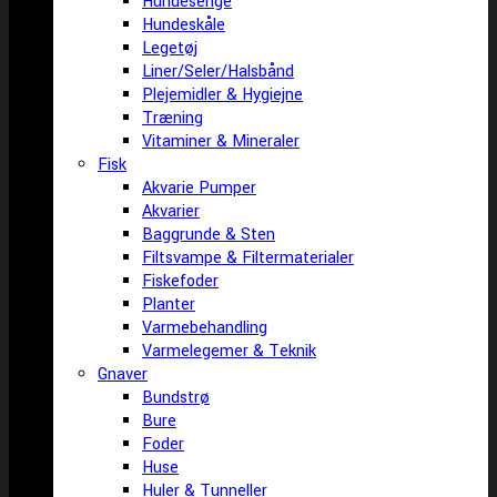
Hundesenge
Hundeskåle
Legetøj
Liner/Seler/Halsbånd
Plejemidler & Hygiejne
Træning
Vitaminer & Mineraler
Fisk
Akvarie Pumper
Akvarier
Baggrunde & Sten
Filtsvampe & Filtermaterialer
Fiskefoder
Planter
Varmebehandling
Varmelegemer & Teknik
Gnaver
Bundstrø
Bure
Foder
Huse
Huler & Tunneller