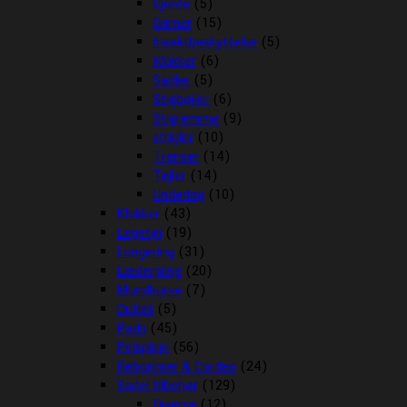
Gjorde
(5)
Grimer
(15)
Insektbeskyttelse
(5)
Klokker
(6)
Sadler
(5)
Stigbøjler
(6)
Stigremme
(9)
strigler
(10)
Trenser
(14)
Tøjler
(14)
Underlag
(10)
Klokker
(43)
Legetøj
(19)
Longering
(31)
Læderpleje
(20)
Mundkurve
(7)
Outlet
(5)
Pads
(45)
Pelspleje
(56)
Rebgrimer & Cordeo
(24)
Sadel tilbehør
(129)
Diverse
(12)