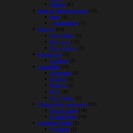
Vådkost
(6)
Huler og Transportkasser
(10)
Huler
(9)
Transportbure
(1)
Hygiejne
(23)
Kattebakker
(5)
Kattegrus
(12)
Kattetoiletter
(5)
kattelemme
(5)
Cat Mate
(5)
Katteskåle
(15)
Automater
(3)
Keramik
(3)
Melamin
(2)
Plast
(4)
Sutteflasker
(2)
Kradsemiljøer og Legetøj
(32)
Katte Legetøj
(18)
Kradsemiljøer
(14)
Loppe/flåt midler
(5)
Vetocanis
(2)