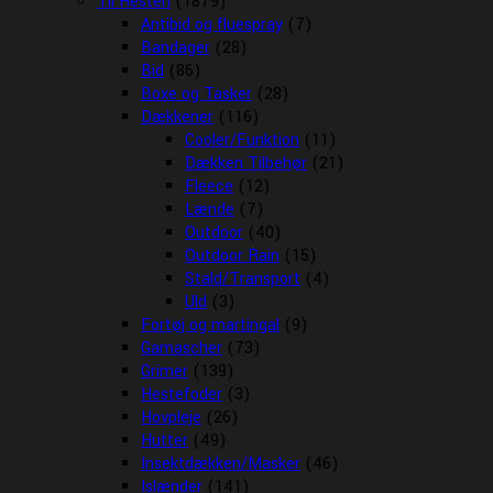
Til Hesten
(1879)
Antibid og fluespray
(7)
Bandager
(28)
Bid
(86)
Boxe og Tasker
(28)
Dækkener
(116)
Cooler/Funktion
(11)
Dækken Tilbehør
(21)
Fleece
(12)
Lænde
(7)
Outdoor
(40)
Outdoor Rain
(15)
Stald/Transport
(4)
Uld
(3)
Fortøj og martingal
(9)
Gamascher
(73)
Grimer
(139)
Hestefoder
(3)
Hovpleje
(26)
Hutter
(49)
Insektdækken/Masker
(46)
Islænder
(141)