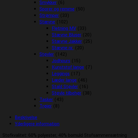
Smykker
(6)
Sporer og remme
(50)
Strømper
(33)
Stævne
(102)
Fletning MV
(33)
Stævne Bluser
(20)
Stævne Jakker
(25)
Stævne nr.
(20)
Støvler
(142)
Jodhpurs
(15)
Kunststof lange
(7)
Leggings
(17)
Læder lange
(46)
Stald Støvler
(16)
Støvle tilbehør
(38)
Tasker
(43)
Trøjer
(8)
Beskrivelse
Yderligere information
Stofkvalitet: 60% polyester, 40% bomuld Stofsammensætning