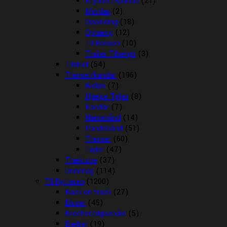
Krybber/Spande
(21)
Mordax
(2)
Opbinding
(18)
Ophæng
(12)
Til Boksen
(10)
Trailer Tilbehør
(3)
Tilskud
(54)
Trenser/kandar
(196)
Bidløs
(7)
Hjælpe Tøjler
(8)
Kandar
(7)
Næsebånd
(14)
Pandebånd
(51)
Trenser
(60)
Tøjler
(47)
Træktove
(37)
Underlag
(114)
Til Rytteren
(1200)
Back on track
(27)
Bluser
(45)
Brocher/slipsenåle
(5)
Bælter
(19)