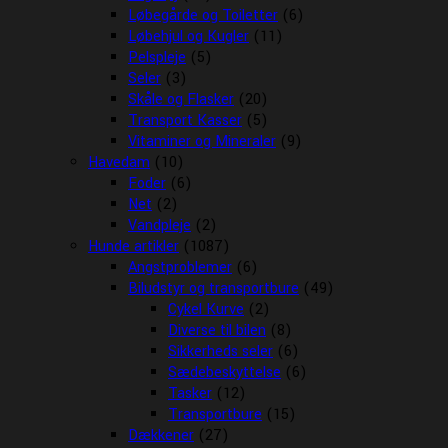
Løbegårde og Toiletter
(6)
Løbehjul og Kugler
(11)
Pelspleje
(5)
Seler
(3)
Skåle og Flasker
(20)
Transport Kasser
(5)
Vitaminer og Mineraler
(9)
Havedam
(10)
Foder
(6)
Net
(2)
Vandpleje
(2)
Hunde artikler
(1087)
Angstproblemer
(6)
Biludstyr og transportbure
(49)
Cykel Kurve
(2)
Diverse til bilen
(8)
Sikkerheds seler
(6)
Sædebeskyttelse
(6)
Tasker
(12)
Transportbure
(15)
Dækkener
(27)