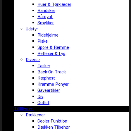
Huer & Tørklæder
Handsker
Hårpynt
Smykker
Udstyr
Ridehjelme
Piske
Spore & Remme
Reflexer & Lys
Diverse
Tasker
Back On Track
Kæphest
Kramme Ponyer
Gaveartikler
Div
Outlet
Til Hesten
Dækkener
Cooler Funktion
Dækken Tilbehør