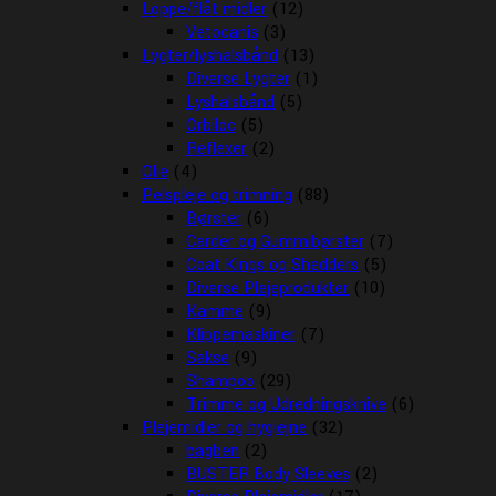
Loppe/flåt midler
(12)
Vetocanis
(3)
Lygter/lyshalsbånd
(13)
Diverse Lygter
(1)
Lyshalsbånd
(5)
Orbiloc
(5)
Reflexer
(2)
Olie
(4)
Pelspleje og trimning
(88)
Børster
(6)
Carder og Gummibørster
(7)
Coat Kings og Shedders
(5)
Diverse Plejeprodukter
(10)
Kamme
(9)
Klippemaskiner
(7)
Sakse
(9)
Shampoo
(29)
Trimme og Udredningsknive
(6)
Plejemidler og hygiejne
(32)
bagben
(2)
BUSTER Body Sleeves
(2)