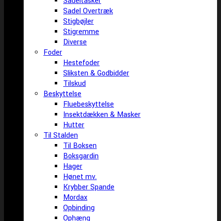
Sadeltasker
Sadel Overtræk
Stigbøjler
Stigremme
Diverse
Foder
Hestefoder
Sliksten & Godbidder
Tilskud
Beskyttelse
Fluebeskyttelse
Insektdækken & Masker
Hutter
Til Stalden
Til Boksen
Boksgardin
Hager
Hønet mv.
Krybber Spande
Mordax
Opbinding
Ophæng