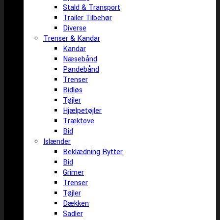
Stald & Transport
Trailer Tilbehør
Diverse
Trenser & Kandar
Kandar
Næsebånd
Pandebånd
Trenser
Bidløs
Tøjler
Hjælpetøjler
Træktove
Bid
Islænder
Beklædning Rytter
Bid
Grimer
Trenser
Tøjler
Dækken
Sadler