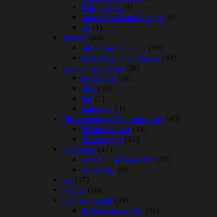
Luft pumper
(9)
Udvendige Spand Pumper
(5)
UV
(1)
Akvarier
(63)
Akvariesæt 10-260 L
(19)
Biorb Akvarier & Tilbehør
(44)
Baggrunde og Sten
(36)
Baggrunde
(15)
Grus
(19)
Soil
(1)
Substrate
(1)
Filtersvampe og Filtermaterialer
(43)
Filtermaterialer
(14)
Filtersvampe
(27)
Fiskefoder
(47)
Diverse Fiskefoder mm
(37)
Frostfoder
(9)
Lys
(17)
Planter
(10)
Pynt til Akvariet
(39)
Dekorations Artikler
(26)