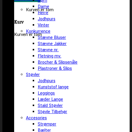
Børn
Dame
Kurven er tom
Herre
Jodhpurs
Kurv
Vinter
Konkurrence
Kurven er tom
Stævne Bluser
Stævne Jakker
Stævne nr.
Fletning mv.
Brocher & Slipsenåle
Plastroner & Slips
Støvler
Jodhpurs
Kunststof lange
Leggings
Læder Lange
Stald Støvler
Støvle Tilbehør
Accesories
Strømper
Bælter