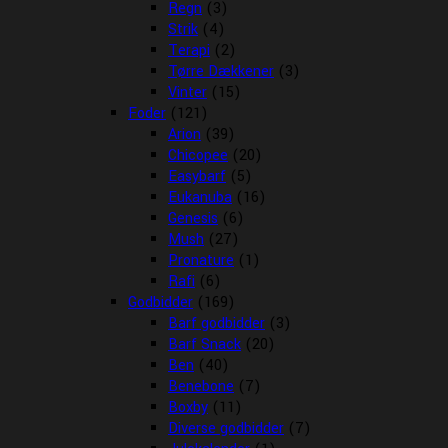
Regn
(3)
Strik
(4)
Terapi
(2)
Tørre Dækkener
(3)
Vinter
(15)
Foder
(121)
Arion
(39)
Chicopee
(20)
Easybarf
(5)
Eukanuba
(16)
Genesis
(6)
Mush
(27)
Pronature
(1)
Rafi
(6)
Godbidder
(169)
Barf godbidder
(3)
Barf Snack
(20)
Ben
(40)
Benebone
(7)
Boxby
(11)
Diverse godbidder
(7)