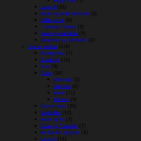
Æggefoder
(1)
Legetøj
(22)
Reder og redemateriale
(3)
Sidde pinde
(8)
Transport Kasser
(2)
Vand og madskåle
(9)
Vitaminer og Mineraler
(2)
Gnaver artikler
(218)
Beroligende
(1)
Bundstrø
(12)
Bure
(9)
Foder
(28)
Chinchilla
(2)
Hamster
(6)
Kanin
(11)
Marsvin
(9)
Gnaver Huse
(29)
Godbidder
(52)
Halm og Hø
(3)
Huler og Tunneller
(7)
Hø hække og bolde
(4)
Legetøj
(13)