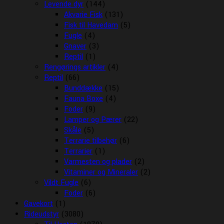
Levende dyr
(144)
Akvarie Fisk
(131)
Fisk til Havedam
(5)
Fugle
(4)
Gnaver
(3)
Reptil
(1)
Rengørings artikler
(4)
Reptil
(66)
Bunddække
(15)
Fauna Boxe
(4)
Foder
(9)
Lamper og Pærer
(22)
Skåle
(5)
Terrarie tilbehør
(6)
Terrarier
(1)
Varmesten og plader
(2)
Vitaminer og Mineraler
(2)
Vildt Fugle
(6)
Foder
(6)
Gavekort
(1)
Rideudstyr
(3080)