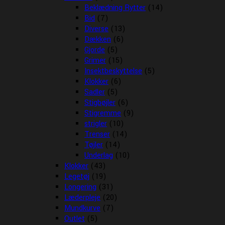
Beklædning Rytter
(14)
Bid
(7)
Diverse
(13)
Dækken
(6)
Gjorde
(5)
Grimer
(15)
Insektbeskyttelse
(5)
Klokker
(6)
Sadler
(5)
Stigbøjler
(6)
Stigremme
(9)
strigler
(10)
Trenser
(14)
Tøjler
(14)
Underlag
(10)
Klokker
(43)
Legetøj
(19)
Longering
(31)
Læderpleje
(20)
Mundkurve
(7)
Outlet
(5)