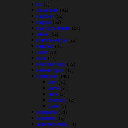
Div
(5)
Gaveartikler
(42)
Handsker
(52)
Hårpynt
(52)
Huer og tørklæder
(24)
Jakker
(52)
Kramme Ponyer
(25)
Kæphest
(47)
Outlet
(83)
Piske
(74)
Plastroner/slips
(12)
Reflexer og lys
(13)
Ridebukser
(149)
Børn
(32)
Dame
(91)
Herre
(6)
Jodhpurs
(12)
Vinter
(6)
Ridehjelme
(64)
Rideveste
(15)
Sikkerhedsveste
(11)