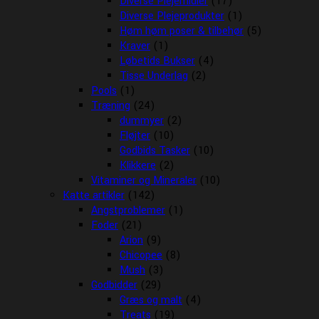
Diverse Plejemidler
(17)
Diverse Plejeprodukter
(1)
Høm høm poser & tilbehør
(5)
Kraver
(1)
Løbetids Bukser
(4)
Tisse Underlag
(2)
Pools
(1)
Træning
(24)
dummyer
(2)
Fløjter
(10)
Godbids Tasker
(10)
Klikkere
(2)
Vitaminer og Mineraler
(10)
Katte artikler
(142)
Angstproblemer
(1)
Foder
(21)
Arion
(9)
Chicopee
(8)
Mush
(3)
Godbidder
(29)
Græs og malt
(4)
Treats
(19)