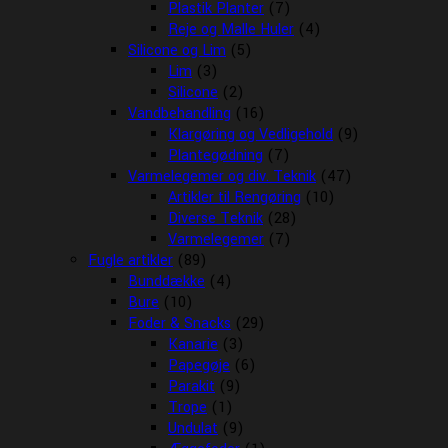
Plastik Planter
(7)
Reje og Malle Huler
(4)
Silicone og Lim
(5)
Lim
(3)
Silicone
(2)
Vandbehandling
(16)
Klargøring og Vedligehold
(9)
Plantegødning
(7)
Varmelegemer og div. Teknik
(47)
Artikler til Rengøring
(10)
Diverse Teknik
(28)
Varmelegemer
(7)
Fugle artikler
(89)
Bunddække
(4)
Bure
(10)
Foder & Snacks
(29)
Kanarie
(3)
Papegøje
(6)
Parakit
(9)
Trope
(1)
Undulat
(9)