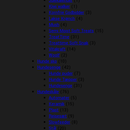
Julekalender
(1)
Kiwi walker
(1)
Kornfrie Godbidder
(3)
Lakse Krønch
(4)
Mush
(4)
Semi Moist Soft Treats
(15)
TreatTime
(31)
Treattime Soft Snak
(3)
Vitakraft
(14)
Woolf
(2)
Hunde sko
(10)
Hundesenge
(42)
Hunde puder
(7)
Hunde Tæpper
(3)
Hundesenge
(31)
Hundeskåle
(76)
Automater
(5)
Keramik
(15)
Plast
(13)
Rejsesæt
(9)
Slowfeeder
(8)
Stål
(20)