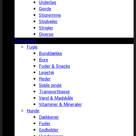
Underlag
Gjorde
Stigremme
Stigbøjler
Strigler
Diverse
Dyrecenter
Fugle
Bunddække
Bure
Foder & Snacks
Legetøj
Reder
Sidde pinde
Transportkasse
Vand & Madskåle
Vitaminer & Mineraler
Hunde
Dækkener
Foder
Godbidder