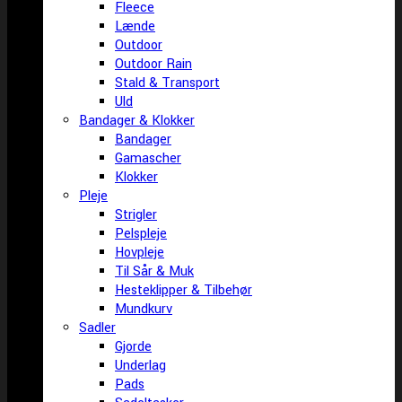
Fleece
Lænde
Outdoor
Outdoor Rain
Stald & Transport
Uld
Bandager & Klokker
Bandager
Gamascher
Klokker
Pleje
Strigler
Pelspleje
Hovpleje
Til Sår & Muk
Hesteklipper & Tilbehør
Mundkurv
Sadler
Gjorde
Underlag
Pads