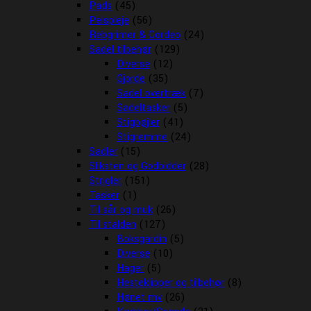
Pads
(45)
Pelspleje
(56)
Rebgrimer & Cordeo
(24)
Sadel tilbehør
(129)
Diverse
(12)
Gjorde
(35)
Sadel overtræk
(7)
Sadeltasker
(5)
Stigbøjler
(41)
Stigremme
(24)
Sadler
(15)
Sliksten og Godbidder
(28)
Strigler
(151)
Tasker
(1)
Til sår og muk
(26)
Til stalden
(127)
Boksgardin
(5)
Diverse
(10)
Hager
(5)
Hesteklipper og tilbehør
(8)
Hønet mv
(26)