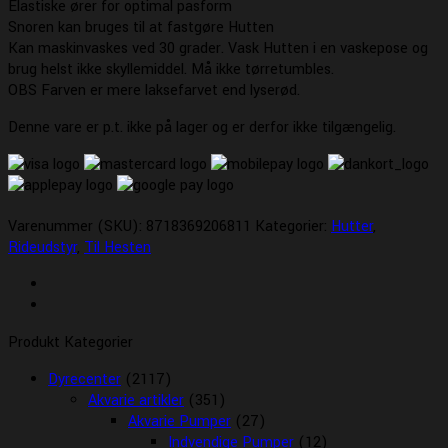
Elastiske ører for optimal pasform
Snoren kan bruges til at fastgøre Hutten
Kan maskinvaskes ved 30 grader. Vask Hutten i en vaskepose og
brug helst ikke skyllemiddel. Må ikke tørretumbles.
OBS Farven er mere laksefarvet end lyserød.
Denne vare er p.t. ikke på lager og er derfor ikke tilgængelig.
Varenummer (SKU):
8718369206811
Kategorier:
Hutter
,
Rideudstyr
,
Til Hesten
Produkt Kategorier
Dyrecenter
(2117)
Akvarie artikler
(351)
Akvarie Pumper
(27)
Indvendige Pumper
(12)