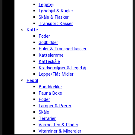
Legetøj
Løbehjul & Kugler
Skåle & Flasker
Transport Kasser
Katte
Foder
Godbidder
Huler & Transportkasser
Kattelemme
Katteskåle
Kradsemiljøer & Legetøj
Loppe/Flåt Midler
Reptil
Bunddække
Fauna Boxe
Foder
Lamper & Pærer
Skåle
Terrarier
Varmesten & Plader
Vitaminer & Mineraler