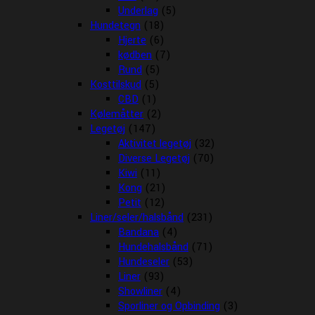
Underlag
(5)
Hundetegn
(18)
Hjerte
(6)
kødben
(7)
Rund
(5)
Kosttilskud
(5)
CBD
(1)
Kølemåtter
(2)
Legetøj
(147)
Aktivitet legetøj
(32)
Diverse Legetøj
(70)
Kiwi
(11)
Kong
(21)
Petit
(12)
Liner/seler/halsbånd
(231)
Bandana
(4)
Hundehalsbånd
(71)
Hundeseler
(53)
Liner
(93)
Showliner
(4)
Sporliner og Opbinding
(3)