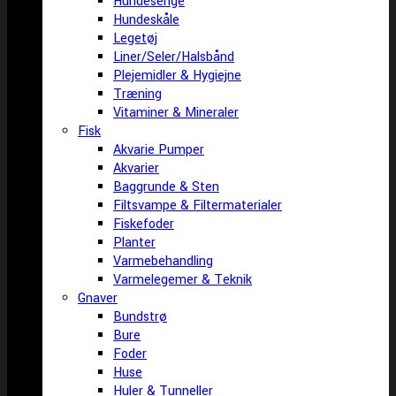
Hundesenge
Hundeskåle
Legetøj
Liner/Seler/Halsbånd
Plejemidler & Hygiejne
Træning
Vitaminer & Mineraler
Fisk
Akvarie Pumper
Akvarier
Baggrunde & Sten
Filtsvampe & Filtermaterialer
Fiskefoder
Planter
Varmebehandling
Varmelegemer & Teknik
Gnaver
Bundstrø
Bure
Foder
Huse
Huler & Tunneller