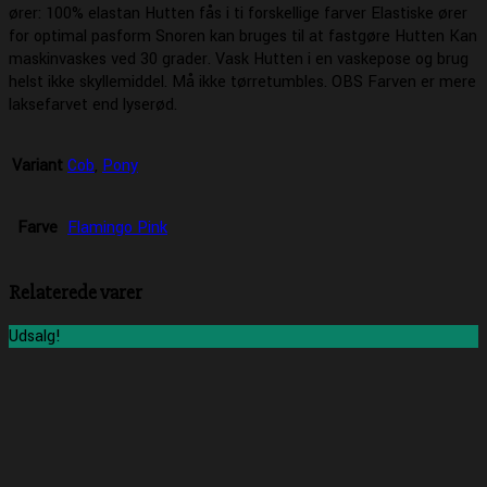
ører: 100% elastan Hutten fås i ti forskellige farver Elastiske ører
for optimal pasform Snoren kan bruges til at fastgøre Hutten Kan
maskinvaskes ved 30 grader. Vask Hutten i en vaskepose og brug
helst ikke skyllemiddel. Må ikke tørretumbles. OBS Farven er mere
laksefarvet end lyserød.
Variant
Cob
,
Pony
Farve
Flamingo Pink
Relaterede varer
Udsalg!