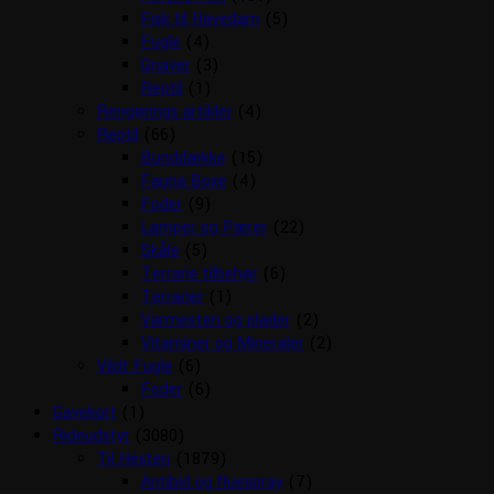
Fisk til Havedam
(5)
Fugle
(4)
Gnaver
(3)
Reptil
(1)
Rengørings artikler
(4)
Reptil
(66)
Bunddække
(15)
Fauna Boxe
(4)
Foder
(9)
Lamper og Pærer
(22)
Skåle
(5)
Terrarie tilbehør
(6)
Terrarier
(1)
Varmesten og plader
(2)
Vitaminer og Mineraler
(2)
Vildt Fugle
(6)
Foder
(6)
Gavekort
(1)
Rideudstyr
(3080)
Til Hesten
(1879)
Antibid og fluespray
(7)