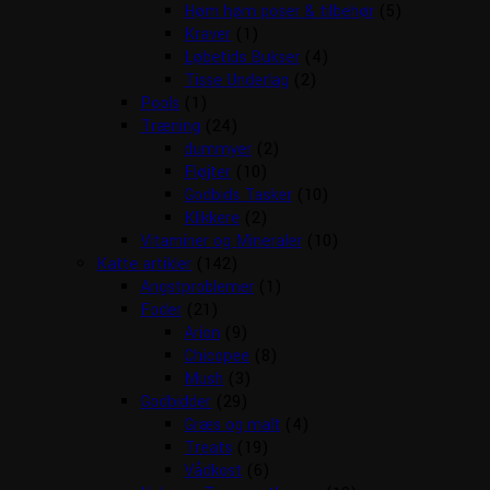
Høm høm poser & tilbehør
(5)
Kraver
(1)
Løbetids Bukser
(4)
Tisse Underlag
(2)
Pools
(1)
Træning
(24)
dummyer
(2)
Fløjter
(10)
Godbids Tasker
(10)
Klikkere
(2)
Vitaminer og Mineraler
(10)
Katte artikler
(142)
Angstproblemer
(1)
Foder
(21)
Arion
(9)
Chicopee
(8)
Mush
(3)
Godbidder
(29)
Græs og malt
(4)
Treats
(19)
Vådkost
(6)