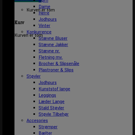
Børn
Dame
Kurven er tom
Herre
Jodhpurs
Kurv
Vinter
Konkurrence
Kurven er tom
Stævne Bluser
Stævne Jakker
Stævne nr.
Fletning mv.
Brocher & Slipsenåle
Plastroner & Slips
Støvler
Jodhpurs
Kunststof lange
Leggings
Læder Lange
Stald Støvler
Støvle Tilbehør
Accesories
Strømper
Bælter