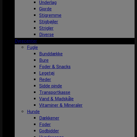
Underlag
Gjorde
Stigremme
Stigbøjler
Strigler
Diverse
Dyrecenter
Fugle
Bunddække
Bure
Foder & Snacks
Legetøj
Reder
Sidde pinde
Transportkasse
Vand & Madskåle
Vitaminer & Mineraler
Hunde
Dækkener
Foder
Godbidder