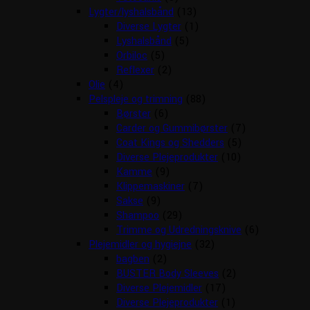
Lygter/lyshalsbånd
(13)
Diverse Lygter
(1)
Lyshalsbånd
(5)
Orbiloc
(5)
Reflexer
(2)
Olie
(4)
Pelspleje og trimning
(88)
Børster
(6)
Carder og Gummibørster
(7)
Coat Kings og Shedders
(5)
Diverse Plejeprodukter
(10)
Kamme
(9)
Klippemaskiner
(7)
Sakse
(9)
Shampoo
(29)
Trimme og Udredningsknive
(6)
Plejemidler og hygiejne
(32)
bagben
(2)
BUSTER Body Sleeves
(2)
Diverse Plejemidler
(17)
Diverse Plejeprodukter
(1)