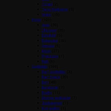
Terapi
(2)
Tørre Dækkener
(3)
Vinter
(15)
Foder
(121)
Arion
(39)
Chicopee
(20)
Easybarf
(5)
Eukanuba
(16)
Genesis
(6)
Mush
(27)
Pronature
(1)
Rafi
(6)
Godbidder
(169)
Barf godbidder
(3)
Barf Snack
(20)
Ben
(40)
Benebone
(7)
Boxby
(11)
Diverse godbidder
(7)
Julekalender
(1)
Kiwi walker
(1)