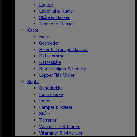
Legetøj
Løbehjul & Kugler
Skåle & Flasker
Transport Kasser
Katte
Foder
Godbidder
Huler & Transportkasser
Kattelemme
Katteskåle
Kradsemiljøer & Legetøj
Loppe/Flåt Midler
Reptil
Bunddække
Fauna Boxe
Foder
Lamper & Pærer
Skåle
Terrarier
Varmesten & Plader
Vitaminer & Mineraler