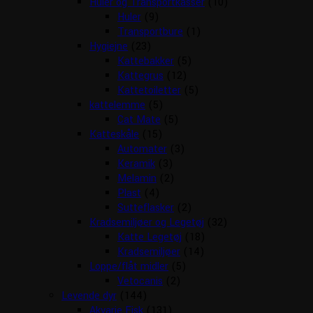
Huler og Transportkasser
(10)
Huler
(9)
Transportbure
(1)
Hygiejne
(23)
Kattebakker
(5)
Kattegrus
(12)
Kattetoiletter
(5)
kattelemme
(5)
Cat Mate
(5)
Katteskåle
(15)
Automater
(3)
Keramik
(3)
Melamin
(2)
Plast
(4)
Sutteflasker
(2)
Kradsemiljøer og Legetøj
(32)
Katte Legetøj
(18)
Kradsemiljøer
(14)
Loppe/flåt midler
(5)
Vetocanis
(2)
Levende dyr
(144)
Akvarie Fisk
(131)