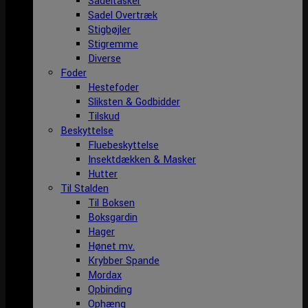
Sadeltasker
Sadel Overtræk
Stigbøjler
Stigremme
Diverse
Foder
Hestefoder
Sliksten & Godbidder
Tilskud
Beskyttelse
Fluebeskyttelse
Insektdækken & Masker
Hutter
Til Stalden
Til Boksen
Boksgardin
Hager
Hønet mv.
Krybber Spande
Mordax
Opbinding
Ophæng