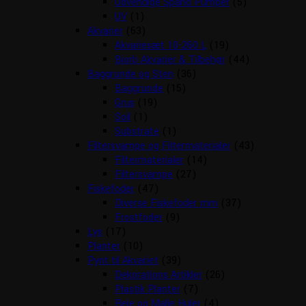
Udvendige Spand Pumper
(5)
UV
(1)
Akvarier
(63)
Akvariesæt 10-260 L
(19)
Biorb Akvarier & Tilbehør
(44)
Baggrunde og Sten
(36)
Baggrunde
(15)
Grus
(19)
Soil
(1)
Substrate
(1)
Filtersvampe og Filtermaterialer
(43)
Filtermaterialer
(14)
Filtersvampe
(27)
Fiskefoder
(47)
Diverse Fiskefoder mm
(37)
Frostfoder
(9)
Lys
(17)
Planter
(10)
Pynt til Akvariet
(39)
Dekorations Artikler
(26)
Plastik Planter
(7)
Reje og Malle Huler
(4)