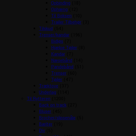
Opbinding
(18)
Ophæng
(12)
Til Boksen
(10)
Trailer Tilbehør
(3)
Tilskud
(54)
Trenser/kandar
(196)
Bidløs
(7)
Hjælpe Tøjler
(8)
Kandar
(7)
Næsebånd
(14)
Pandebånd
(51)
Trenser
(60)
Tøjler
(47)
Træktove
(37)
Underlag
(114)
Til Rytteren
(1200)
Back on track
(27)
Bluser
(45)
Brocher/slipsenåle
(5)
Bælter
(19)
Div
(5)