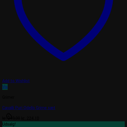
Add to Wishlist
Vis
Grimer
Cavalli Puri Odello Grime sæt
cookie
Den
Den
kr.
249,00
kr.
224,10
oprindelige
aktuelle
Udsalg!