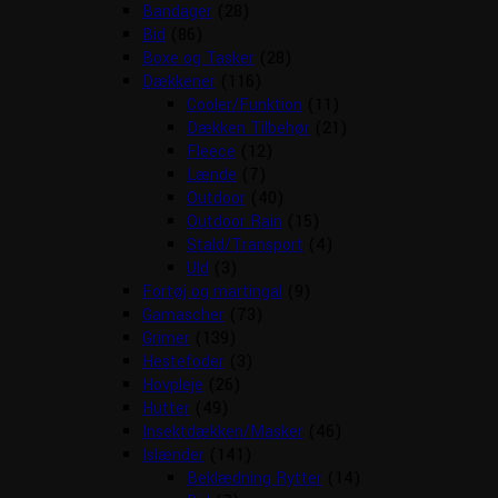
Bandager
(28)
Bid
(86)
Boxe og Tasker
(28)
Dækkener
(116)
Cooler/Funktion
(11)
Dækken Tilbehør
(21)
Fleece
(12)
Lænde
(7)
Outdoor
(40)
Outdoor Rain
(15)
Stald/Transport
(4)
Uld
(3)
Fortøj og martingal
(9)
Gamascher
(73)
Grimer
(139)
Hestefoder
(3)
Hovpleje
(26)
Hutter
(49)
Insektdækken/Masker
(46)
Islænder
(141)
Beklædning Rytter
(14)