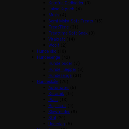
Kornfrie Godbidder
(3)
Lakse Krønch
(4)
Mush
(4)
Semi Moist Soft Treats
(15)
TreatTime
(31)
Treattime Soft Snak
(3)
Vitakraft
(14)
Woolf
(2)
Hunde sko
(10)
Hundesenge
(42)
Hunde puder
(7)
Hunde Tæpper
(3)
Hundesenge
(31)
Hundeskåle
(76)
Automater
(5)
Keramik
(15)
Plast
(13)
Rejsesæt
(9)
Slowfeeder
(8)
Stål
(20)
Underlag
(5)