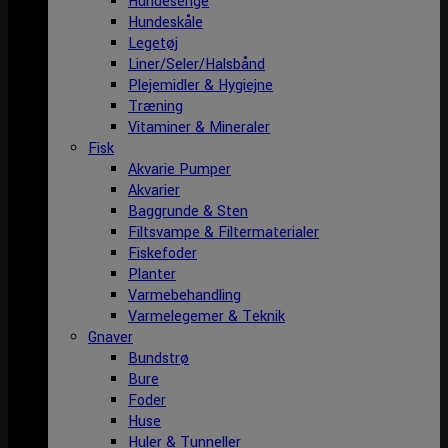
Hundesenge
Hundeskåle
Legetøj
Liner/Seler/Halsbånd
Plejemidler & Hygiejne
Træning
Vitaminer & Mineraler
Fisk
Akvarie Pumper
Akvarier
Baggrunde & Sten
Filtsvampe & Filtermaterialer
Fiskefoder
Planter
Varmebehandling
Varmelegemer & Teknik
Gnaver
Bundstrø
Bure
Foder
Huse
Huler & Tunneller