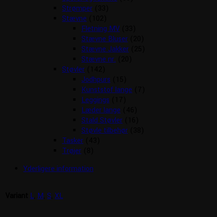
Strømper
(33)
Stævne
(102)
Fletning MV
(33)
Stævne Bluser
(20)
Stævne Jakker
(25)
Stævne nr.
(20)
Støvler
(142)
Jodhpurs
(15)
Kunststof lange
(7)
Leggings
(17)
Læder lange
(46)
Stald Støvler
(16)
Støvle tilbehør
(38)
Tasker
(43)
Trøjer
(8)
Yderligere information
Variant
L
,
M
,
S
,
XL