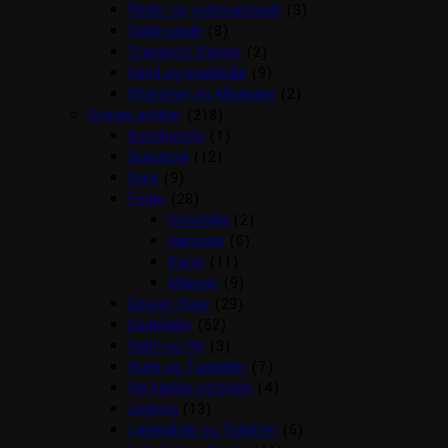
Reder og redemateriale
(3)
Sidde pinde
(8)
Transport Kasser
(2)
Vand og madskåle
(9)
Vitaminer og Mineraler
(2)
Gnaver artikler
(218)
Beroligende
(1)
Bundstrø
(12)
Bure
(9)
Foder
(28)
Chinchilla
(2)
Hamster
(6)
Kanin
(11)
Marsvin
(9)
Gnaver Huse
(29)
Godbidder
(52)
Halm og Hø
(3)
Huler og Tunneller
(7)
Hø hække og bolde
(4)
Legetøj
(13)
Løbegårde og Toiletter
(6)