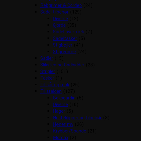
Rebgrimer & Cordeo
(24)
Sadel tilbehør
(129)
Diverse
(12)
Gjorde
(35)
Sadel overtræk
(7)
Sadeltasker
(5)
Stigbøjler
(41)
Stigremme
(24)
Sadler
(15)
Sliksten og Godbidder
(28)
Strigler
(151)
Tasker
(1)
Til sår og muk
(26)
Til stalden
(127)
Boksgardin
(5)
Diverse
(10)
Hager
(5)
Hesteklipper og tilbehør
(8)
Hønet mv
(26)
Krybber/Spande
(21)
Mordax
(2)