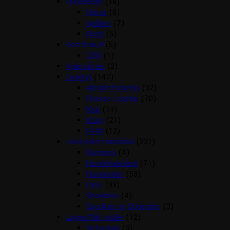
Hundetegn
(18)
Hjerte
(6)
kødben
(7)
Rund
(5)
Kosttilskud
(5)
CBD
(1)
Kølemåtter
(2)
Legetøj
(147)
Aktivitet legetøj
(32)
Diverse Legetøj
(70)
Kiwi
(11)
Kong
(21)
Petit
(12)
Liner/seler/halsbånd
(231)
Bandana
(4)
Hundehalsbånd
(71)
Hundeseler
(53)
Liner
(93)
Showliner
(4)
Sporliner og Opbinding
(3)
Loppe/flåt midler
(12)
Vetocanis
(3)