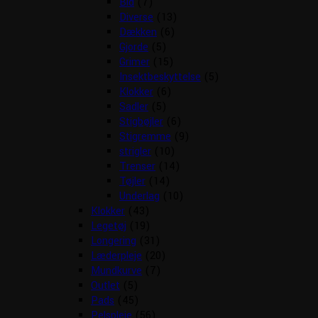
Bid
(7)
Diverse
(13)
Dækken
(6)
Gjorde
(5)
Grimer
(15)
Insektbeskyttelse
(5)
Klokker
(6)
Sadler
(5)
Stigbøjler
(6)
Stigremme
(9)
strigler
(10)
Trenser
(14)
Tøjler
(14)
Underlag
(10)
Klokker
(43)
Legetøj
(19)
Longering
(31)
Læderpleje
(20)
Mundkurve
(7)
Outlet
(5)
Pads
(45)
Pelspleje
(56)