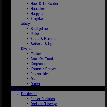
Huer & Tørklæder
Handsker
Hårpynt
Smykker
Udstyr
Ridehjelme
Piske
Spore & Remme
Reflexer & Lys
Diverse
Tasker
Back On Track
Kæphest
Kramme Ponyer
Gaveartikler
Div
Outlet
Til Hesten
Dækkener
Cooler Funktion
Dækken Tilbehør