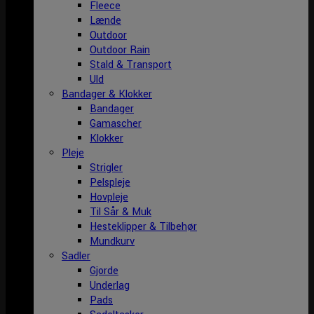
Fleece
Lænde
Outdoor
Outdoor Rain
Stald & Transport
Uld
Bandager & Klokker
Bandager
Gamascher
Klokker
Pleje
Strigler
Pelspleje
Hovpleje
Til Sår & Muk
Hesteklipper & Tilbehør
Mundkurv
Sadler
Gjorde
Underlag
Pads