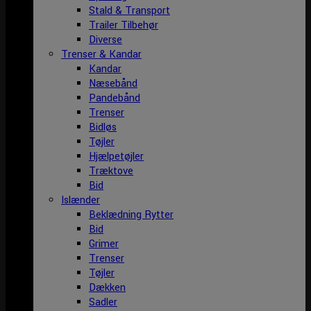
Stald & Transport
Trailer Tilbehør
Diverse
Trenser & Kandar
Kandar
Næsebånd
Pandebånd
Trenser
Bidløs
Tøjler
Hjælpetøjler
Træktove
Bid
Islænder
Beklædning Rytter
Bid
Grimer
Trenser
Tøjler
Dækken
Sadler