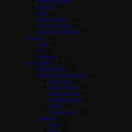
Løbehjul og Kugler
(11)
Pelspleje
(5)
Seler
(3)
Skåle og Flasker
(20)
Transport Kasser
(5)
Vitaminer og Mineraler
(9)
Havedam
(10)
Foder
(6)
Net
(2)
Vandpleje
(2)
Hunde artikler
(1087)
Angstproblemer
(6)
Biludstyr og transportbure
(49)
Cykel Kurve
(2)
Diverse til bilen
(8)
Sikkerheds seler
(6)
Sædebeskyttelse
(6)
Tasker
(12)
Transportbure
(15)
Dækkener
(27)
Regn
(3)
Strik
(4)