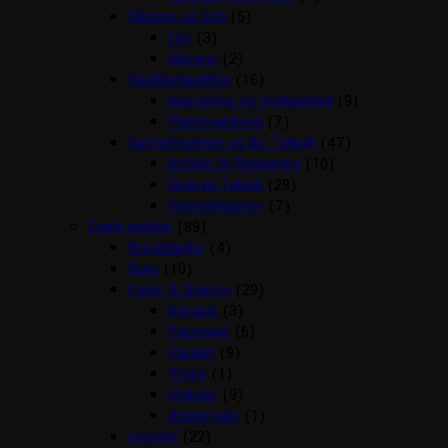
Silicone og Lim
(5)
Lim
(3)
Silicone
(2)
Vandbehandling
(16)
Klargøring og Vedligehold
(9)
Plantegødning
(7)
Varmelegemer og div. Teknik
(47)
Artikler til Rengøring
(10)
Diverse Teknik
(28)
Varmelegemer
(7)
Fugle artikler
(89)
Bunddække
(4)
Bure
(10)
Foder & Snacks
(29)
Kanarie
(3)
Papegøje
(6)
Parakit
(9)
Trope
(1)
Undulat
(9)
Æggefoder
(1)
Legetøj
(22)