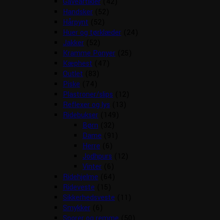
Gaveartikler
(42)
Handsker
(52)
Hårpynt
(52)
Huer og tørklæder
(24)
Jakker
(52)
Kramme Ponyer
(25)
Kæphest
(47)
Outlet
(83)
Piske
(74)
Plastroner/slips
(12)
Reflexer og lys
(13)
Ridebukser
(149)
Børn
(32)
Dame
(91)
Herre
(6)
Jodhpurs
(12)
Vinter
(6)
Ridehjelme
(64)
Rideveste
(15)
Sikkerhedsveste
(11)
Smykker
(6)
Sporer og remme
(50)