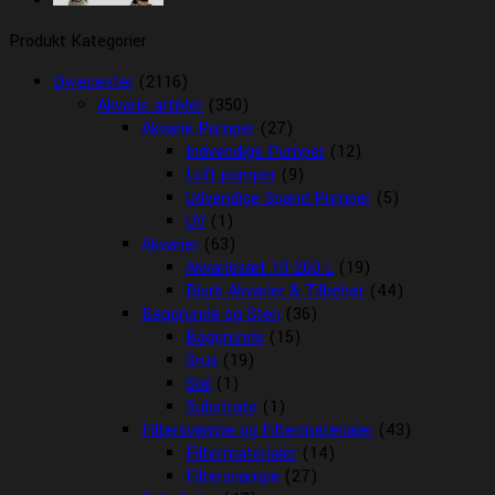
Produkt Kategorier
Dyrecenter
(2116)
Akvarie artikler
(350)
Akvarie Pumper
(27)
Indvendige Pumper
(12)
Luft pumper
(9)
Udvendige Spand Pumper
(5)
UV
(1)
Akvarier
(63)
Akvariesæt 10-260 L
(19)
Biorb Akvarier & Tilbehør
(44)
Baggrunde og Sten
(36)
Baggrunde
(15)
Grus
(19)
Soil
(1)
Substrate
(1)
Filtersvampe og Filtermaterialer
(43)
Filtermaterialer
(14)
Filtersvampe
(27)