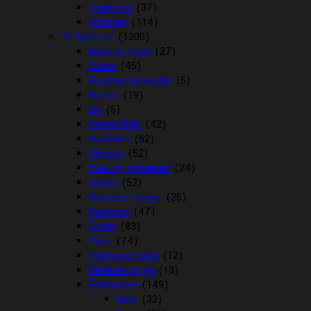
Træktove
(37)
Underlag
(114)
Til Rytteren
(1200)
Back on track
(27)
Bluser
(45)
Brocher/slipsenåle
(5)
Bælter
(19)
Div
(5)
Gaveartikler
(42)
Handsker
(52)
Hårpynt
(52)
Huer og tørklæder
(24)
Jakker
(52)
Kramme Ponyer
(25)
Kæphest
(47)
Outlet
(83)
Piske
(74)
Plastroner/slips
(12)
Reflexer og lys
(13)
Ridebukser
(149)
Børn
(32)