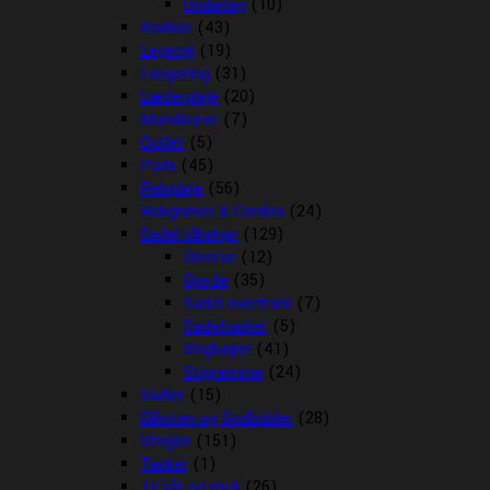
Underlag
(10)
Klokker
(43)
Legetøj
(19)
Longering
(31)
Læderpleje
(20)
Mundkurve
(7)
Outlet
(5)
Pads
(45)
Pelspleje
(56)
Rebgrimer & Cordeo
(24)
Sadel tilbehør
(129)
Diverse
(12)
Gjorde
(35)
Sadel overtræk
(7)
Sadeltasker
(5)
Stigbøjler
(41)
Stigremme
(24)
Sadler
(15)
Sliksten og Godbidder
(28)
Strigler
(151)
Tasker
(1)
Til sår og muk
(26)