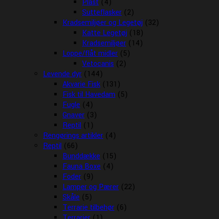
Plast
(4)
Sutteflasker
(2)
Kradsemiljøer og Legetøj
(32)
Katte Legetøj
(18)
Kradsemiljøer
(14)
Loppe/flåt midler
(5)
Vetocanis
(2)
Levende dyr
(144)
Akvarie Fisk
(131)
Fisk til Havedam
(5)
Fugle
(4)
Gnaver
(3)
Reptil
(1)
Rengørings artikler
(4)
Reptil
(66)
Bunddække
(15)
Fauna Boxe
(4)
Foder
(9)
Lamper og Pærer
(22)
Skåle
(5)
Terrarie tilbehør
(6)
Terrarier
(1)