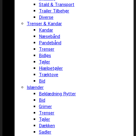
Stald & Transport
Trailer Tilbehør
Diverse
Trenser & Kandar
Kandar
Næsebånd
Pandebånd
Trenser
Bidløs
Tøjler
Hjælpetøjler
Træktove
Bid
Islænder
Beklædning Rytter
Bid
Grimer
Trenser
Tøjler
Dækken
Sadler