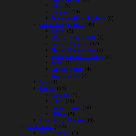
Sakse
(9)
Shampoo
(29)
Trimme og Udredningsknive
(6)
Plejemidler og hygiejne
(32)
bagben
(2)
BUSTER Body Sleeves
(2)
Diverse Plejemidler
(17)
Diverse Plejeprodukter
(1)
Høm høm poser & tilbehør
(5)
Kraver
(1)
Løbetids Bukser
(4)
Tisse Underlag
(2)
Pools
(1)
Træning
(24)
dummyer
(2)
Fløjter
(10)
Godbids Tasker
(10)
Klikkere
(2)
Vitaminer og Mineraler
(10)
Katte artikler
(142)
Angstproblemer
(1)