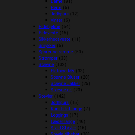
Dame
(91)
Herre
(6)
Jodhpurs
(12)
Vinter
(6)
Ridehjelme
(64)
Rideveste
(15)
Sikkerhedsveste
(11)
Smykker
(6)
Sporer og remme
(50)
Strømper
(33)
Stævne
(102)
Fletning MV
(33)
Stævne Bluser
(20)
Stævne Jakker
(25)
Stævne nr.
(20)
Støvler
(142)
Jodhpurs
(15)
Kunststof lange
(7)
Leggings
(17)
Læder lange
(46)
Stald Støvler
(16)
Støvle tilbehør
(38)