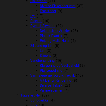
Fiskefoder
(47)
Diverse Fiskefoder mm
(37)
Frostfoder
(9)
Lys
(17)
Planter
(10)
Pynt til Akvariet
(39)
Dekorations Artikler
(26)
Plastik Planter
(7)
Reje og Malle Huler
(4)
Silicone og Lim
(5)
Lim
(3)
Silicone
(2)
Vandbehandling
(16)
Klargøring og Vedligehold
(9)
Plantegødning
(7)
Varmelegemer og div. Teknik
(46)
Artikler til Rengøring
(9)
Diverse Teknik
(28)
Varmelegemer
(7)
Fugle artikler
(89)
Bunddække
(4)
Bure
(10)