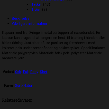
Tasker
(43)
Trøjer
(8)
Beskrivelse
Yderligere information
Kapsun med tre D-ringe i metal på toppen af næsebåndet. En
kapsun kan bruges til at longere en hest, til træning i hånden eller
bidløs ridning. Justerbar på tre punkter og fremhævet med
imiteret pels under næsebåndet og nakkestykket. Specifikationer
Materiale polypropylen Materiale falsk pels: polyester Materiale
hardware: jern
Variant
Cob
,
Full
,
Pony
,
Shet
Farve
Sort/Natur
Relaterede varer