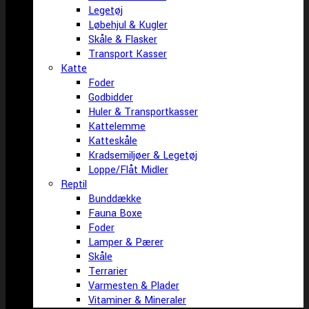
Legetøj
Løbehjul & Kugler
Skåle & Flasker
Transport Kasser
Katte
Foder
Godbidder
Huler & Transportkasser
Kattelemme
Katteskåle
Kradsemiljøer & Legetøj
Loppe/Flåt Midler
Reptil
Bunddække
Fauna Boxe
Foder
Lamper & Pærer
Skåle
Terrarier
Varmesten & Plader
Vitaminer & Mineraler