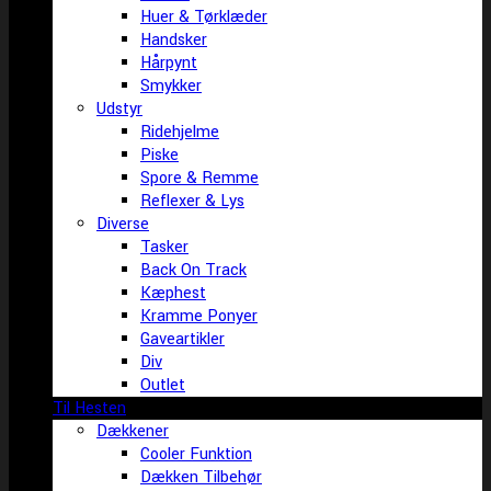
Huer & Tørklæder
Handsker
Hårpynt
Smykker
Udstyr
Ridehjelme
Piske
Spore & Remme
Reflexer & Lys
Diverse
Tasker
Back On Track
Kæphest
Kramme Ponyer
Gaveartikler
Div
Outlet
Til Hesten
Dækkener
Cooler Funktion
Dækken Tilbehør