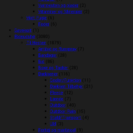
Varmesten og plader
(2)
Vitaminer og Mineraler
(2)
Vildt Fugle
(6)
Foder
(6)
Gavekort
(1)
Rideudstyr
(3080)
Til Hesten
(1879)
Antibid og fluespray
(7)
Bandager
(28)
Bid
(86)
Boxe og Tasker
(28)
Dækkener
(116)
Cooler/Funktion
(11)
Dækken Tilbehør
(21)
Fleece
(12)
Lænde
(7)
Outdoor
(40)
Outdoor Rain
(15)
Stald/Transport
(4)
Uld
(3)
Fortøj og martingal
(9)