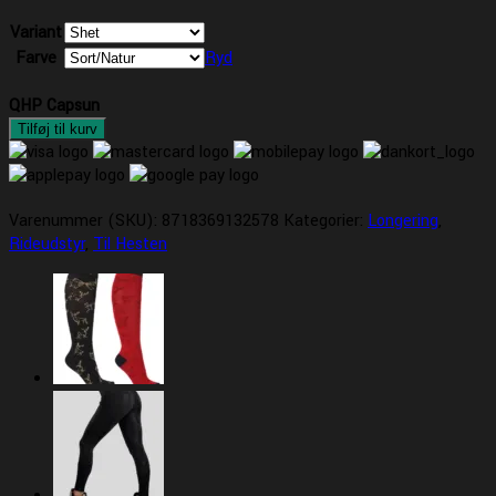
Variant
Farve
Ryd
QHP Capsun
Tilføj til kurv
Varenummer (SKU):
8718369132578
Kategorier:
Longering
,
Rideudstyr
,
Til Hesten