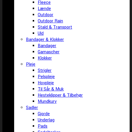
Fleece
Lænde
Outdoor
Outdoor Rain
Stald & Transport
Uld
Bandager & Klokker
Bandager
Gamascher
Klokker
Pleje
Strigler
Pelspleje
Hovpleje
Til Sår & Muk
Hesteklipper & Tilbehør
Mundkurv
Sadler
Gjorde
Underlag
Pads