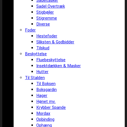
Sadeltasker
Sadel Overtræk
Stigbøjler
Stigremme
Diverse
Foder
Hestefoder
Sliksten & Godbidder
Tilskud
Beskyttelse
Fluebeskyttelse
Insektdækken & Masker
Hutter
Til Stalden
Til Boksen
Boksgardin
Hager
Hønet mv.
Krybber Spande
Mordax
Opbinding
Ophæng