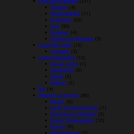
Liner/seler/halsbånd
(231)
Bandana
(4)
Hundehalsbånd
(71)
Hundeseler
(53)
Liner
(93)
Showliner
(4)
Sporliner og Opbinding
(3)
Loppe/flåt midler
(12)
Vetocanis
(3)
Lygter/lyshalsbånd
(13)
Diverse Lygter
(1)
Lyshalsbånd
(5)
Orbiloc
(5)
Reflexer
(2)
Olie
(4)
Pelspleje og trimning
(88)
Børster
(6)
Carder og Gummibørster
(7)
Coat Kings og Shedders
(5)
Diverse Plejeprodukter
(10)
Kamme
(9)
Klippemaskiner
(7)