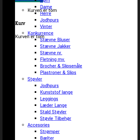
Børn
Dame
Kurven er tom
Herre
Jodhpurs
Kurv
Vinter
Konkurrence
Kurven er tom
Stævne Bluser
Stævne Jakker
Stævne nr.
Fletning mv.
Brocher & Slipsenåle
Plastroner & Slips
Støvler
Jodhpurs
Kunststof lange
Leggings
Læder Lange
Stald Støvler
Støvle Tilbehør
Accesories
Strømper
Bælter