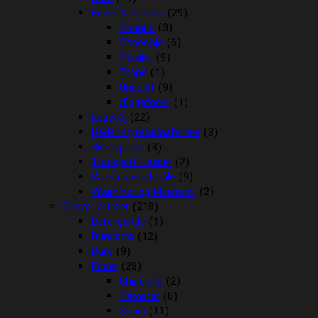
Foder & Snacks
(29)
Kanarie
(3)
Papegøje
(6)
Parakit
(9)
Trope
(1)
Undulat
(9)
Æggefoder
(1)
Legetøj
(22)
Reder og redemateriale
(3)
Sidde pinde
(8)
Transport Kasser
(2)
Vand og madskåle
(9)
Vitaminer og Mineraler
(2)
Gnaver artikler
(218)
Beroligende
(1)
Bundstrø
(12)
Bure
(9)
Foder
(28)
Chinchilla
(2)
Hamster
(6)
Kanin
(11)