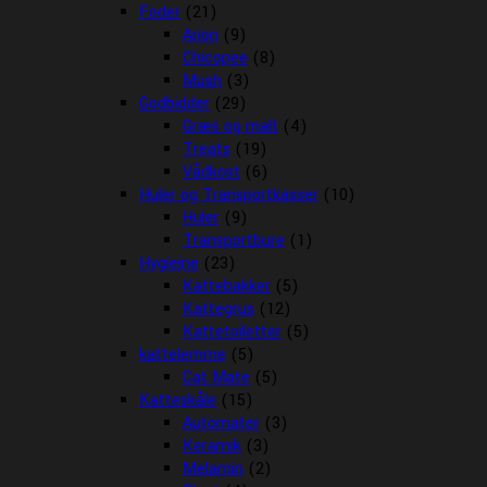
Foder
(21)
Arion
(9)
Chicopee
(8)
Mush
(3)
Godbidder
(29)
Græs og malt
(4)
Treats
(19)
Vådkost
(6)
Huler og Transportkasser
(10)
Huler
(9)
Transportbure
(1)
Hygiejne
(23)
Kattebakker
(5)
Kattegrus
(12)
Kattetoiletter
(5)
kattelemme
(5)
Cat Mate
(5)
Katteskåle
(15)
Automater
(3)
Keramik
(3)
Melamin
(2)