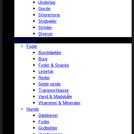
Underlag
Gjorde
Stigremme
Stigbøjler
Strigler
Diverse
Dyrecenter
Fugle
Bunddække
Bure
Foder & Snacks
Legetøj
Reder
Sidde pinde
Transportkasse
Vand & Madskåle
Vitaminer & Mineraler
Hunde
Dækkener
Foder
Godbidder