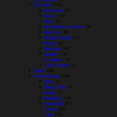
Til stalden
(127)
Boksgardin
(5)
Diverse
(10)
Hager
(5)
Hesteklipper og tilbehør
(8)
Hønet mv
(26)
Krybber/Spande
(21)
Mordax
(2)
Opbinding
(18)
Ophæng
(12)
Til Boksen
(10)
Trailer Tilbehør
(3)
Tilskud
(54)
Trenser/kandar
(196)
Bidløs
(7)
Hjælpe Tøjler
(8)
Kandar
(7)
Næsebånd
(14)
Pandebånd
(51)
Trenser
(60)
Tøjler
(47)