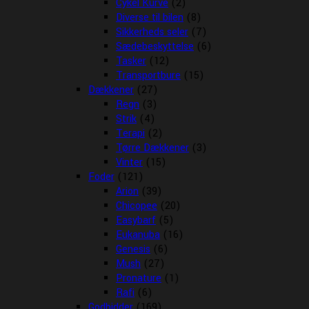
Cykel Kurve
(2)
Diverse til bilen
(8)
Sikkerheds seler
(7)
Sædebeskyttelse
(6)
Tasker
(12)
Transportbure
(15)
Dækkener
(27)
Regn
(3)
Strik
(4)
Terapi
(2)
Tørre Dækkener
(3)
Vinter
(15)
Foder
(121)
Arion
(39)
Chicopee
(20)
Easybarf
(5)
Eukanuba
(16)
Genesis
(6)
Mush
(27)
Pronature
(1)
Rafi
(6)
Godbidder
(169)