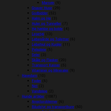
Marsvin
(9)
Gnaver Huse
(29)
Godbidder
(52)
Halm og Hø
(3)
Huler og Tunneller
(7)
Hø hække og bolde
(4)
Legetøj
(13)
Løbegårde og Toiletter
(6)
Løbehjul og Kugler
(11)
Pelspleje
(5)
Seler
(3)
Skåle og Flasker
(20)
Transport Kasser
(5)
Vitaminer og Mineraler
(9)
Havedam
(10)
Foder
(6)
Net
(2)
Vandpleje
(2)
Hunde artikler
(1087)
Angstproblemer
(6)
Biludstyr og transportbure
(50)