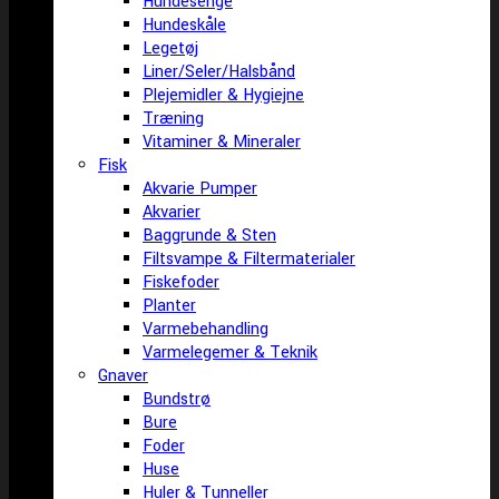
Hundesenge
Hundeskåle
Legetøj
Liner/Seler/Halsbånd
Plejemidler & Hygiejne
Træning
Vitaminer & Mineraler
Fisk
Akvarie Pumper
Akvarier
Baggrunde & Sten
Filtsvampe & Filtermaterialer
Fiskefoder
Planter
Varmebehandling
Varmelegemer & Teknik
Gnaver
Bundstrø
Bure
Foder
Huse
Huler & Tunneller