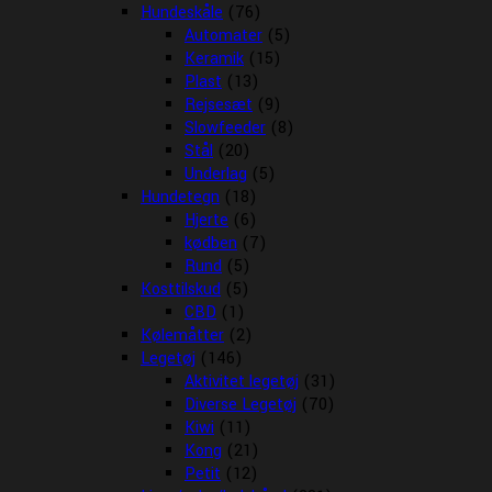
Hundeskåle
(76)
Automater
(5)
Keramik
(15)
Plast
(13)
Rejsesæt
(9)
Slowfeeder
(8)
Stål
(20)
Underlag
(5)
Hundetegn
(18)
Hjerte
(6)
kødben
(7)
Rund
(5)
Kosttilskud
(5)
CBD
(1)
Kølemåtter
(2)
Legetøj
(146)
Aktivitet legetøj
(31)
Diverse Legetøj
(70)
Kiwi
(11)
Kong
(21)
Petit
(12)