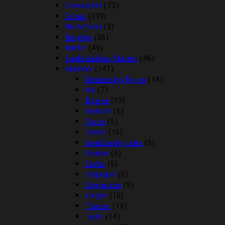
Gamascher
(73)
Grimer
(139)
Hestefoder
(3)
Hovpleje
(26)
Hutter
(49)
Insektdækken/Masker
(46)
Islænder
(141)
Beklædning Rytter
(14)
Bid
(7)
Diverse
(13)
Dækken
(6)
Gjorde
(5)
Grimer
(15)
Insektbeskyttelse
(5)
Klokker
(6)
Sadler
(5)
Stigbøjler
(6)
Stigremme
(9)
strigler
(10)
Trenser
(14)
Tøjler
(14)