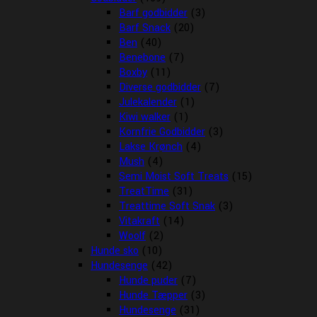
Barf godbidder
(3)
Barf Snack
(20)
Ben
(40)
Benebone
(7)
Boxby
(11)
Diverse godbidder
(7)
Julekalender
(1)
Kiwi walker
(1)
Kornfrie Godbidder
(3)
Lakse Krønch
(4)
Mush
(4)
Semi Moist Soft Treats
(15)
TreatTime
(31)
Treattime Soft Snak
(3)
Vitakraft
(14)
Woolf
(2)
Hunde sko
(10)
Hundesenge
(42)
Hunde puder
(7)
Hunde Tæpper
(3)
Hundesenge
(31)