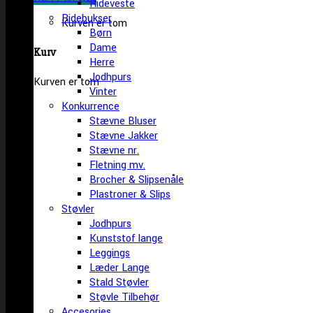
Rideveste
Ridebukser
Kurven er tom
Børn
Dame
Kurv
Herre
Jodhpurs
Kurven er tom
Vinter
Konkurrence
Stævne Bluser
Stævne Jakker
Stævne nr.
Fletning mv.
Brocher & Slipsenåle
Plastroner & Slips
Støvler
Jodhpurs
Kunststof lange
Leggings
Læder Lange
Stald Støvler
Støvle Tilbehør
Accesories