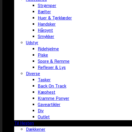
Strømper
Bælter
Huer & Tørklæder
Handsker
Hårpynt
Smykker
Udstyr
Ridehjelme
Piske
Spore & Remme
Reflexer & Lys
Diverse
Tasker
Back On Track
Kæphest
Kramme Ponyer
Gaveartikler
Div
Outlet
Til Hesten
Dækkener