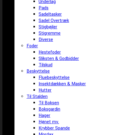
Underlag
Pads
Sadeltasker
Sadel Overtræk
Stigbøjler
Stigremme
Diverse
Foder
Hestefoder
Sliksten & Godbidder
Tilskud
Beskyttelse
Fluebeskyttelse
Insektdækken & Masker
Hutter
Til Stalden
Til Boksen
Boksgardin
Hager
Hønet mv.
Krybber Spande
Mordax