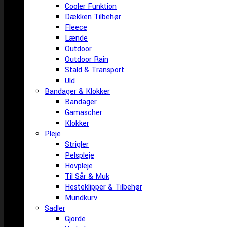
Cooler Funktion
Dækken Tilbehør
Fleece
Lænde
Outdoor
Outdoor Rain
Stald & Transport
Uld
Bandager & Klokker
Bandager
Gamascher
Klokker
Pleje
Strigler
Pelspleje
Hovpleje
Til Sår & Muk
Hesteklipper & Tilbehør
Mundkurv
Sadler
Gjorde