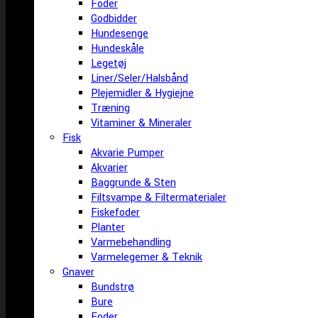
Foder
Godbidder
Hundesenge
Hundeskåle
Legetøj
Liner/Seler/Halsbånd
Plejemidler & Hygiejne
Træning
Vitaminer & Mineraler
Fisk
Akvarie Pumper
Akvarier
Baggrunde & Sten
Filtsvampe & Filtermaterialer
Fiskefoder
Planter
Varmebehandling
Varmelegemer & Teknik
Gnaver
Bundstrø
Bure
Foder