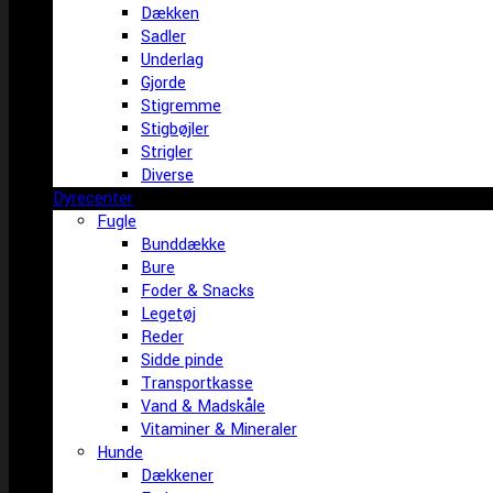
Dækken
Sadler
Underlag
Gjorde
Stigremme
Stigbøjler
Strigler
Diverse
Dyrecenter
Fugle
Bunddække
Bure
Foder & Snacks
Legetøj
Reder
Sidde pinde
Transportkasse
Vand & Madskåle
Vitaminer & Mineraler
Hunde
Dækkener