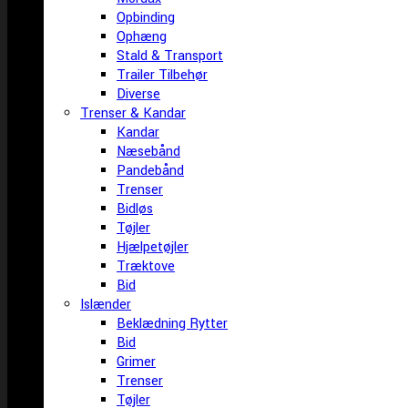
Opbinding
Ophæng
Stald & Transport
Trailer Tilbehør
Diverse
Trenser & Kandar
Kandar
Næsebånd
Pandebånd
Trenser
Bidløs
Tøjler
Hjælpetøjler
Træktove
Bid
Islænder
Beklædning Rytter
Bid
Grimer
Trenser
Tøjler