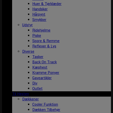
Huer & Tørklæder
Handsker
Hårpynt
Smykker
Udstyr
Ridehjelme
Piske
Spore & Remme
Reflexer & Lys
Diverse
Tasker
Back On Track
Kæphest
Kramme Ponyer
Gaveartikler
Div
Outlet
Til Hesten
Dækkener
Cooler Funktion
Dækken Tilbehør