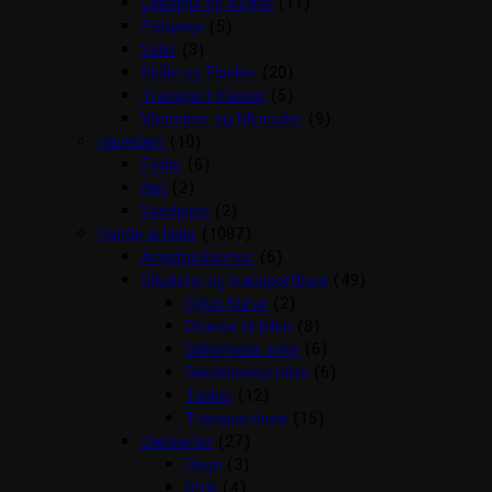
Løbehjul og Kugler
(11)
Pelspleje
(5)
Seler
(3)
Skåle og Flasker
(20)
Transport Kasser
(5)
Vitaminer og Mineraler
(9)
Havedam
(10)
Foder
(6)
Net
(2)
Vandpleje
(2)
Hunde artikler
(1087)
Angstproblemer
(6)
Biludstyr og transportbure
(49)
Cykel Kurve
(2)
Diverse til bilen
(8)
Sikkerheds seler
(6)
Sædebeskyttelse
(6)
Tasker
(12)
Transportbure
(15)
Dækkener
(27)
Regn
(3)
Strik
(4)