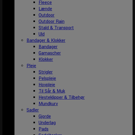
Fleece
Lænde
Outdoor
Outdoor Rain
Stald & Transport
Uld
Bandager & Klokker
Bandager
Gamascher
Klokker
Pleje
Strigler
Pelspleje
Hovpleje
Til Sår & Muk
Hesteklipper & Tilbehør
Mundkurv
Sadler
Gjorde
Underlag
Pads