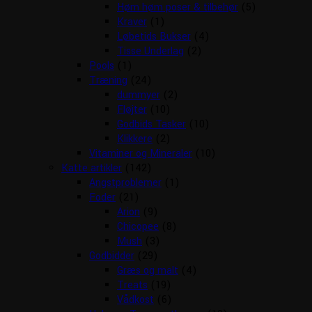
Høm høm poser & tilbehør
(5)
Kraver
(1)
Løbetids Bukser
(4)
Tisse Underlag
(2)
Pools
(1)
Træning
(24)
dummyer
(2)
Fløjter
(10)
Godbids Tasker
(10)
Klikkere
(2)
Vitaminer og Mineraler
(10)
Katte artikler
(142)
Angstproblemer
(1)
Foder
(21)
Arion
(9)
Chicopee
(8)
Mush
(3)
Godbidder
(29)
Græs og malt
(4)
Treats
(19)
Vådkost
(6)