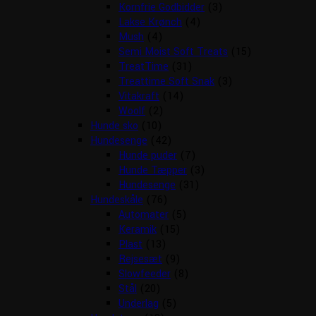
Kornfrie Godbidder
(3)
Lakse Krønch
(4)
Mush
(4)
Semi Moist Soft Treats
(15)
TreatTime
(31)
Treattime Soft Snak
(3)
Vitakraft
(14)
Woolf
(2)
Hunde sko
(10)
Hundesenge
(42)
Hunde puder
(7)
Hunde Tæpper
(3)
Hundesenge
(31)
Hundeskåle
(76)
Automater
(5)
Keramik
(15)
Plast
(13)
Rejsesæt
(9)
Slowfeeder
(8)
Stål
(20)
Underlag
(5)