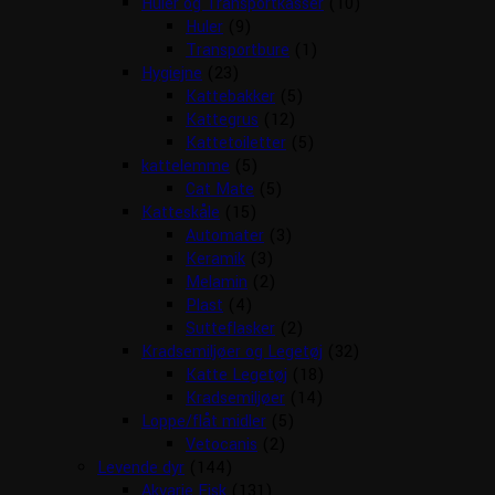
Huler og Transportkasser
(10)
Huler
(9)
Transportbure
(1)
Hygiejne
(23)
Kattebakker
(5)
Kattegrus
(12)
Kattetoiletter
(5)
kattelemme
(5)
Cat Mate
(5)
Katteskåle
(15)
Automater
(3)
Keramik
(3)
Melamin
(2)
Plast
(4)
Sutteflasker
(2)
Kradsemiljøer og Legetøj
(32)
Katte Legetøj
(18)
Kradsemiljøer
(14)
Loppe/flåt midler
(5)
Vetocanis
(2)
Levende dyr
(144)
Akvarie Fisk
(131)