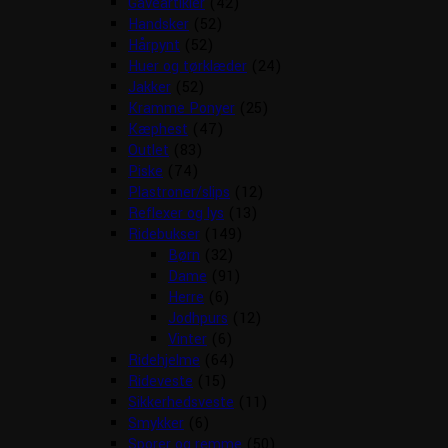
Gaveartikler
(42)
Handsker
(52)
Hårpynt
(52)
Huer og tørklæder
(24)
Jakker
(52)
Kramme Ponyer
(25)
Kæphest
(47)
Outlet
(83)
Piske
(74)
Plastroner/slips
(12)
Reflexer og lys
(13)
Ridebukser
(149)
Børn
(32)
Dame
(91)
Herre
(6)
Jodhpurs
(12)
Vinter
(6)
Ridehjelme
(64)
Rideveste
(15)
Sikkerhedsveste
(11)
Smykker
(6)
Sporer og remme
(50)