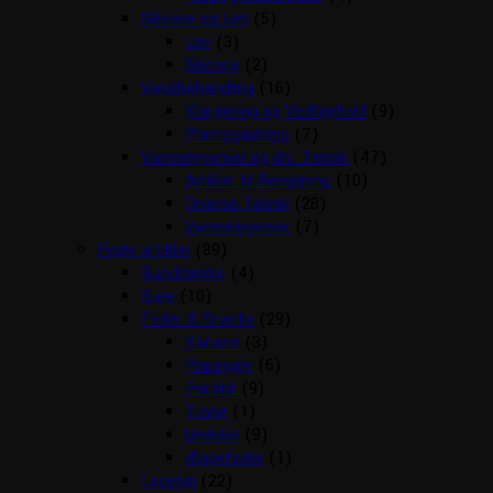
Silicone og Lim
(5)
Lim
(3)
Silicone
(2)
Vandbehandling
(16)
Klargøring og Vedligehold
(9)
Plantegødning
(7)
Varmelegemer og div. Teknik
(47)
Artikler til Rengøring
(10)
Diverse Teknik
(28)
Varmelegemer
(7)
Fugle artikler
(89)
Bunddække
(4)
Bure
(10)
Foder & Snacks
(29)
Kanarie
(3)
Papegøje
(6)
Parakit
(9)
Trope
(1)
Undulat
(9)
Æggefoder
(1)
Legetøj
(22)