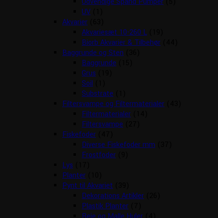
Udvendige Spand Pumper
(5)
UV
(1)
Akvarier
(63)
Akvariesæt 10-260 L
(19)
Biorb Akvarier & Tilbehør
(44)
Baggrunde og Sten
(36)
Baggrunde
(15)
Grus
(19)
Soil
(1)
Substrate
(1)
Filtersvampe og Filtermaterialer
(43)
Filtermaterialer
(14)
Filtersvampe
(27)
Fiskefoder
(47)
Diverse Fiskefoder mm
(37)
Frostfoder
(9)
Lys
(17)
Planter
(10)
Pynt til Akvariet
(39)
Dekorations Artikler
(26)
Plastik Planter
(7)
Reje og Malle Huler
(4)