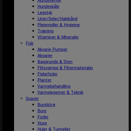
Hundesenge
Hundeskåle
Legetøj
Liner/Seler/Halsbånd
Plejemidler & Hygiejne
Træning
Vitaminer & Mineraler
Fisk
Akvarie Pumper
Akvarier
Baggrunde & Sten
Filtsvampe & Filtermaterialer
Fiskefoder
Planter
Varmebehandling
Varmelegemer & Teknik
Gnaver
Bundstrø
Bure
Foder
Huse
Huler & Tunneller