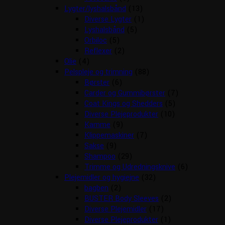
Lygter/lyshalsbånd
(13)
Diverse Lygter
(1)
Lyshalsbånd
(5)
Orbiloc
(5)
Reflexer
(2)
Olie
(4)
Pelspleje og trimning
(88)
Børster
(6)
Carder og Gummibørster
(7)
Coat Kings og Shedders
(5)
Diverse Plejeprodukter
(10)
Kamme
(9)
Klippemaskiner
(7)
Sakse
(9)
Shampoo
(29)
Trimme og Udredningsknive
(6)
Plejemidler og hygiejne
(32)
bagben
(2)
BUSTER Body Sleeves
(2)
Diverse Plejemidler
(17)
Diverse Plejeprodukter
(1)