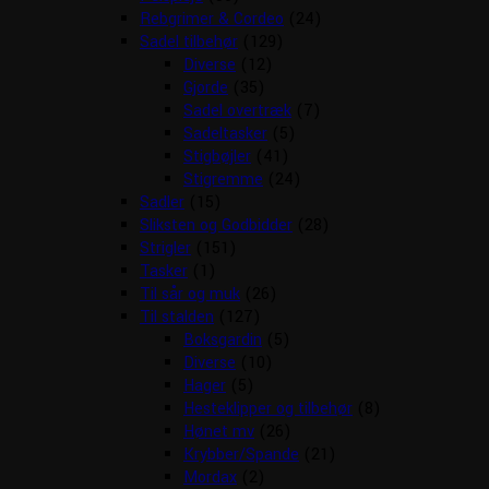
Rebgrimer & Cordeo
(24)
Sadel tilbehør
(129)
Diverse
(12)
Gjorde
(35)
Sadel overtræk
(7)
Sadeltasker
(5)
Stigbøjler
(41)
Stigremme
(24)
Sadler
(15)
Sliksten og Godbidder
(28)
Strigler
(151)
Tasker
(1)
Til sår og muk
(26)
Til stalden
(127)
Boksgardin
(5)
Diverse
(10)
Hager
(5)
Hesteklipper og tilbehør
(8)
Hønet mv
(26)
Krybber/Spande
(21)
Mordax
(2)