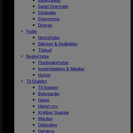
Sadeltasker
Sadel Overtræk
Stigbøjler
Stigremme
Diverse
Foder
Hestefoder
Sliksten & Godbidder
Tilskud
Beskyttelse
Fluebeskyttelse
Insektdækken & Masker
Hutter
Til Stalden
Til Boksen
Boksgardin
Hager
Hønet mv.
Krybber Spande
Mordax
Opbinding
Ophæng