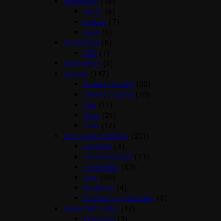
Hundetegn
(18)
Hjerte
(6)
kødben
(7)
Rund
(5)
Kosttilskud
(5)
CBD
(1)
Kølemåtter
(2)
Legetøj
(147)
Aktivitet legetøj
(32)
Diverse Legetøj
(70)
Kiwi
(11)
Kong
(21)
Petit
(12)
Liner/seler/halsbånd
(231)
Bandana
(4)
Hundehalsbånd
(71)
Hundeseler
(53)
Liner
(93)
Showliner
(4)
Sporliner og Opbinding
(3)
Loppe/flåt midler
(12)
Vetocanis
(3)