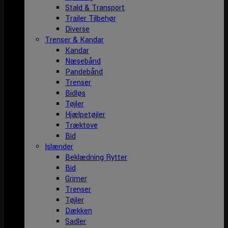
Stald & Transport
Trailer Tilbehør
Diverse
Trenser & Kandar
Kandar
Næsebånd
Pandebånd
Trenser
Bidløs
Tøjler
Hjælpetøjler
Træktove
Bid
Islænder
Beklædning Rytter
Bid
Grimer
Trenser
Tøjler
Dækken
Sadler