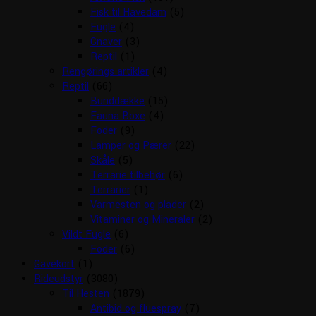
Fisk til Havedam
(5)
Fugle
(4)
Gnaver
(3)
Reptil
(1)
Rengørings artikler
(4)
Reptil
(66)
Bunddække
(15)
Fauna Boxe
(4)
Foder
(9)
Lamper og Pærer
(22)
Skåle
(5)
Terrarie tilbehør
(6)
Terrarier
(1)
Varmesten og plader
(2)
Vitaminer og Mineraler
(2)
Vildt Fugle
(6)
Foder
(6)
Gavekort
(1)
Rideudstyr
(3080)
Til Hesten
(1879)
Antibid og fluespray
(7)