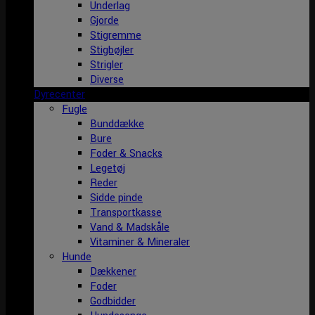
Underlag
Gjorde
Stigremme
Stigbøjler
Strigler
Diverse
Dyrecenter
Fugle
Bunddække
Bure
Foder & Snacks
Legetøj
Reder
Sidde pinde
Transportkasse
Vand & Madskåle
Vitaminer & Mineraler
Hunde
Dækkener
Foder
Godbidder