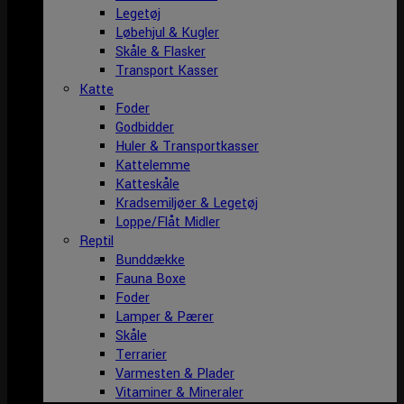
Legetøj
Løbehjul & Kugler
Skåle & Flasker
Transport Kasser
Katte
Foder
Godbidder
Huler & Transportkasser
Kattelemme
Katteskåle
Kradsemiljøer & Legetøj
Loppe/Flåt Midler
Reptil
Bunddække
Fauna Boxe
Foder
Lamper & Pærer
Skåle
Terrarier
Varmesten & Plader
Vitaminer & Mineraler