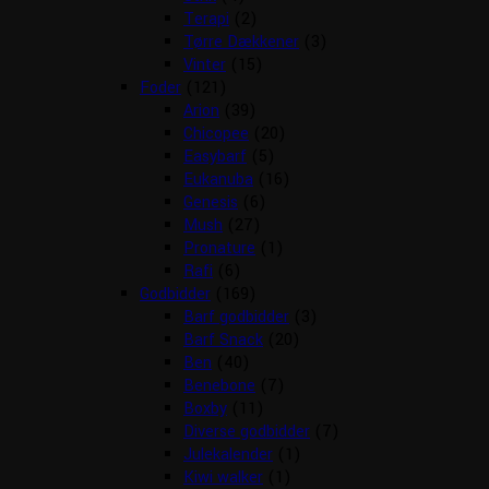
Terapi
(2)
Tørre Dækkener
(3)
Vinter
(15)
Foder
(121)
Arion
(39)
Chicopee
(20)
Easybarf
(5)
Eukanuba
(16)
Genesis
(6)
Mush
(27)
Pronature
(1)
Rafi
(6)
Godbidder
(169)
Barf godbidder
(3)
Barf Snack
(20)
Ben
(40)
Benebone
(7)
Boxby
(11)
Diverse godbidder
(7)
Julekalender
(1)
Kiwi walker
(1)