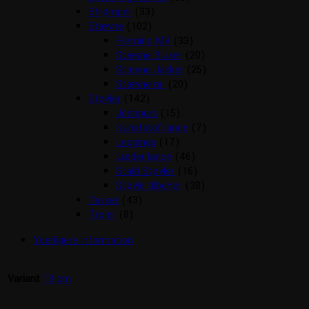
Strømper
(33)
Stævne
(102)
Fletning MV
(33)
Stævne Bluser
(20)
Stævne Jakker
(25)
Stævne nr.
(20)
Støvler
(142)
Jodhpurs
(15)
Kunststof lange
(7)
Leggings
(17)
Læder lange
(46)
Stald Støvler
(16)
Støvle tilbehør
(38)
Tasker
(43)
Trøjer
(8)
Yderligere information
Variant
18 cm