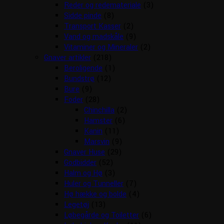
Reder og redemateriale
(3)
Sidde pinde
(8)
Transport Kasser
(2)
Vand og madskåle
(9)
Vitaminer og Mineraler
(2)
Gnaver artikler
(218)
Beroligende
(1)
Bundstrø
(12)
Bure
(9)
Foder
(28)
Chinchilla
(2)
Hamster
(6)
Kanin
(11)
Marsvin
(9)
Gnaver Huse
(29)
Godbidder
(52)
Halm og Hø
(3)
Huler og Tunneller
(7)
Hø hække og bolde
(4)
Legetøj
(13)
Løbegårde og Toiletter
(6)