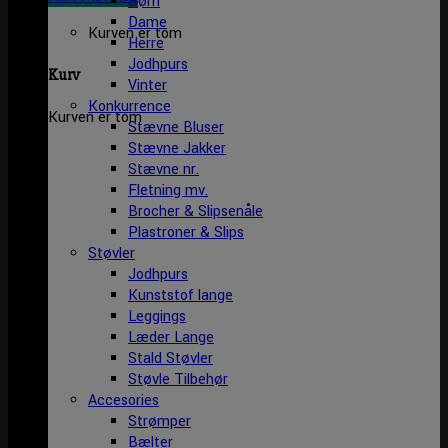
Børn
Dame
Kurven er tom
Herre
Jodhpurs
Kurv
Vinter
Konkurrence
Kurven er tom
Stævne Bluser
Stævne Jakker
Stævne nr.
Fletning mv.
Brocher & Slipsenåle
Plastroner & Slips
Støvler
Jodhpurs
Kunststof lange
Leggings
Læder Lange
Stald Støvler
Støvle Tilbehør
Accesories
Strømper
Bælter