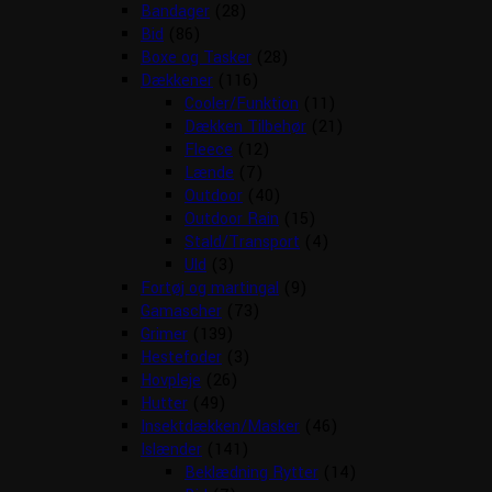
Bandager
(28)
Bid
(86)
Boxe og Tasker
(28)
Dækkener
(116)
Cooler/Funktion
(11)
Dækken Tilbehør
(21)
Fleece
(12)
Lænde
(7)
Outdoor
(40)
Outdoor Rain
(15)
Stald/Transport
(4)
Uld
(3)
Fortøj og martingal
(9)
Gamascher
(73)
Grimer
(139)
Hestefoder
(3)
Hovpleje
(26)
Hutter
(49)
Insektdækken/Masker
(46)
Islænder
(141)
Beklædning Rytter
(14)