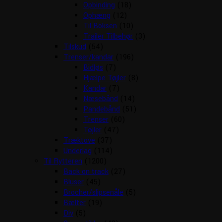
Opbinding
(18)
Ophæng
(12)
Til Boksen
(10)
Trailer Tilbehør
(3)
Tilskud
(54)
Trenser/kandar
(196)
Bidløs
(7)
Hjælpe Tøjler
(8)
Kandar
(7)
Næsebånd
(14)
Pandebånd
(51)
Trenser
(60)
Tøjler
(47)
Træktove
(37)
Underlag
(114)
Til Rytteren
(1200)
Back on track
(27)
Bluser
(45)
Brocher/slipsenåle
(5)
Bælter
(19)
Div
(5)