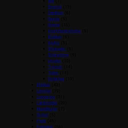
Bid
(7)
Diverse
(13)
Dækken
(6)
Gjorde
(5)
Grimer
(15)
Insektbeskyttelse
(5)
Klokker
(6)
Sadler
(5)
Stigbøjler
(6)
Stigremme
(9)
strigler
(10)
Trenser
(14)
Tøjler
(14)
Underlag
(10)
Klokker
(43)
Legetøj
(19)
Longering
(31)
Læderpleje
(20)
Mundkurve
(7)
Outlet
(5)
Pads
(45)
Pelspleje
(56)