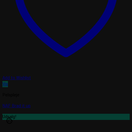
Add to Wishlist
Vis
Pelspleje
NAF Brad it up
Udsalg!
cookie