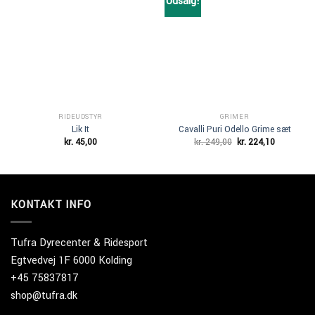
Udsalg!
Add to
Add to
Wishlist
Wishlist
RIDEUDSTYR
GRIMER
Lik It
Cavalli Puri Odello Grime sæt
Den
Den
kr.
45,00
kr.
249,00
kr.
224,10
oprindelige
aktuelle
pris
pris
var:
er:
kr. 249,00.
kr. 224,10.
KONTAKT INFO
Tufra Dyrecenter & Ridesport
Egtvedvej 1F 6000 Kolding
+45 75837817
shop@tufra.dk