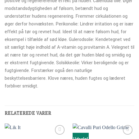
positive og regenererende effekt på huden. Calendula olie: Øger
modstandsdygtigheden af følsom, betændt hud og
understøtter hudens regenerering. Fremmer cirkulationen og
øger derfor hovvæksten. Perikonolie: Lindrer irritation og er især
effekt på tør og revnet hud. Ideel til at nære følsom hud, for
eksempel i tilfælde af sød kløe. Gulerodsolie: Kendetegnet ved
sit særligt høje indhold af A-vitamin og provitamin A. Velegnet til
at nære tør og revnet hud, da det gør huden blød og smidig og
er ekstremt fugtgivende. Solsikkeolie: Virker beroligende og er
fugtgivende. Forstærker også den naturlige
beskyttelsesbarriere. Klove næres, huden fugtes og læderet
forbliver smidigt.
RELATEREDE VARER