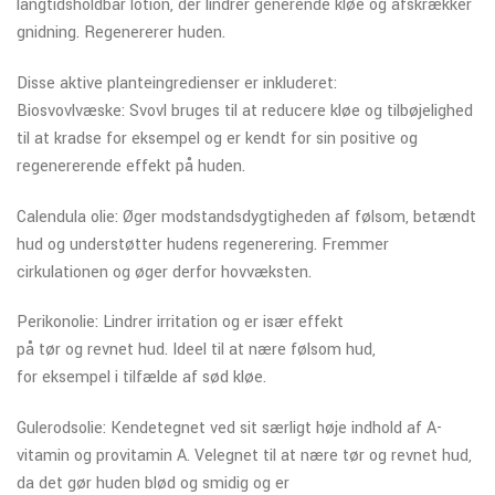
langtidsholdbar lotion, der lindrer generende kløe og afskrækker
gnidning. Regenererer huden.
Disse aktive planteingredienser er inkluderet:
Biosvovlvæske: Svovl bruges til at reducere kløe og tilbøjelighed
til at kradse for eksempel og er kendt for sin positive og
regenererende effekt på huden.
Calendula olie: Øger modstandsdygtigheden af følsom, betændt
hud og understøtter hudens regenerering. Fremmer
cirkulationen og øger derfor hovvæksten.
Perikonolie: Lindrer irritation og er især effekt
på tør og revnet hud. Ideel til at nære følsom hud,
for eksempel i tilfælde af sød kløe.
Gulerodsolie: Kendetegnet ved sit særligt høje indhold af A-
vitamin og provitamin A. Velegnet til at nære tør og revnet hud,
da det gør huden blød og smidig og er