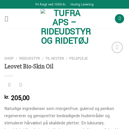
Skip
Fri fragt ved 1000 kr.
Hurtig Levering
to
content
SHOP
/
RIDEUDSTYR
/
TIL HESTEN
/
PELSPLEJE
Leovet Bio-Skin Oil
Add to
Wishlist
205,00
kr.
Naturlige ingredienser som morgenfrue, gulerod og perikon
regenererer og genopretter beskadigede hudområder og
stimulerer hårvækst på skaldede pletter. En luksuriøs,