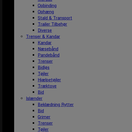
Opbinding
Ophæng
Stald & Transport
Trailer Tilbehør
Diverse
Trenser & Kandar
Kandar
Næsebånd
Pandebånd
Trenser
Bidløs
Tøjler
Hjælpetøjler
Træktove
Bid
Islænder
Beklædning Rytter
Bid
Grimer
Trenser
Tøjler