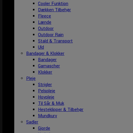
Cooler Funktion
Dækken Tilbehør
Fleece
Lænde
Outdoor
Outdoor Rain
Stald & Transport
Uld
Bandager & Klokker
Bandager
Gamascher
Klokker
Pleje
Strigler
Pelspleje
Hovpleje
Til Sår & Muk
Hesteklipper & Tilbehør
Mundkurv
Sadler
Gjorde