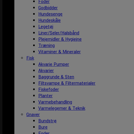
Foder
Godbidder
Hundesenge
Hundeskåle
Legetøj
Liner/Seler/Halsbånd
Plejemidler & Hygiejne
Træning
Vitaminer & Mineraler
Fisk
Akvarie Pumper
Akvarier
Baggrunde & Sten
Filtsvampe & Filtermaterialer
Fiskefoder
Planter
Varmebehandling
Varmelegemer & Teknik
Gnaver
Bundstrø
Bure
Foder