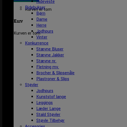
Rideveste
Ridebukser
Kurven er tom
Børn
Dame
Kurv
Herre
Jodhpurs
Kurven er tom
Vinter
Konkurrence
Stævne Bluser
Stævne Jakker
Stævne nr.
Fletning mv.
Brocher & Slipsenåle
Plastroner & Slips
Støvler
Jodhpurs
Kunststof lange
Leggings
Læder Lange
Stald Støvler
Støvle Tilbehør
Accesories