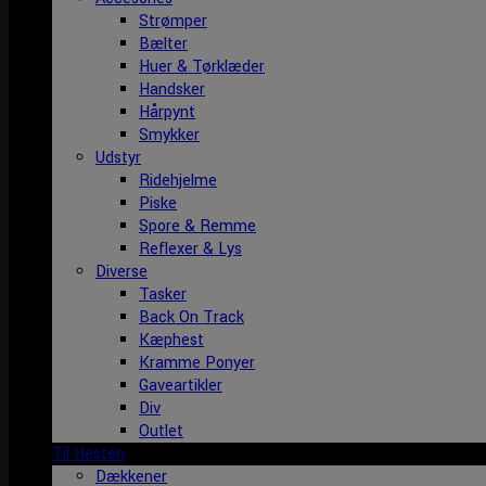
Strømper
Bælter
Huer & Tørklæder
Handsker
Hårpynt
Smykker
Udstyr
Ridehjelme
Piske
Spore & Remme
Reflexer & Lys
Diverse
Tasker
Back On Track
Kæphest
Kramme Ponyer
Gaveartikler
Div
Outlet
Til Hesten
Dækkener