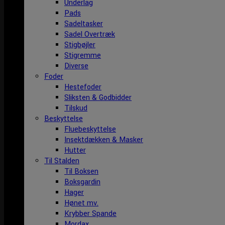
Underlag
Pads
Sadeltasker
Sadel Overtræk
Stigbøjler
Stigremme
Diverse
Foder
Hestefoder
Sliksten & Godbidder
Tilskud
Beskyttelse
Fluebeskyttelse
Insektdækken & Masker
Hutter
Til Stalden
Til Boksen
Boksgardin
Hager
Hønet mv.
Krybber Spande
Mordax