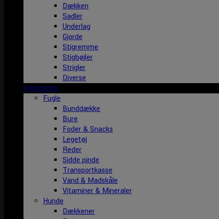
Dækken
Sadler
Underlag
Gjorde
Stigremme
Stigbøjler
Strigler
Diverse
Dyrecenter
Fugle
Bunddække
Bure
Foder & Snacks
Legetøj
Reder
Sidde pinde
Transportkasse
Vand & Madskåle
Vitaminer & Mineraler
Hunde
Dækkener