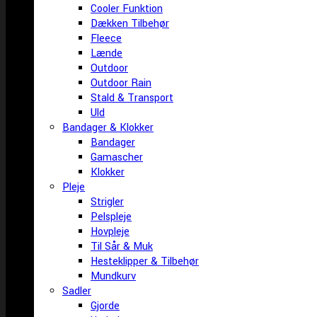
Cooler Funktion
Dækken Tilbehør
Fleece
Lænde
Outdoor
Outdoor Rain
Stald & Transport
Uld
Bandager & Klokker
Bandager
Gamascher
Klokker
Pleje
Strigler
Pelspleje
Hovpleje
Til Sår & Muk
Hesteklipper & Tilbehør
Mundkurv
Sadler
Gjorde