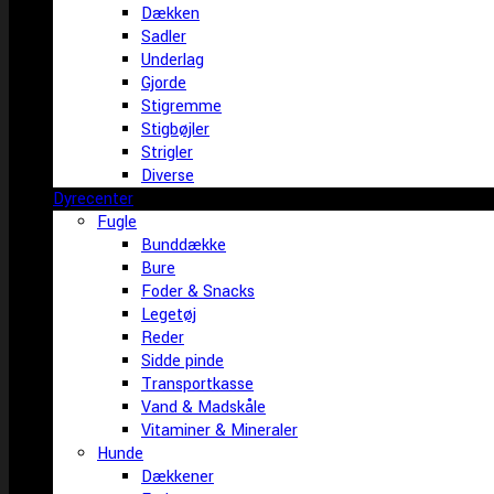
Dækken
Sadler
Underlag
Gjorde
Stigremme
Stigbøjler
Strigler
Diverse
Dyrecenter
Fugle
Bunddække
Bure
Foder & Snacks
Legetøj
Reder
Sidde pinde
Transportkasse
Vand & Madskåle
Vitaminer & Mineraler
Hunde
Dækkener