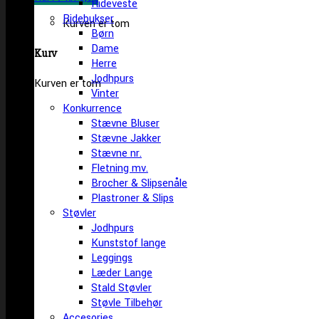
Rideveste
Ridebukser
Kurven er tom
Børn
Dame
Kurv
Herre
Jodhpurs
Kurven er tom
Vinter
Konkurrence
Stævne Bluser
Stævne Jakker
Stævne nr.
Fletning mv.
Brocher & Slipsenåle
Plastroner & Slips
Støvler
Jodhpurs
Kunststof lange
Leggings
Læder Lange
Stald Støvler
Støvle Tilbehør
Accesories