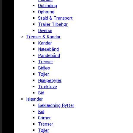
Opbinding
Ophæng
Stald & Transport
Trailer Tilbehør
Diverse
Trenser & Kandar
Kandar
Næsebånd
Pandebånd
Trenser
Bidløs
Tøjler
Hjælpetøjler
Træktove
Bid
Islænder
Beklædning Rytter
Bid
Grimer
Trenser
Tøjler