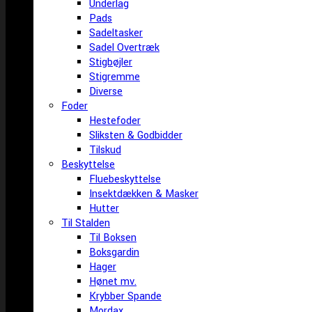
Underlag
Pads
Sadeltasker
Sadel Overtræk
Stigbøjler
Stigremme
Diverse
Foder
Hestefoder
Sliksten & Godbidder
Tilskud
Beskyttelse
Fluebeskyttelse
Insektdækken & Masker
Hutter
Til Stalden
Til Boksen
Boksgardin
Hager
Hønet mv.
Krybber Spande
Mordax