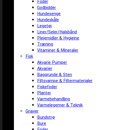
Foder
Godbidder
Hundesenge
Hundeskåle
Legetøj
Liner/Seler/Halsbånd
Plejemidler & Hygiejne
Træning
Vitaminer & Mineraler
Fisk
Akvarie Pumper
Akvarier
Baggrunde & Sten
Filtsvampe & Filtermaterialer
Fiskefoder
Planter
Varmebehandling
Varmelegemer & Teknik
Gnaver
Bundstrø
Bure
Foder