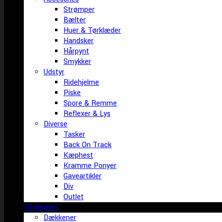
Strømper
Bælter
Huer & Tørklæder
Handsker
Hårpynt
Smykker
Udstyr
Ridehjelme
Piske
Spore & Remme
Reflexer & Lys
Diverse
Tasker
Back On Track
Kæphest
Kramme Ponyer
Gaveartikler
Div
Outlet
Til Hesten
Dækkener