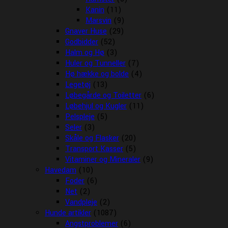
Kanin
(11)
Marsvin
(9)
Gnaver Huse
(29)
Godbidder
(52)
Halm og Hø
(3)
Huler og Tunneller
(7)
Hø hække og bolde
(4)
Legetøj
(13)
Løbegårde og Toiletter
(6)
Løbehjul og Kugler
(11)
Pelspleje
(5)
Seler
(3)
Skåle og Flasker
(20)
Transport Kasser
(5)
Vitaminer og Mineraler
(9)
Havedam
(10)
Foder
(6)
Net
(2)
Vandpleje
(2)
Hunde artikler
(1087)
Angstproblemer
(6)