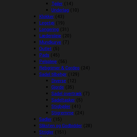
Tøjler
(14)
Underlag
(10)
Klokker
(43)
Legetøj
(19)
Longering
(31)
Læderpleje
(20)
Mundkurve
(7)
Outlet
(5)
Pads
(45)
Pelspleje
(56)
Rebgrimer & Cordeo
(24)
Sadel tilbehør
(129)
Diverse
(12)
Gjorde
(35)
Sadel overtræk
(7)
Sadeltasker
(5)
Stigbøjler
(41)
Stigremme
(24)
Sadler
(15)
Sliksten og Godbidder
(28)
Strigler
(151)