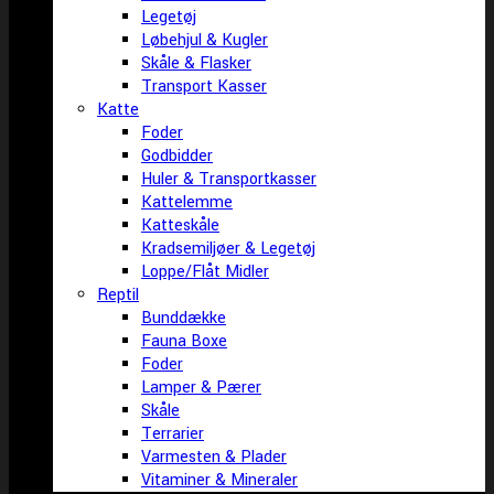
Legetøj
Løbehjul & Kugler
Skåle & Flasker
Transport Kasser
Katte
Foder
Godbidder
Huler & Transportkasser
Kattelemme
Katteskåle
Kradsemiljøer & Legetøj
Loppe/Flåt Midler
Reptil
Bunddække
Fauna Boxe
Foder
Lamper & Pærer
Skåle
Terrarier
Varmesten & Plader
Vitaminer & Mineraler