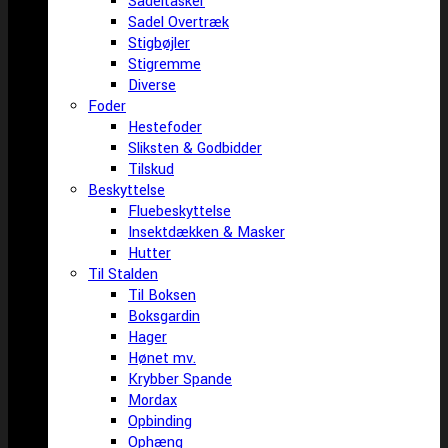
Sadeltasker
Sadel Overtræk
Stigbøjler
Stigremme
Diverse
Foder
Hestefoder
Sliksten & Godbidder
Tilskud
Beskyttelse
Fluebeskyttelse
Insektdækken & Masker
Hutter
Til Stalden
Til Boksen
Boksgardin
Hager
Hønet mv.
Krybber Spande
Mordax
Opbinding
Ophæng