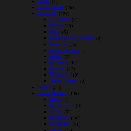
Tasker
(1)
Til sår og muk
(26)
Til stalden
(127)
Boksgardin
(5)
Diverse
(10)
Hager
(5)
Hesteklipper og tilbehør
(8)
Hønet mv
(26)
Krybber/Spande
(21)
Mordax
(2)
Opbinding
(18)
Ophæng
(12)
Til Boksen
(10)
Trailer Tilbehør
(3)
Tilskud
(54)
Trenser/kandar
(196)
Bidløs
(7)
Hjælpe Tøjler
(8)
Kandar
(7)
Næsebånd
(14)
Pandebånd
(51)
Trenser
(60)