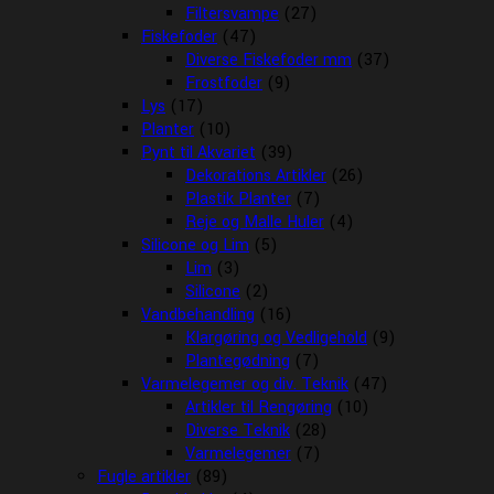
Filtersvampe
(27)
Fiskefoder
(47)
Diverse Fiskefoder mm
(37)
Frostfoder
(9)
Lys
(17)
Planter
(10)
Pynt til Akvariet
(39)
Dekorations Artikler
(26)
Plastik Planter
(7)
Reje og Malle Huler
(4)
Silicone og Lim
(5)
Lim
(3)
Silicone
(2)
Vandbehandling
(16)
Klargøring og Vedligehold
(9)
Plantegødning
(7)
Varmelegemer og div. Teknik
(47)
Artikler til Rengøring
(10)
Diverse Teknik
(28)
Varmelegemer
(7)
Fugle artikler
(89)