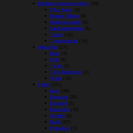
Biludstyr og transportbure
(49)
Cykel Kurve
(2)
Diverse til bilen
(8)
Sikkerheds seler
(6)
Sædebeskyttelse
(6)
Tasker
(12)
Transportbure
(15)
Dækkener
(27)
Regn
(3)
Strik
(4)
Terapi
(2)
Tørre Dækkener
(3)
Vinter
(15)
Foder
(121)
Arion
(39)
Chicopee
(20)
Easybarf
(5)
Eukanuba
(16)
Genesis
(6)
Mush
(27)
Pronature
(1)