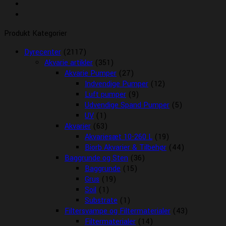
Produkt Kategorier
Dyrecenter
(2117)
Akvarie artikler
(351)
Akvarie Pumper
(27)
Indvendige Pumper
(12)
Luft pumper
(9)
Udvendige Spand Pumper
(5)
UV
(1)
Akvarier
(63)
Akvariesæt 10-260 L
(19)
Biorb Akvarier & Tilbehør
(44)
Baggrunde og Sten
(36)
Baggrunde
(15)
Grus
(19)
Soil
(1)
Substrate
(1)
Filtersvampe og Filtermaterialer
(43)
Filtermaterialer
(14)