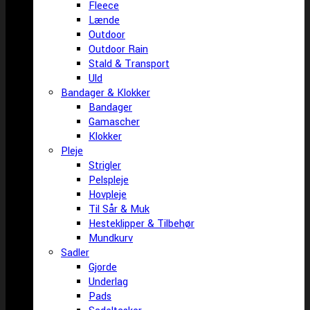
Fleece
Lænde
Outdoor
Outdoor Rain
Stald & Transport
Uld
Bandager & Klokker
Bandager
Gamascher
Klokker
Pleje
Strigler
Pelspleje
Hovpleje
Til Sår & Muk
Hesteklipper & Tilbehør
Mundkurv
Sadler
Gjorde
Underlag
Pads