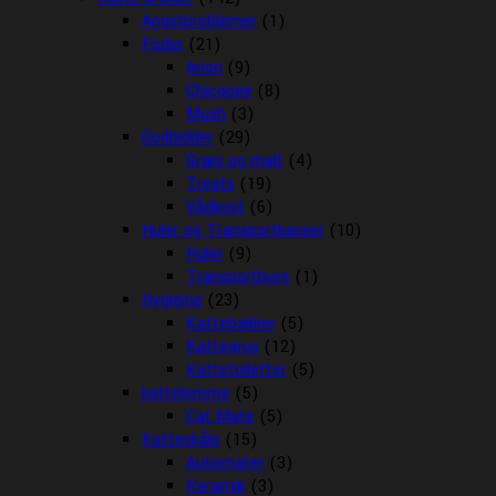
Angstproblemer
(1)
Foder
(21)
Arion
(9)
Chicopee
(8)
Mush
(3)
Godbidder
(29)
Græs og malt
(4)
Treats
(19)
Vådkost
(6)
Huler og Transportkasser
(10)
Huler
(9)
Transportbure
(1)
Hygiejne
(23)
Kattebakker
(5)
Kattegrus
(12)
Kattetoiletter
(5)
kattelemme
(5)
Cat Mate
(5)
Katteskåle
(15)
Automater
(3)
Keramik
(3)