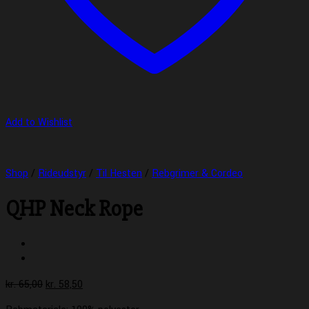
Add to Wishlist
Shop
/
Rideudstyr
/
Til Hesten
/
Rebgrimer & Cordeo
QHP Neck Rope
Den
Den
kr.
65,00
kr.
58,50
oprindelige
aktuelle