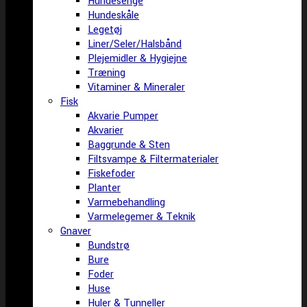
Hundesenge
Hundeskåle
Legetøj
Liner/Seler/Halsbånd
Plejemidler & Hygiejne
Træning
Vitaminer & Mineraler
Fisk
Akvarie Pumper
Akvarier
Baggrunde & Sten
Filtsvampe & Filtermaterialer
Fiskefoder
Planter
Varmebehandling
Varmelegemer & Teknik
Gnaver
Bundstrø
Bure
Foder
Huse
Huler & Tunneller