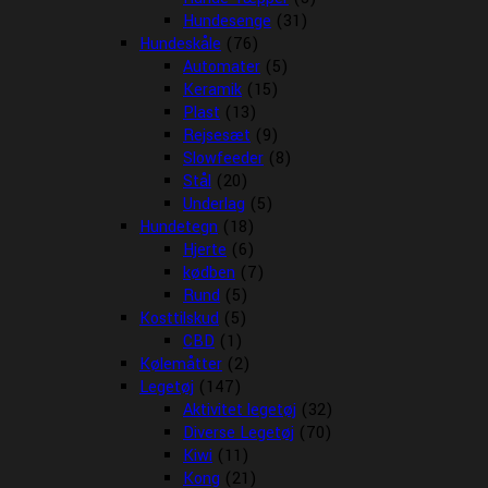
Hundesenge
(31)
Hundeskåle
(76)
Automater
(5)
Keramik
(15)
Plast
(13)
Rejsesæt
(9)
Slowfeeder
(8)
Stål
(20)
Underlag
(5)
Hundetegn
(18)
Hjerte
(6)
kødben
(7)
Rund
(5)
Kosttilskud
(5)
CBD
(1)
Kølemåtter
(2)
Legetøj
(147)
Aktivitet legetøj
(32)
Diverse Legetøj
(70)
Kiwi
(11)
Kong
(21)