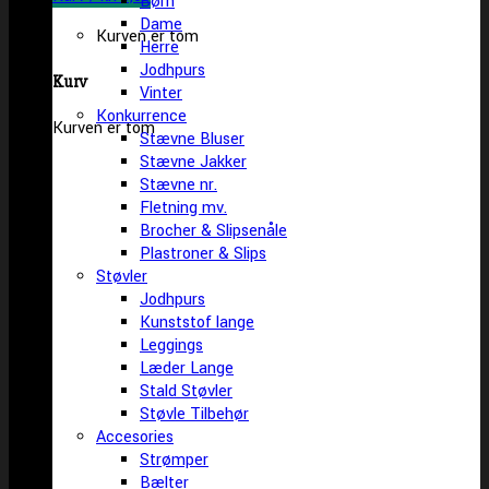
Børn
Dame
Kurven er tom
Herre
Jodhpurs
Kurv
Vinter
Konkurrence
Kurven er tom
Stævne Bluser
Stævne Jakker
Stævne nr.
Fletning mv.
Brocher & Slipsenåle
Plastroner & Slips
Støvler
Jodhpurs
Kunststof lange
Leggings
Læder Lange
Stald Støvler
Støvle Tilbehør
Accesories
Strømper
Bælter