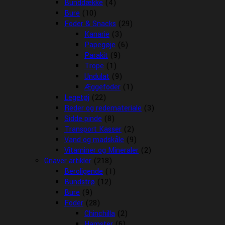
Bunddække
(4)
Bure
(10)
Foder & Snacks
(29)
Kanarie
(3)
Papegøje
(6)
Parakit
(9)
Trope
(1)
Undulat
(9)
Æggefoder
(1)
Legetøj
(22)
Reder og redemateriale
(3)
Sidde pinde
(8)
Transport Kasser
(2)
Vand og madskåle
(9)
Vitaminer og Mineraler
(2)
Gnaver artikler
(218)
Beroligende
(1)
Bundstrø
(12)
Bure
(9)
Foder
(28)
Chinchilla
(2)
Hamster
(6)