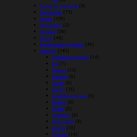
Fortøj og martingal
(9)
Gamascher
(73)
Grimer
(139)
Hestefoder
(3)
Hovpleje
(26)
Hutter
(49)
Insektdækken/Masker
(46)
Islænder
(141)
Beklædning Rytter
(14)
Bid
(7)
Diverse
(13)
Dækken
(6)
Gjorde
(5)
Grimer
(15)
Insektbeskyttelse
(5)
Klokker
(6)
Sadler
(5)
Stigbøjler
(6)
Stigremme
(9)
strigler
(10)
Trenser
(14)