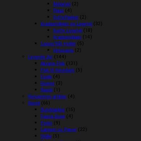
Melamin
(2)
Plast
(4)
Sutteflasker
(2)
Kradsemiljøer og Legetøj
(32)
Katte Legetøj
(18)
Kradsemiljøer
(14)
Loppe/flåt midler
(5)
Vetocanis
(2)
Levende dyr
(144)
Akvarie Fisk
(131)
Fisk til Havedam
(5)
Fugle
(4)
Gnaver
(3)
Reptil
(1)
Rengørings artikler
(4)
Reptil
(66)
Bunddække
(15)
Fauna Boxe
(4)
Foder
(9)
Lamper og Pærer
(22)
Skåle
(5)