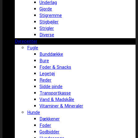
Underlag
Gjorde
Stigremme
Stigbøjler
Strigler
Diverse
Dyrecenter
Fugle
Bunddække
Bure
Foder & Snacks
Legetøj
Reder
Sidde pinde
Transportkasse
Vand & Madskåle
Vitaminer & Mineraler
Hunde
Dækkener
Foder
Godbidder