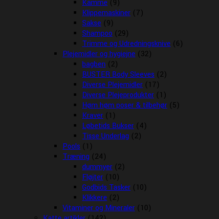
Kamme
(9)
Klippemaskiner
(7)
Sakse
(9)
Shampoo
(29)
Trimme og Udredningsknive
(6)
Plejemidler og hygiejne
(32)
bagben
(2)
BUSTER Body Sleeves
(2)
Diverse Plejemidler
(17)
Diverse Plejeprodukter
(1)
Høm høm poser & tilbehør
(5)
Kraver
(1)
Løbetids Bukser
(4)
Tisse Underlag
(2)
Pools
(1)
Træning
(24)
dummyer
(2)
Fløjter
(10)
Godbids Tasker
(10)
Klikkere
(2)
Vitaminer og Mineraler
(10)
Katte artikler
(142)