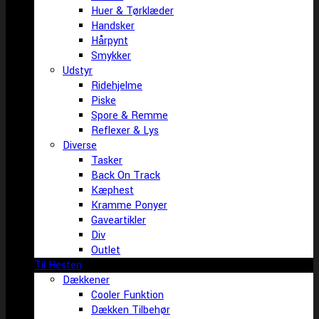
Huer & Tørklæder
Handsker
Hårpynt
Smykker
Udstyr
Ridehjelme
Piske
Spore & Remme
Reflexer & Lys
Diverse
Tasker
Back On Track
Kæphest
Kramme Ponyer
Gaveartikler
Div
Outlet
Til Hesten
Dækkener
Cooler Funktion
Dækken Tilbehør