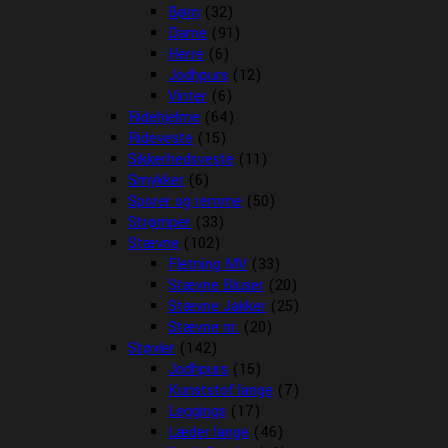
Børn
(32)
Dame
(91)
Herre
(6)
Jodhpurs
(12)
Vinter
(6)
Ridehjelme
(64)
Rideveste
(15)
Sikkerhedsveste
(11)
Smykker
(6)
Sporer og remme
(50)
Strømper
(33)
Stævne
(102)
Fletning MV
(33)
Stævne Bluser
(20)
Stævne Jakker
(25)
Stævne nr.
(20)
Støvler
(142)
Jodhpurs
(15)
Kunststof lange
(7)
Leggings
(17)
Læder lange
(46)