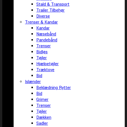
Stald & Transport
Trailer Tilbehør
Diverse
Trenser & Kandar
Kandar
Næsebånd
Pandebånd
Trenser
Bidløs
Tøjler
Hjælpetøjler
Træktove
Bid
Islænder
Beklædning Rytter
Bid
Grimer
Trenser
Tøjler
Dækken
Sadler