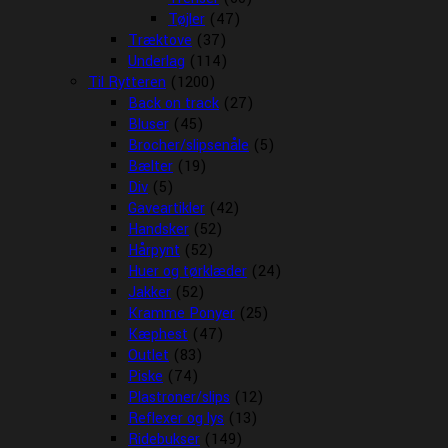
Tøjler
(47)
Træktove
(37)
Underlag
(114)
Til Rytteren
(1200)
Back on track
(27)
Bluser
(45)
Brocher/slipsenåle
(5)
Bælter
(19)
Div
(5)
Gaveartikler
(42)
Handsker
(52)
Hårpynt
(52)
Huer og tørklæder
(24)
Jakker
(52)
Kramme Ponyer
(25)
Kæphest
(47)
Outlet
(83)
Piske
(74)
Plastroner/slips
(12)
Reflexer og lys
(13)
Ridebukser
(149)