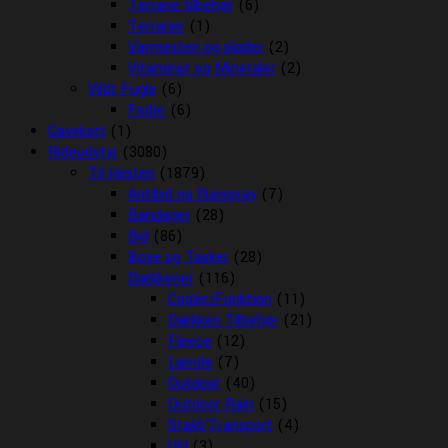
Terrarie tilbehør
(6)
Terrarier
(1)
Varmesten og plader
(2)
Vitaminer og Mineraler
(2)
Vildt Fugle
(6)
Foder
(6)
Gavekort
(1)
Rideudstyr
(3080)
Til Hesten
(1879)
Antibid og fluespray
(7)
Bandager
(28)
Bid
(86)
Boxe og Tasker
(28)
Dækkener
(116)
Cooler/Funktion
(11)
Dækken Tilbehør
(21)
Fleece
(12)
Lænde
(7)
Outdoor
(40)
Outdoor Rain
(15)
Stald/Transport
(4)
Uld
(3)