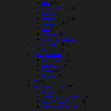
Petit
(12)
Liner/seler/halsbånd
(231)
Bandana
(4)
Hundehalsbånd
(71)
Hundeseler
(53)
Liner
(93)
Showliner
(4)
Sporliner og Opbinding
(3)
Loppe/flåt midler
(12)
Vetocanis
(3)
Lygter/lyshalsbånd
(13)
Diverse Lygter
(1)
Lyshalsbånd
(5)
Orbiloc
(5)
Reflexer
(2)
Olie
(4)
Pelspleje og trimning
(88)
Børster
(6)
Carder og Gummibørster
(7)
Coat Kings og Shedders
(5)
Diverse Plejeprodukter
(10)