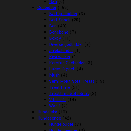
Rafi
(6)
Godbidder
(169)
Barf godbidder
(3)
Barf Snack
(20)
Ben
(40)
Benebone
(7)
Boxby
(11)
Diverse godbidder
(7)
Julekalender
(1)
Kiwi walker
(1)
Kornfrie Godbidder
(3)
Lakse Krønch
(4)
Mush
(4)
Semi Moist Soft Treats
(15)
TreatTime
(31)
Treattime Soft Snak
(3)
Vitakraft
(14)
Woolf
(2)
Hunde sko
(10)
Hundesenge
(42)
Hunde puder
(7)
Hunde Tæpper
(3)