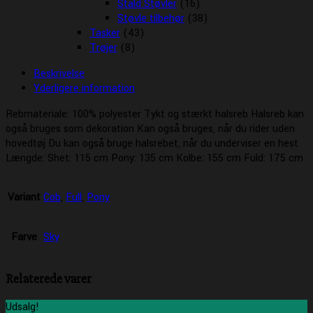
Stald Støvler
(16)
Støvle tilbehør
(38)
Tasker
(43)
Trøjer
(8)
Beskrivelse
Yderligere information
Rebmateriale: 100% polyester Tykt og stærkt halsreb Halsreb kan
også bruges som dekoration Kan også bruges, når du rider uden
hovedtøj Du kan også bruge halsrebet, når du underviser en hest
Længde: Shet: 115 cm Pony: 135 cm Kolbe: 155 cm Fuld: 175 cm
Variant
Cob
,
Full
,
Pony
Farve
Sky
Relaterede varer
Udsalg!