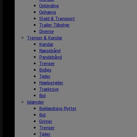
Opbinding
Ophæng
Stald & Transport
Trailer Tilbehør
Diverse
Trenser & Kandar
Kandar
Næsebånd
Pandebånd
Trenser
Bidløs
Tøjler
Hjælpetøjler
Træktove
Bid
Islænder
Beklædning Rytter
Bid
Grimer
Trenser
Tøjler