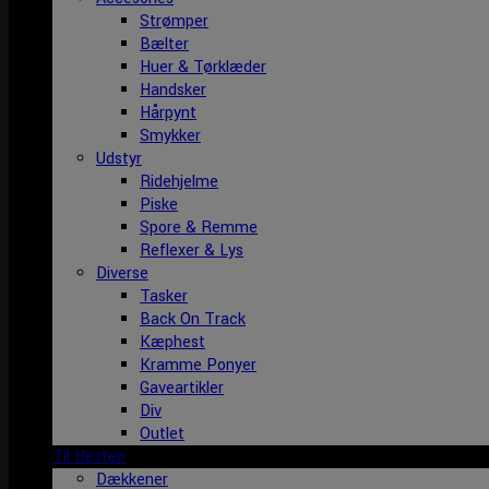
Strømper
Bælter
Huer & Tørklæder
Handsker
Hårpynt
Smykker
Udstyr
Ridehjelme
Piske
Spore & Remme
Reflexer & Lys
Diverse
Tasker
Back On Track
Kæphest
Kramme Ponyer
Gaveartikler
Div
Outlet
Til Hesten
Dækkener