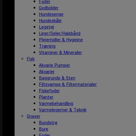
Foder
Godbidder
Hundesenge
Hundeskåle
Legetøj
Liner/Seler/Halsbånd
Plejemidler & Hygiejne
Træning
Vitaminer & Mineraler
Fisk
Akvarie Pumper
Akvarier
Baggrunde & Sten
Filtsvampe & Filtermaterialer
Fiskefoder
Planter
Varmebehandling
Varmelegemer & Teknik
Gnaver
Bundstrø
Bure
Foder