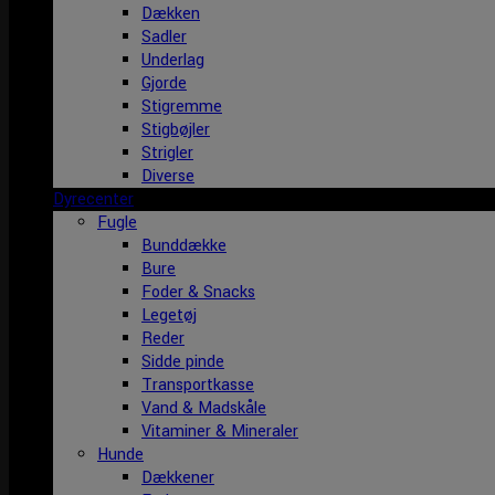
Dækken
Sadler
Underlag
Gjorde
Stigremme
Stigbøjler
Strigler
Diverse
Dyrecenter
Fugle
Bunddække
Bure
Foder & Snacks
Legetøj
Reder
Sidde pinde
Transportkasse
Vand & Madskåle
Vitaminer & Mineraler
Hunde
Dækkener