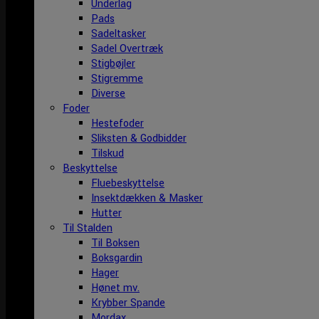
Underlag
Pads
Sadeltasker
Sadel Overtræk
Stigbøjler
Stigremme
Diverse
Foder
Hestefoder
Sliksten & Godbidder
Tilskud
Beskyttelse
Fluebeskyttelse
Insektdækken & Masker
Hutter
Til Stalden
Til Boksen
Boksgardin
Hager
Hønet mv.
Krybber Spande
Mordax