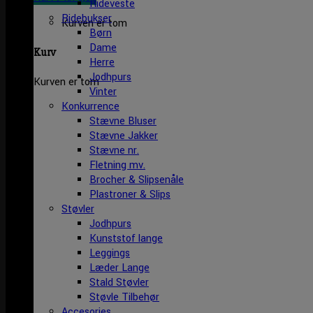
Rideveste
Ridebukser
Kurven er tom
Børn
Dame
Kurv
Herre
Jodhpurs
Kurven er tom
Vinter
Konkurrence
Stævne Bluser
Stævne Jakker
Stævne nr.
Fletning mv.
Brocher & Slipsenåle
Plastroner & Slips
Støvler
Jodhpurs
Kunststof lange
Leggings
Læder Lange
Stald Støvler
Støvle Tilbehør
Accesories