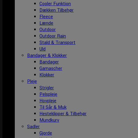
Cooler Funktion
Dækken Tilbehør
Fleece
Lænde
Outdoor
Outdoor Rain
Stald & Transport
Uld
Bandager & Klokker
Bandager
Gamascher
Klokker
Pleje
Strigler
Pelspleje
Hovpleje
Til Sår & Muk
Hesteklipper & Tilbehør
Mundkurv
Sadler
Gjorde