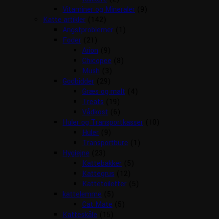
Vitaminer og Mineraler
(9)
Katte artikler
(142)
Angstproblemer
(1)
Foder
(21)
Arion
(9)
Chicopee
(8)
Mush
(3)
Godbidder
(29)
Græs og malt
(4)
Treats
(19)
Vådkost
(6)
Huler og Transportkasser
(10)
Huler
(9)
Transportbure
(1)
Hygiejne
(23)
Kattebakker
(5)
Kattegrus
(12)
Kattetoiletter
(5)
kattelemme
(5)
Cat Mate
(5)
Katteskåle
(15)