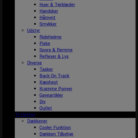
Huer & Tørklæder
Handsker
Hårpynt
Smykker
Udstyr
Ridehjelme
Piske
Spore & Remme
Reflexer & Lys
Diverse
Tasker
Back On Track
Kæphest
Kramme Ponyer
Gaveartikler
Div
Outlet
Til Hesten
Dækkener
Cooler Funktion
Dækken Tilbehør