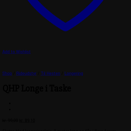
Add to Wishlist
Shop
/
Rideudstyr
/
Til Hesten
/
Longering
QHP Longe i Taske
Den
Den
kr.
99,00
kr.
89,10
oprindelige
aktuelle