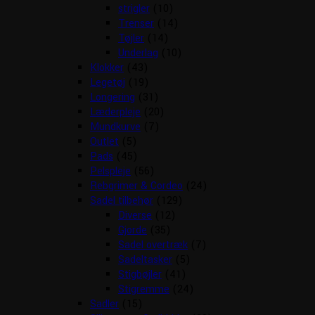
strigler
(10)
Trenser
(14)
Tøjler
(14)
Underlag
(10)
Klokker
(43)
Legetøj
(19)
Longering
(31)
Læderpleje
(20)
Mundkurve
(7)
Outlet
(5)
Pads
(45)
Pelspleje
(56)
Rebgrimer & Cordeo
(24)
Sadel tilbehør
(129)
Diverse
(12)
Gjorde
(35)
Sadel overtræk
(7)
Sadeltasker
(5)
Stigbøjler
(41)
Stigremme
(24)
Sadler
(15)