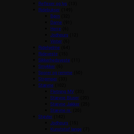
Reflexer og lys
(13)
Ridebukser
(149)
Børn
(32)
Dame
(91)
Herre
(6)
Jodhpurs
(12)
Vinter
(6)
Ridehjelme
(64)
Rideveste
(15)
Sikkerhedsveste
(11)
Smykker
(6)
Sporer og remme
(50)
Strømper
(33)
Stævne
(102)
Fletning MV
(33)
Stævne Bluser
(20)
Stævne Jakker
(25)
Stævne nr.
(20)
Støvler
(142)
Jodhpurs
(15)
Kunststof lange
(7)