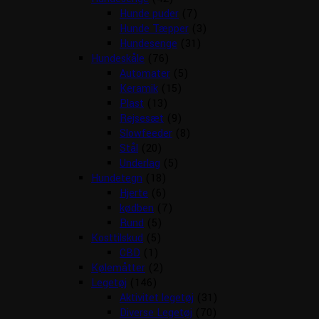
Hunde puder
(7)
Hunde Tæpper
(3)
Hundesenge
(31)
Hundeskåle
(76)
Automater
(5)
Keramik
(15)
Plast
(13)
Rejsesæt
(9)
Slowfeeder
(8)
Stål
(20)
Underlag
(5)
Hundetegn
(18)
Hjerte
(6)
kødben
(7)
Rund
(5)
Kosttilskud
(5)
CBD
(1)
Kølemåtter
(2)
Legetøj
(146)
Aktivitet legetøj
(31)
Diverse Legetøj
(70)