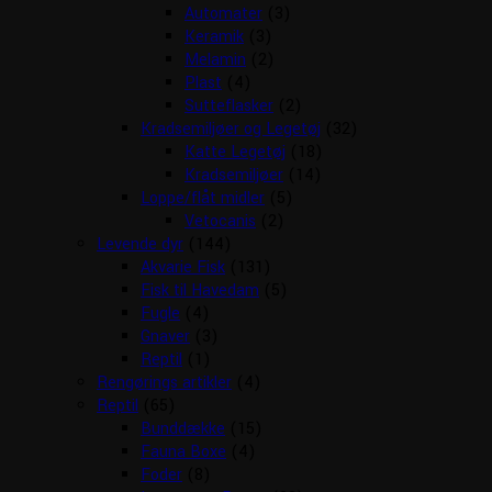
Automater
(3)
Keramik
(3)
Melamin
(2)
Plast
(4)
Sutteflasker
(2)
Kradsemiljøer og Legetøj
(32)
Katte Legetøj
(18)
Kradsemiljøer
(14)
Loppe/flåt midler
(5)
Vetocanis
(2)
Levende dyr
(144)
Akvarie Fisk
(131)
Fisk til Havedam
(5)
Fugle
(4)
Gnaver
(3)
Reptil
(1)
Rengørings artikler
(4)
Reptil
(65)
Bunddække
(15)
Fauna Boxe
(4)
Foder
(8)