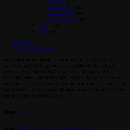
Leggings
(17)
Læder lange
(46)
Stald Støvler
(16)
Støvle tilbehør
(38)
Tasker
(43)
Trøjer
(8)
Beskrivelse
Yderligere information
Ekstra blød longeringslinje, 8 meter lang og fås i flere farver.
Longelinen pakkes i en genanvendelig taske til opbevaring og
transport. Specifikationer Materialeserie: 100% polyester
Materialebeslag: zink Blød lungeline 8 meter lang Lavet af blødt
materiale for et fremragende og behageligt greb Har en løkke for
enden Pakket i en taske med håndtag og lynlås Har en 55 grams
bolt-snap Fås i forskellige farver
Variant
8 M
Farve
Fuchsia
,
Kobolt Blå
,
Lilla
,
Navy
,
Sky
,
Sort