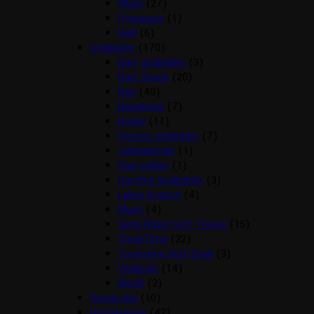
Mush
(27)
Pronature
(1)
Rafi
(6)
Godbidder
(170)
Barf godbidder
(3)
Barf Snack
(20)
Ben
(40)
Benebone
(7)
Boxby
(11)
Diverse godbidder
(7)
Julekalender
(1)
Kiwi walker
(1)
Kornfrie Godbidder
(3)
Lakse Krønch
(4)
Mush
(4)
Semi Moist Soft Treats
(15)
TreatTime
(32)
Treattime Soft Snak
(3)
Vitakraft
(14)
Woolf
(2)
Hunde sko
(10)
Hundesenge
(42)