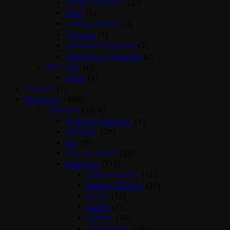
Lamper og Pærer
(22)
Skåle
(5)
Terrarie tilbehør
(6)
Terrarier
(1)
Varmesten og plader
(2)
Vitaminer og Mineraler
(2)
Vildt Fugle
(6)
Foder
(6)
Gavekort
(1)
Rideudstyr
(3080)
Til Hesten
(1879)
Antibid og fluespray
(7)
Bandager
(28)
Bid
(86)
Boxe og Tasker
(28)
Dækkener
(116)
Cooler/Funktion
(11)
Dækken Tilbehør
(21)
Fleece
(12)
Lænde
(7)
Outdoor
(40)
Outdoor Rain
(15)