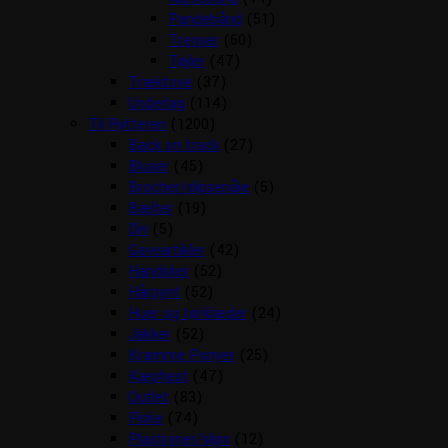
Pandebånd
(51)
Trenser
(60)
Tøjler
(47)
Træktove
(37)
Underlag
(114)
Til Rytteren
(1200)
Back on track
(27)
Bluser
(45)
Brocher/slipsenåle
(5)
Bælter
(19)
Div
(5)
Gaveartikler
(42)
Handsker
(52)
Hårpynt
(52)
Huer og tørklæder
(24)
Jakker
(52)
Kramme Ponyer
(25)
Kæphest
(47)
Outlet
(83)
Piske
(74)
Plastroner/slips
(12)