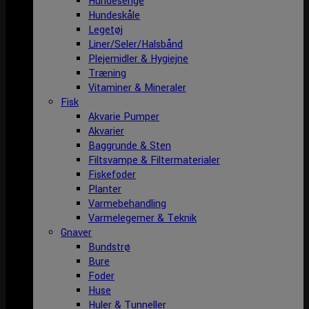
Hundesenge
Hundeskåle
Legetøj
Liner/Seler/Halsbånd
Plejemidler & Hygiejne
Træning
Vitaminer & Mineraler
Fisk
Akvarie Pumper
Akvarier
Baggrunde & Sten
Filtsvampe & Filtermaterialer
Fiskefoder
Planter
Varmebehandling
Varmelegemer & Teknik
Gnaver
Bundstrø
Bure
Foder
Huse
Huler & Tunneller