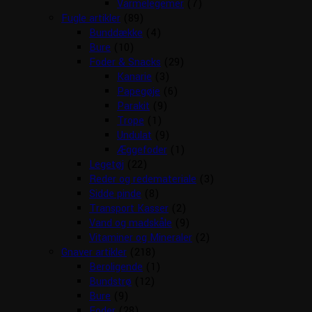
Varmelegemer
(7)
Fugle artikler
(89)
Bunddække
(4)
Bure
(10)
Foder & Snacks
(29)
Kanarie
(3)
Papegøje
(6)
Parakit
(9)
Trope
(1)
Undulat
(9)
Æggefoder
(1)
Legetøj
(22)
Reder og redemateriale
(3)
Sidde pinde
(8)
Transport Kasser
(2)
Vand og madskåle
(9)
Vitaminer og Mineraler
(2)
Gnaver artikler
(218)
Beroligende
(1)
Bundstrø
(12)
Bure
(9)
Foder
(28)