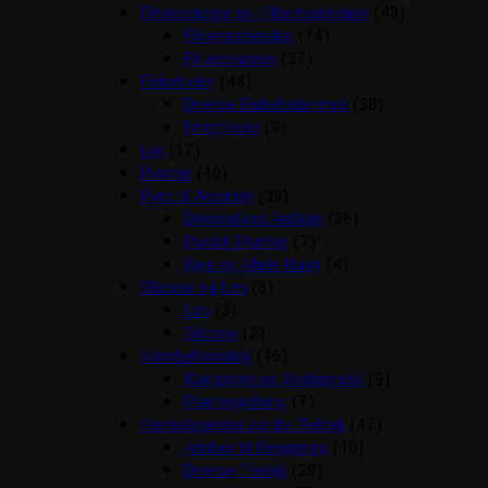
Filtersvampe og Filtermaterialer
(43)
Filtermaterialer
(14)
Filtersvampe
(27)
Fiskefoder
(48)
Diverse Fiskefoder mm
(38)
Frostfoder
(9)
Lys
(17)
Planter
(10)
Pynt til Akvariet
(39)
Dekorations Artikler
(26)
Plastik Planter
(7)
Reje og Malle Huler
(4)
Silicone og Lim
(5)
Lim
(3)
Silicone
(2)
Vandbehandling
(16)
Klargøring og Vedligehold
(9)
Plantegødning
(7)
Varmelegemer og div. Teknik
(47)
Artikler til Rengøring
(10)
Diverse Teknik
(28)