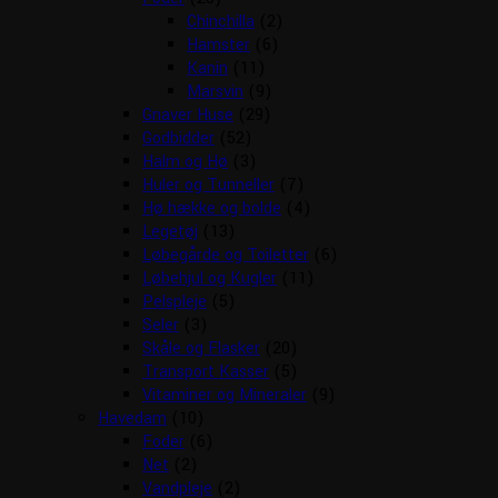
Chinchilla
(2)
Hamster
(6)
Kanin
(11)
Marsvin
(9)
Gnaver Huse
(29)
Godbidder
(52)
Halm og Hø
(3)
Huler og Tunneller
(7)
Hø hække og bolde
(4)
Legetøj
(13)
Løbegårde og Toiletter
(6)
Løbehjul og Kugler
(11)
Pelspleje
(5)
Seler
(3)
Skåle og Flasker
(20)
Transport Kasser
(5)
Vitaminer og Mineraler
(9)
Havedam
(10)
Foder
(6)
Net
(2)
Vandpleje
(2)