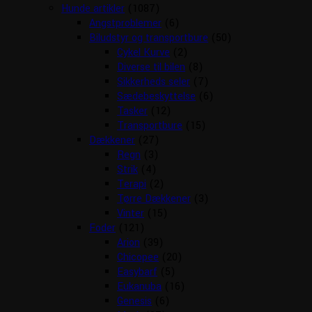
Hunde artikler
(1087)
Angstproblemer
(6)
Biludstyr og transportbure
(50)
Cykel Kurve
(2)
Diverse til bilen
(8)
Sikkerheds seler
(7)
Sædebeskyttelse
(6)
Tasker
(12)
Transportbure
(15)
Dækkener
(27)
Regn
(3)
Strik
(4)
Terapi
(2)
Tørre Dækkener
(3)
Vinter
(15)
Foder
(121)
Arion
(39)
Chicopee
(20)
Easybarf
(5)
Eukanuba
(16)
Genesis
(6)