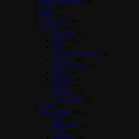
Sliksten og Godbidder
(28)
Strigler
(151)
Tasker
(1)
Til sår og muk
(26)
Til stalden
(127)
Boksgardin
(5)
Diverse
(10)
Hager
(5)
Hesteklipper og tilbehør
(8)
Hønet mv
(26)
Krybber/Spande
(21)
Mordax
(2)
Opbinding
(18)
Ophæng
(12)
Til Boksen
(10)
Trailer Tilbehør
(3)
Tilskud
(54)
Trenser/kandar
(196)
Bidløs
(7)
Hjælpe Tøjler
(8)
Kandar
(7)
Næsebånd
(14)