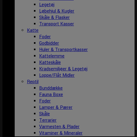
Legetøj
Løbehjul & Kugler
Skåle & Flasker
Transport Kasser
Katte
Foder
Godbidder
Huler & Transportkasser
Kattelemme
Katteskåle
Kradsemiljøer & Legetøj
Loppe/Flåt Midler
Reptil
Bunddække
Fauna Boxe
Foder
Lamper & Pærer
Skåle
Terrarier
Varmesten & Plader
Vitaminer & Mineraler