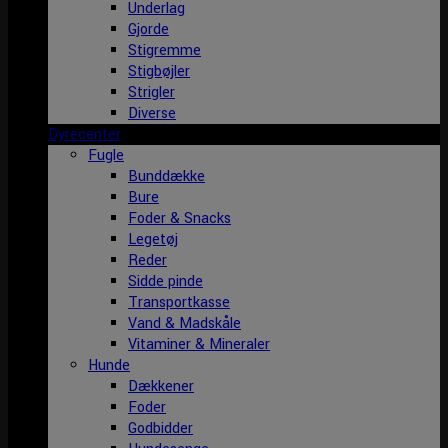
Underlag
Gjorde
Stigremme
Stigbøjler
Strigler
Diverse
Dyrecenter
Fugle
Bunddække
Bure
Foder & Snacks
Legetøj
Reder
Sidde pinde
Transportkasse
Vand & Madskåle
Vitaminer & Mineraler
Hunde
Dækkener
Foder
Godbidder