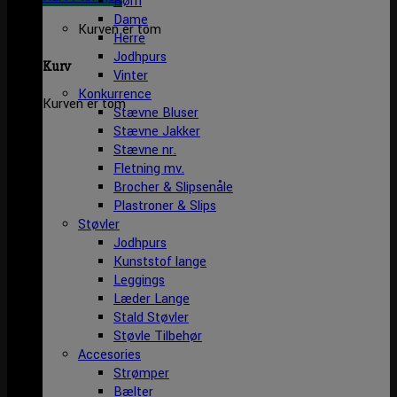
Børn
Dame
Kurven er tom
Herre
Jodhpurs
Kurv
Vinter
Konkurrence
Kurven er tom
Stævne Bluser
Stævne Jakker
Stævne nr.
Fletning mv.
Brocher & Slipsenåle
Plastroner & Slips
Støvler
Jodhpurs
Kunststof lange
Leggings
Læder Lange
Stald Støvler
Støvle Tilbehør
Accesories
Strømper
Bælter