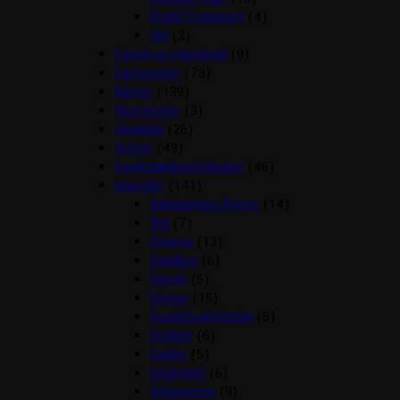
Stald/Transport
(4)
Uld
(3)
Fortøj og martingal
(9)
Gamascher
(73)
Grimer
(139)
Hestefoder
(3)
Hovpleje
(26)
Hutter
(49)
Insektdækken/Masker
(46)
Islænder
(141)
Beklædning Rytter
(14)
Bid
(7)
Diverse
(13)
Dækken
(6)
Gjorde
(5)
Grimer
(15)
Insektbeskyttelse
(5)
Klokker
(6)
Sadler
(5)
Stigbøjler
(6)
Stigremme
(9)