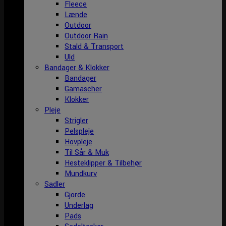
Fleece
Lænde
Outdoor
Outdoor Rain
Stald & Transport
Uld
Bandager & Klokker
Bandager
Gamascher
Klokker
Pleje
Strigler
Pelspleje
Hovpleje
Til Sår & Muk
Hesteklipper & Tilbehør
Mundkurv
Sadler
Gjorde
Underlag
Pads