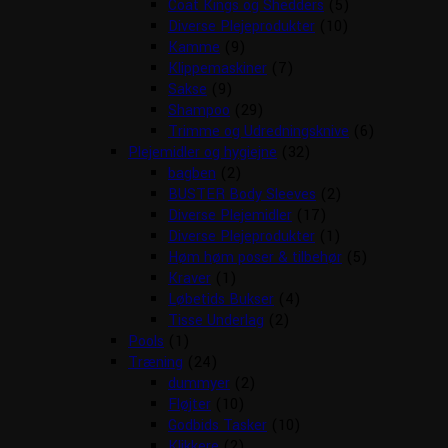
Coat Kings og Shedders
(5)
Diverse Plejeprodukter
(10)
Kamme
(9)
Klippemaskiner
(7)
Sakse
(9)
Shampoo
(29)
Trimme og Udredningsknive
(6)
Plejemidler og hygiejne
(32)
bagben
(2)
BUSTER Body Sleeves
(2)
Diverse Plejemidler
(17)
Diverse Plejeprodukter
(1)
Høm høm poser & tilbehør
(5)
Kraver
(1)
Løbetids Bukser
(4)
Tisse Underlag
(2)
Pools
(1)
Træning
(24)
dummyer
(2)
Fløjter
(10)
Godbids Tasker
(10)
Klikkere
(2)