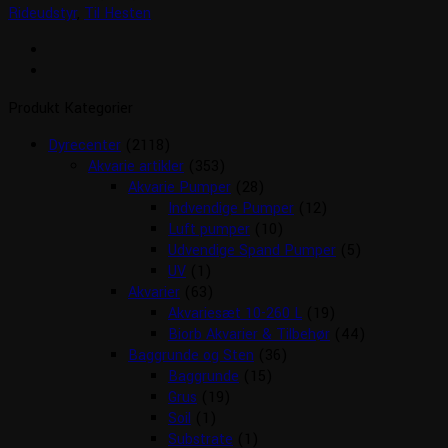
Rideudstyr
,
Til Hesten
Produkt Kategorier
Dyrecenter
(2118)
Akvarie artikler
(353)
Akvarie Pumper
(28)
Indvendige Pumper
(12)
Luft pumper
(10)
Udvendige Spand Pumper
(5)
UV
(1)
Akvarier
(63)
Akvariesæt 10-260 L
(19)
Biorb Akvarier & Tilbehør
(44)
Baggrunde og Sten
(36)
Baggrunde
(15)
Grus
(19)
Soil
(1)
Substrate
(1)