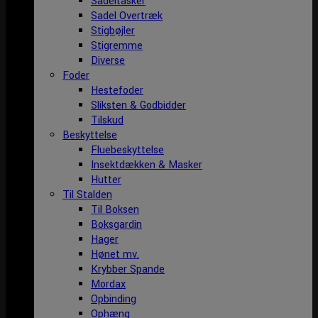
Sadeltasker
Sadel Overtræk
Stigbøjler
Stigremme
Diverse
Foder
Hestefoder
Sliksten & Godbidder
Tilskud
Beskyttelse
Fluebeskyttelse
Insektdækken & Masker
Hutter
Til Stalden
Til Boksen
Boksgardin
Hager
Hønet mv.
Krybber Spande
Mordax
Opbinding
Ophæng