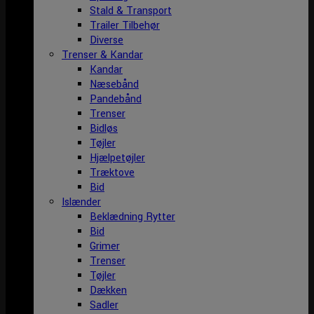
Stald & Transport
Trailer Tilbehør
Diverse
Trenser & Kandar
Kandar
Næsebånd
Pandebånd
Trenser
Bidløs
Tøjler
Hjælpetøjler
Træktove
Bid
Islænder
Beklædning Rytter
Bid
Grimer
Trenser
Tøjler
Dækken
Sadler