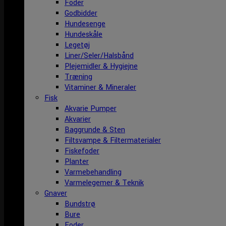
Foder
Godbidder
Hundesenge
Hundeskåle
Legetøj
Liner/Seler/Halsbånd
Plejemidler & Hygiejne
Træning
Vitaminer & Mineraler
Fisk
Akvarie Pumper
Akvarier
Baggrunde & Sten
Filtsvampe & Filtermaterialer
Fiskefoder
Planter
Varmebehandling
Varmelegemer & Teknik
Gnaver
Bundstrø
Bure
Foder