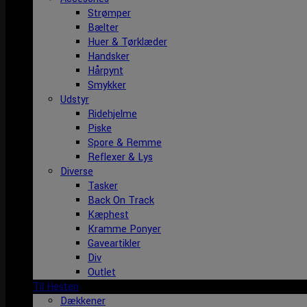
Strømper
Bælter
Huer & Tørklæder
Handsker
Hårpynt
Smykker
Udstyr
Ridehjelme
Piske
Spore & Remme
Reflexer & Lys
Diverse
Tasker
Back On Track
Kæphest
Kramme Ponyer
Gaveartikler
Div
Outlet
Til Hesten
Dækkener