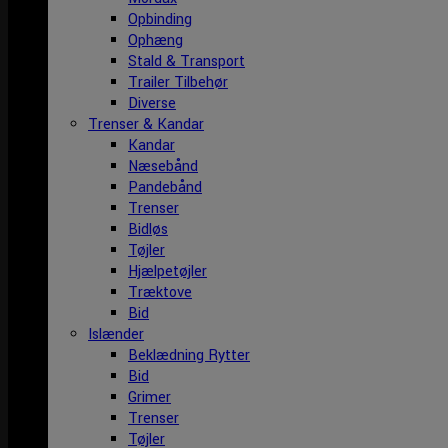
Opbinding
Ophæng
Stald & Transport
Trailer Tilbehør
Diverse
Trenser & Kandar
Kandar
Næsebånd
Pandebånd
Trenser
Bidløs
Tøjler
Hjælpetøjler
Træktove
Bid
Islænder
Beklædning Rytter
Bid
Grimer
Trenser
Tøjler