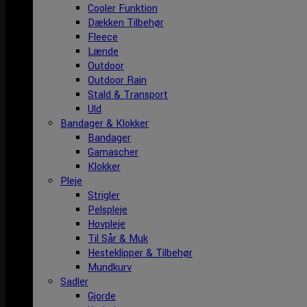
Cooler Funktion
Dækken Tilbehør
Fleece
Lænde
Outdoor
Outdoor Rain
Stald & Transport
Uld
Bandager & Klokker
Bandager
Gamascher
Klokker
Pleje
Strigler
Pelspleje
Hovpleje
Til Sår & Muk
Hesteklipper & Tilbehør
Mundkurv
Sadler
Gjorde