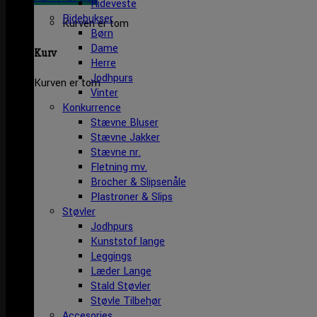
Rideveste
Ridebukser
Kurven er tom
Børn
Dame
Kurv
Herre
Jodhpurs
Kurven er tom
Vinter
Konkurrence
Stævne Bluser
Stævne Jakker
Stævne nr.
Fletning mv.
Brocher & Slipsenåle
Plastroner & Slips
Støvler
Jodhpurs
Kunststof lange
Leggings
Læder Lange
Stald Støvler
Støvle Tilbehør
Accesories