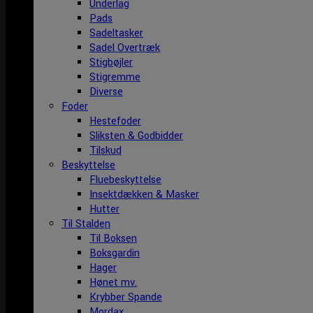
Underlag
Pads
Sadeltasker
Sadel Overtræk
Stigbøjler
Stigremme
Diverse
Foder
Hestefoder
Sliksten & Godbidder
Tilskud
Beskyttelse
Fluebeskyttelse
Insektdækken & Masker
Hutter
Til Stalden
Til Boksen
Boksgardin
Hager
Hønet mv.
Krybber Spande
Mordax